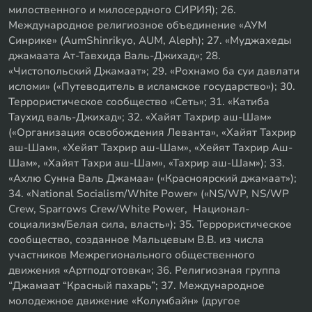
милоственного и милосердного СИРИЯ); 26.
Международное религиозное объединение «АУМ
Синрике» (AumShinrikyo, AUM, Aleph); 27. «Муджахеды
джамаата Ат-Тавхида Валь-Джихад»; 28.
«Чистопольский Джамаат»; 29. «Рохнамо ба суи давлати
исломи» («Путеводитель в исламское государство»); 30.
Террористическое сообщество «Сеть»; 31. «Катиба
Таухид валь-Джихад»; 32. «Хайят Тахрир аш-Шам»
(«Организация освобождения Леванта», «Хайят Тахрир
аш-Шам», «Хейят Тахрир аш-Шам», «Хейят Тахрир Аш-
Шам», «Хайят Тахри аш-Шам», «Тахрир аш-Шам»); 33.
«Ахлю Сунна Валь Джамаа» («Красноярский джамаат»);
34. «National Socialism/White Power» («NS/WP, NS/WP
Crew, Sparrows Crew/White Power, Национал-
социализм/Белая сила, власть»); 35. Террористическое
сообщество, созданное Мальцевым В.В. из числа
участников Межрегионального общественного
движения «Артподготовка»; 36. Религиозная группа
“Джамаат “Красный пахарь”; 37. Международное
молодежное движение «Колумбайн» (другое