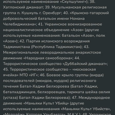
используемое наименование «Скулшутинг»); 38.
Хатлонский джамаат; 39. Мусульманская религиозная
группа п. Кушкуль г. Оренбург; 40. «Крымско-татарский
добровольческий батальон имени Номана
Челебиджихана»; 41. Украинское военизированное
националистическое объединение «Азов» (другие
используемые наименования: батальон «Азов», полк
«Азов»); 42. Партия исламского возрождения
Таджикистана (Республика Таджикистан); 43.
Межрегиональное леворадикальное анархистское
движение «Народная самооборона»; 44.
Террористическое сообщество «Дуббайский джамаат»;
45. Террористическое сообщество – «московская
ячейка» МТО «ИГ»; 46. Боевое крыло группы (вирда)
последователей (мюидов, мурдов) религиозного
течения Батал-Хаджи Белхороева (Батал-Хаджи,
баталхаджинцев, белхороевцев, тариката шейха овлия
(устаза) Батал-Хаджи Белхороева); 47. Международное
движение «Маньяки Культ Убийц» (другие
используемые наименования «Маньяки Культ Убийств»,
«Молодёжь Которая Улыбается», М.К.У.); 48. Украинское