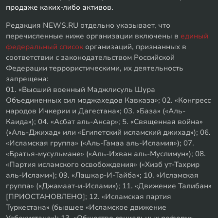
продаже каких-либо активов.
Редакция NEWS.RU отдельно указывает, что
перечисленные ниже организации включены в
единый
федеральный список
организаций, признанных в
соответствии с законодательством Российской
Федерации террористическими, их деятельность
запрещена:
01. «Высший военный Маджлисуль Шура
Объединенных сил моджахедов Кавказа»; 02. «Конгресс
народов Ичкерии и Дагестана»; 03. «База» («Аль-
Каида»); 04. «Асбат аль-Ансар»; 5. «Священная война»
(«Аль-Джихад» или «Египетский исламский джихад»); 06.
«Исламская группа» («Аль-Гамаа аль-Исламия»); 07.
«Братья-мусульмане» («Аль-Ихван аль-Муслимун»); 08.
«Партия исламского освобождения» («Хизб ут-Тахрир
аль-Ислами»); 09. «Лашкар-И-Тайба»; 10. «Исламская
группа» («Джамаат-и-Ислами»); 11. «Движение Талибан»
[ПРИОСТАНОВЛЕНО]; 12. «Исламская партия
Туркестана» (бывшее «Исламское движение
Узбекистана»); 13. «Общество социальных реформ»