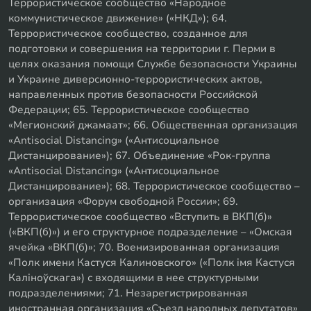
Террористическое сообщество «Народное
коммунистическое движение» («НКД»); 64.
Террористическое сообщество, созданное для
подготовки и совершения на территории г. Перми в
целях оказания помощи Службе безопасности Украины
и Украине диверсионно-террористических актов,
направленных против безопасности Российской
Федерации; 65. Террористическое сообщество
«Мегионский джамаат»; 66. Общественная организация
«Antisocial Distancing» («Антисоциальное
Дистанцирование»); 67. Объединение «Рок-группа
«Antisocial Distancing» («Антисоциальное
Дистанцирование»); 68. Террористическое сообщество –
организация «Форум свободной России»; 69.
Террористическое сообщество «Вступить в ВКП(б)»
(«ВКП(б)») и его структурное подразделение – «Омская
ячейка «ВКП(б)»; 70. Военизированная организация
«Полк имени Кастуся Калиновского» («Полк iмя Кастуся
Калiноўскага») с входящими в нее структурными
подразделениями; 71. Незарегистрированная
иностранная организация «Съезд народных депутатов»