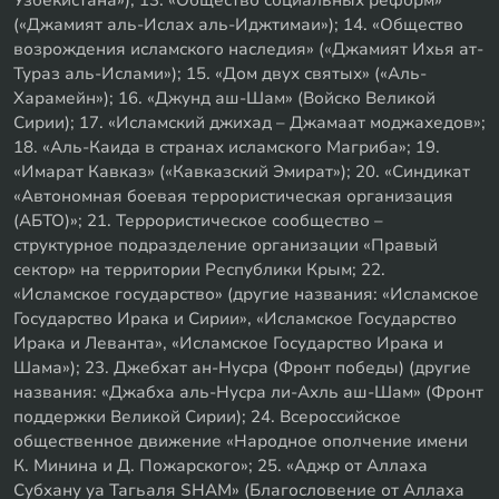
(«Джамият аль-Ислах аль-Иджтимаи»); 14. «Общество
возрождения исламского наследия» («Джамият Ихья ат-
Тураз аль-Ислами»); 15. «Дом двух святых» («Аль-
Харамейн»); 16. «Джунд аш-Шам» (Войско Великой
Сирии); 17. «Исламский джихад – Джамаат моджахедов»;
18. «Аль-Каида в странах исламского Магриба»; 19.
«Имарат Кавказ» («Кавказский Эмират»); 20. «Синдикат
«Автономная боевая террористическая организация
(АБТО)»; 21. Террористическое сообщество –
структурное подразделение организации «Правый
сектор» на территории Республики Крым; 22.
«Исламское государство» (другие названия: «Исламское
Государство Ирака и Сирии», «Исламское Государство
Ирака и Леванта», «Исламское Государство Ирака и
Шама»); 23. Джебхат ан-Нусра (Фронт победы) (другие
названия: «Джабха аль-Нусра ли-Ахль аш-Шам» (Фронт
поддержки Великой Сирии); 24. Всероссийское
общественное движение «Народное ополчение имени
К. Минина и Д. Пожарского»; 25. «Аджр от Аллаха
Субхану уа Тагьаля SHAM» (Благословение от Аллаха