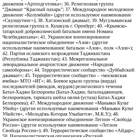
движения «Артподготовка»; 36. Религиозная группа
“Джамаат “Красный пахарь”; 37. Международное молодежное
движение «Колумбайн» (другое используемое наименование
«Скулшутинг»); 38. Хатлонский джамаат; 39. Мусульманская
религиозная группа п. Кушкуль г. Оренбург; 40. «Крымско-
татарский добровольческий батальон имени Номана
Челебиджихана»; 41. Украинское военизированное
националистическое объединение «Азов» (другие
используемые наименования: батальон «Азов», полк «Азов»);
42. Партия исламского возрождения Таджикистана
(Республика Таджикистан); 43. Межрегиональное
леворадикальное анархистское движение «Народная
самооборона»; 44. Террористическое сообщество «Дуббайский
джамаат»; 45. Террористическое сообщество – «московская
ячейка» МТО «ИГ»; 46. Боевое крыло группы (вирда)
последователей (мюидов, мурдов) религиозного течения
Батал-Хаджи Белхороева (Батал-Хаджи, баталхаджинцев,
белхороевцев, тариката шейха овлия (устаза) Батал-Хаджи
Белхороева); 47. Международное движение «Маньяки Культ
Убийц» (другие используемые наименования «Маньяки Культ
Убийств», «Молодёжь Которая Улыбается», М.К.У.); 48.
Украинское военизированное объединение Легион «Свобода
России» (другое используемое наименование «Легион
Свобода России»); 49. Террористическое сообщество «Айдар»;
50. Националистическая организация «Русский