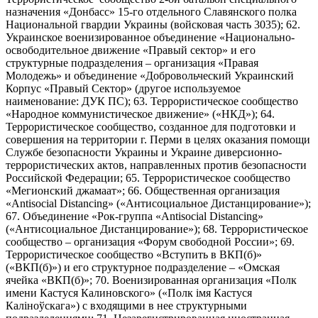
назначения «Донбасс» 15-го отдельного Славянского полка
Национальной гвардии Украины (войсковая часть 3035); 62.
Украинское военизированное объединение «Национально-
освободительное движение «Правый сектор» и его
структурные подразделения – организация «Правая
Молодежь» и объединение «Добровольческий Украинский
Корпус «Правый Сектор» (другое используемое
наименование: ДУК ПС); 63. Террористическое сообщество
«Народное коммунистическое движение» («НКД»); 64.
Террористическое сообщество, созданное для подготовки и
совершения на территории г. Перми в целях оказания помощи
Службе безопасности Украины и Украине диверсионно-
террористических актов, направленных против безопасности
Российской Федерации; 65. Террористическое сообщество
«Мегионский джамаат»; 66. Общественная организация
«Antisocial Distancing» («Антисоциальное Дистанцирование»);
67. Объединение «Рок-группа «Antisocial Distancing»
(«Антисоциальное Дистанцирование»); 68. Террористическое
сообщество – организация «Форум свободной России»; 69.
Террористическое сообщество «Вступить в ВКП(б)»
(«ВКП(б)») и его структурное подразделение – «Омская
ячейка «ВКП(б)»; 70. Военизированная организация «Полк
имени Кастуся Калиновского» («Полк iмя Кастуся
Калiноўскага») с входящими в нее структурными