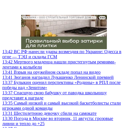
РЕКЛАМА • ООО СТРОИТЕЛЬНЫЙ ТОРГОВЫЙ ДОМ «ПЕТРОВИЧ», ИНН 7802348846
13:42
ВС РФ нанесли удары возмездия по Украине: Одесса в
огне — ТЭЦ и склады ГСМ
13:42
Мертвого младенца нашли пристегнутым ремнями-
лентами к колыбели
13:41
Взрыв на оружейном складе попал на видео
13:41
Зюганов наградил Лукашенко Ленинской премией
13:37
Булыкин оценил перспективы «Родины» в РПЛ после
победы над «Зенитом»
13:37
Спасшую свою бабушку от паводка школьницу
представят к награде
13:35
Самый низкий и самый высокий баскетболисты стали
игроками одной команды
13:31
Шестилетнюю девочку сбили на самокате
13:30
Погода в Москве во вторник, 11 августа: грозовые
ливни и тепло до +25