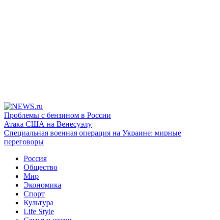
Проблемы с бензином в России
Атака США на Венесуэлу
Специальная военная операция на Украине: мирные
переговоры
Россия
Общество
Мир
Экономика
Спорт
Культура
Life Style