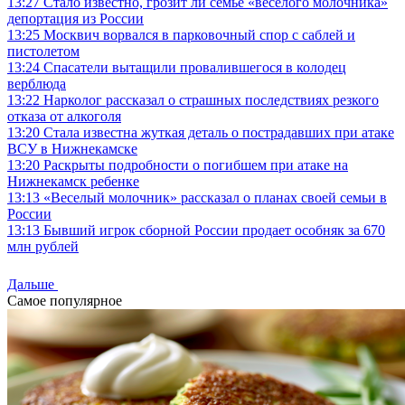
13:27
Стало известно, грозит ли семье «веселого молочника»
депортация из России
13:25
Москвич ворвался в парковочный спор с саблей и
пистолетом
13:24
Спасатели вытащили провалившегося в колодец
верблюда
13:22
Нарколог рассказал о страшных последствиях резкого
отказа от алкоголя
13:20
Стала известна жуткая деталь о пострадавших при атаке
ВСУ в Нижнекамске
13:20
Раскрыты подробности о погибшем при атаке на
Нижнекамск ребенке
13:13
«Веселый молочник» рассказал о планах своей семьи в
России
13:13
Бывший игрок сборной России продает особняк за 670
млн рублей
Дальше
Самое популярное