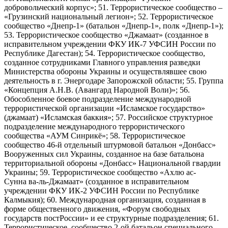
добровольческий корпус»; 51. Террористическое сообщество –
«Грузинский национальный легион»; 52. Террористическое
сообщество «Днепр-1» (батальон «Днепр-1», полк «Днепр-1»);
53. Террористическое сообщество «Джамаат» (созданное в
исправительном учреждении ФКУ ИК-7 УФСИН России по
Республике Дагестан); 54. Террористическое сообщество,
созданное сотрудниками Главного управления разведки
Министерства обороны Украины и осуществлявшее свою
деятельность в г. Энергодаре Запорожской области; 55. Группа
«Концепция А.Н.В. (Авангард Народной Воли)»; 56.
Обособленное боевое подразделение международной
террористической организации «Исламское государство»
(джамаат) «Исламская баккия»; 57. Российское структурное
подразделение международного террористического
сообщества «АУМ Синрикё»; 58. Террористическое
сообщество 46-й отдельный штурмовой батальон «Донбасс»
Вооруженных сил Украины, созданное на базе батальона
территориальной обороны «Донбасс» Национальной гвардии
Украины; 59. Террористическое сообщество «Ахлю ас-
Сунна ва-ль-Джамаат» (созданное в исправительном
учреждении ФКУ ИК-2 УФСИН России по Республике
Калмыкия); 60. Международная организация, созданная в
форме общественного движения, «Форум свободных
государств постРоссии» и ее структурные подразделения; 61.
Террористическое сообщество 2-ой батальон специального