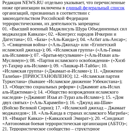
Редакция NEWS.RU отдельно указывает, что перечисленные
ниже организации включены в
единый федеральный список
организаций, признанных в соответствии с
законодательством Российской Федерации
террористическими, их деятельность запрещена:
01. «Высший военный Маджлисуль Шура Объединенных сил
моджахедов Кавказа»; 02. «Конгресс народов Ичкерии и
Дагестана»; 03. «База» («Аль-Каида»); 04. «Асбат аль-Ансар»;
5. «Священная война» («Аль-Джихад» или «Египетский
исламский джихад»); 06. «Исламская группа» («Аль-Гамаа
аль-Исламия»); 07. «Братья-мусульмане» («Аль-Ихван аль-
Муслимун»); 08. «Партия исламского освобождения» («Хизб
ут-Тахрир аль-Ислами»); 09. «Лашкар-И-Тайба»; 10.
«Исламская группа» («Джамаат-и-Ислами»); 11. «Движение
Талибан» [ПРИОСТАНОВЛЕНО]; 12. «Исламская партия
Туркестана» (бывшее «Исламское движение Узбекистана»);
13. «Общество социальных реформ» («Джамият аль-Ислах
аль-Иджтимаи»); 14. «Общество возрождения исламского
наследия» («Джамият Ихья ат-Тураз аль-Ислами»); 15. «Дом
двух святых» («Аль-Харамейн»); 16. «Джунд аш-Шам»
(Войско Великой Сирии); 17. «Исламский джихад – Джамаат
моджахедов»; 18. «Аль-Каида в странах исламского Магриба»;
19. «Имарат Кавказ» («Кавказский Эмират»); 20. «Синдикат
«Автономная боевая террористическая организация (АБТО)»;
21. Террористическое сообщество – структурное