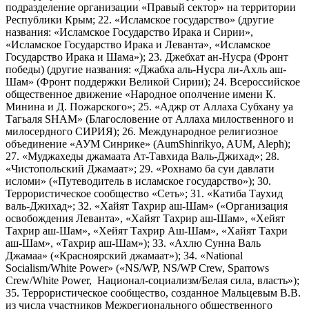
подразделение организации «Правый сектор» на территории
Республики Крым; 22. «Исламское государство» (другие
названия: «Исламское Государство Ирака и Сирии»,
«Исламское Государство Ирака и Леванта», «Исламское
Государство Ирака и Шама»); 23. Джебхат ан-Нусра (Фронт
победы) (другие названия: «Джабха аль-Нусра ли-Ахль аш-
Шам» (Фронт поддержки Великой Сирии); 24. Всероссийское
общественное движение «Народное ополчение имени К.
Минина и Д. Пожарского»; 25. «Аджр от Аллаха Субхану уа
Тагьаля SHAM» (Благословение от Аллаха милоственного и
милосердного СИРИЯ); 26. Международное религиозное
объединение «АУМ Синрике» (AumShinrikyo, AUM, Aleph);
27. «Муджахеды джамаата Ат-Тавхида Валь-Джихад»; 28.
«Чистопольский Джамаат»; 29. «Рохнамо ба суи давлати
исломи» («Путеводитель в исламское государство»); 30.
Террористическое сообщество «Сеть»; 31. «Катиба Таухид
валь-Джихад»; 32. «Хайят Тахрир аш-Шам» («Организация
освобождения Леванта», «Хайят Тахрир аш-Шам», «Хейят
Тахрир аш-Шам», «Хейят Тахрир Аш-Шам», «Хайят Тахри
аш-Шам», «Тахрир аш-Шам»); 33. «Ахлю Сунна Валь
Джамаа» («Красноярский джамаат»); 34. «National
Socialism/White Power» («NS/WP, NS/WP Crew, Sparrows
Crew/White Power, Национал-социализм/Белая сила, власть»);
35. Террористическое сообщество, созданное Мальцевым В.В.
из числа участников Межрегионального общественного