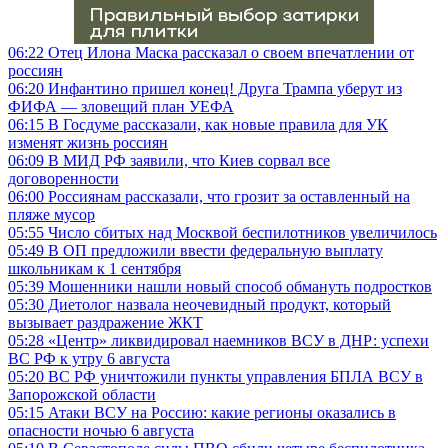
06:22
Отец Илона Маска рассказал о своем впечатлении от
россиян
06:20
Инфантино пришел конец! Друга Трампа уберут из
ФИФА — зловещий план УЕФА
06:15
В Госдуме рассказали, как новые правила для УК
изменят жизнь россиян
06:09
В МИД РФ заявили, что Киев сорвал все
договоренности
06:00
Россиянам рассказали, что грозит за оставленный на
пляже мусор
05:55
Число сбитых над Москвой беспилотников увеличилось
05:49
В ОП предложили ввести федеральную выплату
школьникам к 1 сентября
05:39
Мошенники нашли новый способ обмануть подростков
05:30
Диетолог назвала неочевидный продукт, который
вызывает раздражение ЖКТ
05:28
«Центр» ликвидировал наемников ВСУ в ДНР: успехи
ВС РФ к утру 6 августа
05:20
ВС РФ уничтожили пункты управления БПЛА ВСУ в
Запорожской области
05:15
Атаки ВСУ на Россию: какие регионы оказались в
опасности ночью 6 августа