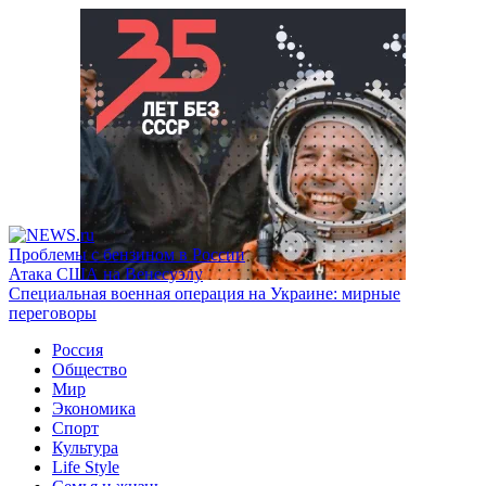
Проблемы с бензином в России
Атака США на Венесуэлу
Специальная военная операция на Украине: мирные
переговоры
Россия
Общество
Мир
Экономика
Спорт
Культура
Life Style