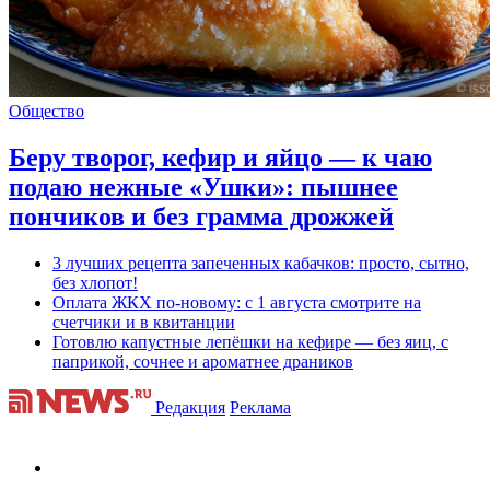
Общество
Беру творог, кефир и яйцо — к чаю
подаю нежные «Ушки»: пышнее
пончиков и без грамма дрожжей
3 лучших рецепта запеченных кабачков: просто, сытно,
без хлопот!
Оплата ЖКХ по-новому: с 1 августа смотрите на
счетчики и в квитанции
Готовлю капустные лепёшки на кефире — без яиц, с
паприкой, сочнее и ароматнее драников
Редакция
Реклама