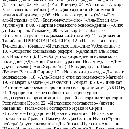
Дагестана»; 03. «База» («Аль-Каида»); 04. «Асбат аль-Ансар»;
5. «Священная война» («Аль-Джихад» или «Египетский
исламский джихад»); 06. «Исламская группа» («Аль-Гамаа
аль-Исламия»); 07. «Братья-мусульмане» («Аль-Ихван аль-
Муслимун»); 08. «Партия исламского освобождения» («Хизб
ут-Тахрир аль-Ислами»); 09. «Лашкар-И-Тайба»; 10.
«Исламская группа» («Джамаат-и-Ислами»); 11. «Движение
Талибан» [ПРИОСТАНОВЛЕНО]; 12. «Исламская партия
Туркестана» (бывшее «Исламское движение Узбекистана»);
13. «Общество социальных реформ» («Джамият аль-Ислах
аль-Иджтимаи»); 14. «Общество возрождения исламского
наследия» («Джамият Ихья ат-Тураз аль-Ислами»); 15. «Дом
двух святых» («Аль-Харамейн»); 16. «Джунд аш-Шам»
(Войско Великой Сирии); 17. «Исламский джихад – Джамаат
моджахедов»; 18. «Аль-Каида в странах исламского Магриба»;
19. «Имарат Кавказ» («Кавказский Эмират»); 20. «Синдикат
«Автономная боевая террористическая организация (АБТО)»;
21. Террористическое сообщество – структурное
подразделение организации «Правый сектор» на территории
Республики Крым; 22. «Исламское государство» (другие
названия: «Исламское Государство Ирака и Сирии»,
«Исламское Государство Ирака и Леванта», «Исламское
Государство Ирака и Шама»); 23. Джебхат ан-Нусра (Фронт
победы) (другие названия: «Джабха аль-Нусра ли-Ахль аш-
Шам» (Фронт поддержки Великой Сирии); 24. Всероссийское