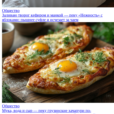
Общество
Заливаю творог кефиром и манкой — пеку «Нежность» с
яблоками: пышнее суфле и исчезает за чаем
Общество
Мука, вода и сыр — пеку грузинские хачапури по-