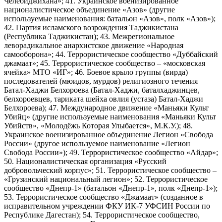
Челебиджихана»; 41. Украинское военизированное
националистическое объединение «Азов» (другие
используемые наименования: батальон «Азов», полк «Азов»);
42. Партия исламского возрождения Таджикистана
(Республика Таджикистан); 43. Межрегиональное
леворадикальное анархистское движение «Народная
самооборона»; 44. Террористическое сообщество «Дуббайский
джамаат»; 45. Террористическое сообщество – «московская
ячейка» МТО «ИГ»; 46. Боевое крыло группы (вирда)
последователей (мюидов, мурдов) религиозного течения
Батал-Хаджи Белхороева (Батал-Хаджи, баталхаджинцев,
белхороевцев, тариката шейха овлия (устаза) Батал-Хаджи
Белхороева); 47. Международное движение «Маньяки Культ
Убийц» (другие используемые наименования «Маньяки Культ
Убийств», «Молодёжь Которая Улыбается», М.К.У.); 48.
Украинское военизированное объединение Легион «Свобода
России» (другое используемое наименование «Легион
Свобода России»); 49. Террористическое сообщество «Айдар»;
50. Националистическая организация «Русский
добровольческий корпус»; 51. Террористическое сообщество –
«Грузинский национальный легион»; 52. Террористическое
сообщество «Днепр-1» (батальон «Днепр-1», полк «Днепр-1»);
53. Террористическое сообщество «Джамаат» (созданное в
исправительном учреждении ФКУ ИК-7 УФСИН России по
Республике Дагестан); 54. Террористическое сообщество,