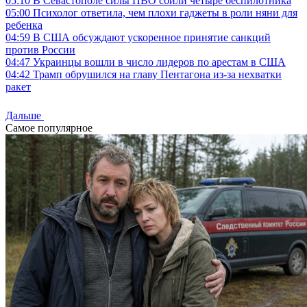
05:10
В Севастополе силы ПВО сбили четыре беспилотника
05:00
Психолог ответила, чем плохи гаджеты в роли няни для
ребенка
04:59
В США обсуждают ускоренное принятие санкций
против России
04:47
Украинцы вошли в число лидеров по арестам в США
04:42
Трамп обрушился на главу Пентагона из-за нехватки
ракет
Дальше
Самое популярное