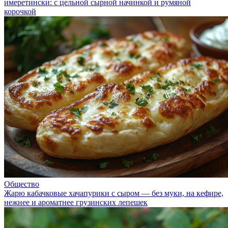
имеретински: с цельной сырной начинкой и румяной
корочкой
Общество
Жарю кабачковые хачапурики с сыром — без муки, на кефире,
нежнее и ароматнее грузинских лепешек