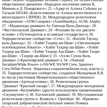
общественное движение «Народное ополчение имени К.
Минина и Д. Пожарского»; 25. «Аджр от Аллаха Субхану уа
Тагьаля SHAM» (Благословение от Аллаха милоственного и
милосердного СИРИЯ); 26. Международное религиозное
объединение «АУМ Синрике» (AumShinrikyo, AUM, Aleph);
27. «Муджахеды джамаата Ат-Тавхида Валь-Джихад»; 28.
«Чистопольский Джамаат»; 29. «Рохнамо ба суи давлати
исломи» («Путеводитель в исламское государство»); 30.
Террористическое сообщество «Сеть»; 31. «Катиба Таухид
валь-Джихад»; 32. «Хайят Тахрир аш-Шам» («Организация
освобождения Леванта», «Хайят Тахрир аш-Шам», «Хейят
Тахрир аш-Шам», «Хейят Тахрир Аш-Шам», «Хайят Тахри
аш-Шам», «Тахрир аш-Шам»); 33. «Ахлю Сунна Валь
Джамаа» («Красноярский джамаат»); 34. «National
Socialism/White Power» («NS/WP, NS/WP Crew, Sparrows
Crew/White Power, Национал-социализм/Белая сила, власть»);
35. Террористическое сообщество, созданное Мальцевым В.В.
из числа участников Межрегионального общественного
движения «Артподготовка»; 36. Религиозная группа
“Джамаат “Красный пахарь”; 37. Международное молодежное
движение «Колумбайн» (другое используемое наименование
«Скулшутинг»); 38. Хатлонский джамаат; 39. Мусульманская
религиозная группа п. Кушкуль г. Оренбург; 40. «Крымско-
татарский добровольческий батальон имени Номана