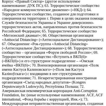
Корпус «Правый Сектор» (другое используемое
наименование: ДУК ПС); 63. Террористическое сообщество
«Народное коммунистическое движение» («НКД»); 64.
Террористическое сообщество, созданное для подготовки и
совершения на территории г. Перми в целях оказания помощи
Службе безопасности Украины и Украине диверсионно-
террористических актов, направленных против безопасности
Российской Федерации; 65. Террористическое сообщество
«Мегионский джамаат»; 66. Общественная организация
«Antisocial Distancing» («Антисоциальное Дистанцирование»);
67. Объединение «Рок-группа «Antisocial Distancing»
(«Антисоциальное Дистанцирование»); 68. Террористическое
сообщество – организация «Форум свободной России»; 69.
Террористическое сообщество «Вступить в ВКП(б)»
(«ВКП(б)») и его структурное подразделение – «Омская
ячейка «ВКП(б)»; 70. Военизированная организация «Полк
имени Кастуся Калиновского» («Полк iмя Кастуся
Калiноўскага») с входящими в нее структурными
подразделениями; 71. Незарегистрированная иностранная
организация «Съезд народных депутатов» (Kongres
Deputowanych Ludowych), Республика Польша; 72.
Американская некоммерческая корпорация Anti-Corruption
Foundation, Inc (иные используемые наименования: ACF, ACF
international, «Фонд борьбы с коррупцией, Инк.»); 73.
Международная неправительственная организация, созданная