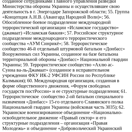
созданное сотрудниками Главного управления разведки
Министерства обороны Украины и осуществлявшее свою
деятельность в г. Энергодаре Запорожской области; 55. Группа
«Концепция А.Н.В. (Авангард Народной Воли)»; 56.
Обособленное боевое подразделение международной
террористической организации «Исламское государство»
(джамаат) «Исламская баккия»; 57. Российское структурное
подразделение международного террористического
сообщества «АУМ Синрикё»; 58. Террористическое
сообщество 46-й отдельный штурмовой батальон «Донбасс»
Вооруженных сил Украины, созданное на базе батальона
территориальной обороны «Донбасс» Национальной гвардии
Украины; 59. Террористическое сообщество «Ахлю ас-
Сунна ва-ль-Джамаат» (созданное в исправительном
учреждении ФКУ ИК-2 УФСИН России по Республике
Калмыкия); 60. Международная организация, созданная в
форме общественного движения, «Форум свободных
государств постРоссии» и ее структурные подразделения; 61.
Террористическое сообщество 2-ой батальон специального
назначения «Донбасс» 15-го отдельного Славянского полка
Национальной гвардии Украины (войсковая часть 3035); 62.
Украинское военизированное объединение «Национально-
освободительное движение «Правый сектор» и его
структурные подразделения – организация «Правая
Молодежь» и объединение «Добровольческий Украинский