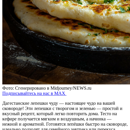
Фото: Сгенерировано в Midjourney/NEWS.ru
Подписывайтесь на нас в MAX
Дагестанские лепешки чуду — настоящее чудо на вашей
сковороде! Эти лепешки с творогом и зеленью — простой и
вкусный рецепт, который легко повторить дома. Тесто на
кефире получается мягким и воздушным, а начинка —
нежной и ароматной. Готовятся лепёшки быстро на сковороде,
идеально подходят для семейного завтрака или перекуса.