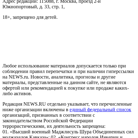
Адрес редакции: 115088, г. Москва, проезд 2-й
Южнопортовый, д. 33, стр. 1,
18+, запрещено для детей.
На информационном ресурсе NEWS.RU применяются
рекомендательные технологии (информационные технологии
предоставления информации на основе сбора, систематизации
и анализа сведений, относящихся к предпочтениям
пользователей сети "Интернет", находящихся на территории
Российской Федерации)
Любое использование материалов допускается только при
соблюдении правил перепечатки и при наличии гиперссылки
на NEWS.ru. Новости, аналитика, прогнозы и другие
материалы, представленные на данном сайте, не являются
офертой или рекомендацией к покупке или продаже каких-
либо активов.
Редакция NEWS.RU отдельно указывает, что перечисленные
ниже организации включены в
единый федеральный список
организаций, признанных в соответствии с
законодательством Российской Федерации
террористическими, их деятельность запрещена:
01. «Высший военный Маджлисуль Шура Объединенных сил
моджахедов Кавказа»; 02. «Конгресс народов Ичкерии и