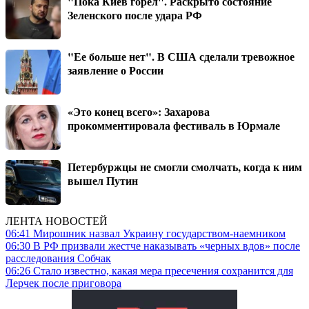
"Пока Киев горел". Раскрыто состояние
Зеленского после удара РФ
"Ее больше нет". В США сделали тревожное
заявление о России
«Это конец всего»: Захарова
прокомментировала фестиваль в Юрмале
Петербуржцы не смогли смолчать, когда к ним
вышел Путин
ЛЕНТА НОВОСТЕЙ
06:41
Мирошник назвал Украину государством-наемником
06:30
В РФ призвали жестче наказывать «черных вдов» после
расследования Собчак
06:26
Стало известно, какая мера пресечения сохранится для
Лерчек после приговора