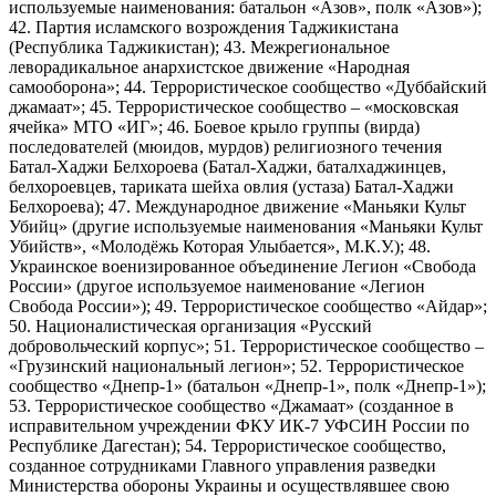
используемые наименования: батальон «Азов», полк «Азов»);
42. Партия исламского возрождения Таджикистана
(Республика Таджикистан); 43. Межрегиональное
леворадикальное анархистское движение «Народная
самооборона»; 44. Террористическое сообщество «Дуббайский
джамаат»; 45. Террористическое сообщество – «московская
ячейка» МТО «ИГ»; 46. Боевое крыло группы (вирда)
последователей (мюидов, мурдов) религиозного течения
Батал-Хаджи Белхороева (Батал-Хаджи, баталхаджинцев,
белхороевцев, тариката шейха овлия (устаза) Батал-Хаджи
Белхороева); 47. Международное движение «Маньяки Культ
Убийц» (другие используемые наименования «Маньяки Культ
Убийств», «Молодёжь Которая Улыбается», М.К.У.); 48.
Украинское военизированное объединение Легион «Свобода
России» (другое используемое наименование «Легион
Свобода России»); 49. Террористическое сообщество «Айдар»;
50. Националистическая организация «Русский
добровольческий корпус»; 51. Террористическое сообщество –
«Грузинский национальный легион»; 52. Террористическое
сообщество «Днепр-1» (батальон «Днепр-1», полк «Днепр-1»);
53. Террористическое сообщество «Джамаат» (созданное в
исправительном учреждении ФКУ ИК-7 УФСИН России по
Республике Дагестан); 54. Террористическое сообщество,
созданное сотрудниками Главного управления разведки
Министерства обороны Украины и осуществлявшее свою