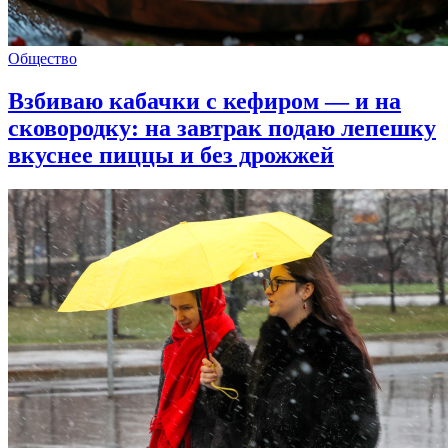
Общество
Взбиваю кабачки с кефиром — и на
сковородку: на завтрак подаю лепешку
вкуснее пиццы и без дрожжей