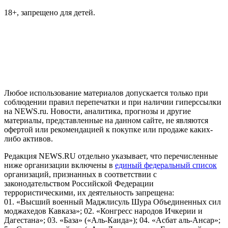
18+, запрещено для детей.
На информационном ресурсе NEWS.RU применяются
рекомендательные технологии (информационные технологии
предоставления информации на основе сбора, систематизации
и анализа сведений, относящихся к предпочтениям
пользователей сети "Интернет", находящихся на территории
Российской Федерации)
Любое использование материалов допускается только при
соблюдении правил перепечатки и при наличии гиперссылки
на NEWS.ru. Новости, аналитика, прогнозы и другие
материалы, представленные на данном сайте, не являются
офертой или рекомендацией к покупке или продаже каких-
либо активов.
Редакция NEWS.RU отдельно указывает, что перечисленные
ниже организации включены в
единый федеральный список
организаций, признанных в соответствии с
законодательством Российской Федерации
террористическими, их деятельность запрещена:
01. «Высший военный Маджлисуль Шура Объединенных сил
моджахедов Кавказа»; 02. «Конгресс народов Ичкерии и
Дагестана»; 03. «База» («Аль-Каида»); 04. «Асбат аль-Ансар»;