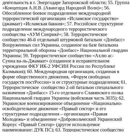
деятельность в г. Энергодаре Запорожской области; 55. Группа
«Концепция А.Н.В. (Авангард Народной Воли)»; 56.
Обособленное боевое подразделение международной
террористической организации «Исламское государство»
(джамаат) «Исламская баккия»; 57. Российское структурное
подразделение международного террористического
сообщества «АУМ Синрикё»; 58. Террористическое
сообщество 46-й отдельный штурмовой батальон «Донбасс»
Вооруженных сил Украины, созданное на базе батальона
территориальной обороны «Донбасс» Национальной гвардии
Украины; 59. Террористическое сообщество «Ахлю ас-
Сунна ва-ль-Джамаат» (созданное в исправительном
учреждении ФКУ ИК-2 УФСИН России по Республике
Калмыкия); 60. Международная организация, созданная в
форме общественного движения, «Форум свободных
государств постРоссии» и ее структурные подразделения; 61.
Террористическое сообщество 2-ой батальон специального
назначения «Донбасс» 15-го отдельного Славянского полка
Национальной гвардии Украины (войсковая часть 3035); 62.
Украинское военизированное объединение «Национально-
освободительное движение «Правый сектор» и его
структурные подразделения – организация «Правая
Молодежь» и объединение «Добровольческий Украинский
Корпус «Правый Сектор» (другое используемое
наименование: ДУК ПС); 63. Террористическое сообщество