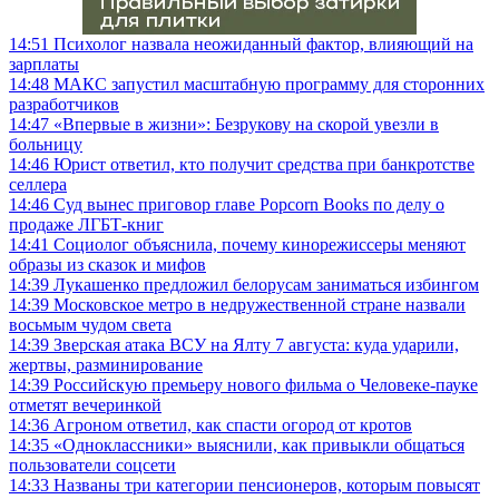
14:51
Психолог назвала неожиданный фактор, влияющий на
зарплаты
14:48
МАКС запустил масштабную программу для сторонних
разработчиков
14:47
«Впервые в жизни»: Безрукову на скорой увезли в
больницу
14:46
Юрист ответил, кто получит средства при банкротстве
селлера
14:46
Суд вынес приговор главе Popcorn Books по делу о
продаже ЛГБТ-книг
14:41
Социолог объяснила, почему кинорежиссеры меняют
образы из сказок и мифов
14:39
Лукашенко предложил белорусам заниматься избингом
14:39
Московское метро в недружественной стране назвали
восьмым чудом света
14:39
Зверская атака ВСУ на Ялту 7 августа: куда ударили,
жертвы, разминирование
14:39
Российскую премьеру нового фильма о Человеке-пауке
отметят вечеринкой
14:36
Агроном ответил, как спасти огород от кротов
14:35
«Одноклассники» выяснили, как привыкли общаться
пользователи соцсети
14:33
Названы три категории пенсионеров, которым повысят