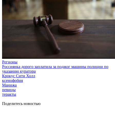
Регионы
Россиянка дорого заплатила за поджог машины полиции по
указанию куратора
Крокус Сити Холл
ксенофобия
Манижа
певицы
теракты
Поделитесь новостью