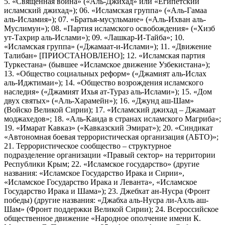
5. «Священная война» («Аль-Джихад» или «Египетский
исламский джихад»); 06. «Исламская группа» («Аль-Гамаа
аль-Исламия»); 07. «Братья-мусульмане» («Аль-Ихван аль-
Муслимун»); 08. «Партия исламского освобождения» («Хизб
ут-Тахрир аль-Ислами»); 09. «Лашкар-И-Тайба»; 10.
«Исламская группа» («Джамаат-и-Ислами»); 11. «Движение
Талибан» [ПРИОСТАНОВЛЕНО]; 12. «Исламская партия
Туркестана» (бывшее «Исламское движение Узбекистана»);
13. «Общество социальных реформ» («Джамият аль-Ислах
аль-Иджтимаи»); 14. «Общество возрождения исламского
наследия» («Джамият Ихья ат-Тураз аль-Ислами»); 15. «Дом
двух святых» («Аль-Харамейн»); 16. «Джунд аш-Шам»
(Войско Великой Сирии); 17. «Исламский джихад – Джамаат
моджахедов»; 18. «Аль-Каида в странах исламского Магриба»;
19. «Имарат Кавказ» («Кавказский Эмират»); 20. «Синдикат
«Автономная боевая террористическая организация (АБТО)»;
21. Террористическое сообщество – структурное
подразделение организации «Правый сектор» на территории
Республики Крым; 22. «Исламское государство» (другие
названия: «Исламское Государство Ирака и Сирии»,
«Исламское Государство Ирака и Леванта», «Исламское
Государство Ирака и Шама»); 23. Джебхат ан-Нусра (Фронт
победы) (другие названия: «Джабха аль-Нусра ли-Ахль аш-
Шам» (Фронт поддержки Великой Сирии); 24. Всероссийское
общественное движение «Народное ополчение имени К.