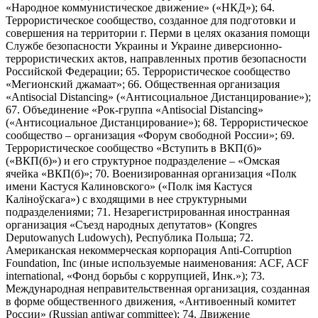
«Народное коммунистическое движение» («НКД»); 64.
Террористическое сообщество, созданное для подготовки и
совершения на территории г. Перми в целях оказания помощи
Службе безопасности Украины и Украине диверсионно-
террористических актов, направленных против безопасности
Российской Федерации; 65. Террористическое сообщество
«Мегионский джамаат»; 66. Общественная организация
«Antisocial Distancing» («Антисоциальное Дистанцирование»);
67. Объединение «Рок-группа «Antisocial Distancing»
(«Антисоциальное Дистанцирование»); 68. Террористическое
сообщество – организация «Форум свободной России»; 69.
Террористическое сообщество «Вступить в ВКП(б)»
(«ВКП(б)») и его структурное подразделение – «Омская
ячейка «ВКП(б)»; 70. Военизированная организация «Полк
имени Кастуся Калиновского» («Полк iмя Кастуся
Калiноўскага») с входящими в нее структурными
подразделениями; 71. Незарегистрированная иностранная
организация «Съезд народных депутатов» (Kongres
Deputowanych Ludowych), Республика Польша; 72.
Американская некоммерческая корпорация Anti-Corruption
Foundation, Inc (иные используемые наименования: ACF, ACF
international, «Фонд борьбы с коррупцией, Инк.»); 73.
Международная неправительственная организация, созданная
в форме общественного движения, «Антивоенный комитет
России» (Russian antiwar committee); 74. Движение