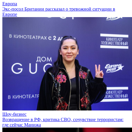
Европа
Экс-посол Британии рассказал о тревожной ситуации в
Европе
Шоу-бизнес
Возвращение в РФ, критика СВО, сочувствие террористам:
где сейчас Манижа