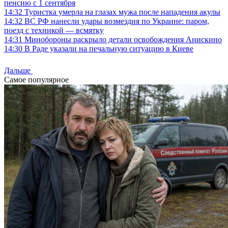
пенсию с 1 сентября
14:32
Туристка умерла на глазах мужа после нападения акулы
14:32
ВС РФ нанесли удары возмездия по Украине: паром,
поезд с техникой — всмятку
14:31
Минобороны раскрыло детали освобождения Анискино
14:30
В Раде указали на печальную ситуацию в Киеве
Дальше
Самое популярное