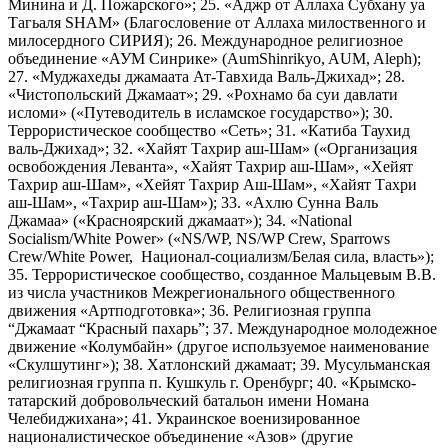
Минина и Д. Пожарского»; 25. «Аджр от Аллаха Субхану уа
Тагьаля SHAM» (Благословение от Аллаха милоственного и
милосердного СИРИЯ); 26. Международное религиозное
объединение «АУМ Синрике» (AumShinrikyo, AUM, Aleph);
27. «Муджахеды джамаата Ат-Тавхида Валь-Джихад»; 28.
«Чистопольский Джамаат»; 29. «Рохнамо ба суи давлати
исломи» («Путеводитель в исламское государство»); 30.
Террористическое сообщество «Сеть»; 31. «Катиба Таухид
валь-Джихад»; 32. «Хайят Тахрир аш-Шам» («Организация
освобождения Леванта», «Хайят Тахрир аш-Шам», «Хейят
Тахрир аш-Шам», «Хейят Тахрир Аш-Шам», «Хайят Тахри
аш-Шам», «Тахрир аш-Шам»); 33. «Ахлю Сунна Валь
Джамаа» («Красноярский джамаат»); 34. «National
Socialism/White Power» («NS/WP, NS/WP Crew, Sparrows
Crew/White Power, Национал-социализм/Белая сила, власть»);
35. Террористическое сообщество, созданное Мальцевым В.В.
из числа участников Межрегионального общественного
движения «Артподготовка»; 36. Религиозная группа
“Джамаат “Красный пахарь”; 37. Международное молодежное
движение «Колумбайн» (другое используемое наименование
«Скулшутинг»); 38. Хатлонский джамаат; 39. Мусульманская
религиозная группа п. Кушкуль г. Оренбург; 40. «Крымско-
татарский добровольческий батальон имени Номана
Челебиджихана»; 41. Украинское военизированное
националистическое объединение «Азов» (другие