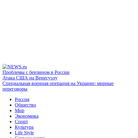
Проблемы с бензином в России
Атака США на Венесуэлу
Специальная военная операция на Украине: мирные
переговоры
Россия
Общество
Мир
Экономика
Спорт
Культура
Life Style