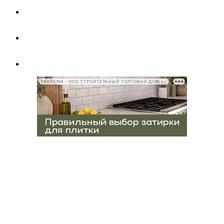
РЕКЛАМА • ООО СТРОИТЕЛЬНЫЙ ТОРГОВЫЙ ДОМ «ПЕТРОВИЧ», ИНН 7802348846