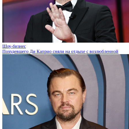
Шоу-бизнес
Похудевшего Ди Каприо сняли на отдыхе с возлюбленной