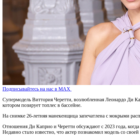
Подписывайтесь на нас в MAX
Супермодель Виттория Черетти, возлюбленная Леонардо Ди Капр
котором позирует топлеc в бассейне.
На снимке 26-летняя манекенщица запечатлена с мокрыми расп
Отношения Ди Каприо и Черетти обсуждают с 2023 года, когда 
Недавно стало известно, что актер познакомил модель со своей