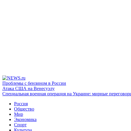
Проблемы с бензином в России
Атака США на Венесуэлу
Специальная военная операция на Украине: мирные переговор
Россия
Общество
Мир
Экономика
Спорт
Культура