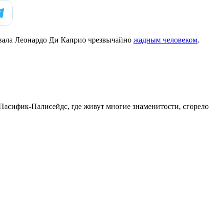
азвала Леонардо Ди Каприо чрезвычайно
жадным человеком
.
Пасифик-Палисейдс, где живут многие знаменитости, сгорело