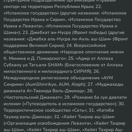
структурное подразделение организации «Правый
сектор» на территории Республики Крым; 22.
«Исламское государство» (другие названия: «Исламское
Государство Ирака и Сирии», «Исламское Государство
Ирака и Леванта», «Исламское Государство Ирака и
Шама»); 23. Джебхат ан-Нусра (Фронт победы) (другие
названия: «Джабха аль-Нусра ли-Ахль аш-Шам» (Фронт
поддержки Великой Сирии); 24. Всероссийское
общественное движение «Народное ополчение имени
К. Минина и Д. Пожарского»; 25. «Аджр от Аллаха
Субхану уа Тагьаля SHAM» (Благословение от Аллаха
милоственного и милосердного СИРИЯ); 26.
Международное религиозное объединение «АУМ
Синрике» (AumShinrikyo, AUM, Aleph); 27. «Муджахеды
джамаата Ат-Тавхида Валь-Джихад»; 28.
«Чистопольский Джамаат»; 29. «Рохнамо ба суи давлати
исломи» («Путеводитель в исламское государство»); 30.
Террористическое сообщество «Сеть»; 31. «Катиба
Таухид валь-Джихад»; 32. «Хайят Тахрир аш-Шам»
(«Организация освобождения Леванта», «Хайят Тахрир
аш-Шам», «Хейят Тахрир аш-Шам», «Хейят Тахрир Аш-