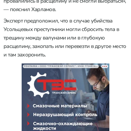
провалились в расщелину и не смогли выбраться»,
— пояснил Харламов.
Эксперт предположил, что в случае убийства
Усольцевых преступники могли сбросить тела в
трещину между валунами или в глубокую
расщелину, закопать или перевезти в другое место
и там захоронить.
РЕКЛАМА • ООО "ТРАНСВЭЙ СЕРВИС", ИНН 7724814198