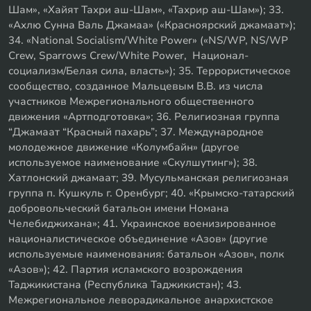
Шам», «Хайят Тахри аш-Шам», «Тахрир аш-Шам»); 33.
«Ахлю Сунна Валь Джамаа» («Красноярский джамаат»);
34. «National Socialism/White Power» («NS/WP, NS/WP
Crew, Sparrows Crew/White Power, Национал-
социализм/Белая сила, власть»); 35. Террористическое
сообщество, созданное Мальцевым В.В. из числа
участников Межрегионального общественного
движения «Артподготовка»; 36. Религиозная группа
“Джамаат “Красный пахарь”; 37. Международное
молодежное движение «Колумбайн» (другое
используемое наименование «Скулшутинг»); 38.
Хатлонский джамаат; 39. Мусульманская религиозная
группа п. Кушкуль г. Оренбург; 40. «Крымско-татарский
добровольческий батальон имени Номана
Челебиджихана»; 41. Украинское военизированное
националистическое объединение «Азов» (другие
используемые наименования: батальон «Азов», полк
«Азов»); 42. Партия исламского возрождения
Таджикистана (Республика Таджикистан); 43.
Межрегиональное леворадикальное анархистское