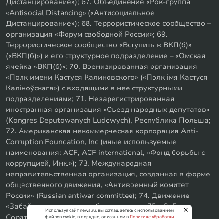
Дистанцирование»); 67. Объединение «Рок-группа
«Antisocial Distancing» («Антисоциальное
Дистанцирование»); 68. Террористическое сообщество –
организация «Форум свободной России»; 69.
Террористическое сообщество «Вступить в ВКП(б)»
(«ВКП(б)») и его структурное подразделение – «Омская
ячейка «ВКП(б)»; 70. Военизированная организация
«Полк имени Кастуся Калиновского» («Полк iмя Кастуся
Калiноўскага») с входящими в нее структурными
подразделениями; 71. Незарегистрированная
иностранная организация «Съезд народных депутатов»
(Kongres Deputowanych Ludowych), Республика Польша;
72. Американская некоммерческая корпорация Anti-
Corruption Foundation, Inc (иные используемые
наименования: ACF, ACF international, «Фонд борьбы с
коррупцией, Инк.»); 73. Международная
неправительственная организация, созданная в форме
общественного движения, «Антивоенный комитет
России» (Russian antiwar committee); 74. Движение
«Забайкальское левое объединение»; 75. «SxE
Используя сайт news.ru, вы соглашаетесь с использованием
Соратники с Уфы»
файлов cookie, в порядке, описанном в
Политике обработки