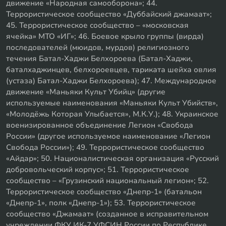
движение «Народная самооборона»; 44.
Террористическое сообщество «Дуббайский джамаат»;
45. Террористическое сообщество – «московская
ячейка» МТО «ИГ»; 46. Боевое крыло группы (вирда)
последователей (мюидов, мурдов) религиозного
течения Батал-Хаджи Белхороева (Батал-Хаджи,
баталхаджинцев, белхороевцев, тариката шейха овлия
(устаза) Батал-Хаджи Белхороева); 47. Международное
движение «Маньяки Культ Убийц» (другие
используемые наименования «Маньяки Культ Убийств»,
«Молодёжь Которая Улыбается», М.К.У.); 48. Украинское
военизированное объединение Легион «Свобода
России» (другое используемое наименование «Легион
Свобода России»); 49. Террористическое сообщество
«Айдар»; 50. Националистическая организация «Русский
добровольческий корпус»; 51. Террористическое
сообщество – «Грузинский национальный легион»; 52.
Террористическое сообщество «Днепр-1» (батальон
«Днепр-1», полк «Днепр-1»); 53. Террористическое
сообщество «Джамаат» (созданное в исправительном
учреждении ФКУ ИК-7 УФСИН России по Республике