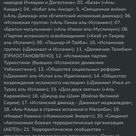
народов Ичкерии и Дагестана»; 03. «База» («Аль-
Каида»); 04. «Асбат аль-Ансар»; 5. «Священная война»
(«Аль-Джихад» или «Египетский исламский джихад»); 06.
«Исламская группа» («Аль-Гамаа аль-Исламия»); 07.
«Братья-мусульмане» («Аль-Ихван аль-Муслимун»); 08.
«Партия исламского освобождения» («Хизб ут-Тахрир
аль-Ислами»); 09. «Лашкар-И-Тайба»; 10. «Исламская
группа» («Джамаат-и-Ислами»); 11. «Движение Талибан»
[ПРИОСТАНОВЛЕНО]; 12. «Исламская партия
Туркестана» (бывшее «Исламское движение
Узбекистана»); 13. «Общество социальных реформ»
(«Джамият аль-Ислах аль-Иджтимаи»); 14. «Общество
возрождения исламского наследия» («Джамият Ихья ат-
Тураз аль-Ислами»); 15. «Дом двух святых» («Аль-
Харамейн»); 16. «Джунд аш-Шам» (Войско Великой
Сирии); 17. «Исламский джихад – Джамаат моджахедов»;
18. «Аль-Каида в странах исламского Магриба»; 19.
«Имарат Кавказ» («Кавказский Эмират»); 20. «Синдикат
«Автономная боевая террористическая организация
(АБТО)»; 21. Террористическое сообщество –