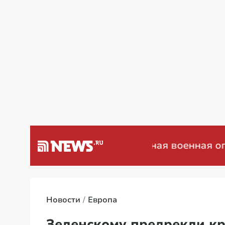
а Венесуэлу
Специальная военная опера
Новости
Европа
Зеленскому предрекли кр