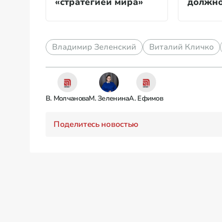
«стратегией мира»
должно
Владимир Зеленский
Виталий Кличко
В. Молчанова
М. Зеленина
А. Ефимов
Поделитесь новостью