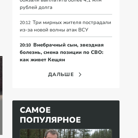
обязали выплатить более 4,1 млн
рублей долга
Три мирных жителя пострадали
20:12
из-за новой волны атак ВСУ
Внебрачный сын, звездная
20:10
болезнь, смена позиции по СВО:
как живет Кещян
ДАЛЬШЕ
Пенсионерам 1951
САМОЕ
—1971 года
"Ее больше нет". В
«В
рождения
США сделали
сп
ПОПУЛЯРНОЕ
рассказали о новой
тревожное
пр
выплате
заявление о России
со