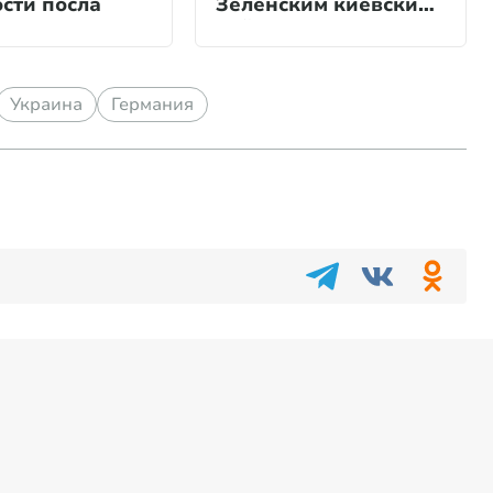
сти посла
Зеленским киевских
районных глав
Украина
Германия