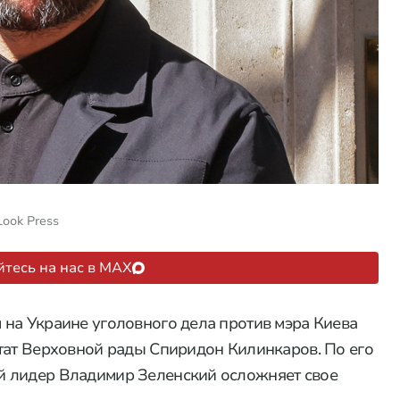
Look Press
тесь на нас в MAX
на Украине уголовного дела против мэра Киева
тат Верховной рады Спиридон Килинкаров. По его
й лидер Владимир Зеленский осложняет свое