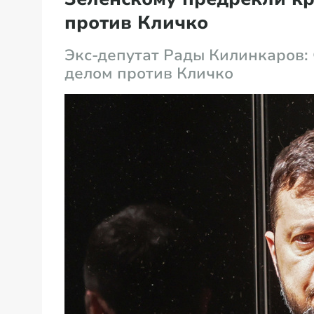
против Кличко
Экс-депутат Рады Килинкаров:
делом против Кличко