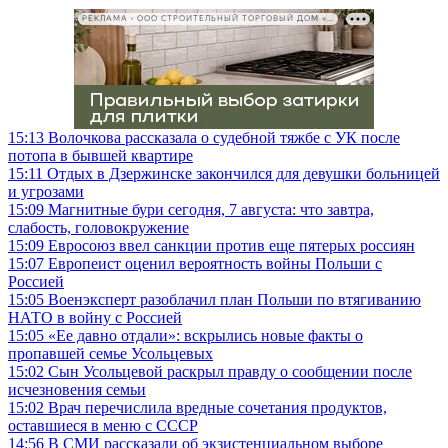
РЕКЛАМА • ООО СТРОИТЕЛЬНЫЙ ТОРГОВЫЙ ДОМ «ПЕТРОВИЧ», ИНН 7802348846
15:13
Волочкова рассказала о судебной тяжбе с УК после
потопа в бывшей квартире
15:11
Отдых в Дзержинске закончился для девушки больницей
и угрозами
15:09
Магнитные бури сегодня, 7 августа: что завтра,
слабость, головокружение
15:09
Евросоюз ввел санкции против еще пятерых россиян
15:07
Европеист оценил вероятность войны Польши с
Россией
15:05
Военэксперт разоблачил план Польши по втягиванию
НАТО в войну с Россией
15:05
«Ее давно отдали»: вскрылись новые факты о
пропавшей семье Усольцевых
15:02
Сын Усольцевой раскрыл правду о сообщении после
исчезновения семьи
15:02
Врач перечислила вредные сочетания продуктов,
оставшиеся в меню с СССР
14:56
В СМИ рассказали об экзистенциальном выборе