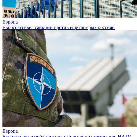
Европа
Евросоюз ввел санкции против еще пятерых россиян
Европа
Военэксперт разоблачил план Польши по втягиванию НАТО