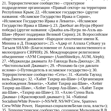
21. Террористическое сообщество – структурное
подразделение организации «Правый сектор» на территории
Республики Крым; 22. «Исламское государство» (другие
названия: «Исламское Государство Ирака и Сирии»,
«Исламское Государство Ирака и Леванта», «Исламское
Государство Ирака и Шама»); 23. Джебхат ан-Нусра (Фронт
победы) (другие названия: «Джабха аль-Нусра ли-Ахль аш-
Шам» (Фронт поддержки Великой Сирии); 24. Всероссийское
общественное движение «Народное ополчение имени К.
Минина и Д. Пожарского»; 25. «Аджр от Аллаха Субхану уа
Тагьаля SHAM» (Благословение от Аллаха милоственного и
милосердного СИРИЯ); 26. Международное религиозное
объединение «АУМ Синрике» (AumShinrikyo, AUM, Aleph);
27. «Муджахеды джамаата Ат-Тавхида Валь-Джихад»; 28.
«Чистопольский Джамаат»; 29. «Рохнамо ба суи давлати
исломи» («Путеводитель в исламское государство»); 30.
Террористическое сообщество «Сеть»; 31. «Катиба Таухид
валь-Джихад»; 32. «Хайят Тахрир аш-Шам» («Организация
освобождения Леванта», «Хайят Тахрир аш-Шам», «Хейят
Тахрир аш-Шам», «Хейят Тахрир Аш-Шам», «Хайят Тахри
аш-Шам», «Тахрир аш-Шам»); 33. «Ахлю Сунна Валь
Джамаа» («Красноярский джамаат»); 34. «National
Socialism/White Power» («NS/WP, NS/WP Crew, Sparrows
Crew/White Power, Национал-социализм/Белая сила, власть»);
35. Террористическое сообщество, созданное Мальцевым В.В.