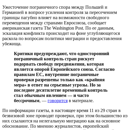
Ужесточение пограничного спора между Польшей и
Германией в вопросе усиления контроля за пересечением
границы пагубно влияет на возможности свободного
перемещения между странами Евросоюза, сообщает
американская газета The Washington Post. По ее данным,
эскалация конфликта происходит на фоне углубляющегося
раскола по вопросам политики миграции и предоставления
убежища.
Критики предупреждают, что односторонний
пограничный контроль стран рискует
подорвать свободу передвижения, которая
является опорой Европейского союза. Согласно
правилам ЕС, внутренние пограничные
проверки разрешены только как «крайняя
мера» в ответ на серьезные угрозы. Но за
последнее десятилетие временный контроль
стал обычным явлением — и часто
бессрочным
, —
говорится
в материале.
По информации газеты, в настоящее время 11 из 29 стран в
безвизовой зоне проводят проверки, при этом большинство из
них ссылаются на нелегальную миграцию как на основное
обоснование. По мнению журналистов, европейский