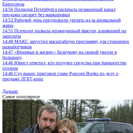
Евросоюза
14:56
Полиция Петербурга раскрыла незаконный канал
продажи сигарет без маркировки
14:52
Рабочий день предложили урезать из-за аномальной
жары
14:51
Психолог назвала неожиданный фактор, влияющий на
зарплаты
14:48
МАКС запустил масштабную программу для сторонних
разработчиков
14:47
«Впервые в жизни»: Безрукову на скорой увезли в
больницу
14:46
Юрист ответил, кто получит средства при банкротстве
селлера
14:46
Суд вынес приговор главе Popcorn Books по делу о
продаже ЛГБТ-книг
Дальше
Самое популярное