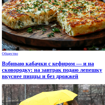
Общество
Взбиваю кабачки с кефиром — и на
сковородку: на завтрак подаю лепешку
вкуснее пиццы и без дрожжей