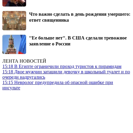
Что важно сделать в день рождения умершего:
ответ священника
"Ее больше нет". В США сделали тревожное
заявление о России
ЛЕНТА НОВОСТЕЙ
15:18
В Египте ограничили проход туристов к пирамидам
15:18
Двое мужчин затащили девочку в школьный туалет и по
очереди надругались
15:15
Невролог предупредила об опасной ошибке при
инсульте