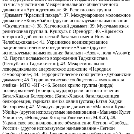
из числа участников Межрегионального общественного
движения «Артподготовка»; 36. Религиозная группа
“Джамаат “Красный пахарь”; 37. Международное молодежное
движение «Колумбайн» (другое используемое наименование
«Скулшутинг»); 38. Хатлонский джамаат; 39. Мусульманская
религиозная группа п. Кушкуль г. Оренбург; 40. «Крымско-
татарский добровольческий батальон имени Номана
Челебиджихана»; 41. Украинское военизированное
националистическое объединение «Азов» (другие
используемые наименования: батальон «Азов», полк «Азов»);
42. Партия исламского возрождения Таджикистана
(Республика Таджикистан); 43. Межрегиональное
леворадикальное анархистское движение «Народная
самооборона»; 44. Террористическое сообщество «Дуббайский
джамаат»; 45. Террористическое сообщество – «московская
ячейка» МТО «ИГ»; 46. Боевое крыло группы (вирда)
последователей (мюидов, мурдов) религиозного течения
Батал-Хаджи Белхороева (Батал-Хаджи, баталхаджинцев,
белхороевцев, тариката шейха овлия (устаза) Батал-Хаджи
Белхороева); 47. Международное движение «Маньяки Культ
Убийц» (другие используемые наименования «Маньяки Культ
Убийств», «Молодёжь Которая Улыбается», М.К.У.); 48.
Украинское военизированное объединение Легион «Свобода
России» (другое используемое наименование «Легион
Свобода России»); 49. Террористическое сообщество «Айдар»;