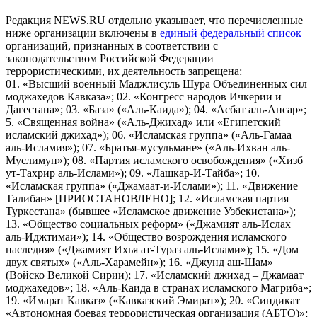
Редакция NEWS.RU отдельно указывает, что перечисленные
ниже организации включены в
единый федеральный список
организаций, признанных в соответствии с
законодательством Российской Федерации
террористическими, их деятельность запрещена:
01. «Высший военный Маджлисуль Шура Объединенных сил
моджахедов Кавказа»; 02. «Конгресс народов Ичкерии и
Дагестана»; 03. «База» («Аль-Каида»); 04. «Асбат аль-Ансар»;
5. «Священная война» («Аль-Джихад» или «Египетский
исламский джихад»); 06. «Исламская группа» («Аль-Гамаа
аль-Исламия»); 07. «Братья-мусульмане» («Аль-Ихван аль-
Муслимун»); 08. «Партия исламского освобождения» («Хизб
ут-Тахрир аль-Ислами»); 09. «Лашкар-И-Тайба»; 10.
«Исламская группа» («Джамаат-и-Ислами»); 11. «Движение
Талибан» [ПРИОСТАНОВЛЕНО]; 12. «Исламская партия
Туркестана» (бывшее «Исламское движение Узбекистана»);
13. «Общество социальных реформ» («Джамият аль-Ислах
аль-Иджтимаи»); 14. «Общество возрождения исламского
наследия» («Джамият Ихья ат-Тураз аль-Ислами»); 15. «Дом
двух святых» («Аль-Харамейн»); 16. «Джунд аш-Шам»
(Войско Великой Сирии); 17. «Исламский джихад – Джамаат
моджахедов»; 18. «Аль-Каида в странах исламского Магриба»;
19. «Имарат Кавказ» («Кавказский Эмират»); 20. «Синдикат
«Автономная боевая террористическая организация (АБТО)»;