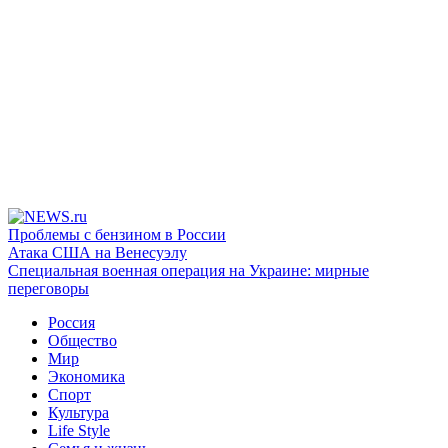
Проблемы с бензином в России
Атака США на Венесуэлу
Специальная военная операция на Украине: мирные
переговоры
Россия
Общество
Мир
Экономика
Спорт
Культура
Life Style