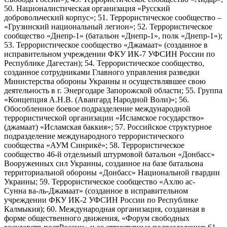
50. Националистическая организация «Русский
добровольческий корпус»; 51. Террористическое сообщество –
«Грузинский национальный легион»; 52. Террористическое
сообщество «Днепр-1» (батальон «Днепр-1», полк «Днепр-1»);
53. Террористическое сообщество «Джамаат» (созданное в
исправительном учреждении ФКУ ИК-7 УФСИН России по
Республике Дагестан); 54. Террористическое сообщество,
созданное сотрудниками Главного управления разведки
Министерства обороны Украины и осуществлявшее свою
деятельность в г. Энергодаре Запорожской области; 55. Группа
«Концепция А.Н.В. (Авангард Народной Воли)»; 56.
Обособленное боевое подразделение международной
террористической организации «Исламское государство»
(джамаат) «Исламская баккия»; 57. Российское структурное
подразделение международного террористического
сообщества «АУМ Синрикё»; 58. Террористическое
сообщество 46-й отдельный штурмовой батальон «Донбасс»
Вооруженных сил Украины, созданное на базе батальона
территориальной обороны «Донбасс» Национальной гвардии
Украины; 59. Террористическое сообщество «Ахлю ас-
Сунна ва-ль-Джамаат» (созданное в исправительном
учреждении ФКУ ИК-2 УФСИН России по Республике
Калмыкия); 60. Международная организация, созданная в
форме общественного движения, «Форум свободных