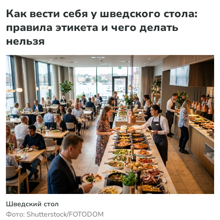
Киев обречён: особые войска зашли в Чернигов
«Мы не вернёмся». Друг Усольцева получил
голосовое послание
По бежавшему из России Надеждину* нанесли
новый удар
Главная
Семья и жизнь
Полезные советы
На каждый день
09 июля 2026 в 19:25
Как вести себя у шведского стола:
правила этикета и чего делать