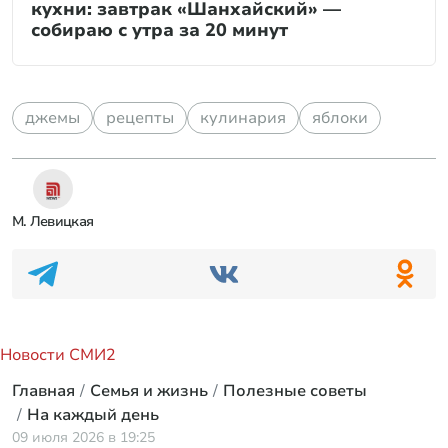
кухни: завтрак «Шанхайский» —
собираю с утра за 20 минут
джемы
рецепты
кулинария
яблоки
М. Левицкая
Новости СМИ2
Суд в США нанес мощный удар по Игорю
Крутому