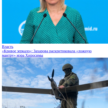
Власть
«Кривое зеркало»: Захарова раскритиковала «ложную
мантру» мэра Хиросимы