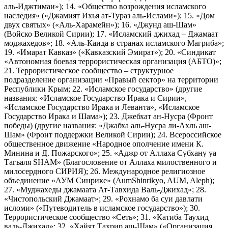
аль-Иджтимаи»); 14. «Общество возрождения исламского
наследия» («Джамият Ихья ат-Тураз аль-Ислами»); 15. «Дом
двух святых» («Аль-Харамейн»); 16. «Джунд аш-Шам»
(Войско Великой Сирии); 17. «Исламский джихад – Джамаат
моджахедов»; 18. «Аль-Каида в странах исламского Магриба»;
19. «Имарат Кавказ» («Кавказский Эмират»); 20. «Синдикат
«Автономная боевая террористическая организация (АБТО)»;
21. Террористическое сообщество – структурное
подразделение организации «Правый сектор» на территории
Республики Крым; 22. «Исламское государство» (другие
названия: «Исламское Государство Ирака и Сирии»,
«Исламское Государство Ирака и Леванта», «Исламское
Государство Ирака и Шама»); 23. Джебхат ан-Нусра (Фронт
победы) (другие названия: «Джабха аль-Нусра ли-Ахль аш-
Шам» (Фронт поддержки Великой Сирии); 24. Всероссийское
общественное движение «Народное ополчение имени К.
Минина и Д. Пожарского»; 25. «Аджр от Аллаха Субхану уа
Тагьаля SHAM» (Благословение от Аллаха милоственного и
милосердного СИРИЯ); 26. Международное религиозное
объединение «АУМ Синрике» (AumShinrikyo, AUM, Aleph);
27. «Муджахеды джамаата Ат-Тавхида Валь-Джихад»; 28.
«Чистопольский Джамаат»; 29. «Рохнамо ба суи давлати
исломи» («Путеводитель в исламское государство»); 30.
Террористическое сообщество «Сеть»; 31. «Катиба Таухид
валь-Джихад»; 32. «Хайят Тахрир аш-Шам» («Организация