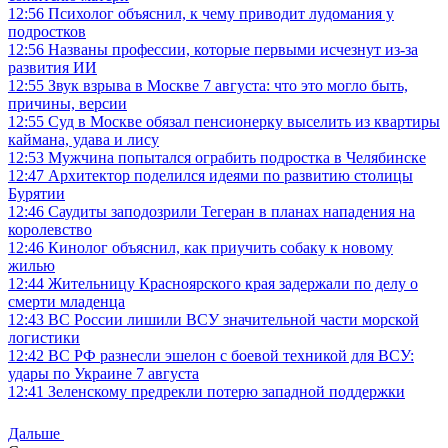
12:56
Психолог объяснил, к чему приводит лудомания у
подростков
12:56
Названы профессии, которые первыми исчезнут из-за
развития ИИ
12:55
Звук взрыва в Москве 7 августа: что это могло быть,
причины, версии
12:55
Суд в Москве обязал пенсионерку выселить из квартиры
каймана, удава и лису
12:53
Мужчина попытался ограбить подростка в Челябинске
12:47
Архитектор поделился идеями по развитию столицы
Бурятии
12:46
Саудиты заподозрили Тегеран в планах нападения на
королевство
12:46
Кинолог объяснил, как приучить собаку к новому
жилью
12:44
Жительницу Красноярского края задержали по делу о
смерти младенца
12:43
ВС России лишили ВСУ значительной части морской
логистики
12:42
ВС РФ разнесли эшелон с боевой техникой для ВСУ:
удары по Украине 7 августа
12:41
Зеленскому предрекли потерю западной поддержки
Дальше