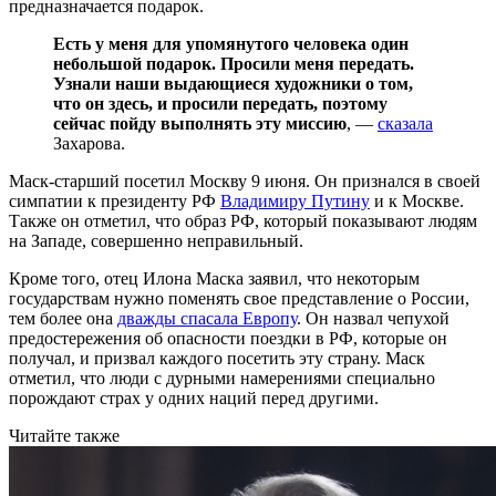
предназначается подарок.
Есть у меня для упомянутого человека один
небольшой подарок. Просили меня передать.
Узнали наши выдающиеся художники о том,
что он здесь, и просили передать, поэтому
сейчас пойду выполнять эту миссию
, —
сказала
Захарова.
Маск-старший посетил Москву 9 июня. Он признался в своей
симпатии к президенту РФ
Владимиру Путину
и к Москве.
Также он отметил, что образ РФ, который показывают людям
на Западе, совершенно неправильный.
Кроме того, отец Илона Маска заявил, что некоторым
государствам нужно поменять свое представление о России,
тем более она
дважды спасала Европу
. Он назвал чепухой
предостережения об опасности поездки в РФ, которые он
получал, и призвал каждого посетить эту страну. Маск
отметил, что люди с дурными намерениями специально
порождают страх у одних наций перед другими.
Читайте также