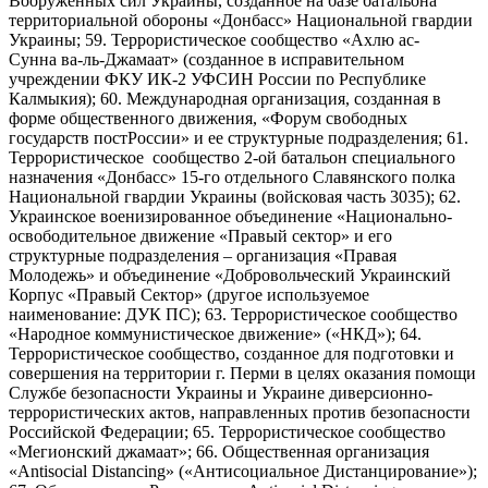
Вооруженных сил Украины, созданное на базе батальона
территориальной обороны «Донбасс» Национальной гвардии
Украины; 59. Террористическое сообщество «Ахлю ас-
Сунна ва-ль-Джамаат» (созданное в исправительном
учреждении ФКУ ИК-2 УФСИН России по Республике
Калмыкия); 60. Международная организация, созданная в
форме общественного движения, «Форум свободных
государств постРоссии» и ее структурные подразделения; 61.
Террористическое сообщество 2-ой батальон специального
назначения «Донбасс» 15-го отдельного Славянского полка
Национальной гвардии Украины (войсковая часть 3035); 62.
Украинское военизированное объединение «Национально-
освободительное движение «Правый сектор» и его
структурные подразделения – организация «Правая
Молодежь» и объединение «Добровольческий Украинский
Корпус «Правый Сектор» (другое используемое
наименование: ДУК ПС); 63. Террористическое сообщество
«Народное коммунистическое движение» («НКД»); 64.
Террористическое сообщество, созданное для подготовки и
совершения на территории г. Перми в целях оказания помощи
Службе безопасности Украины и Украине диверсионно-
террористических актов, направленных против безопасности
Российской Федерации; 65. Террористическое сообщество
«Мегионский джамаат»; 66. Общественная организация
«Antisocial Distancing» («Антисоциальное Дистанцирование»);