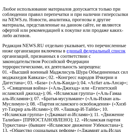
Любое использование материалов допускается только при
соблюдении правил перепечатки и при наличии гиперссылки
на NEWS.ru. Новости, аналитика, прогнозы и другие
материалы, представленные на данном сайте, не являются
офертой или рекомендацией к покупке или продаже каких-
либо активов.
Редакция NEWS.RU отдельно указывает, что перечисленные
ниже организации включены в
единый федеральный список
организаций, признанных в соответствии с
законодательством Российской Федерации
террористическими, их деятельность запрещена:
01. «Высший военный Маджлисуль Шура Объединенных сил
моджахедов Кавказа»; 02. «Конгресс народов Ичкерии и
Дагестана»; 03. «База» («Аль-Каида»); 04. «Асбат аль-Ансар»;
5. «Священная война» («Аль-Джихад» или «Египетский
исламский джихад»); 06. «Исламская группа» («Аль-Гамаа
аль-Исламия»); 07. «Братья-мусульмане» («Аль-Ихван аль-
Муслимун»); 08. «Партия исламского освобождения» («Хизб
ут-Тахрир аль-Ислами»); 09. «Лашкар-И-Тайба»; 10.
«Исламская группа» («Джамаат-и-Ислами»); 11. «Движение
Талибан» [ПРИОСТАНОВЛЕНО]; 12. «Исламская партия
Туркестана» (бывшее «Исламское движение Узбекистана»);
13. «Общество социальных реформ» («Джамият аль-Ислах