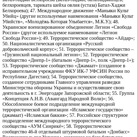
белхороевцев, тариката шейха овлия (устаза) Батал-Хаджи
Белхороева); 47. Международное движение «Маньяки Культ
Убийц» (другие используемые наименования «Маньяки Культ
Убийств», «Молодёжь Которая Улыбается», М.К.У.); 48.
Украинское военизированное объединение Легион «Свобода
России» (другое используемое наименование «Легион
Свобода России»); 49. Террористическое сообщество «Айдар»;
50. Националистическая организация «Русский
добровольческий корпус»; 51. Террористическое сообщество –
«Грузинский национальный легион»; 52. Террористическое
сообщество «Днепр-1» (батальон «Днепр-1», полк «Днепр-1»);
53. Террористическое сообщество «Джамаат» (созданное в
исправительном учреждении ФКУ ИК-7 УФСИН России по
Республике Дагестан); 54. Террористическое сообщество,
созданное сотрудниками Главного управления разведки
Министерства обороны Украины и осуществлявшее свою
деятельность в г. Энергодаре Запорожской области; 55. Группа
«Концепция А.Н.В. (Авангард Народной Воли)»; 56.
Обособленное боевое подразделение международной
террористической организации «Исламское государство»
(джамаат) «Исламская баккия»; 57. Российское структурное
подразделение международного террористического
сообщества «АУМ Синрикё»; 58. Террористическое
сообщество 46-й отдельный штурмовой батальон «Донбасс»