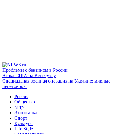
Проблемы с бензином в России
Атака США на Венесуэлу
Специальная военная операция на Украине: мирные
переговоры
Россия
Общество
Мир
Экономика
Спорт
Культура
Life Style