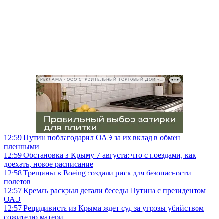
РЕКЛАМА • ООО СТРОИТЕЛЬНЫЙ ТОРГОВЫЙ ДОМ «ПЕТРОВИЧ», ИНН 7802348846
12:59
Путин поблагодарил ОАЭ за их вклад в обмен
пленными
12:59
Обстановка в Крыму 7 августа: что с поездами, как
доехать, новое расписание
12:58
Трещины в Boeing создали риск для безопасности
полетов
12:57
Кремль раскрыл детали беседы Путина с президентом
ОАЭ
12:57
Рецидивиста из Крыма ждет суд за угрозы убийством
сожителю матери