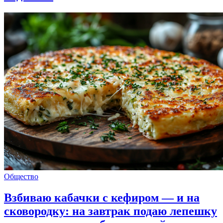
Общество
Взбиваю кабачки с кефиром — и на
сковородку: на завтрак подаю лепешку