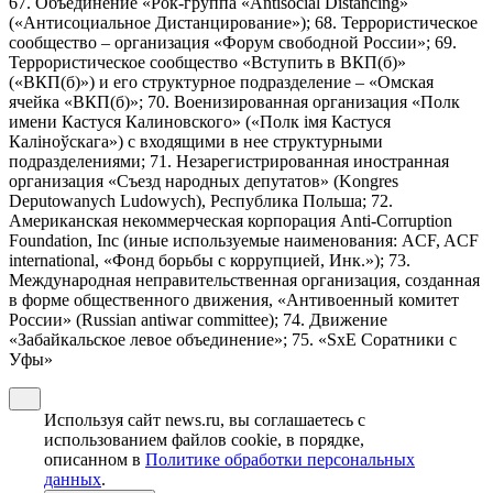
67. Объединение «Рок-группа «Antisocial Distancing»
(«Антисоциальное Дистанцирование»); 68. Террористическое
сообщество – организация «Форум свободной России»; 69.
Террористическое сообщество «Вступить в ВКП(б)»
(«ВКП(б)») и его структурное подразделение – «Омская
ячейка «ВКП(б)»; 70. Военизированная организация «Полк
имени Кастуся Калиновского» («Полк iмя Кастуся
Калiноўскага») с входящими в нее структурными
подразделениями; 71. Незарегистрированная иностранная
организация «Съезд народных депутатов» (Kongres
Deputowanych Ludowych), Республика Польша; 72.
Американская некоммерческая корпорация Anti-Corruption
Foundation, Inc (иные используемые наименования: ACF, ACF
international, «Фонд борьбы с коррупцией, Инк.»); 73.
Международная неправительственная организация, созданная
в форме общественного движения, «Антивоенный комитет
России» (Russian antiwar committee); 74. Движение
«Забайкальское левое объединение»; 75. «SxE Соратники с
Уфы»
Используя сайт news.ru, вы соглашаетесь с
использованием файлов cookie, в порядке,
описанном в
Политике обработки персональных
данных
.