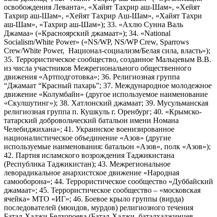
освобождения Леванта», «Хайят Тахрир аш-Шам», «Хейят
Тахрир аш-Шам», «Хейят Тахрир Аш-Шам», «Хайят Тахри
аш-Шам», «Тахрир аш-Шам»); 33. «Ахлю Сунна Валь
Джамаа» («Красноярский джамаат»); 34. «National
Socialism/White Power» («NS/WP, NS/WP Crew, Sparrows
Crew/White Power, Национал-социализм/Белая сила, власть»);
35. Террористическое сообщество, созданное Мальцевым В.В.
из числа участников Межрегионального общественного
движения «Артподготовка»; 36. Религиозная группа
“Джамаат “Красный пахарь”; 37. Международное молодежное
движение «Колумбайн» (другое используемое наименование
«Скулшутинг»); 38. Хатлонский джамаат; 39. Мусульманская
религиозная группа п. Кушкуль г. Оренбург; 40. «Крымско-
татарский добровольческий батальон имени Номана
Челебиджихана»; 41. Украинское военизированное
националистическое объединение «Азов» (другие
используемые наименования: батальон «Азов», полк «Азов»);
42. Партия исламского возрождения Таджикистана
(Республика Таджикистан); 43. Межрегиональное
леворадикальное анархистское движение «Народная
самооборона»; 44. Террористическое сообщество «Дуббайский
джамаат»; 45. Террористическое сообщество – «московская
ячейка» МТО «ИГ»; 46. Боевое крыло группы (вирда)
последователей (мюидов, мурдов) религиозного течения
Батал-Хаджи Белхороева (Батал-Хаджи, баталхаджинцев,