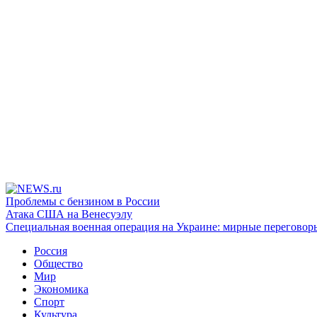
Проблемы с бензином в России
Атака США на Венесуэлу
Специальная военная операция на Украине: мирные переговор
Россия
Общество
Мир
Экономика
Спорт
Культура