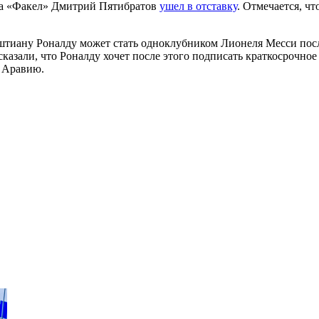
уба «Факел» Дмитрий Пятибратов
ушел в отставку
. Отмечается, ч
штиану Роналду может стать одноклубником Лионеля Месси по
казали, что Роналду хочет после этого подписать краткосрочно
ю Аравию.