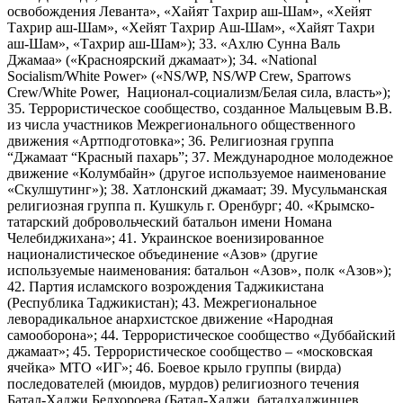
освобождения Леванта», «Хайят Тахрир аш-Шам», «Хейят
Тахрир аш-Шам», «Хейят Тахрир Аш-Шам», «Хайят Тахри
аш-Шам», «Тахрир аш-Шам»); 33. «Ахлю Сунна Валь
Джамаа» («Красноярский джамаат»); 34. «National
Socialism/White Power» («NS/WP, NS/WP Crew, Sparrows
Crew/White Power, Национал-социализм/Белая сила, власть»);
35. Террористическое сообщество, созданное Мальцевым В.В.
из числа участников Межрегионального общественного
движения «Артподготовка»; 36. Религиозная группа
“Джамаат “Красный пахарь”; 37. Международное молодежное
движение «Колумбайн» (другое используемое наименование
«Скулшутинг»); 38. Хатлонский джамаат; 39. Мусульманская
религиозная группа п. Кушкуль г. Оренбург; 40. «Крымско-
татарский добровольческий батальон имени Номана
Челебиджихана»; 41. Украинское военизированное
националистическое объединение «Азов» (другие
используемые наименования: батальон «Азов», полк «Азов»);
42. Партия исламского возрождения Таджикистана
(Республика Таджикистан); 43. Межрегиональное
леворадикальное анархистское движение «Народная
самооборона»; 44. Террористическое сообщество «Дуббайский
джамаат»; 45. Террористическое сообщество – «московская
ячейка» МТО «ИГ»; 46. Боевое крыло группы (вирда)
последователей (мюидов, мурдов) религиозного течения
Батал-Хаджи Белхороева (Батал-Хаджи, баталхаджинцев,