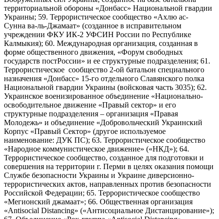
территориальной обороны «Донбасс» Национальной гвардии
Украины; 59. Террористическое сообщество «Ахлю ас-
Сунна ва-ль-Джамаат» (созданное в исправительном
учреждении ФКУ ИК-2 УФСИН России по Республике
Калмыкия); 60. Международная организация, созданная в
форме общественного движения, «Форум свободных
государств постРоссии» и ее структурные подразделения; 61.
Террористическое сообщество 2-ой батальон специального
назначения «Донбасс» 15-го отдельного Славянского полка
Национальной гвардии Украины (войсковая часть 3035); 62.
Украинское военизированное объединение «Национально-
освободительное движение «Правый сектор» и его
структурные подразделения – организация «Правая
Молодежь» и объединение «Добровольческий Украинский
Корпус «Правый Сектор» (другое используемое
наименование: ДУК ПС); 63. Террористическое сообщество
«Народное коммунистическое движение» («НКД»); 64.
Террористическое сообщество, созданное для подготовки и
совершения на территории г. Перми в целях оказания помощи
Службе безопасности Украины и Украине диверсионно-
террористических актов, направленных против безопасности
Российской Федерации; 65. Террористическое сообщество
«Мегионский джамаат»; 66. Общественная организация
«Antisocial Distancing» («Антисоциальное Дистанцирование»);