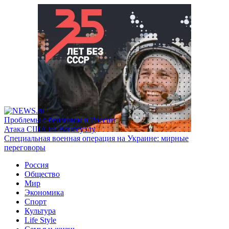
Проблемы с бензином в России
Атака США на Венесуэлу
Специальная военная операция на Украине: мирные
переговоры
Россия
Общество
Мир
Экономика
Спорт
Культура
Life Style