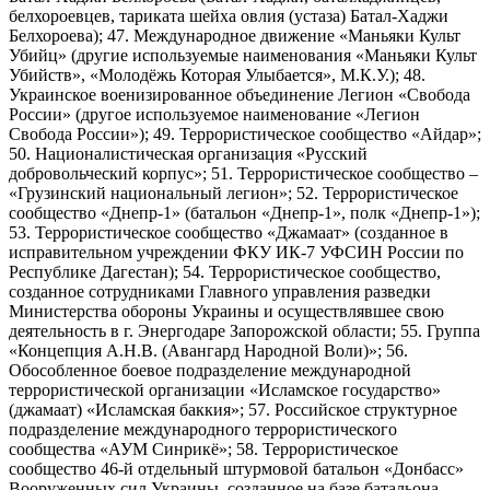
белхороевцев, тариката шейха овлия (устаза) Батал-Хаджи
Белхороева); 47. Международное движение «Маньяки Культ
Убийц» (другие используемые наименования «Маньяки Культ
Убийств», «Молодёжь Которая Улыбается», М.К.У.); 48.
Украинское военизированное объединение Легион «Свобода
России» (другое используемое наименование «Легион
Свобода России»); 49. Террористическое сообщество «Айдар»;
50. Националистическая организация «Русский
добровольческий корпус»; 51. Террористическое сообщество –
«Грузинский национальный легион»; 52. Террористическое
сообщество «Днепр-1» (батальон «Днепр-1», полк «Днепр-1»);
53. Террористическое сообщество «Джамаат» (созданное в
исправительном учреждении ФКУ ИК-7 УФСИН России по
Республике Дагестан); 54. Террористическое сообщество,
созданное сотрудниками Главного управления разведки
Министерства обороны Украины и осуществлявшее свою
деятельность в г. Энергодаре Запорожской области; 55. Группа
«Концепция А.Н.В. (Авангард Народной Воли)»; 56.
Обособленное боевое подразделение международной
террористической организации «Исламское государство»
(джамаат) «Исламская баккия»; 57. Российское структурное
подразделение международного террористического
сообщества «АУМ Синрикё»; 58. Террористическое
сообщество 46-й отдельный штурмовой батальон «Донбасс»
Вооруженных сил Украины, созданное на базе батальона