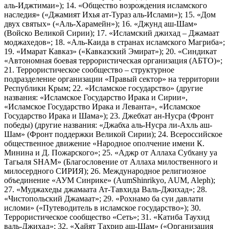
аль-Иджтимаи»); 14. «Общество возрождения исламского
наследия» («Джамият Ихья ат-Тураз аль-Ислами»); 15. «Дом
двух святых» («Аль-Харамейн»); 16. «Джунд аш-Шам»
(Войско Великой Сирии); 17. «Исламский джихад – Джамаат
моджахедов»; 18. «Аль-Каида в странах исламского Магриба»;
19. «Имарат Кавказ» («Кавказский Эмират»); 20. «Синдикат
«Автономная боевая террористическая организация (АБТО)»;
21. Террористическое сообщество – структурное
подразделение организации «Правый сектор» на территории
Республики Крым; 22. «Исламское государство» (другие
названия: «Исламское Государство Ирака и Сирии»,
«Исламское Государство Ирака и Леванта», «Исламское
Государство Ирака и Шама»); 23. Джебхат ан-Нусра (Фронт
победы) (другие названия: «Джабха аль-Нусра ли-Ахль аш-
Шам» (Фронт поддержки Великой Сирии); 24. Всероссийское
общественное движение «Народное ополчение имени К.
Минина и Д. Пожарского»; 25. «Аджр от Аллаха Субхану уа
Тагьаля SHAM» (Благословение от Аллаха милоственного и
милосердного СИРИЯ); 26. Международное религиозное
объединение «АУМ Синрике» (AumShinrikyo, AUM, Aleph);
27. «Муджахеды джамаата Ат-Тавхида Валь-Джихад»; 28.
«Чистопольский Джамаат»; 29. «Рохнамо ба суи давлати
исломи» («Путеводитель в исламское государство»); 30.
Террористическое сообщество «Сеть»; 31. «Катиба Таухид
валь-Джихад»; 32. «Хайят Тахрир аш-Шам» («Организация