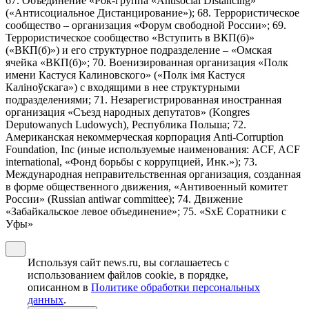
67. Объединение «Рок-группа «Antisocial Distancing»
(«Антисоциальное Дистанцирование»); 68. Террористическое
сообщество – организация «Форум свободной России»; 69.
Террористическое сообщество «Вступить в ВКП(б)»
(«ВКП(б)») и его структурное подразделение – «Омская
ячейка «ВКП(б)»; 70. Военизированная организация «Полк
имени Кастуся Калиновского» («Полк iмя Кастуся
Калiноўскага») с входящими в нее структурными
подразделениями; 71. Незарегистрированная иностранная
организация «Съезд народных депутатов» (Kongres
Deputowanych Ludowych), Республика Польша; 72.
Американская некоммерческая корпорация Anti-Corruption
Foundation, Inc (иные используемые наименования: ACF, ACF
international, «Фонд борьбы с коррупцией, Инк.»); 73.
Международная неправительственная организация, созданная
в форме общественного движения, «Антивоенный комитет
России» (Russian antiwar committee); 74. Движение
«Забайкальское левое объединение»; 75. «SxE Соратники с
Уфы»
Используя сайт news.ru, вы соглашаетесь с
использованием файлов cookie, в порядке,
описанном в
Политике обработки персональных
данных
.