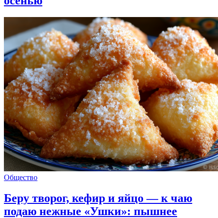
осенью
Общество
Беру творог, кефир и яйцо — к чаю
подаю нежные «Ушки»: пышнее