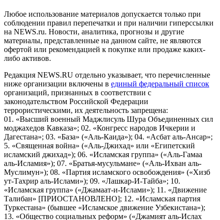
Любое использование материалов допускается только при
соблюдении правил перепечатки и при наличии гиперссылки
на NEWS.ru. Новости, аналитика, прогнозы и другие
материалы, представленные на данном сайте, не являются
офертой или рекомендацией к покупке или продаже каких-
либо активов.
Редакция NEWS.RU отдельно указывает, что перечисленные
ниже организации включены в
единый федеральный список
организаций, признанных в соответствии с
законодательством Российской Федерации
террористическими, их деятельность запрещена:
01. «Высший военный Маджлисуль Шура Объединенных сил
моджахедов Кавказа»; 02. «Конгресс народов Ичкерии и
Дагестана»; 03. «База» («Аль-Каида»); 04. «Асбат аль-Ансар»;
5. «Священная война» («Аль-Джихад» или «Египетский
исламский джихад»); 06. «Исламская группа» («Аль-Гамаа
аль-Исламия»); 07. «Братья-мусульмане» («Аль-Ихван аль-
Муслимун»); 08. «Партия исламского освобождения» («Хизб
ут-Тахрир аль-Ислами»); 09. «Лашкар-И-Тайба»; 10.
«Исламская группа» («Джамаат-и-Ислами»); 11. «Движение
Талибан» [ПРИОСТАНОВЛЕНО]; 12. «Исламская партия
Туркестана» (бывшее «Исламское движение Узбекистана»);
13. «Общество социальных реформ» («Джамият аль-Ислах