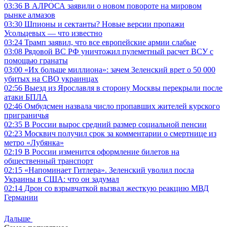
03:36
В АЛРОСА заявили о новом повороте на мировом
рынке алмазов
03:30
Шпионы и сектанты? Новые версии пропажи
Усольцевых — что известно
03:24
Трамп заявил, что все европейские армии слабые
03:08
Рядовой ВС РФ уничтожил пулеметный расчет ВСУ с
помощью гранаты
03:00
«Их больше миллиона»: зачем Зеленский врет о 50 000
убитых на СВО украинцах
02:56
Выезд из Ярославля в сторону Москвы перекрыли после
атаки БПЛА
02:46
Омбудсмен назвала число пропавших жителей курского
приграничья
02:35
В России вырос средний размер социальной пенсии
02:23
Москвич получил срок за комментарии о смертнице из
метро «Лубянка»
02:19
В России изменится оформление билетов на
общественный транспорт
02:15
«Напоминает Гитлера». Зеленский уволил посла
Украины в США: что он задумал
02:14
Дрон со взрывчаткой вызвал жесткую реакцию МВД
Германии
Дальше