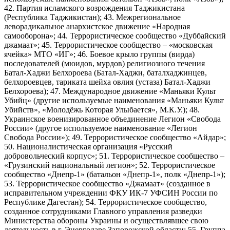
42. Партия исламского возрождения Таджикистана
(Республика Таджикистан); 43. Межрегиональное
леворадикальное анархистское движение «Народная
самооборона»; 44. Террористическое сообщество «Дуббайский
джамаат»; 45. Террористическое сообщество – «московская
ячейка» МТО «ИГ»; 46. Боевое крыло группы (вирда)
последователей (мюидов, мурдов) религиозного течения
Батал-Хаджи Белхороева (Батал-Хаджи, баталхаджинцев,
белхороевцев, тариката шейха овлия (устаза) Батал-Хаджи
Белхороева); 47. Международное движение «Маньяки Культ
Убийц» (другие используемые наименования «Маньяки Культ
Убийств», «Молодёжь Которая Улыбается», М.К.У.); 48.
Украинское военизированное объединение Легион «Свобода
России» (другое используемое наименование «Легион
Свобода России»); 49. Террористическое сообщество «Айдар»;
50. Националистическая организация «Русский
добровольческий корпус»; 51. Террористическое сообщество –
«Грузинский национальный легион»; 52. Террористическое
сообщество «Днепр-1» (батальон «Днепр-1», полк «Днепр-1»);
53. Террористическое сообщество «Джамаат» (созданное в
исправительном учреждении ФКУ ИК-7 УФСИН России по
Республике Дагестан); 54. Террористическое сообщество,
созданное сотрудниками Главного управления разведки
Министерства обороны Украины и осуществлявшее свою
деятельность в г. Энергодаре Запорожской области; 55. Группа