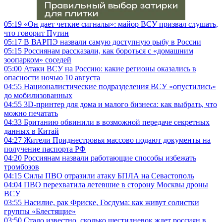
05:19
«Он дает четкие сигналы»: майор ВСУ призвал слушать,
что говорит Путин
05:17
В ВАРПЭ назвали самую доступную рыбу в России
05:15
Россиянам рассказали, как бороться с «домашним
зоопарком» соседей
05:00
Атаки ВСУ на Россию: какие регионы оказались в
опасности ночью 10 августа
04:55
Националистические подразделения ВСУ «опустились»
до мобилизованных
04:55
3D-принтер для дома и малого бизнеса: как выбрать, что
можно печатать
04:33
Британию обвинили в возможной передаче секретных
данных в Китай
04:27
Жители Приднестровья массово подают документы на
получение паспорта РФ
04:20
Россиянам назвали работающие способы избежать
тромбозов
04:15
Силы ПВО отразили атаку БПЛА на Севастополь
04:04
ПВО перехватила летевшие в сторону Москвы дроны
ВСУ
03:55
Насилие, рак Фриске, Госдума: как живут солистки
группы «Блестящие»
03:50
Стало известно, сколько шестидневок ждет россиян в