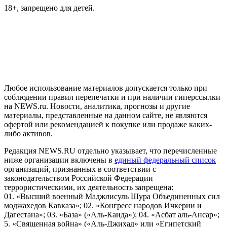
18+, запрещено для детей.
На информационном ресурсе NEWS.RU применяются
рекомендательные технологии (информационные технологии
предоставления информации на основе сбора, систематизации
и анализа сведений, относящихся к предпочтениям
пользователей сети "Интернет", находящихся на территории
Российской Федерации)
Любое использование материалов допускается только при
соблюдении правил перепечатки и при наличии гиперссылки
на NEWS.ru. Новости, аналитика, прогнозы и другие
материалы, представленные на данном сайте, не являются
офертой или рекомендацией к покупке или продаже каких-
либо активов.
Редакция NEWS.RU отдельно указывает, что перечисленные
ниже организации включены в
единый федеральный список
организаций, признанных в соответствии с
законодательством Российской Федерации
террористическими, их деятельность запрещена:
01. «Высший военный Маджлисуль Шура Объединенных сил
моджахедов Кавказа»; 02. «Конгресс народов Ичкерии и
Дагестана»; 03. «База» («Аль-Каида»); 04. «Асбат аль-Ансар»;
5. «Священная война» («Аль-Джихад» или «Египетский