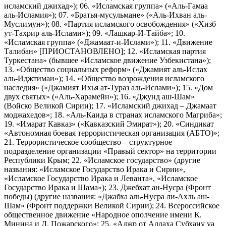
исламский джихад»); 06. «Исламская группа» («Аль-Гамаа
аль-Исламия»); 07. «Братья-мусульмане» («Аль-Ихван аль-
Муслимун»); 08. «Партия исламского освобождения» («Хизб
ут-Тахрир аль-Ислами»); 09. «Лашкар-И-Тайба»; 10.
«Исламская группа» («Джамаат-и-Ислами»); 11. «Движение
Талибан» [ПРИОСТАНОВЛЕНО]; 12. «Исламская партия
Туркестана» (бывшее «Исламское движение Узбекистана»);
13. «Общество социальных реформ» («Джамият аль-Ислах
аль-Иджтимаи»); 14. «Общество возрождения исламского
наследия» («Джамият Ихья ат-Тураз аль-Ислами»); 15. «Дом
двух святых» («Аль-Харамейн»); 16. «Джунд аш-Шам»
(Войско Великой Сирии); 17. «Исламский джихад – Джамаат
моджахедов»; 18. «Аль-Каида в странах исламского Магриба»;
19. «Имарат Кавказ» («Кавказский Эмират»); 20. «Синдикат
«Автономная боевая террористическая организация (АБТО)»;
21. Террористическое сообщество – структурное
подразделение организации «Правый сектор» на территории
Республики Крым; 22. «Исламское государство» (другие
названия: «Исламское Государство Ирака и Сирии»,
«Исламское Государство Ирака и Леванта», «Исламское
Государство Ирака и Шама»); 23. Джебхат ан-Нусра (Фронт
победы) (другие названия: «Джабха аль-Нусра ли-Ахль аш-
Шам» (Фронт поддержки Великой Сирии); 24. Всероссийское
общественное движение «Народное ополчение имени К.
Минина и Д. Пожарского»; 25. «Аджр от Аллаха Субхану уа