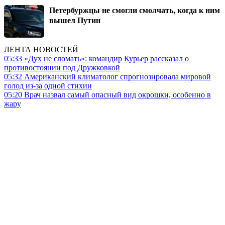
Петербуржцы не смогли смолчать, когда к ним
вышел Путин
ЛЕНТА НОВОСТЕЙ
05:33
«Дух не сломать»: командир Курьер рассказал о
противостоянии под Дружковкой
05:32
Американский климатолог спрогнозировала мировой
голод из-за одной стихии
05:20
Врач назвал самый опасный вид окрошки, особенно в
жару