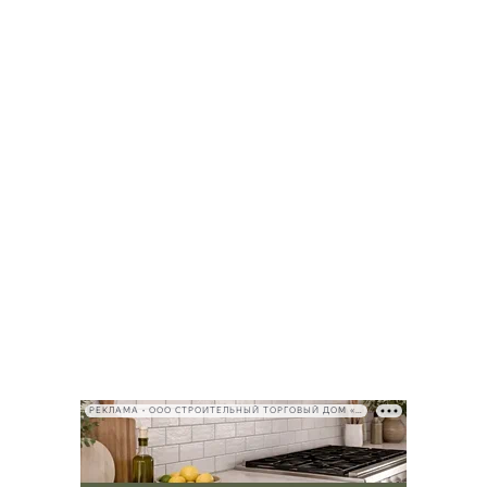
РЕКЛАМА • ООО СТРОИТЕЛЬНЫЙ ТОРГОВЫЙ ДОМ «ПЕТРОВИЧ», ИНН 7802348846