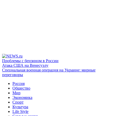
Проблемы с бензином в России
Атака США на Венесуэлу
Специальная военная операция на Украине: мирные
переговоры
Россия
Общество
Мир
Экономика
Спорт
Культура
Life Style