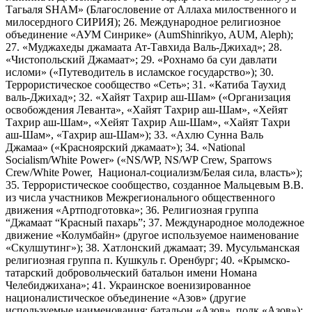
Тагьаля SHAM» (Благословение от Аллаха милоственного и
милосердного СИРИЯ); 26. Международное религиозное
объединение «АУМ Синрике» (AumShinrikyo, AUM, Aleph);
27. «Муджахеды джамаата Ат-Тавхида Валь-Джихад»; 28.
«Чистопольский Джамаат»; 29. «Рохнамо ба суи давлати
исломи» («Путеводитель в исламское государство»); 30.
Террористическое сообщество «Сеть»; 31. «Катиба Таухид
валь-Джихад»; 32. «Хайят Тахрир аш-Шам» («Организация
освобождения Леванта», «Хайят Тахрир аш-Шам», «Хейят
Тахрир аш-Шам», «Хейят Тахрир Аш-Шам», «Хайят Тахри
аш-Шам», «Тахрир аш-Шам»); 33. «Ахлю Сунна Валь
Джамаа» («Красноярский джамаат»); 34. «National
Socialism/White Power» («NS/WP, NS/WP Crew, Sparrows
Crew/White Power, Национал-социализм/Белая сила, власть»);
35. Террористическое сообщество, созданное Мальцевым В.В.
из числа участников Межрегионального общественного
движения «Артподготовка»; 36. Религиозная группа
“Джамаат “Красный пахарь”; 37. Международное молодежное
движение «Колумбайн» (другое используемое наименование
«Скулшутинг»); 38. Хатлонский джамаат; 39. Мусульманская
религиозная группа п. Кушкуль г. Оренбург; 40. «Крымско-
татарский добровольческий батальон имени Номана
Челебиджихана»; 41. Украинское военизированное
националистическое объединение «Азов» (другие
используемые наименования: батальон «Азов», полк «Азов»);