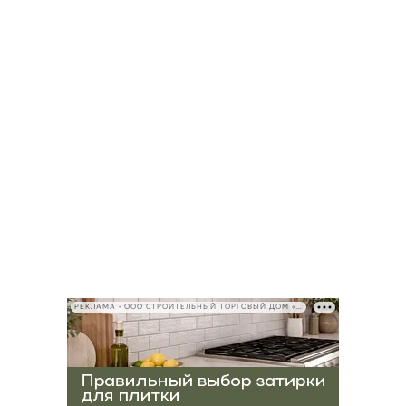
РЕКЛАМА • ООО СТРОИТЕЛЬНЫЙ ТОРГОВЫЙ ДОМ «ПЕТРОВИЧ», ИНН 7802348846