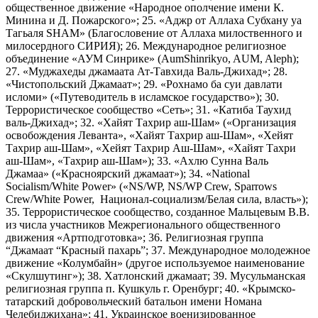
общественное движение «Народное ополчение имени К.
Минина и Д. Пожарского»; 25. «Аджр от Аллаха Субхану уа
Тагьаля SHAM» (Благословение от Аллаха милоственного и
милосердного СИРИЯ); 26. Международное религиозное
объединение «АУМ Синрике» (AumShinrikyo, AUM, Aleph);
27. «Муджахеды джамаата Ат-Тавхида Валь-Джихад»; 28.
«Чистопольский Джамаат»; 29. «Рохнамо ба суи давлати
исломи» («Путеводитель в исламское государство»); 30.
Террористическое сообщество «Сеть»; 31. «Катиба Таухид
валь-Джихад»; 32. «Хайят Тахрир аш-Шам» («Организация
освобождения Леванта», «Хайят Тахрир аш-Шам», «Хейят
Тахрир аш-Шам», «Хейят Тахрир Аш-Шам», «Хайят Тахри
аш-Шам», «Тахрир аш-Шам»); 33. «Ахлю Сунна Валь
Джамаа» («Красноярский джамаат»); 34. «National
Socialism/White Power» («NS/WP, NS/WP Crew, Sparrows
Crew/White Power, Национал-социализм/Белая сила, власть»);
35. Террористическое сообщество, созданное Мальцевым В.В.
из числа участников Межрегионального общественного
движения «Артподготовка»; 36. Религиозная группа
“Джамаат “Красный пахарь”; 37. Международное молодежное
движение «Колумбайн» (другое используемое наименование
«Скулшутинг»); 38. Хатлонский джамаат; 39. Мусульманская
религиозная группа п. Кушкуль г. Оренбург; 40. «Крымско-
татарский добровольческий батальон имени Номана
Челебиджихана»; 41. Украинское военизированное