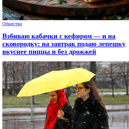
Общество
Взбиваю кабачки с кефиром — и на
сковородку: на завтрак подаю лепешку
вкуснее пиццы и без дрожжей