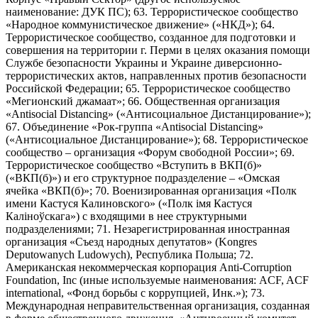
наименование: ДУК ПС); 63. Террористическое сообщество
«Народное коммунистическое движение» («НКД»); 64.
Террористическое сообщество, созданное для подготовки и
совершения на территории г. Перми в целях оказания помощи
Службе безопасности Украины и Украине диверсионно-
террористических актов, направленных против безопасности
Российской Федерации; 65. Террористическое сообщество
«Мегионский джамаат»; 66. Общественная организация
«Antisocial Distancing» («Антисоциальное Дистанцирование»);
67. Объединение «Рок-группа «Antisocial Distancing»
(«Антисоциальное Дистанцирование»); 68. Террористическое
сообщество – организация «Форум свободной России»; 69.
Террористическое сообщество «Вступить в ВКП(б)»
(«ВКП(б)») и его структурное подразделение – «Омская
ячейка «ВКП(б)»; 70. Военизированная организация «Полк
имени Кастуся Калиновского» («Полк iмя Кастуся
Калiноўскага») с входящими в нее структурными
подразделениями; 71. Незарегистрированная иностранная
организация «Съезд народных депутатов» (Kongres
Deputowanych Ludowych), Республика Польша; 72.
Американская некоммерческая корпорация Anti-Corruption
Foundation, Inc (иные используемые наименования: ACF, ACF
international, «Фонд борьбы с коррупцией, Инк.»); 73.
Международная неправительственная организация, созданная