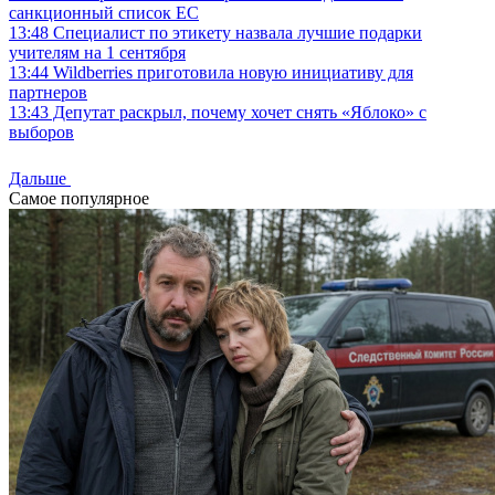
санкционный список ЕС
13:48
Специалист по этикету назвала лучшие подарки
учителям на 1 сентября
13:44
Wildberries приготовила новую инициативу для
партнеров
13:43
Депутат раскрыл, почему хочет снять «Яблоко» с
выборов
Дальше
Самое популярное