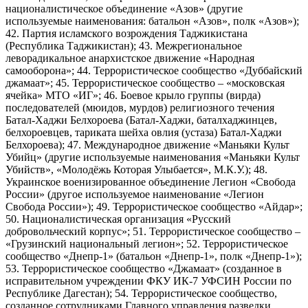
националистическое объединение «Азов» (другие
используемые наименования: батальон «Азов», полк «Азов»);
42. Партия исламского возрождения Таджикистана
(Республика Таджикистан); 43. Межрегиональное
леворадикальное анархистское движение «Народная
самооборона»; 44. Террористическое сообщество «Дуббайский
джамаат»; 45. Террористическое сообщество – «московская
ячейка» МТО «ИГ»; 46. Боевое крыло группы (вирда)
последователей (мюидов, мурдов) религиозного течения
Батал-Хаджи Белхороева (Батал-Хаджи, баталхаджинцев,
белхороевцев, тариката шейха овлия (устаза) Батал-Хаджи
Белхороева); 47. Международное движение «Маньяки Культ
Убийц» (другие используемые наименования «Маньяки Культ
Убийств», «Молодёжь Которая Улыбается», М.К.У.); 48.
Украинское военизированное объединение Легион «Свобода
России» (другое используемое наименование «Легион
Свобода России»); 49. Террористическое сообщество «Айдар»;
50. Националистическая организация «Русский
добровольческий корпус»; 51. Террористическое сообщество –
«Грузинский национальный легион»; 52. Террористическое
сообщество «Днепр-1» (батальон «Днепр-1», полк «Днепр-1»);
53. Террористическое сообщество «Джамаат» (созданное в
исправительном учреждении ФКУ ИК-7 УФСИН России по
Республике Дагестан); 54. Террористическое сообщество,
созданное сотрудниками Главного управления разведки