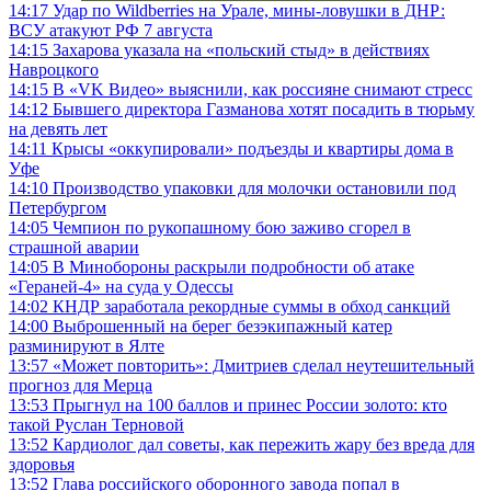
14:17
Удар по Wildberries на Урале, мины-ловушки в ДНР:
ВСУ атакуют РФ 7 августа
14:15
Захарова указала на «польский стыд» в действиях
Навроцкого
14:15
В «VK Видео» выяснили, как россияне снимают стресс
14:12
Бывшего директора Газманова хотят посадить в тюрьму
на девять лет
14:11
Крысы «оккупировали» подъезды и квартиры дома в
Уфе
14:10
Производство упаковки для молочки остановили под
Петербургом
14:05
Чемпион по рукопашному бою заживо сгорел в
страшной аварии
14:05
В Минобороны раскрыли подробности об атаке
«Гераней-4» на суда у Одессы
14:02
КНДР заработала рекордные суммы в обход санкций
14:00
Выброшенный на берег безэкипажный катер
разминируют в Ялте
13:57
«Может повторить»: Дмитриев сделал неутешительный
прогноз для Мерца
13:53
Прыгнул на 100 баллов и принес России золото: кто
такой Руслан Терновой
13:52
Кардиолог дал советы, как пережить жару без вреда для
здоровья
13:52
Глава российского оборонного завода попал в