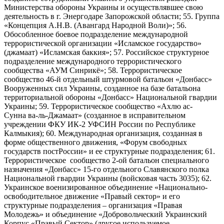
Министерства обороны Украины и осуществлявшее свою
деятельность в г. Энергодаре Запорожской области; 55. Группа
«Концепция А.Н.В. (Авангард Народной Воли)»; 56.
Обособленное боевое подразделение международной
террористической организации «Исламское государство»
(джамаат) «Исламская баккия»; 57. Российское структурное
подразделение международного террористического
сообщества «АУМ Синрикё»; 58. Террористическое
сообщество 46-й отдельный штурмовой батальон «Донбасс»
Вооруженных сил Украины, созданное на базе батальона
территориальной обороны «Донбасс» Национальной гвардии
Украины; 59. Террористическое сообщество «Ахлю ас-
Сунна ва-ль-Джамаат» (созданное в исправительном
учреждении ФКУ ИК-2 УФСИН России по Республике
Калмыкия); 60. Международная организация, созданная в
форме общественного движения, «Форум свободных
государств постРоссии» и ее структурные подразделения; 61.
Террористическое сообщество 2-ой батальон специального
назначения «Донбасс» 15-го отдельного Славянского полка
Национальной гвардии Украины (войсковая часть 3035); 62.
Украинское военизированное объединение «Национально-
освободительное движение «Правый сектор» и его
структурные подразделения – организация «Правая
Молодежь» и объединение «Добровольческий Украинский
Корпус «Правый Сектор» (другое используемое