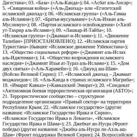
Дагестана»; 03. «База» («Аль-Каида»); 04. «Асбат аль-Ансар»;
5. «Священная война» («Аль-Джихад» или «Египетский
исламский джихад»); 06. «Исламская группа» («Аль-Гамаа
аль-Исламия»); 07. «Братья-мусульмане» («Аль-Ихван аль-
Муслимун»); 08. «Партия исламского освобождения» («Хизб
ут-Тахрир аль-Ислами»); 09. «Лашкар-И-Тайба»; 10.
«Исламская группа» («Джамаат-и-Ислами»); 11. «Движение
Талибан» [ПРИОСТАНОВЛЕНО]; 12. «Исламская партия
Туркестана» (бывшее «Исламское движение Узбекистана»);
13. «Общество социальных реформ» («Джамият аль-Ислах
аль-Иджтимаи»); 14. «Общество возрождения исламского
наследия» («Джамият Ихья ат-Тураз аль-Ислами»); 15. «Дом
двух святых» («Аль-Харамейн»); 16. «Джунд аш-Шам»
(Войско Великой Сирии); 17. «Исламский джихад – Джамаат
моджахедов»; 18. «Аль-Каида в странах исламского Магриба»;
19. «Имарат Кавказ» («Кавказский Эмират»); 20. «Синдикат
«Автономная боевая террористическая организация (АБТО)»;
21. Террористическое сообщество – структурное
подразделение организации «Правый сектор» на территории
Республики Крым; 22. «Исламское государство» (другие
названия: «Исламское Государство Ирака и Сирии»,
«Исламское Государство Ирака и Леванта», «Исламское
Государство Ирака и Шама»); 23. Джебхат ан-Нусра (Фронт
победы) (другие названия: «Джабха аль-Нусра ли-Ахль аш-
Шам» (Фронт поддержки Великой Сирии); 24. Всероссийское