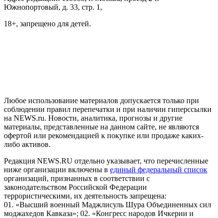
Южнопортовый, д. 33, стр. 1,
18+, запрещено для детей.
На информационном ресурсе NEWS.RU применяются
рекомендательные технологии (информационные технологии
предоставления информации на основе сбора, систематизации
и анализа сведений, относящихся к предпочтениям
пользователей сети "Интернет", находящихся на территории
Российской Федерации)
Любое использование материалов допускается только при
соблюдении правил перепечатки и при наличии гиперссылки
на NEWS.ru. Новости, аналитика, прогнозы и другие
материалы, представленные на данном сайте, не являются
офертой или рекомендацией к покупке или продаже каких-
либо активов.
Редакция NEWS.RU отдельно указывает, что перечисленные
ниже организации включены в
единый федеральный список
организаций, признанных в соответствии с
законодательством Российской Федерации
террористическими, их деятельность запрещена:
01. «Высший военный Маджлисуль Шура Объединенных сил
моджахедов Кавказа»; 02. «Конгресс народов Ичкерии и