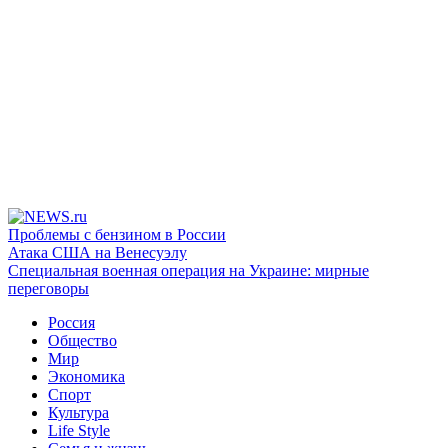
Проблемы с бензином в России
Атака США на Венесуэлу
Специальная военная операция на Украине: мирные
переговоры
Россия
Общество
Мир
Экономика
Спорт
Культура
Life Style