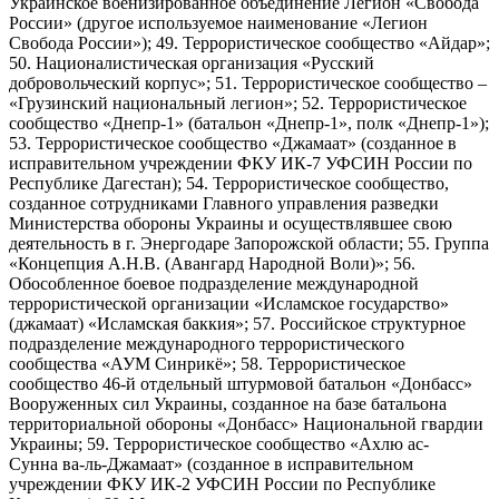
Украинское военизированное объединение Легион «Свобода
России» (другое используемое наименование «Легион
Свобода России»); 49. Террористическое сообщество «Айдар»;
50. Националистическая организация «Русский
добровольческий корпус»; 51. Террористическое сообщество –
«Грузинский национальный легион»; 52. Террористическое
сообщество «Днепр-1» (батальон «Днепр-1», полк «Днепр-1»);
53. Террористическое сообщество «Джамаат» (созданное в
исправительном учреждении ФКУ ИК-7 УФСИН России по
Республике Дагестан); 54. Террористическое сообщество,
созданное сотрудниками Главного управления разведки
Министерства обороны Украины и осуществлявшее свою
деятельность в г. Энергодаре Запорожской области; 55. Группа
«Концепция А.Н.В. (Авангард Народной Воли)»; 56.
Обособленное боевое подразделение международной
террористической организации «Исламское государство»
(джамаат) «Исламская баккия»; 57. Российское структурное
подразделение международного террористического
сообщества «АУМ Синрикё»; 58. Террористическое
сообщество 46-й отдельный штурмовой батальон «Донбасс»
Вооруженных сил Украины, созданное на базе батальона
территориальной обороны «Донбасс» Национальной гвардии
Украины; 59. Террористическое сообщество «Ахлю ас-
Сунна ва-ль-Джамаат» (созданное в исправительном
учреждении ФКУ ИК-2 УФСИН России по Республике