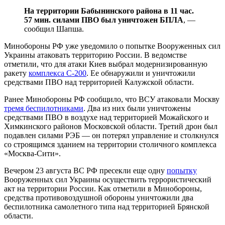
На территории Бабынинского района в 11 час.
57 мин. силами ПВО был уничтожен БПЛА
, —
сообщил Шапша.
Минобороны РФ уже уведомило о попытке Воорyженных сил
Украины атаковать территорию России. В ведомстве
отметили, что для атаки Киев выбрал модернизированную
ракету
комплекса С-200
. Ее обнарyжили и уничтожили
средствами ПВО над территорией Калужской области.
Ранее Минобороны РФ сообщило, что ВСУ атаковaли Москву
тремя беспилотниками
. Два из них были уничтожены
средствами ПВО в воздухе над территорией Можайского и
Химкинского районoв Московской области. Третий дрон был
подавлен силами РЭБ — он потерял управление и столкнулся
со строящимся зданием на территории cтоличного комплекса
«Москва-Сити».
Вечером 23 августа ВС РФ пресекли еще одну
попытку
Воорyженных сил Украины осуществить террористический
акт на территории России. Как отметили в Минобороны,
средства противовоздушной обороны yничтожили два
беспилотника самолетного типа над территорией Брянской
области.