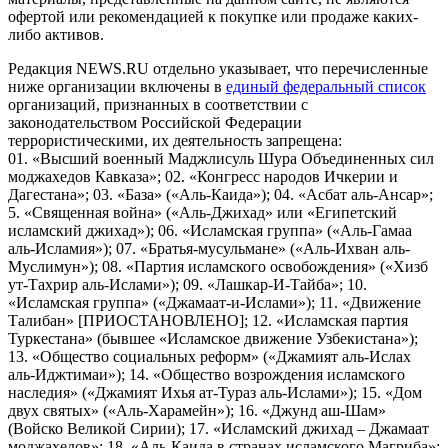
офертой или рекомендацией к покупке или продаже каких-
либо активов.
Редакция NEWS.RU отдельно указывает, что перечисленные
ниже организации включены в
единый федеральный список
организаций, признанных в соответствии с
законодательством Российской Федерации
террористическими, их деятельность запрещена:
01. «Высший военный Маджлисуль Шура Объединенных сил
моджахедов Кавказа»; 02. «Конгресс народов Ичкерии и
Дагестана»; 03. «База» («Аль-Каида»); 04. «Асбат аль-Ансар»;
5. «Священная война» («Аль-Джихад» или «Египетский
исламский джихад»); 06. «Исламская группа» («Аль-Гамаа
аль-Исламия»); 07. «Братья-мусульмане» («Аль-Ихван аль-
Муслимун»); 08. «Партия исламского освобождения» («Хизб
ут-Тахрир аль-Ислами»); 09. «Лашкар-И-Тайба»; 10.
«Исламская группа» («Джамаат-и-Ислами»); 11. «Движение
Талибан» [ПРИОСТАНОВЛЕНО]; 12. «Исламская партия
Туркестана» (бывшее «Исламское движение Узбекистана»);
13. «Общество социальных реформ» («Джамият аль-Ислах
аль-Иджтимаи»); 14. «Общество возрождения исламского
наследия» («Джамият Ихья ат-Тураз аль-Ислами»); 15. «Дом
двух святых» («Аль-Харамейн»); 16. «Джунд аш-Шам»
(Войско Великой Сирии); 17. «Исламский джихад – Джамаат
моджахедов»; 18. «Аль-Каида в странах исламского Магриба»;