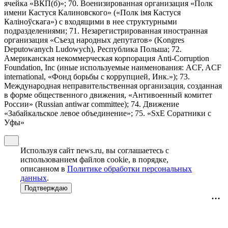
ячейка «ВКП(б)»; 70. Военизированная организация «Полк
имени Кастуся Калиновского» («Полк iмя Кастуся
Калiноўскага») с входящими в нее структурными
подразделениями; 71. Незарегистрированная иностранная
организация «Съезд народных депутатов» (Kongres
Deputowanych Ludowych), Республика Польша; 72.
Американская некоммерческая корпорация Anti-Corruption
Foundation, Inc (иные используемые наименования: ACF, ACF
international, «Фонд борьбы с коррупцией, Инк.»); 73.
Международная неправительственная организация, созданная
в форме общественного движения, «Антивоенный комитет
России» (Russian antiwar committee); 74. Движение
«Забайкальское левое объединение»; 75. «SxE Соратники с
Уфы»
Используя сайт news.ru, вы соглашаетесь с
использованием файлов cookie, в порядке,
описанном в
Политике обработки персональных
данных
.
Подтверждаю