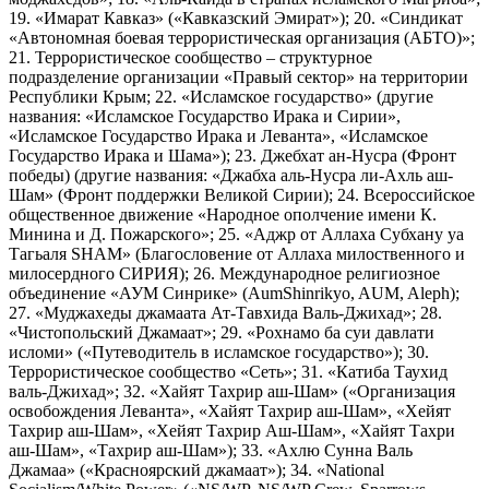
19. «Имарат Кавказ» («Кавказский Эмират»); 20. «Синдикат
«Автономная боевая террористическая организация (АБТО)»;
21. Террористическое сообщество – структурное
подразделение организации «Правый сектор» на территории
Республики Крым; 22. «Исламское государство» (другие
названия: «Исламское Государство Ирака и Сирии»,
«Исламское Государство Ирака и Леванта», «Исламское
Государство Ирака и Шама»); 23. Джебхат ан-Нусра (Фронт
победы) (другие названия: «Джабха аль-Нусра ли-Ахль аш-
Шам» (Фронт поддержки Великой Сирии); 24. Всероссийское
общественное движение «Народное ополчение имени К.
Минина и Д. Пожарского»; 25. «Аджр от Аллаха Субхану уа
Тагьаля SHAM» (Благословение от Аллаха милоственного и
милосердного СИРИЯ); 26. Международное религиозное
объединение «АУМ Синрике» (AumShinrikyo, AUM, Aleph);
27. «Муджахеды джамаата Ат-Тавхида Валь-Джихад»; 28.
«Чистопольский Джамаат»; 29. «Рохнамо ба суи давлати
исломи» («Путеводитель в исламское государство»); 30.
Террористическое сообщество «Сеть»; 31. «Катиба Таухид
валь-Джихад»; 32. «Хайят Тахрир аш-Шам» («Организация
освобождения Леванта», «Хайят Тахрир аш-Шам», «Хейят
Тахрир аш-Шам», «Хейят Тахрир Аш-Шам», «Хайят Тахри
аш-Шам», «Тахрир аш-Шам»); 33. «Ахлю Сунна Валь
Джамаа» («Красноярский джамаат»); 34. «National