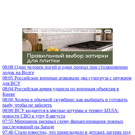
РЕКЛАМА • ООО СТРОИТЕЛЬНЫЙ ТОРГОВЫЙ ДОМ «ПЕТРОВИЧ», ИНН 7802348846
08:08
Один человек погиб и один пропал при столкновении
лодок на Волге
08:05
Российские военные атаковали два сухогруза с оружием
для ВСУ
08:04
Российская армия ударила по военным объектам в
Киеве
08:00
Холера в обычной скумбрии: как выбирать и готовить
рыбу, чтобы не заболеть
08:00
ВСУ кидаются в мясные штурмы и теряют БПЛА:
новости СВО к утру 8 августа
07:55
Мирошник раскрыл схему финансирования ложных
расследований на Западе
07:46
Стало известно, что происходило в детских лагерях под