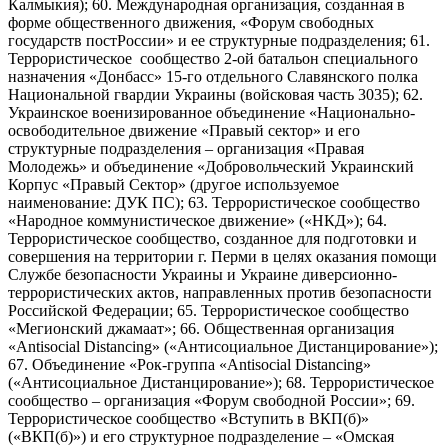
Калмыкия); 60. Международная организация, созданная в
форме общественного движения, «Форум свободных
государств постРоссии» и ее структурные подразделения; 61.
Террористическое сообщество 2-ой батальон специального
назначения «Донбасс» 15-го отдельного Славянского полка
Национальной гвардии Украины (войсковая часть 3035); 62.
Украинское военизированное объединение «Национально-
освободительное движение «Правый сектор» и его
структурные подразделения – организация «Правая
Молодежь» и объединение «Добровольческий Украинский
Корпус «Правый Сектор» (другое используемое
наименование: ДУК ПС); 63. Террористическое сообщество
«Народное коммунистическое движение» («НКД»); 64.
Террористическое сообщество, созданное для подготовки и
совершения на территории г. Перми в целях оказания помощи
Службе безопасности Украины и Украине диверсионно-
террористических актов, направленных против безопасности
Российской Федерации; 65. Террористическое сообщество
«Мегионский джамаат»; 66. Общественная организация
«Antisocial Distancing» («Антисоциальное Дистанцирование»);
67. Объединение «Рок-группа «Antisocial Distancing»
(«Антисоциальное Дистанцирование»); 68. Террористическое
сообщество – организация «Форум свободной России»; 69.
Террористическое сообщество «Вступить в ВКП(б)»
(«ВКП(б)») и его структурное подразделение – «Омская