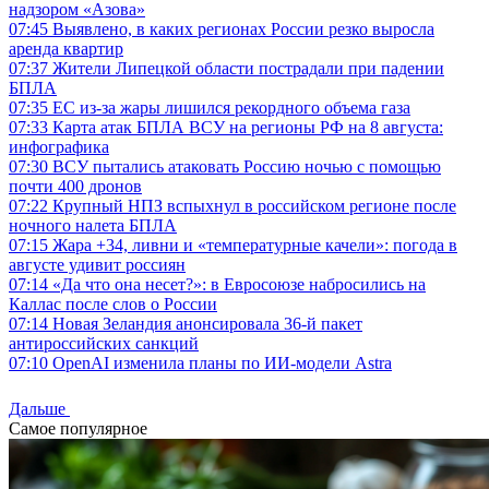
надзором «Азова»
07:45
Выявлено, в каких регионах России резко выросла
аренда квартир
07:37
Жители Липецкой области пострадали при падении
БПЛА
07:35
ЕС из-за жары лишился рекордного объема газа
07:33
Карта атак БПЛА ВСУ на регионы РФ на 8 августа:
инфографика
07:30
ВСУ пытались атаковать Россию ночью с помощью
почти 400 дронов
07:22
Крупный НПЗ вспыхнул в российском регионе после
ночного налета БПЛА
07:15
Жара +34, ливни и «температурные качели»: погода в
августе удивит россиян
07:14
«Да что она несет?»: в Евросоюзе набросились на
Каллас после слов о России
07:14
Новая Зеландия анонсировала 36-й пакет
антироссийских санкций
07:10
OpenAI изменила планы по ИИ-модели Astra
Дальше
Самое популярное