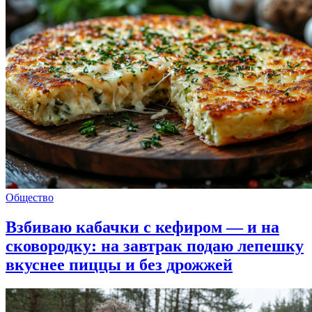
Общество
Взбиваю кабачки с кефиром — и на
сковородку: на завтрак подаю лепешку
вкуснее пиццы и без дрожжей