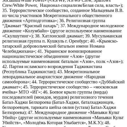
Socialism/White Power» («NS/WP, NS/WP Crew, Sparrows
Crew/White Power, Национал-социализм/Белая сила, власть»);
35. Террористическое сообщество, созданное Мальцевым В.В.
из числа участников Межрегионального общественного
движения «Артподготовка»; 36. Религиозная группа
“Джамаат “Красный пахарь”; 37. Международное молодежное
движение «Колумбайн» (другое используемое наименование
«Скулшутинг»); 38. Хатлонский джамаат; 39. Мусульманская
религиозная группа п. Кушкуль г. Оренбург; 40. «Крымско-
татарский добровольческий батальон имени Номана
Челебиджихана»; 41. Украинское военизированное
националистическое объединение «Азов» (другие
используемые наименования: батальон «Азов», полк «Азов»);
42. Партия исламского возрождения Таджикистана
(Республика Таджикистан); 43. Межрегиональное
леворадикальное анархистское движение «Народная
самооборона»; 44. Террористическое сообщество «Дуббайский
джамаат»; 45. Террористическое сообщество – «московская
ячейка» МТО «ИГ»; 46. Боевое крыло группы (вирда)
последователей (мюидов, мурдов) религиозного течения
Батал-Хаджи Белхороева (Батал-Хаджи, баталхаджинцев,
белхороевцев, тариката шейха овлия (устаза) Батал-Хаджи
Белхороева); 47. Международное движение «Маньяки Культ
Убийц» (другие используемые наименования «Маньяки Культ
Убийств», «Молодёжь Которая Улыбается», М.К.У.); 48.