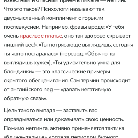
известный и опасный прием в пикапе — неггинг.
Что это такое? Психологи называют так
двусмысленный комплимент с горьким
послевкусием. Например, фразы вроде: «У тебя
очень
красивое платье
, оно так здорово скрывает
лишний вес!», «Ты потрясающе выглядишь, сегодня
ты явно постаралась» (перевод: «Обычно ты
выглядишь хуже»), «Ты удивительно умна для
блондинки» — это классические примеры
скрытого обесценивания. Сам термин происходит
от английского neg — «давать негативную
обратную связь».
Цель такого выпада — заставить вас
оправдываться или доказывать свою ценность.
Помимо неггинга, активно применяется тактика
«ближе-дальше», когда за периодом бурного