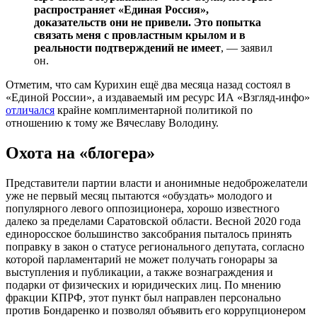
распространяет «Единая Россия»,
доказательств они не привели. Это попытка
связать меня с провластным крылом и в
реальности подтверждений не имеет
, — заявил
он.
Отметим, что сам Курихин ещё два месяца назад состоял в
«Единой России», а издаваемый им ресурс ИА «Взгляд-инфо»
отличался
крайне комплиментарной политикой по
отношению к тому же Вячеславу Володину.
Охота на «блогера»
Представители партии власти и анонимные недоброжелатели
уже не первый месяц пытаются «обуздать» молодого и
популярного левого оппозиционера, хорошо известного
далеко за пределами Саратовской области. Весной 2020 года
единоросское большинство заксобрания пыталось принять
поправку в закон о статусе регионального депутата, согласно
которой парламентарий не может получать гонорары за
выступления и публикации, а также вознаграждения и
подарки от физических и юридических лиц. По мнению
фракции КПРФ, этот пункт был направлен персонально
против Бондаренко и позволял объявить его коррупционером