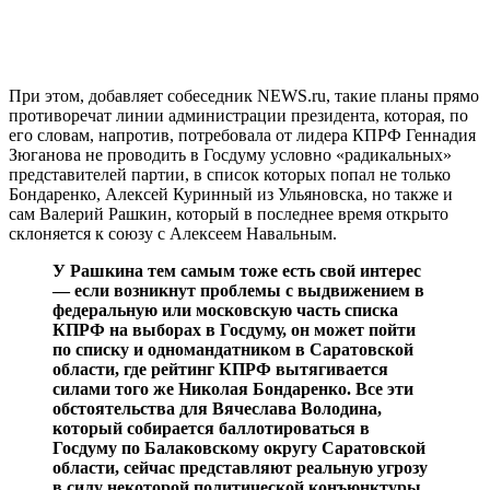
При этом, добавляет собеседник NEWS.ru, такие планы прямо
противоречат линии администрации президента, которая, по
его словам, напротив, потребовала от лидера КПРФ Геннадия
Зюганова не проводить в Госдуму условно «радикальных»
представителей партии, в список которых попал не только
Бондаренко, Алексей Куринный из Ульяновска, но также и
сам Валерий Рашкин, который в последнее время открыто
склоняется к союзу с Алексеем Навальным.
У Рашкина тем самым тоже есть свой интерес
— если возникнут проблемы с выдвижением в
федеральную или московскую часть списка
КПРФ на выборах в Госдуму, он может пойти
по списку и одномандатником в Саратовской
области, где рейтинг КПРФ вытягивается
силами того же Николая Бондаренко. Все эти
обстоятельства для Вячеслава Володина,
который собирается баллотироваться в
Госдуму по Балаковскому округу Саратовской
области, сейчас представляют реальную угрозу
в силу некоторой политической конъюнктуры.