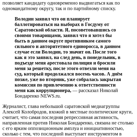
позволяет кандидату одновременно выдвигаться как по
одномандатному округу, так и по партийному списку.
Володин заявил что он планирует
баллотироваться на выборах в Госдуму от
Саратовской области. Я, посоветовавшись со
своими товарищами, заявил что я хотел бы
быть в данном округе противником самого
сильного и авторитетного единоросса, в данном
случае если Володин, то значит он. После того
как я это заявил, на след день, в понедельник, в
подъезде меня арестовала полиция и бросили
меня за решетку, после этого отвезли меня на
суд, который продолжался восемь часов. А днём
позже, уже во вторник, уже собралась закрытая
комиссия по привлечению к ответственности
меня как коррупционера,
— рассказал Николай
Бондаренко NEWS.ru.
Журналист, глава небольшой саратовской медиагруппы
Алексей Колобродов, вхожий в местные политические круги,
считает, что самая последняя репрессивная активность,
направленная против Николая Бондаренко, связана не столько
с его ярким оппозиционным амплуа и инициативностью,
сколько с тем, что последний выступает инструментом в