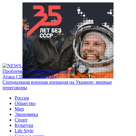
Проблемы с бензином в России
Атака США на Венесуэлу
Специальная военная операция на Украине: мирные
переговоры
Россия
Общество
Мир
Экономика
Спорт
Культура
Life Style