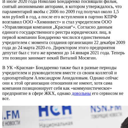
В июле 2020 года Николаю Бондаренко посвящали фильм,
снятый анонимными авторами, в котором утверждалось, что
парламентарий якобы с 2006 по 2009 год получал около 1,5
млн рублей в год, а после его вступления в партию КПРФ
возглавил ООО «Химинвест» и стал учредителем ООО
«Управляющая компания „Красная“». Согласно данным
единого государственного реестра юридических лиц, в
первой компании Бондаренко числился единственным
учредителем с момента создания организации 22 декабря 2009
года до 24 марта 2020-го. Директором этого предприятия
депутат был с того же времени до 14 января 2021 года. Теперь
эти позиции занимает некий Виталий Мосягин.
В УК «Красная» Бондаренко также был в разные периоды
учредителем и руководителем вместе со своим коллегой и
однопартийцем Александром Анидаловым. Однако сейчас
они к этой организации отношения не имеют, хотя сама
компания позиционирует себя как «коммунистическое»
предприятие в сфере ЖКХ, однако
довольны
его сервисом не
все.