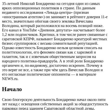
35-летний Николай Бондаренко на сегодня один из самых
ярких оппозиционных политиков в стране. По данным
недавнего исследования «Левада-центра» (признан
«иностранным агентом») он занимает в рейтинге доверия 11-е
место, значительно обогнав своего земляка Вячеслава
Володина, который расположился на восемь позиций ниже.
Его канал в YouTube «Дневник депутата» насчитывает более
1,2 млн подписчиков. Критики, в том числе ранее связанные с
саратовской КПРФ, называют Бондаренко креатурой местных
бизнес-группировок с весьма сомнительной репутацией.
Однако известность Бондаренко нельзя целиком списать на
политтехнологии, его феномен связан как с харизмой и
талантом, так и с извечным общественным запросом на
народного политика-правдоруба. А в этой роли Бондаренко
органичен и, по-видимому, достаточно искренен. Почему в
это верят не все, а также при чём здесь Вячеслав Володин и
его негласные политические оппоненты — в материале
NEWS.ru.
Начало
Свою блогерскую деятельность Бондаренко начал около пяти
лет назад с освещения собственных акций за общедоступность
парковки перед зданием Саратовской областной думы,