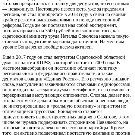
которая превратилась в стоянку для депутатов, по его словам
— незаконную. Настоящую известность, уже за пределами
региона, он стал приобретать в 2018 году в связи со своими
крайне резкими высказываниями по поводу пенсионной
реформы.Тогда же он поставил над собой эксперимент,
пытаясь прожить на 3500 рублей в месяц после того, как
саратовский министр труда Наталья Соколова назвала такую
стоимость продуктовой корзины достаточной. На местном
уровне Бондаренко вообще весьма активен.
Ещё в 2017 году он стал депутатом Саратовской областной
думы от партии КПРФ, в которой состоит с 2009 года. В
местном заксобрании он постоянно обличает политику
регионального и федерального правительств, а также
депутатов фракции «Единая Россия». Его регулярно лишают
слова, выступления заканчиваются стычками с единороссами,
он приходит на заседания думы с мегафоном, с его помощью
перекрикивая выступающих оппонентов. Словом, делает всё,
что на его месте делали бы многие обычные и честные люди,
не интегрированные в «реальную политику» и при этом не
отличающиеся трусостью. Бондаренко старается
присутствовать на всех протестных акциях в Саратове, в том
числе не чураясь поддерживать сторонников Навального, на
что осмеливаются далеко не все его однопартийцы. Кроме
того, он активно поддерживал протестную кампанию против