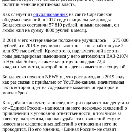
политик меньше критиковал власть.
Как следует из
опубликованных
на сайте Саратовской
облдумы сведений, в 2017 году официальные доходы
Бондаренко составили 57 810 рублей, иными словами, он
якобы жил на сумму 4800 рублей в месяц.
В 2018-м его материальное положение улучшилось — 275 000
рублей, а в 2019-м улучилось заметно — он заработал уже 2
млн 679 тыс рублей. Кроме этого, парламентарий все эти
годы декларировал имеющиеся у него автомобили ВАЗ-21074
и Hyundai Solaris, а также квартиру площадью 72,4
квадратных метра, которой он владеет совместно с супругой.
Бондаренко пояснил NEWS.ru, что рост доходов в 2019 году
как раз связан с прибылью от YouTube-канала, значительная
часть которой идёт на содержание команды операторов и
монтажёров.
Как добавил депутат, за последние три года местные депутаты
от «Единой России» написали на него несколько заявлений о
привлечении к уголовной ответственности, в том числе за
клевету, экстремизм, однако судьба этих заявлений ему не
известна и следственных действий в отношении него не
проводится. По его мнению, «Единая Россия» не ставит