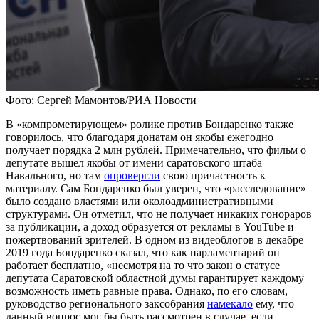
Фото: Сергей Мамонтов/РИА Новости
В «компрометирующем» ролике против Бондаренко также
говорилось, что благодаря донатам он якобы ежегодно
получает порядка 2 млн рублей. Примечательно, что фильм о
депутате вышел якобы от имени саратовского штаба
Навального, но там
опровергли
свою причастность к
материалу. Сам Бондаренко был уверен, что «расследование»
было создано властями или околоадминистративными
структурами. Он отметил, что не получает никаких гонораров
за публикации, а доход образуется от рекламы в YouTube и
пожертвований зрителей. В одном из видеоблогов в декабре
2019 года Бондаренко сказал, что как парламентарий он
работает бесплатно, «несмотря на то что закон о статусе
депутата Саратовской областной думы гарантирует каждому
возможность иметь равные права. Однако, по его словам,
руководство регионального заксобрания
намекало
ему, что
данный вопрос мог бы быть рассмотрен в случае, если