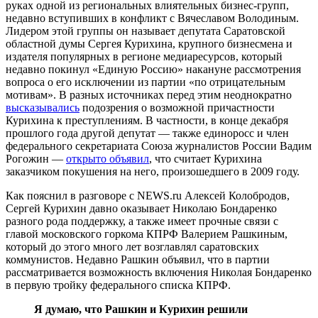
руках одной из региональных влиятельных бизнес-групп,
недавно вступивших в конфликт с Вячеславом Володиным.
Лидером этой группы он называет депутата Саратовской
областной думы Сергея Курихина, крупного бизнесмена и
издателя популярных в регионе медиаресурсов, который
недавно покинул «Единую Россию» накануне рассмотрения
вопроса о его исключении из партии «по отрицательным
мотивам». В разных источниках перед этим неоднократно
высказывались
подозрения о возможной причастности
Курихина к преступлениям. В частности, в конце декабря
прошлого года другой депутат — также единоросс и член
федерального секретариата Союза журналистов России Вадим
Рогожин —
открыто объявил
, что считает Курихина
заказчиком покушения на него, произошедшего в 2009 году.
Как пояснил в разговоре с NEWS.ru Алексей Колобродов,
Сергей Курихин давно оказывает Николаю Бондаренко
разного рода поддержку, а также имеет прочные связи с
главой московского горкома КПРФ Валерием Рашкиным,
который до этого много лет возглавлял саратовских
коммунистов. Недавно Рашкин объявил, что в партии
рассматривается возможность включения Николая Бондаренко
в первую тройку федерального списка КПРФ.
Я думаю, что Рашкин и Курихин решили