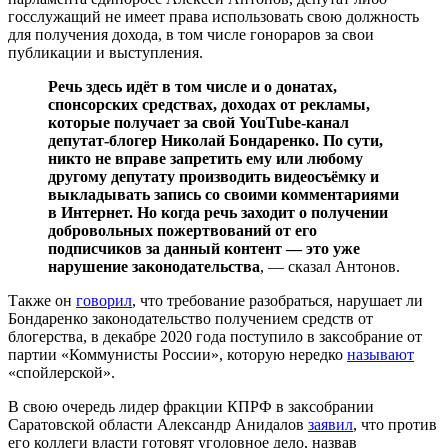
госслужащий не имеет права использовать свою должность
для получения дохода, в том числе гонораров за свои
публикации и выступления.
Речь здесь идёт в том числе и о донатах,
спонсорских средствах, доходах от рекламы,
которые получает за свой YouTube-канал
депутат-блогер Николай Бондаренко. По сути,
никто не вправе запретить ему или любому
другому депутату производить видеосъёмку и
выкладывать запись со своими комментариями
в Интернет. Но когда речь заходит о получении
добровольных пожертвований от его
подписчиков за данный контент — это уже
нарушение законодательства
, — сказал Антонов.
Также он
говорил
, что требование разобраться, нарушает ли
Бондаренко законодательство получением средств от
блогерства, в декабре 2020 года поступило в заксобрание от
партии «Коммунисты России», которую нередко
называют
«спойлерской».
В свою очередь лидер фракции КПРФ в заксобрании
Саратовской области Александр Анидалов
заявил
, что против
его коллеги власти готовят уголовное дело, назвав