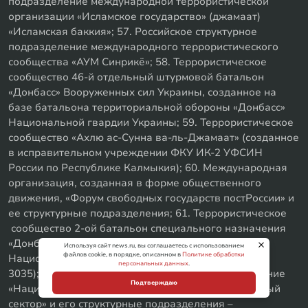
подразделение международной террористической
организации «Исламское государство» (джамаат)
«Исламская баккия»; 57. Российское структурное
подразделение международного террористического
сообщества «АУМ Синрикё»; 58. Террористическое
сообщество 46-й отдельный штурмовой батальон
«Донбасс» Вооруженных сил Украины, созданное на
базе батальона территориальной обороны «Донбасс»
Национальной гвардии Украины; 59. Террористическое
сообщество «Ахлю ас-Сунна ва-ль-Джамаат» (созданное
в исправительном учреждении ФКУ ИК-2 УФСИН
России по Республике Калмыкия); 60. Международная
организация, созданная в форме общественного
движения, «Форум свободных государств постРоссии» и
ее структурные подразделения; 61. Террористическое
сообщество 2-ой батальон специального назначения
«Донбасс» 15-го отдельного Славянского полка
Используя сайт news.ru, вы соглашаетесь с использованием
файлов cookie, в порядке, описанном в
Политике обработки
Национальной гвардии Украины (войсковая часть
персональных данных
.
3035); 62. Украинское военизированное объединение
Подтверждаю
«Национально-освободительное движение «Правый
сектор» и его структурные подразделения –