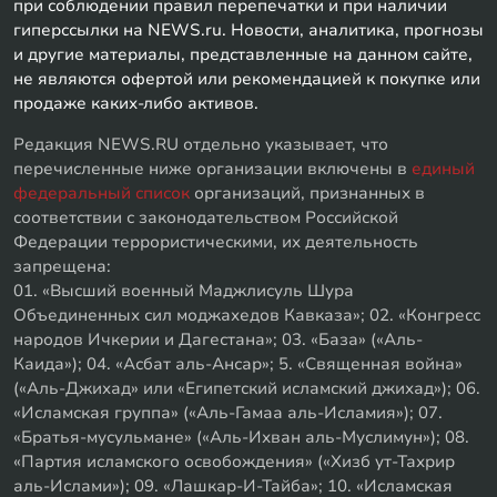
при соблюдении правил перепечатки и при наличии
гиперссылки на NEWS.ru. Новости, аналитика, прогнозы
и другие материалы, представленные на данном сайте,
не являются офертой или рекомендацией к покупке или
продаже каких-либо активов.
Редакция NEWS.RU отдельно указывает, что
перечисленные ниже организации включены в
единый
федеральный список
организаций, признанных в
соответствии с законодательством Российской
Федерации террористическими, их деятельность
запрещена:
01. «Высший военный Маджлисуль Шура
Объединенных сил моджахедов Кавказа»; 02. «Конгресс
народов Ичкерии и Дагестана»; 03. «База» («Аль-
Каида»); 04. «Асбат аль-Ансар»; 5. «Священная война»
(«Аль-Джихад» или «Египетский исламский джихад»); 06.
«Исламская группа» («Аль-Гамаа аль-Исламия»); 07.
«Братья-мусульмане» («Аль-Ихван аль-Муслимун»); 08.
«Партия исламского освобождения» («Хизб ут-Тахрир
аль-Ислами»); 09. «Лашкар-И-Тайба»; 10. «Исламская