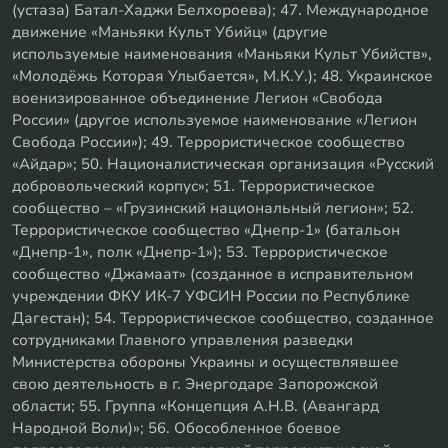
(устаза) Батал-Хаджи Белхороева); 47. Международное
движение «Маньяки Культ Убийц» (другие
используемые наименования «Маньяки Культ Убийств»,
«Молодёжь Которая Улыбается», М.К.У.); 48. Украинское
военизированное объединение Легион «Свобода
России» (другое используемое наименование «Легион
Свобода России»); 49. Террористическое сообщество
«Айдар»; 50. Националистическая организация «Русский
добровольческий корпус»; 51. Террористическое
сообщество – «Грузинский национальный легион»; 52.
Террористическое сообщество «Днепр-1» (батальон
«Днепр-1», полк «Днепр-1»); 53. Террористическое
сообщество «Джамаат» (созданное в исправительном
учреждении ФКУ ИК-7 УФСИН России по Республике
Дагестан); 54. Террористическое сообщество, созданное
сотрудниками Главного управления разведки
Министерства обороны Украины и осуществлявшее
свою деятельность в г. Энергодаре Запорожской
области; 55. Группа «Концепция А.Н.В. (Авангард
Народной Воли)»; 56. Обособленное боевое