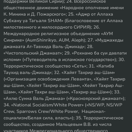
поддержки Великой Сирии); 24. Всероссийское
общественное движение «Народное ополчение имени
К. Минина и Д. Пожарского»; 25. «Аджр от Аллаха
Субхану уа Тагьаля SHAM» (Благословение от Аллаха
милоственного и милосердного СИРИЯ); 26.
Международное религиозное объединение «АУМ
Синрике» (AumShinrikyo, AUM, Aleph); 27. «Муджахеды
джамаата Ат-Тавхида Валь-Джихад»; 28.
«Чистопольский Джамаат»; 29. «Рохнамо ба суи давлати
исломи» («Путеводитель в исламское государство»); 30.
Террористическое сообщество «Сеть»; 31. «Катиба
Таухид валь-Джихад»; 32. «Хайят Тахрир аш-Шам»
(«Организация освобождения Леванта», «Хайят Тахрир
аш-Шам», «Хейят Тахрир аш-Шам», «Хейят Тахрир Аш-
Шам», «Хайят Тахри аш-Шам», «Тахрир аш-Шам»); 33.
«Ахлю Сунна Валь Джамаа» («Красноярский джамаат»);
34. «National Socialism/White Power» («NS/WP, NS/WP
Crew, Sparrows Crew/White Power, Национал-
социализм/Белая сила, власть»); 35. Террористическое
сообщество, созданное Мальцевым В.В. из числа
участников Межрегионального общественного