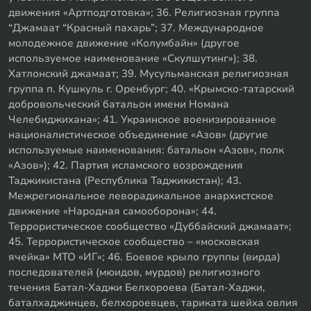
движения «Артподготовка»; 36. Религиозная группа
“Джамаат “Красный пахарь”; 37. Международное
молодежное движение «Колумбайн» (другое
используемое наименование «Скулшутинг»); 38.
Хатлонский джамаат; 39. Мусульманская религиозная
группа п. Кушкуль г. Оренбург; 40. «Крымско-татарский
добровольческий батальон имени Номана
Челебиджихана»; 41. Украинское военизированное
националистическое объединение «Азов» (другие
используемые наименования: батальон «Азов», полк
«Азов»); 42. Партия исламского возрождения
Таджикистана (Республика Таджикистан); 43.
Межрегиональное леворадикальное анархистское
движение «Народная самооборона»; 44.
Террористическое сообщество «Дуббайский джамаат»;
45. Террористическое сообщество – «московская
ячейка» МТО «ИГ»; 46. Боевое крыло группы (вирда)
последователей (мюидов, мурдов) религиозного
течения Батал-Хаджи Белхороева (Батал-Хаджи,
баталхаджинцев, белхороевцев, тариката шейха овлия