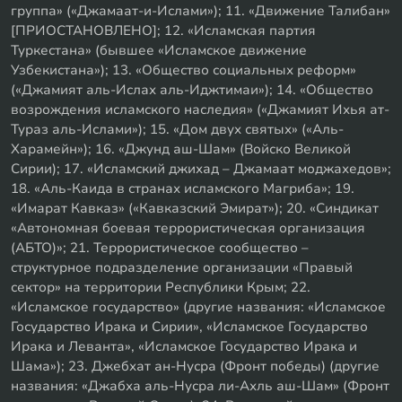
группа» («Джамаат-и-Ислами»); 11. «Движение Талибан»
[ПРИОСТАНОВЛЕНО]; 12. «Исламская партия
Туркестана» (бывшее «Исламское движение
Узбекистана»); 13. «Общество социальных реформ»
(«Джамият аль-Ислах аль-Иджтимаи»); 14. «Общество
возрождения исламского наследия» («Джамият Ихья ат-
Тураз аль-Ислами»); 15. «Дом двух святых» («Аль-
Харамейн»); 16. «Джунд аш-Шам» (Войско Великой
Сирии); 17. «Исламский джихад – Джамаат моджахедов»;
18. «Аль-Каида в странах исламского Магриба»; 19.
«Имарат Кавказ» («Кавказский Эмират»); 20. «Синдикат
«Автономная боевая террористическая организация
(АБТО)»; 21. Террористическое сообщество –
структурное подразделение организации «Правый
сектор» на территории Республики Крым; 22.
«Исламское государство» (другие названия: «Исламское
Государство Ирака и Сирии», «Исламское Государство
Ирака и Леванта», «Исламское Государство Ирака и
Шама»); 23. Джебхат ан-Нусра (Фронт победы) (другие
названия: «Джабха аль-Нусра ли-Ахль аш-Шам» (Фронт