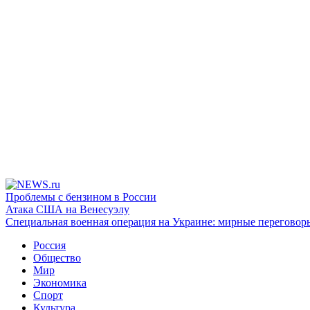
Проблемы с бензином в России
Атака США на Венесуэлу
Специальная военная операция на Украине: мирные переговор
Россия
Общество
Мир
Экономика
Спорт
Культура