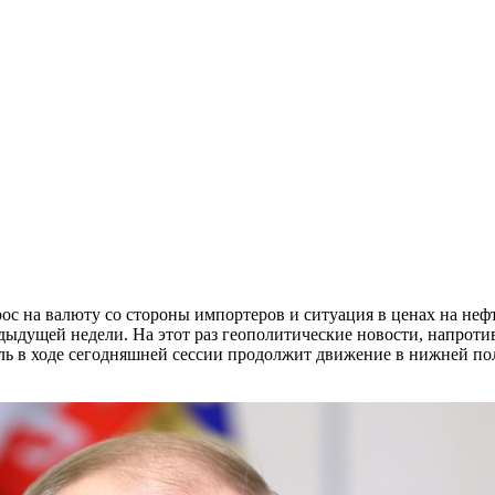
с на валюту со стороны импортеров и ситуация в ценах на нефт
дыдущей недели. На этот раз геополитические новости, напроти
ль в ходе сегодняшней сессии продолжит движение в нижней пол