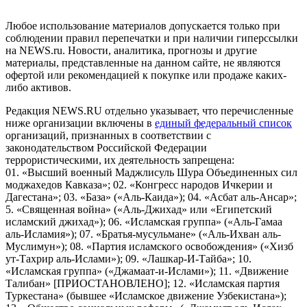
Российской Федерации)
Любое использование материалов допускается только при
соблюдении правил перепечатки и при наличии гиперссылки
на NEWS.ru. Новости, аналитика, прогнозы и другие
материалы, представленные на данном сайте, не являются
офертой или рекомендацией к покупке или продаже каких-
либо активов.
Редакция NEWS.RU отдельно указывает, что перечисленные
ниже организации включены в
единый федеральный список
организаций, признанных в соответствии с
законодательством Российской Федерации
террористическими, их деятельность запрещена:
01. «Высший военный Маджлисуль Шура Объединенных сил
моджахедов Кавказа»; 02. «Конгресс народов Ичкерии и
Дагестана»; 03. «База» («Аль-Каида»); 04. «Асбат аль-Ансар»;
5. «Священная война» («Аль-Джихад» или «Египетский
исламский джихад»); 06. «Исламская группа» («Аль-Гамаа
аль-Исламия»); 07. «Братья-мусульмане» («Аль-Ихван аль-
Муслимун»); 08. «Партия исламского освобождения» («Хизб
ут-Тахрир аль-Ислами»); 09. «Лашкар-И-Тайба»; 10.
«Исламская группа» («Джамаат-и-Ислами»); 11. «Движение
Талибан» [ПРИОСТАНОВЛЕНО]; 12. «Исламская партия
Туркестана» (бывшее «Исламское движение Узбекистана»);