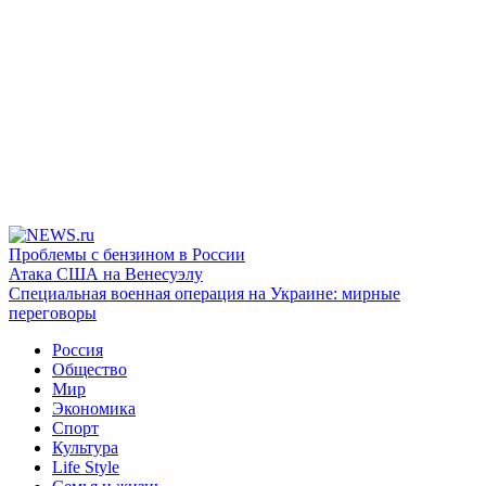
Проблемы с бензином в России
Атака США на Венесуэлу
Специальная военная операция на Украине: мирные
переговоры
Россия
Общество
Мир
Экономика
Спорт
Культура
Life Style