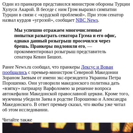
Один из пранкеров представился министром обороны Турции
Хулуси Акарой. В беседе с ним Грэм выразил симпатии
Турции в связи с «курдской проблемой». При этом сенатор
назвал курдов «угрозой», сообщает
NBC News
.
Мы успешно отражаем многочисленные
попытки разыграть сенатора Грэма и его офис,
однако данный розыгрыш просочился через
брешь. Пранкеры подловили его
, —
прокомментировал розыгрыш представитель
сенатора Кевин Бишоп.
Ранее News.ru сообщал, что пранкеры
Лексус и Вован
пообщались
с премьер-министром Северной Македонии
Зораном Заевым от имени экс-президента Украины Петра
Порошенко. Они уговорили македонского политика дать
«взятку» патриарху Варфоломею за решение вопроса
автокефалии Македонской православной церкви. Кроме того,
мужчины убедили Заева в родстве Порошенко и Александра
Македонского. В ответ премьер сказал, что якобы уже читал
об этом исследовании.
Читайте также