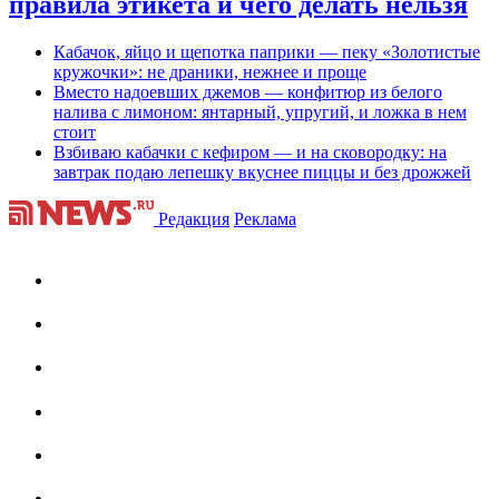
правила этикета и чего делать нельзя
Кабачок, яйцо и щепотка паприки — пеку «Золотистые
кружочки»: не драники, нежнее и проще
Вместо надоевших джемов — конфитюр из белого
налива с лимоном: янтарный, упругий, и ложка в нем
стоит
Взбиваю кабачки с кефиром — и на сковородку: на
завтрак подаю лепешку вкуснее пиццы и без дрожжей
Редакция
Реклама