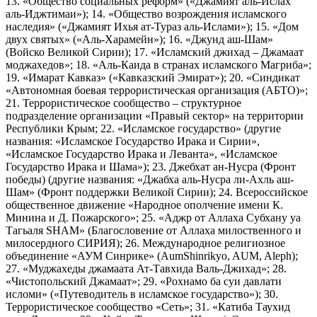
13. «Общество социальных реформ» («Джамият аль-Ислах
аль-Иджтимаи»); 14. «Общество возрождения исламского
наследия» («Джамият Ихья ат-Тураз аль-Ислами»); 15. «Дом
двух святых» («Аль-Харамейн»); 16. «Джунд аш-Шам»
(Войско Великой Сирии); 17. «Исламский джихад – Джамаат
моджахедов»; 18. «Аль-Каида в странах исламского Магриба»;
19. «Имарат Кавказ» («Кавказский Эмират»); 20. «Синдикат
«Автономная боевая террористическая организация (АБТО)»;
21. Террористическое сообщество – структурное
подразделение организации «Правый сектор» на территории
Республики Крым; 22. «Исламское государство» (другие
названия: «Исламское Государство Ирака и Сирии»,
«Исламское Государство Ирака и Леванта», «Исламское
Государство Ирака и Шама»); 23. Джебхат ан-Нусра (Фронт
победы) (другие названия: «Джабха аль-Нусра ли-Ахль аш-
Шам» (Фронт поддержки Великой Сирии); 24. Всероссийское
общественное движение «Народное ополчение имени К.
Минина и Д. Пожарского»; 25. «Аджр от Аллаха Субхану уа
Тагьаля SHAM» (Благословение от Аллаха милоственного и
милосердного СИРИЯ); 26. Международное религиозное
объединение «АУМ Синрике» (AumShinrikyo, AUM, Aleph);
27. «Муджахеды джамаата Ат-Тавхида Валь-Джихад»; 28.
«Чистопольский Джамаат»; 29. «Рохнамо ба суи давлати
исломи» («Путеводитель в исламское государство»); 30.
Террористическое сообщество «Сеть»; 31. «Катиба Таухид