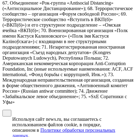
67. Объединение «Рок-группа «Antisocial Distancing»
(«Антисоциальное Дистанцирование»); 68. Террористическое
сообщество – организация «Форум свободной России»; 69.
Террористическое сообщество «Вступить в ВКП(б)»
(«ВКП(б)») и его структурное подразделение – «Омская
ячейка «ВКП(б)»; 70. Военизированная организация «Полк
имени Кастуся Калиновского» («Полк iмя Кастуся
Калiноўскага») с входящими в нее структурными
подразделениями; 71. Незарегистрированная иностранная
организация «Съезд народных депутатов» (Kongres
Deputowanych Ludowych), Республика Польша; 72.
Американская некоммерческая корпорация Anti-Corruption
Foundation, Inc (иные используемые наименования: ACF, ACF
international, «Фонд борьбы с коррупцией, Инк.»); 73.
Международная неправительственная организация, созданная
в форме общественного движения, «Антивоенный комитет
России» (Russian antiwar committee); 74. Движение
«Забайкальское левое объединение»; 75. «SxE Соратники с
Уфы»
Используя сайт news.ru, вы соглашаетесь с
использованием файлов cookie, в порядке,
описанном в
Политике обработки персональных
данных
.