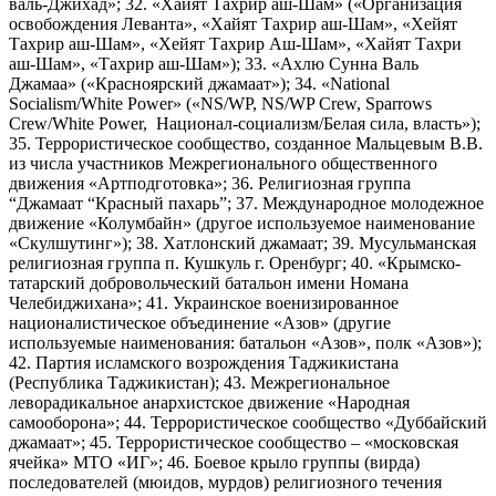
валь-Джихад»; 32. «Хайят Тахрир аш-Шам» («Организация
освобождения Леванта», «Хайят Тахрир аш-Шам», «Хейят
Тахрир аш-Шам», «Хейят Тахрир Аш-Шам», «Хайят Тахри
аш-Шам», «Тахрир аш-Шам»); 33. «Ахлю Сунна Валь
Джамаа» («Красноярский джамаат»); 34. «National
Socialism/White Power» («NS/WP, NS/WP Crew, Sparrows
Crew/White Power, Национал-социализм/Белая сила, власть»);
35. Террористическое сообщество, созданное Мальцевым В.В.
из числа участников Межрегионального общественного
движения «Артподготовка»; 36. Религиозная группа
“Джамаат “Красный пахарь”; 37. Международное молодежное
движение «Колумбайн» (другое используемое наименование
«Скулшутинг»); 38. Хатлонский джамаат; 39. Мусульманская
религиозная группа п. Кушкуль г. Оренбург; 40. «Крымско-
татарский добровольческий батальон имени Номана
Челебиджихана»; 41. Украинское военизированное
националистическое объединение «Азов» (другие
используемые наименования: батальон «Азов», полк «Азов»);
42. Партия исламского возрождения Таджикистана
(Республика Таджикистан); 43. Межрегиональное
леворадикальное анархистское движение «Народная
самооборона»; 44. Террористическое сообщество «Дуббайский
джамаат»; 45. Террористическое сообщество – «московская
ячейка» МТО «ИГ»; 46. Боевое крыло группы (вирда)
последователей (мюидов, мурдов) религиозного течения