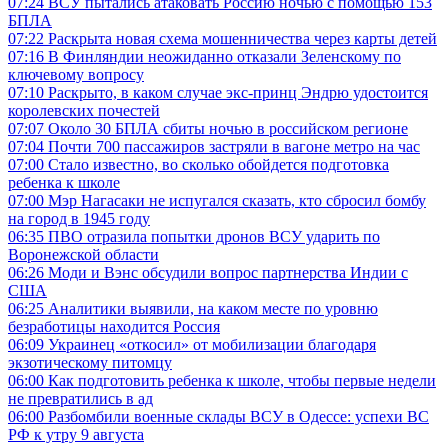
07:24
ВСУ пытались атаковать Россию ночью с помощью 153
БПЛА
07:22
Раскрыта новая схема мошенничества через карты детей
07:16
В Финляндии неожиданно отказали Зеленскому по
ключевому вопросу
07:10
Раскрыто, в каком случае экс-принц Эндрю удостоится
королевских почестей
07:07
Около 30 БПЛА сбиты ночью в российском регионе
07:04
Почти 700 пассажиров застряли в вагоне метро на час
07:00
Стало известно, во сколько обойдется подготовка
ребенка к школе
07:00
Мэр Нагасаки не испугался сказать, кто сбросил бомбу
на город в 1945 году
06:35
ПВО отразила попытки дронов ВСУ ударить по
Воронежской области
06:26
Моди и Вэнс обсудили вопрос партнерства Индии с
США
06:25
Аналитики выявили, на каком месте по уровню
безработицы находится Россия
06:09
Украинец «откосил» от мобилизации благодаря
экзотическому питомцу
06:00
Как подготовить ребенка к школе, чтобы первые недели
не превратились в ад
06:00
Разбомбили военные склады ВСУ в Одессе: успехи ВС
РФ к утру 9 августа