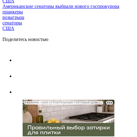
США
Американские сенаторы выбрали нового госпрокурора
пранкеры
розыгрыш
сенаторы
США
Поделитесь новостью
РЕКЛАМА • ООО СТРОИТЕЛЬНЫЙ ТОРГОВЫЙ ДОМ «ПЕТРОВИЧ», ИНН 7802348846