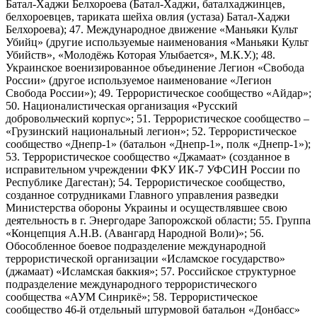
Батал-Хаджи Белхороева (Батал-Хаджи, баталхаджинцев,
белхороевцев, тариката шейха овлия (устаза) Батал-Хаджи
Белхороева); 47. Международное движение «Маньяки Культ
Убийц» (другие используемые наименования «Маньяки Культ
Убийств», «Молодёжь Которая Улыбается», М.К.У.); 48.
Украинское военизированное объединение Легион «Свобода
России» (другое используемое наименование «Легион
Свобода России»); 49. Террористическое сообщество «Айдар»;
50. Националистическая организация «Русский
добровольческий корпус»; 51. Террористическое сообщество –
«Грузинский национальный легион»; 52. Террористическое
сообщество «Днепр-1» (батальон «Днепр-1», полк «Днепр-1»);
53. Террористическое сообщество «Джамаат» (созданное в
исправительном учреждении ФКУ ИК-7 УФСИН России по
Республике Дагестан); 54. Террористическое сообщество,
созданное сотрудниками Главного управления разведки
Министерства обороны Украины и осуществлявшее свою
деятельность в г. Энергодаре Запорожской области; 55. Группа
«Концепция А.Н.В. (Авангард Народной Воли)»; 56.
Обособленное боевое подразделение международной
террористической организации «Исламское государство»
(джамаат) «Исламская баккия»; 57. Российское структурное
подразделение международного террористического
сообщества «АУМ Синрикё»; 58. Террористическое
сообщество 46-й отдельный штурмовой батальон «Донбасс»