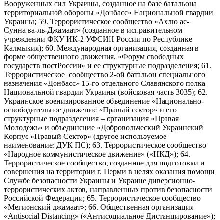
Вооруженных сил Украины, созданное на базе батальона
территориальной обороны «Донбасс» Национальной гвардии
Украины; 59. Террористическое сообщество «Ахлю ас-
Сунна ва-ль-Джамаат» (созданное в исправительном
учреждении ФКУ ИК-2 УФСИН России по Республике
Калмыкия); 60. Международная организация, созданная в
форме общественного движения, «Форум свободных
государств постРоссии» и ее структурные подразделения; 61.
Террористическое сообщество 2-ой батальон специального
назначения «Донбасс» 15-го отдельного Славянского полка
Национальной гвардии Украины (войсковая часть 3035); 62.
Украинское военизированное объединение «Национально-
освободительное движение «Правый сектор» и его
структурные подразделения – организация «Правая
Молодежь» и объединение «Добровольческий Украинский
Корпус «Правый Сектор» (другое используемое
наименование: ДУК ПС); 63. Террористическое сообщество
«Народное коммунистическое движение» («НКД»); 64.
Террористическое сообщество, созданное для подготовки и
совершения на территории г. Перми в целях оказания помощи
Службе безопасности Украины и Украине диверсионно-
террористических актов, направленных против безопасности
Российской Федерации; 65. Террористическое сообщество
«Мегионский джамаат»; 66. Общественная организация
«Antisocial Distancing» («Антисоциальное Дистанцирование»);