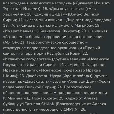
возрождения исламского наследия» («Джамият Ихья ат-
Тураз аль-Ислами»); 15. «Дом двух святых» («Аль-
Харамейн»); 16. «Джунд аш-Шам» (Войско Великой
Сирии); 17. «Исламский джихад – Джамаат моджахедов»;
18. «Аль-Каида в странах исламского Магриба»; 19.
«Имарат Кавказ» («Кавказский Эмират»); 20. «Синдикат
«Автономная боевая террористическая организация
(АБТО)»; 21. Террористическое сообщество –
структурное подразделение организации «Правый
сектор» на территории Республики Крым; 22.
«Исламское государство» (другие названия: «Исламское
Государство Ирака и Сирии», «Исламское Государство
Ирака и Леванта», «Исламское Государство Ирака и
Шама»); 23. Джебхат ан-Нусра (Фронт победы) (другие
названия: «Джабха аль-Нусра ли-Ахль аш-Шам» (Фронт
поддержки Великой Сирии); 24. Всероссийское
общественное движение «Народное ополчение имени
К. Минина и Д. Пожарского»; 25. «Аджр от Аллаха
Субхану уа Тагьаля SHAM» (Благословение от Аллаха
милоственного и милосердного СИРИЯ); 26.