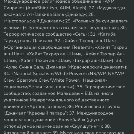
Международное религиозное объединение «АУМ
Синрике» (AumShinrikyo, AUM, Aleph); 27. «Муджахеды
джамаата Ат-Тавхида Валь-Джихад»; 28.
«Чистопольский Джамаат»; 29. «Рохнамо ба суи давлати
исломи» («Путеводитель в исламское государство»); 30.
Террористическое сообщество «Сеть»; 31. «Катиба
Таухид валь-Джихад»; 32. «Хайят Тахрир аш-Шам»
(«Организация освобождения Леванта», «Хайят Тахрир
аш-Шам», «Хейят Тахрир аш-Шам», «Хейят Тахрир Аш-
Шам», «Хайят Тахри аш-Шам», «Тахрир аш-Шам»); 33.
«Ахлю Сунна Валь Джамаа» («Красноярский джамаат»);
34. «National Socialism/White Power» («NS/WP, NS/WP
Crew, Sparrows Crew/White Power, Национал-
социализм/Белая сила, власть»); 35. Террористическое
сообщество, созданное Мальцевым В.В. из числа
участников Межрегионального общественного
движения «Артподготовка»; 36. Религиозная группа
“Джамаат “Красный пахарь”; 37. Международное
молодежное движение «Колумбайн» (другое
используемое наименование «Скулшутинг»); 38.
Хатлонский джамаат; 39. Мусульманская религиозная