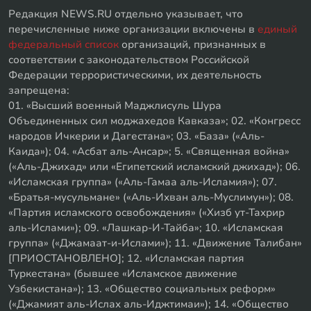
Редакция NEWS.RU отдельно указывает, что
перечисленные ниже организации включены в
единый
федеральный список
организаций, признанных в
соответствии с законодательством Российской
Федерации террористическими, их деятельность
запрещена:
01. «Высший военный Маджлисуль Шура
Объединенных сил моджахедов Кавказа»; 02. «Конгресс
народов Ичкерии и Дагестана»; 03. «База» («Аль-
Каида»); 04. «Асбат аль-Ансар»; 5. «Священная война»
(«Аль-Джихад» или «Египетский исламский джихад»); 06.
«Исламская группа» («Аль-Гамаа аль-Исламия»); 07.
«Братья-мусульмане» («Аль-Ихван аль-Муслимун»); 08.
«Партия исламского освобождения» («Хизб ут-Тахрир
аль-Ислами»); 09. «Лашкар-И-Тайба»; 10. «Исламская
группа» («Джамаат-и-Ислами»); 11. «Движение Талибан»
[ПРИОСТАНОВЛЕНО]; 12. «Исламская партия
Туркестана» (бывшее «Исламское движение
Узбекистана»); 13. «Общество социальных реформ»
(«Джамият аль-Ислах аль-Иджтимаи»); 14. «Общество