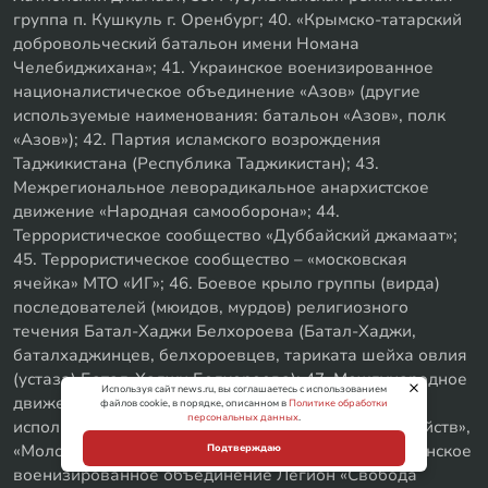
группа п. Кушкуль г. Оренбург; 40. «Крымско-татарский
добровольческий батальон имени Номана
Челебиджихана»; 41. Украинское военизированное
националистическое объединение «Азов» (другие
используемые наименования: батальон «Азов», полк
«Азов»); 42. Партия исламского возрождения
Таджикистана (Республика Таджикистан); 43.
Межрегиональное леворадикальное анархистское
движение «Народная самооборона»; 44.
Террористическое сообщество «Дуббайский джамаат»;
45. Террористическое сообщество – «московская
ячейка» МТО «ИГ»; 46. Боевое крыло группы (вирда)
последователей (мюидов, мурдов) религиозного
течения Батал-Хаджи Белхороева (Батал-Хаджи,
баталхаджинцев, белхороевцев, тариката шейха овлия
(устаза) Батал-Хаджи Белхороева); 47. Международное
Используя сайт news.ru, вы соглашаетесь с использованием
движение «Маньяки Культ Убийц» (другие
файлов cookie, в порядке, описанном в
Политике обработки
персональных данных
.
используемые наименования «Маньяки Культ Убийств»,
«Молодёжь Которая Улыбается», М.К.У.); 48. Украинское
Подтверждаю
военизированное объединение Легион «Свобода