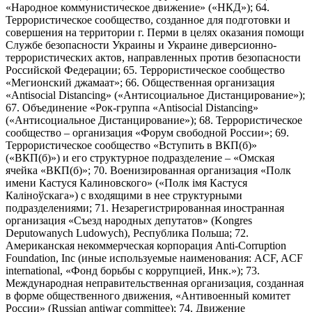
«Народное коммунистическое движение» («НКД»); 64.
Террористическое сообщество, созданное для подготовки и
совершения на территории г. Перми в целях оказания помощи
Службе безопасности Украины и Украине диверсионно-
террористических актов, направленных против безопасности
Российской Федерации; 65. Террористическое сообщество
«Мегионский джамаат»; 66. Общественная организация
«Antisocial Distancing» («Антисоциальное Дистанцирование»);
67. Объединение «Рок-группа «Antisocial Distancing»
(«Антисоциальное Дистанцирование»); 68. Террористическое
сообщество – организация «Форум свободной России»; 69.
Террористическое сообщество «Вступить в ВКП(б)»
(«ВКП(б)») и его структурное подразделение – «Омская
ячейка «ВКП(б)»; 70. Военизированная организация «Полк
имени Кастуся Калиновского» («Полк iмя Кастуся
Калiноўскага») с входящими в нее структурными
подразделениями; 71. Незарегистрированная иностранная
организация «Съезд народных депутатов» (Kongres
Deputowanych Ludowych), Республика Польша; 72.
Американская некоммерческая корпорация Anti-Corruption
Foundation, Inc (иные используемые наименования: ACF, ACF
international, «Фонд борьбы с коррупцией, Инк.»); 73.
Международная неправительственная организация, созданная
в форме общественного движения, «Антивоенный комитет
России» (Russian antiwar committee); 74. Движение