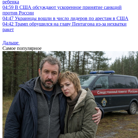
ребенка
04:59
В США обсуждают ускоренное принятие санкций
против России
04:47
Украинцы вошли в число лидеров по арестам в США
04:42
Трамп обрушился на главу Пентагона из-за нехватки
ракет
Дальше
Самое популярное