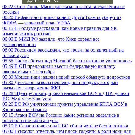
06:22
Отец Илона Маска рассказал о своем впечатлении от
россиян
06:20
Инфантино пришел конец! Друга Трампа уберут из
ФИФА — зловещий план УЕФА
06:15
В Госдуме рассказали, как новые правила для УК
изменят жизнь россиян
06:09
В МИД РФ заявили, что Киев сорвал все
договоренности
06:00
Россиянам рассказали, что грозит за оставленный на
пляже мусор
05:55
Число сбитых над Москвой беспилотников увеличилось
05:49
В ОП предложили ввести федеральную выплату
школьникам к 1 сентября
05:39
Мошенники нашли новый способ обмануть подростков
05:30
Диетолог назвала неочевидный продукт, который
вызывает раздражение ЖКТ
05:28
«Центр» ликвидировал наемников ВСУ в ДНР: успехи
ВС РФ к утру 6 августа
05:20
ВС РФ уничтожили пункты управления БПЛА ВСУ в
Запорожской области
05:15
Атаки ВСУ на Россию: какие регионы оказались в
опасности ночью 6 августа
05:10
В Севастополе силы ПВО сбили четыре беспилотника
05:00
Психолог ответила, чем плохи гаджеты в роли няни для