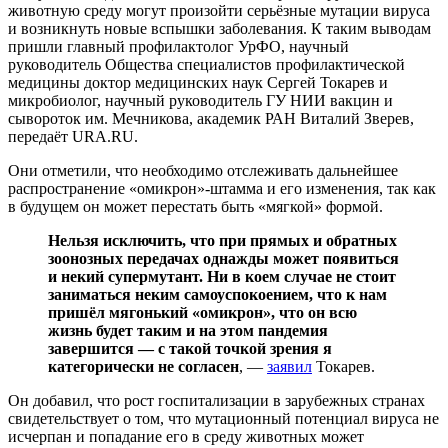
животную среду могут произойти серьёзные мутации вируса
и возникнуть новые вспышки заболевания. К таким выводам
пришли главный профилактолог УрФО, научный
руководитель Общества специалистов профилактической
медицины доктор медицинских наук Сергей Токарев и
микробиолог, научный руководитель ГУ НИИ вакцин и
сывороток им. Мечникова, академик РАН Виталий Зверев,
передаёт URA.RU.
Они отметили, что необходимо отслеживать дальнейшее
распространение «омикрон»-штамма и его изменения, так как
в будущем он может перестать быть «мягкой» формой.
Нельзя исключить, что при прямых и обратных
зоонозных передачах однажды может появиться
и некий супермутант. Ни в коем случае не стоит
заниматься неким самоуспокоением, что к нам
пришёл мягонький «омикрон», что он всю
жизнь будет таким и на этом пандемия
завершится — с такой точкой зрения я
категорически не согласен
, —
заявил
Токарев.
Он добавил, что рост госпитализации в зарубежных странах
свидетельствует о том, что мутационный потенциал вируса не
исчерпан и попадание его в среду животных может