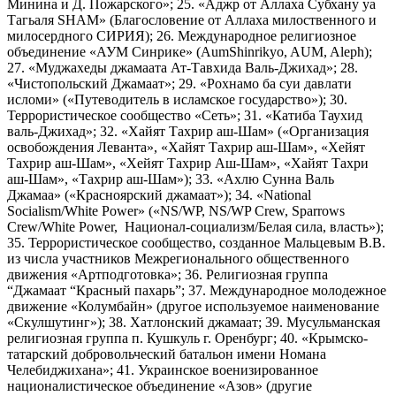
Минина и Д. Пожарского»; 25. «Аджр от Аллаха Субхану уа
Тагьаля SHAM» (Благословение от Аллаха милоственного и
милосердного СИРИЯ); 26. Международное религиозное
объединение «АУМ Синрике» (AumShinrikyo, AUM, Aleph);
27. «Муджахеды джамаата Ат-Тавхида Валь-Джихад»; 28.
«Чистопольский Джамаат»; 29. «Рохнамо ба суи давлати
исломи» («Путеводитель в исламское государство»); 30.
Террористическое сообщество «Сеть»; 31. «Катиба Таухид
валь-Джихад»; 32. «Хайят Тахрир аш-Шам» («Организация
освобождения Леванта», «Хайят Тахрир аш-Шам», «Хейят
Тахрир аш-Шам», «Хейят Тахрир Аш-Шам», «Хайят Тахри
аш-Шам», «Тахрир аш-Шам»); 33. «Ахлю Сунна Валь
Джамаа» («Красноярский джамаат»); 34. «National
Socialism/White Power» («NS/WP, NS/WP Crew, Sparrows
Crew/White Power, Национал-социализм/Белая сила, власть»);
35. Террористическое сообщество, созданное Мальцевым В.В.
из числа участников Межрегионального общественного
движения «Артподготовка»; 36. Религиозная группа
“Джамаат “Красный пахарь”; 37. Международное молодежное
движение «Колумбайн» (другое используемое наименование
«Скулшутинг»); 38. Хатлонский джамаат; 39. Мусульманская
религиозная группа п. Кушкуль г. Оренбург; 40. «Крымско-
татарский добровольческий батальон имени Номана
Челебиджихана»; 41. Украинское военизированное
националистическое объединение «Азов» (другие