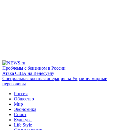
Проблемы с бензином в России
Атака США на Венесуэлу
Специальная военная операция на Украине: мирные
переговоры
Россия
Общество
Мир
Экономика
Спорт
Культура
Life Style