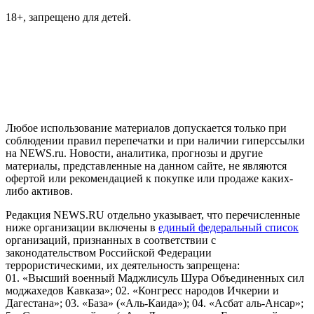
18+, запрещено для детей.
На информационном ресурсе NEWS.RU применяются
рекомендательные технологии (информационные технологии
предоставления информации на основе сбора, систематизации
и анализа сведений, относящихся к предпочтениям
пользователей сети "Интернет", находящихся на территории
Российской Федерации)
Любое использование материалов допускается только при
соблюдении правил перепечатки и при наличии гиперссылки
на NEWS.ru. Новости, аналитика, прогнозы и другие
материалы, представленные на данном сайте, не являются
офертой или рекомендацией к покупке или продаже каких-
либо активов.
Редакция NEWS.RU отдельно указывает, что перечисленные
ниже организации включены в
единый федеральный список
организаций, признанных в соответствии с
законодательством Российской Федерации
террористическими, их деятельность запрещена:
01. «Высший военный Маджлисуль Шура Объединенных сил
моджахедов Кавказа»; 02. «Конгресс народов Ичкерии и
Дагестана»; 03. «База» («Аль-Каида»); 04. «Асбат аль-Ансар»;