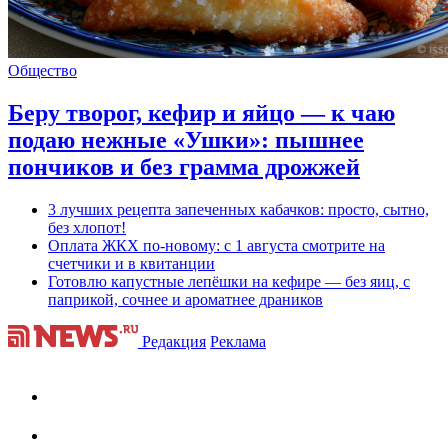
Общество
Беру творог, кефир и яйцо — к чаю
подаю нежные «Ушки»: пышнее
пончиков и без грамма дрожжей
3 лучших рецепта запеченных кабачков: просто, сытно,
без хлопот!
Оплата ЖКХ по-новому: с 1 августа смотрите на
счетчики и в квитанции
Готовлю капустные лепёшки на кефире — без яиц, с
паприкой, сочнее и ароматнее драников
Редакция
Реклама