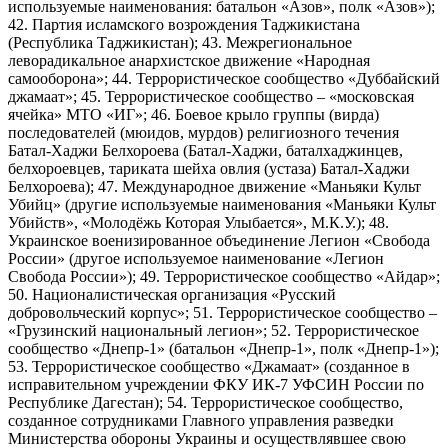
используемые наименования: батальон «Азов», полк «Азов»);
42. Партия исламского возрождения Таджикистана
(Республика Таджикистан); 43. Межрегиональное
леворадикальное анархистское движение «Народная
самооборона»; 44. Террористическое сообщество «Дуббайский
джамаат»; 45. Террористическое сообщество – «московская
ячейка» МТО «ИГ»; 46. Боевое крыло группы (вирда)
последователей (мюидов, мурдов) религиозного течения
Батал-Хаджи Белхороева (Батал-Хаджи, баталхаджинцев,
белхороевцев, тариката шейха овлия (устаза) Батал-Хаджи
Белхороева); 47. Международное движение «Маньяки Культ
Убийц» (другие используемые наименования «Маньяки Культ
Убийств», «Молодёжь Которая Улыбается», М.К.У.); 48.
Украинское военизированное объединение Легион «Свобода
России» (другое используемое наименование «Легион
Свобода России»); 49. Террористическое сообщество «Айдар»;
50. Националистическая организация «Русский
добровольческий корпус»; 51. Террористическое сообщество –
«Грузинский национальный легион»; 52. Террористическое
сообщество «Днепр-1» (батальон «Днепр-1», полк «Днепр-1»);
53. Террористическое сообщество «Джамаат» (созданное в
исправительном учреждении ФКУ ИК-7 УФСИН России по
Республике Дагестан); 54. Террористическое сообщество,
созданное сотрудниками Главного управления разведки
Министерства обороны Украины и осуществлявшее свою