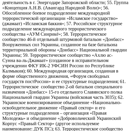
деятельность в г. Энергодаре Запорожской области; 55. Группа
«Концепция А.Н.В. (Авангард Народной Воли)»; 56.
Обособленное боевое подразделение международной
террористической организации «Исламское государство»
(джамаат) «Исламская баккия»; 57. Российское структурное
подразделение международного террористического
сообщества «АУМ Синрикё»; 58. Террористическое
сообщество 46-й отдельный штурмовой батальон «Донбасс»
Вооруженных сил Украины, созданное на базе батальона
территориальной обороны «Донбасс» Национальной гвардии
Украины; 59. Террористическое сообщество «Ахлю ас-
Сунна ва-ль-Джамаат» (созданное в исправительном
учреждении ФКУ ИК-2 УФСИН России по Республике
Калмыкия); 60. Международная организация, созданная в
форме общественного движения, «Форум свободных
государств постРоссии» и ее структурные подразделения; 61.
Террористическое сообщество 2-ой батальон специального
назначения «Донбасс» 15-го отдельного Славянского полка
Национальной гвардии Украины (войсковая часть 3035); 62.
Украинское военизированное объединение «Национально-
освободительное движение «Правый сектор» и его
структурные подразделения – организация «Правая
Молодежь» и объединение «Добровольческий Украинский
Корпус «Правый Сектор» (другое используемое
наименование: ДУК ПС); 63. Террористическое сообщество