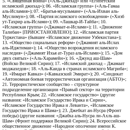
5. «Священная война» («Аль-Джихад» или «Египетский
исламский джихад»); 06. «Исламская группа» («Аль-Гамаа
аль-Исламия»); 07. «Братья-мусульмане» («Аль-Ихван аль-
Муслимун»); 08. «Партия исламского освобождения» («Хизб
ут-Тахрир аль-Ислами»); 09. «Лашкар-И-Тайба»; 10.
«Исламская группа» («Джамаат-и-Ислами»); 11. «Движение
Талибан» [ПРИОСТАНОВЛЕНО]; 12. «Исламская партия
Туркестана» (бывшее «Исламское движение Узбекистана»);
13. «Общество социальных реформ» («Джамият аль-Ислах
аль-Иджтимаи»); 14. «Общество возрождения исламского
наследия» («Джамият Ихья ат-Тураз аль-Ислами»); 15. «Дом
двух святых» («Аль-Харамейн»); 16. «Джунд аш-Шам»
(Войско Великой Сирии); 17. «Исламский джихад – Джамаат
моджахедов»; 18. «Аль-Каида в странах исламского Магриба»;
19. «Имарат Кавказ» («Кавказский Эмират»); 20. «Синдикат
«Автономная боевая террористическая организация (АБТО)»;
21. Террористическое сообщество – структурное
подразделение организации «Правый сектор» на территории
Республики Крым; 22. «Исламское государство» (другие
названия: «Исламское Государство Ирака и Сирии»,
«Исламское Государство Ирака и Леванта», «Исламское
Государство Ирака и Шама»); 23. Джебхат ан-Нусра (Фронт
победы) (другие названия: «Джабха аль-Нусра ли-Ахль аш-
Шам» (Фронт поддержки Великой Сирии); 24. Всероссийское
общественное движение «Народное ополчение имени К.