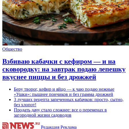
Общество
Взбиваю кабачки с кефиром — и на
сковородку: на завтрак подаю лепешку
вкуснее пиццы и без дрожжей
Беру творог, кефир и яйцо — к чаю подаю нежные
«Ушки»: пышнее пончиков и без грамма дрожжей
3 лучших рецепта запеченных кабачков: просто, сытно,
без хлопот!
Продать дачу стало сложнее: все о переменах в
загородной жизни садоводов
Редакция
Реклама