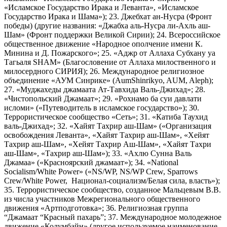
«Исламское Государство Ирака и Леванта», «Исламское
Государство Ирака и Шама»); 23. Джебхат ан-Нусра (Фронт
победы) (другие названия: «Джабха аль-Нусра ли-Ахль аш-
Шам» (Фронт поддержки Великой Сирии); 24. Всероссийское
общественное движение «Народное ополчение имени К.
Минина и Д. Пожарского»; 25. «Аджр от Аллаха Субхану уа
Тагьаля SHAM» (Благословение от Аллаха милоственного и
милосердного СИРИЯ); 26. Международное религиозное
объединение «АУМ Синрике» (AumShinrikyo, AUM, Aleph);
27. «Муджахеды джамаата Ат-Тавхида Валь-Джихад»; 28.
«Чистопольский Джамаат»; 29. «Рохнамо ба суи давлати
исломи» («Путеводитель в исламское государство»); 30.
Террористическое сообщество «Сеть»; 31. «Катиба Таухид
валь-Джихад»; 32. «Хайят Тахрир аш-Шам» («Организация
освобождения Леванта», «Хайят Тахрир аш-Шам», «Хейят
Тахрир аш-Шам», «Хейят Тахрир Аш-Шам», «Хайят Тахри
аш-Шам», «Тахрир аш-Шам»); 33. «Ахлю Сунна Валь
Джамаа» («Красноярский джамаат»); 34. «National
Socialism/White Power» («NS/WP, NS/WP Crew, Sparrows
Crew/White Power, Национал-социализм/Белая сила, власть»);
35. Террористическое сообщество, созданное Мальцевым В.В.
из числа участников Межрегионального общественного
движения «Артподготовка»; 36. Религиозная группа
“Джамаат “Красный пахарь”; 37. Международное молодежное
движение «Колумбайн» (другое используемое наименование