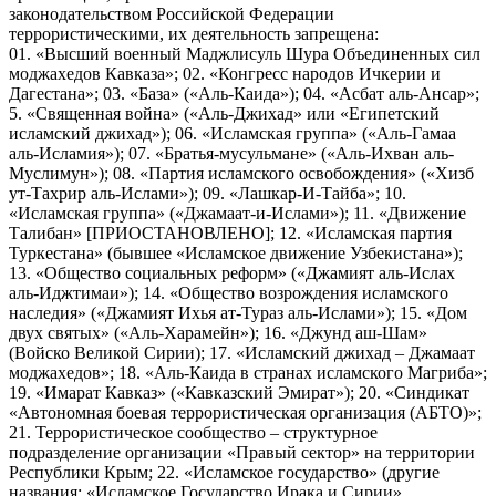
законодательством Российской Федерации
террористическими, их деятельность запрещена:
01. «Высший военный Маджлисуль Шура Объединенных сил
моджахедов Кавказа»; 02. «Конгресс народов Ичкерии и
Дагестана»; 03. «База» («Аль-Каида»); 04. «Асбат аль-Ансар»;
5. «Священная война» («Аль-Джихад» или «Египетский
исламский джихад»); 06. «Исламская группа» («Аль-Гамаа
аль-Исламия»); 07. «Братья-мусульмане» («Аль-Ихван аль-
Муслимун»); 08. «Партия исламского освобождения» («Хизб
ут-Тахрир аль-Ислами»); 09. «Лашкар-И-Тайба»; 10.
«Исламская группа» («Джамаат-и-Ислами»); 11. «Движение
Талибан» [ПРИОСТАНОВЛЕНО]; 12. «Исламская партия
Туркестана» (бывшее «Исламское движение Узбекистана»);
13. «Общество социальных реформ» («Джамият аль-Ислах
аль-Иджтимаи»); 14. «Общество возрождения исламского
наследия» («Джамият Ихья ат-Тураз аль-Ислами»); 15. «Дом
двух святых» («Аль-Харамейн»); 16. «Джунд аш-Шам»
(Войско Великой Сирии); 17. «Исламский джихад – Джамаат
моджахедов»; 18. «Аль-Каида в странах исламского Магриба»;
19. «Имарат Кавказ» («Кавказский Эмират»); 20. «Синдикат
«Автономная боевая террористическая организация (АБТО)»;
21. Террористическое сообщество – структурное
подразделение организации «Правый сектор» на территории
Республики Крым; 22. «Исламское государство» (другие
названия: «Исламское Государство Ирака и Сирии»,