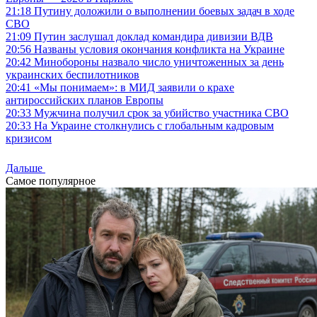
21:18
Путину доложили о выполнении боевых задач в ходе
СВО
21:09
Путин заслушал доклад командира дивизии ВДВ
20:56
Названы условия окончания конфликта на Украине
20:42
Минобороны назвало число уничтоженных за день
украинских беспилотников
20:41
«Мы понимаем»: в МИД заявили о крахе
антироссийских планов Европы
20:33
Мужчина получил срок за убийство участника СВО
20:33
На Украине столкнулись с глобальным кадровым
кризисом
Дальше
Самое популярное