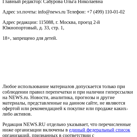
Главный редактор: Сабурова Ольга Николаевна
Адрес эл.почты: info@news.ru Телефон: +7 (499) 110-01-02
Адрес редакции: 115088, г. Москва, проезд 2-й
Южнопортовый, д. 33, стр. 1,
18+, запрещено для детей.
На информационном ресурсе NEWS.RU применяются
рекомендательные технологии (информационные технологии
предоставления информации на основе сбора, систематизации
и анализа сведений, относящихся к предпочтениям
пользователей сети "Интернет", находящихся на территории
Российской Федерации)
Любое использование материалов допускается только при
соблюдении правил перепечатки и при наличии гиперссылки
на NEWS.ru. Новости, аналитика, прогнозы и другие
материалы, представленные на данном сайте, не являются
офертой или рекомендацией к покупке или продаже каких-
либо активов.
Редакция NEWS.RU отдельно указывает, что перечисленные
ниже организации включены в
единый федеральный список
организаций, признанных в соответствии с