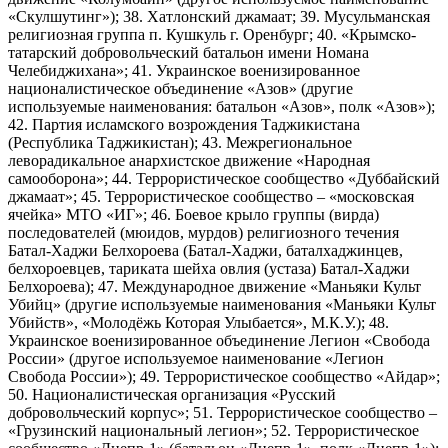
«Скулшутинг»); 38. Хатлонский джамаат; 39. Мусульманская
религиозная группа п. Кушкуль г. Оренбург; 40. «Крымско-
татарский добровольческий батальон имени Номана
Челебиджихана»; 41. Украинское военизированное
националистическое объединение «Азов» (другие
используемые наименования: батальон «Азов», полк «Азов»);
42. Партия исламского возрождения Таджикистана
(Республика Таджикистан); 43. Межрегиональное
леворадикальное анархистское движение «Народная
самооборона»; 44. Террористическое сообщество «Дуббайский
джамаат»; 45. Террористическое сообщество – «московская
ячейка» МТО «ИГ»; 46. Боевое крыло группы (вирда)
последователей (мюидов, мурдов) религиозного течения
Батал-Хаджи Белхороева (Батал-Хаджи, баталхаджинцев,
белхороевцев, тариката шейха овлия (устаза) Батал-Хаджи
Белхороева); 47. Международное движение «Маньяки Культ
Убийц» (другие используемые наименования «Маньяки Культ
Убийств», «Молодёжь Которая Улыбается», М.К.У.); 48.
Украинское военизированное объединение Легион «Свобода
России» (другое используемое наименование «Легион
Свобода России»); 49. Террористическое сообщество «Айдар»;
50. Националистическая организация «Русский
добровольческий корпус»; 51. Террористическое сообщество –
«Грузинский национальный легион»; 52. Террористическое