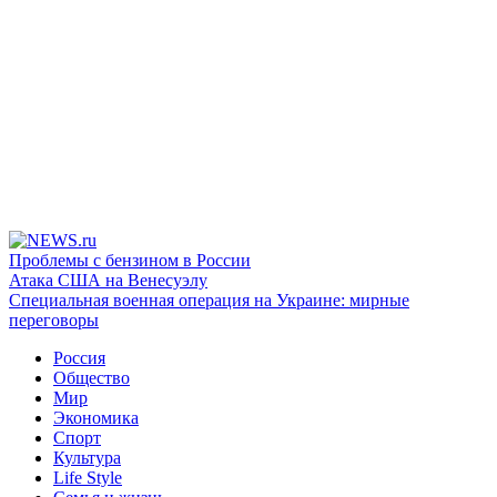
Проблемы с бензином в России
Атака США на Венесуэлу
Специальная военная операция на Украине: мирные
переговоры
Россия
Общество
Мир
Экономика
Спорт
Культура
Life Style