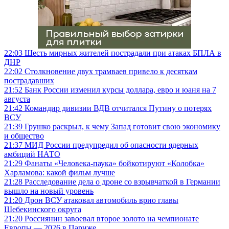
22:03
Шесть мирных жителей пострадали при атаках БПЛА в
ДНР
22:02
Столкновение двух трамваев привело к десяткам
пострадавших
21:52
Банк России изменил курсы доллара, евро и юаня на 7
августа
21:42
Командир дивизии ВДВ отчитался Путину о потерях
ВСУ
21:39
Грушко раскрыл, к чему Запад готовит свою экономику
и общество
21:37
МИД России предупредил об опасности ядерных
амбиций НАТО
21:29
Фанаты «Человека-паука» бойкотируют «Колобка»
Харламова: какой фильм лучше
21:28
Расследование дела о дроне со взрывчаткой в Германии
вышло на новый уровень
21:20
Дрон ВСУ атаковал автомобиль врио главы
Шебекинского округа
21:20
Россиянин завоевал второе золото на чемпионате
Европы — 2026 в Париже