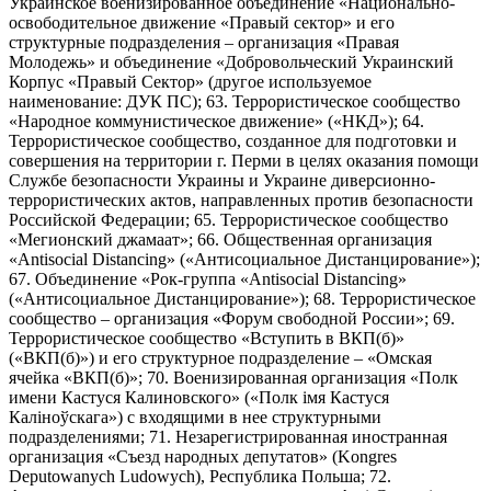
Украинское военизированное объединение «Национально-
освободительное движение «Правый сектор» и его
структурные подразделения – организация «Правая
Молодежь» и объединение «Добровольческий Украинский
Корпус «Правый Сектор» (другое используемое
наименование: ДУК ПС); 63. Террористическое сообщество
«Народное коммунистическое движение» («НКД»); 64.
Террористическое сообщество, созданное для подготовки и
совершения на территории г. Перми в целях оказания помощи
Службе безопасности Украины и Украине диверсионно-
террористических актов, направленных против безопасности
Российской Федерации; 65. Террористическое сообщество
«Мегионский джамаат»; 66. Общественная организация
«Antisocial Distancing» («Антисоциальное Дистанцирование»);
67. Объединение «Рок-группа «Antisocial Distancing»
(«Антисоциальное Дистанцирование»); 68. Террористическое
сообщество – организация «Форум свободной России»; 69.
Террористическое сообщество «Вступить в ВКП(б)»
(«ВКП(б)») и его структурное подразделение – «Омская
ячейка «ВКП(б)»; 70. Военизированная организация «Полк
имени Кастуся Калиновского» («Полк iмя Кастуся
Калiноўскага») с входящими в нее структурными
подразделениями; 71. Незарегистрированная иностранная
организация «Съезд народных депутатов» (Kongres
Deputowanych Ludowych), Республика Польша; 72.