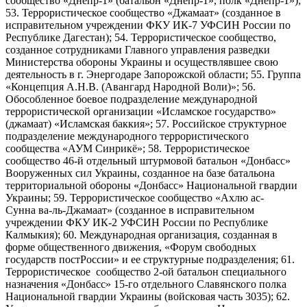
сообщество «Днепр-1» (батальон «Днепр-1», полк «Днепр-1»);
53. Террористическое сообщество «Джамаат» (созданное в
исправительном учреждении ФКУ ИК-7 УФСИН России по
Республике Дагестан); 54. Террористическое сообщество,
созданное сотрудниками Главного управления разведки
Министерства обороны Украины и осуществлявшее свою
деятельность в г. Энергодаре Запорожской области; 55. Группа
«Концепция А.Н.В. (Авангард Народной Воли)»; 56.
Обособленное боевое подразделение международной
террористической организации «Исламское государство»
(джамаат) «Исламская баккия»; 57. Российское структурное
подразделение международного террористического
сообщества «АУМ Синрикё»; 58. Террористическое
сообщество 46-й отдельный штурмовой батальон «Донбасс»
Вооруженных сил Украины, созданное на базе батальона
территориальной обороны «Донбасс» Национальной гвардии
Украины; 59. Террористическое сообщество «Ахлю ас-
Сунна ва-ль-Джамаат» (созданное в исправительном
учреждении ФКУ ИК-2 УФСИН России по Республике
Калмыкия); 60. Международная организация, созданная в
форме общественного движения, «Форум свободных
государств постРоссии» и ее структурные подразделения; 61.
Террористическое сообщество 2-ой батальон специального
назначения «Донбасс» 15-го отдельного Славянского полка
Национальной гвардии Украины (войсковая часть 3035); 62.