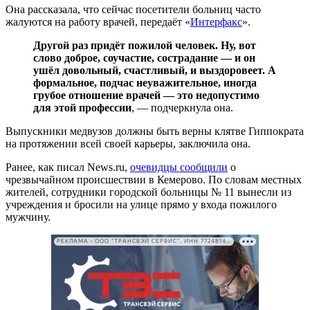
Она рассказала, что сейчас посетители больниц часто
жалуются на работу врачей, передаёт «
Интерфакс
».
Другой раз придёт пожилой человек. Ну, вот
слово доброе, соучастие, сострадание — и он
ушёл довольный, счастливый, и выздоровеет. А
формальное, подчас неуважительное, иногда
грубое отношение врачей — это недопустимо
для этой профессии
, — подчеркнула она.
Выпускники медвузов должны быть верны клятве Гиппократа
на протяжении всей своей карьеры, заключила она.
Ранее, как писал News.ru,
очевидцы сообщили
о
чрезвычайном происшествии в Кемерово. По словам местных
жителей, сотрудники городской больницы № 11 вынесли из
учреждения и бросили на улице прямо у входа пожилого
мужчину.
РЕКЛАМА • ООО "ТРАНСВЭЙ СЕРВИС", ИНН 7724814198