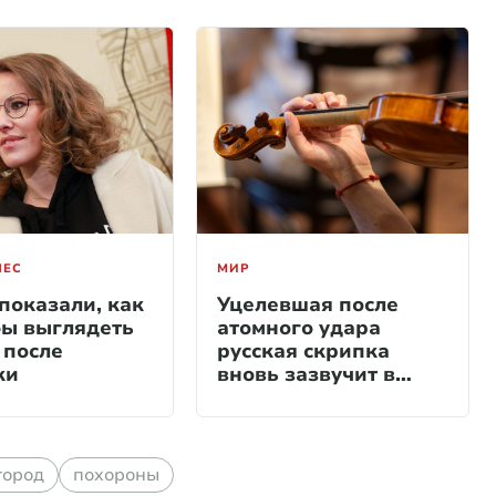
НЕС
МИР
показали, как
Уцелевшая после
бы выглядеть
атомного удара
 после
русская скрипка
ки
вновь зазвучит в
Японии
город
похороны