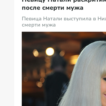
после смерти мужа
Певица Натали выступила в Ни
смерти мужа