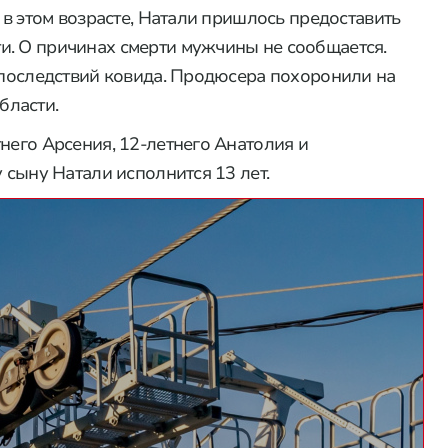
к в этом возрасте, Натали пришлось предоставить
и. О причинах смерти мужчины не сообщается.
т последствий ковида. Продюсера похоронили на
бласти.
него Арсения, 12-летнего Анатолия и
у сыну Натали исполнится 13 лет.