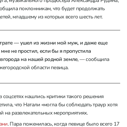
уга, музыкального продюсера Александра Рудина,
ообщила поклонникам, что будет продолжать
етей, младшему из которых всего шесть лет.
 утрате — ушел из жизни мой муж, и даже еще
ы мне не простил, если бы я пропустила
вгорода на нашей родной земле
, — сообщила
жегородской области певица.
 в соцсетях нашлись критики такого решения
тила, что Натали «могла бы соблюдать траур хотя
ий на развлекательных мероприятиях.
зни
. Пара поженилась, когда певице было всего 17