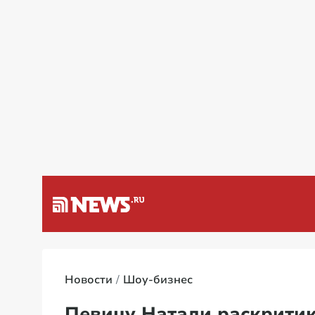
я на Украине: мирные переговоры
Новости
Шоу-бизнес
Певицу Натали раскритик