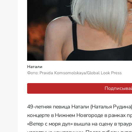
Натали
Фото: Pravda Komsomolskaya/Global Look Press
Подписывай
49-летняя певица Натали (Наталья Рудина)
концерте в Нижнем Новгороде в рамках п
«Ветер с моря дул» вышла на сцену в трау