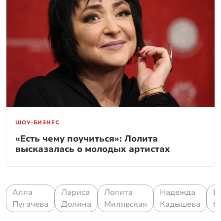
ШОУ-БИЗНЕС
«Есть чему поучиться»: Лолита
высказалась о молодых артистах
Алла
Лариса
Лолита
Надежда
Ш
Пугачева
Долина
Милявская
Кадышева
б