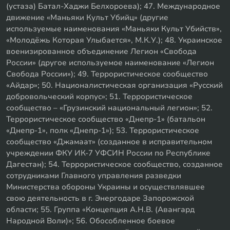
(устаза) Батал-Хаджи Белхороева); 47. Международное
движение «Маньяки Культ Убийц» (другие
используемые наименования «Маньяки Культ Убийств»,
«Молодёжь Которая Улыбается», М.К.У.); 48. Украинское
военизированное объединение Легион «Свобода
России» (другое используемое наименование «Легион
Свобода России»); 49. Террористическое сообщество
«Айдар»; 50. Националистическая организация «Русский
добровольческий корпус»; 51. Террористическое
сообщество – «Грузинский национальный легион»; 52.
Террористическое сообщество «Днепр-1» (батальон
«Днепр-1», полк «Днепр-1»); 53. Террористическое
сообщество «Джамаат» (созданное в исправительном
учреждении ФКУ ИК-7 УФСИН России по Республике
Дагестан); 54. Террористическое сообщество, созданное
сотрудниками Главного управления разведки
Министерства обороны Украины и осуществлявшее
свою деятельность в г. Энергодаре Запорожской
области; 55. Группа «Концепция А.Н.В. (Авангард
Народной Воли)»; 56. Обособленное боевое