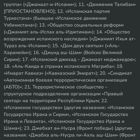
группа» («Джамаат-и-Ислами»); 11. «Движение Талибан»
[ПРИОСТАНОВЛЕНО]; 12. «Исламская партия
Туркестана» (бывшее «Исламское движение
Узбекистана»); 13. «Общество социальных реформ»
(«Джамият аль-Ислах аль-Иджтимаи»); 14. «Общество
возрождения исламского наследия» («Джамият Ихья ат-
Тураз аль-Ислами»); 15. «Дом двух святых» («Аль-
Харамейн»); 16. «Джунд аш-Шам» (Войско Великой
Сирии); 17. «Исламский джихад – Джамаат моджахедов»;
18. «Аль-Каида в странах исламского Магриба»; 19.
«Имарат Кавказ» («Кавказский Эмират»); 20. «Синдикат
«Автономная боевая террористическая организация
(АБТО)»; 21. Террористическое сообщество –
структурное подразделение организации «Правый
сектор» на территории Республики Крым; 22.
«Исламское государство» (другие названия: «Исламское
Государство Ирака и Сирии», «Исламское Государство
Ирака и Леванта», «Исламское Государство Ирака и
Шама»); 23. Джебхат ан-Нусра (Фронт победы) (другие
названия: «Джабха аль-Нусра ли-Ахль аш-Шам» (Фронт