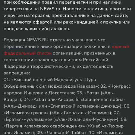
при соблюдении правил перепечатки и при наличии
гиперссылки на NEWS.ru. Новости, аналитика, прогнозы
и другие материалы, представленные на данном сайте,
не являются офертой или рекомендацией к покупке или
продаже каких-либо активов.
Редакция NEWS.RU отдельно указывает, что
перечисленные ниже организации включены в
единый
федеральный список
организаций, признанных в
соответствии с законодательством Российской
Федерации террористическими, их деятельность
запрещена:
01. «Высший военный Маджлисуль Шура
Объединенных сил моджахедов Кавказа»; 02. «Конгресс
народов Ичкерии и Дагестана»; 03. «База» («Аль-
Каида»); 04. «Асбат аль-Ансар»; 5. «Священная война»
(«Аль-Джихад» или «Египетский исламский джихад»); 06.
«Исламская группа» («Аль-Гамаа аль-Исламия»); 07.
«Братья-мусульмане» («Аль-Ихван аль-Муслимун»); 08.
«Партия исламского освобождения» («Хизб ут-Тахрир
аль-Ислами»); 09. «Лашкар-И-Тайба»; 10. «Исламская