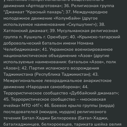
движения «Артподготовка»; 36. Религиозная группа
“Джамаат “Красный пахарь”; 37. Международное
молодежное движение «Колумбайн» (другое
используемое наименование «Скулшутинг»); 38.
Хатлонский джамаат; 39. Мусульманская религиозная
группа п. Кушкуль г. Оренбург; 40. «Крымско-татарский
добровольческий батальон имени Номана
Челебиджихана»; 41. Украинское военизированное
националистическое объединение «Азов» (другие
используемые наименования: батальон «Азов», полк
«Азов»); 42. Партия исламского возрождения
Таджикистана (Республика Таджикистан); 43.
Межрегиональное леворадикальное анархистское
движение «Народная самооборона»; 44.
Террористическое сообщество «Дуббайский джамаат»;
45. Террористическое сообщество – «московская
ячейка» МТО «ИГ»; 46. Боевое крыло группы (вирда)
последователей (мюидов, мурдов) религиозного
течения Батал-Хаджи Белхороева (Батал-Хаджи,
баталхаджинцев, белхороевцев, тариката шейха овлия