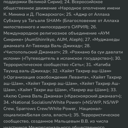
поддержки Великой Сирии); 24. Всероссийское
общественное движение «Народное ополчение имени
К. Минина и Д. Пожарского»; 25. «Аджр от Аллаха
Субхану уа Тагьаля SHAM» (Благословение от Аллаха
милоственного и милосердного СИРИЯ); 26.
Международное религиозное объединение «АУМ
Синрике» (AumShinrikyo, AUM, Aleph); 27. «Муджахеды
джамаата Ат-Тавхида Валь-Джихад»; 28.
«Чистопольский Джамаат»; 29. «Рохнамо ба суи давлати
исломи» («Путеводитель в исламское государство»); 30.
Террористическое сообщество «Сеть»; 31. «Катиба
Таухид валь-Джихад»; 32. «Хайят Тахрир аш-Шам»
(«Организация освобождения Леванта», «Хайят Тахрир
аш-Шам», «Хейят Тахрир аш-Шам», «Хейят Тахрир Аш-
Шам», «Хайят Тахри аш-Шам», «Тахрир аш-Шам»); 33.
«Ахлю Сунна Валь Джамаа» («Красноярский джамаат»);
34. «National Socialism/White Power» («NS/WP, NS/WP
Crew, Sparrows Crew/White Power, Национал-
социализм/Белая сила, власть»); 35. Террористическое
сообщество, созданное Мальцевым В.В. из числа
участников Межрегионального общественного