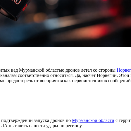
сбитых над Мурманской областью дронов летел со стороны
Норве
am-каналам соответственно относиться. Да, насчет Норвегии. Эт
чу вас предостеречь от восприятия как первоисточников сообще
т подтверждений запуска дронов по
Мурманской области
с терри
ЛА пытались нанести удары по региону.