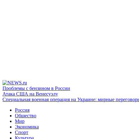
Проблемы с бензином в России
Атака США на Венесуэлу
Специальная военная операция на Украине: мирные переговор
Россия
Общество
Мир
Экономика
Спорт
Культура