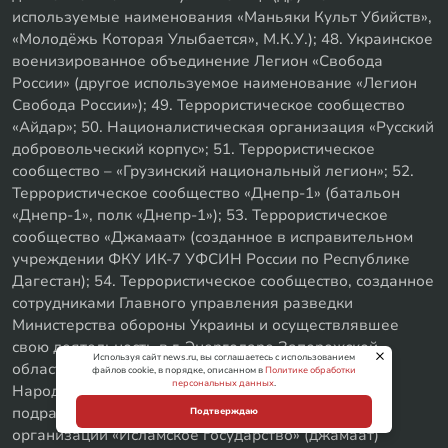
используемые наименования «Маньяки Культ Убийств»,
«Молодёжь Которая Улыбается», М.К.У.); 48. Украинское
военизированное объединение Легион «Свобода
России» (другое используемое наименование «Легион
Свобода России»); 49. Террористическое сообщество
«Айдар»; 50. Националистическая организация «Русский
добровольческий корпус»; 51. Террористическое
сообщество – «Грузинский национальный легион»; 52.
Террористическое сообщество «Днепр-1» (батальон
«Днепр-1», полк «Днепр-1»); 53. Террористическое
сообщество «Джамаат» (созданное в исправительном
учреждении ФКУ ИК-7 УФСИН России по Республике
Дагестан); 54. Террористическое сообщество, созданное
сотрудниками Главного управления разведки
Министерства обороны Украины и осуществлявшее
свою деятельность в г. Энергодаре Запорожской
Используя сайт news.ru, вы соглашаетесь с использованием
области; 55. Группа «Концепция А.Н.В. (Авангард
файлов cookie, в порядке, описанном в
Политике обработки
персональных данных
.
Народной Воли)»; 56. Обособленное боевое
подразделение международной террористической
Подтверждаю
организации «Исламское государство» (джамаат)