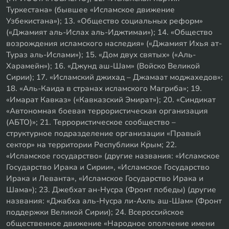
Туркестана» (бывшее «Исламское движение
Узбекистана»); 13. «Общество социальных реформ»
(«Джамият аль-Ислах аль-Иджтимаи»); 14. «Общество
возрождения исламского наследия» («Джамият Ихья ат-
Тураз аль-Ислами»); 15. «Дом двух святых» («Аль-
Харамейн»); 16. «Джунд аш-Шам» (Войско Великой
Сирии); 17. «Исламский джихад – Джамаат моджахедов»;
18. «Аль-Каида в странах исламского Магриба»; 19.
«Имарат Кавказ» («Кавказский Эмират»); 20. «Синдикат
«Автономная боевая террористическая организация
(АБТО)»; 21. Террористическое сообщество –
структурное подразделение организации «Правый
сектор» на территории Республики Крым; 22.
«Исламское государство» (другие названия: «Исламское
Государство Ирака и Сирии», «Исламское Государство
Ирака и Леванта», «Исламское Государство Ирака и
Шама»); 23. Джебхат ан-Нусра (Фронт победы) (другие
названия: «Джабха аль-Нусра ли-Ахль аш-Шам» (Фронт
поддержки Великой Сирии); 24. Всероссийское
общественное движение «Народное ополчение имени