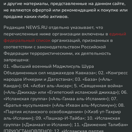
и другие материалы, представленные на данном сайте,
не являются офертой или рекомендацией к покупке или
продаже каких-либо активов.
Редакция NEWS.RU отдельно указывает, что
перечисленные ниже организации включены в
единый
федеральный список
организаций, признанных в
соответствии с законодательством Российской
Федерации террористическими, их деятельность
запрещена:
01. «Высший военный Маджлисуль Шура
Объединенных сил моджахедов Кавказа»; 02. «Конгресс
народов Ичкерии и Дагестана»; 03. «База» («Аль-
Каида»); 04. «Асбат аль-Ансар»; 5. «Священная война»
(«Аль-Джихад» или «Египетский исламский джихад»); 06.
«Исламская группа» («Аль-Гамаа аль-Исламия»); 07.
«Братья-мусульмане» («Аль-Ихван аль-Муслимун»); 08.
«Партия исламского освобождения» («Хизб ут-Тахрир
аль-Ислами»); 09. «Лашкар-И-Тайба»; 10. «Исламская
группа» («Джамаат-и-Ислами»); 11. «Движение Талибан»
[ПРИОСТАНОВЛЕНО]; 12. «Исламская партия