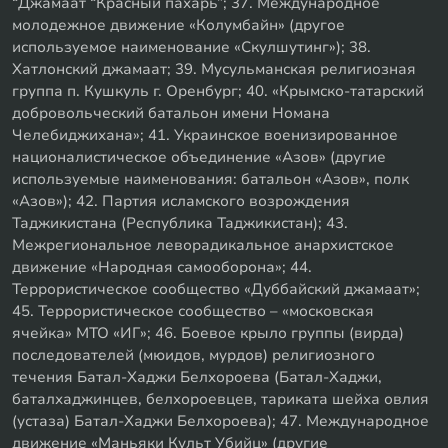
“Джамаат “Красный пахарь”; 37. Международное
молодежное движение «Колумбайн» (другое
используемое наименование «Скулшутинг»); 38.
Хатлонский джамаат; 39. Мусульманская религиозная
группа п. Кушкуль г. Оренбург; 40. «Крымско-татарский
добровольческий батальон имени Номана
Челебиджихана»; 41. Украинское военизированное
националистическое объединение «Азов» (другие
используемые наименования: батальон «Азов», полк
«Азов»); 42. Партия исламского возрождения
Таджикистана (Республика Таджикистан); 43.
Межрегиональное леворадикальное анархистское
движение «Народная самооборона»; 44.
Террористическое сообщество «Дуббайский джамаат»;
45. Террористическое сообщество – «московская
ячейка» МТО «ИГ»; 46. Боевое крыло группы (вирда)
последователей (мюидов, мурдов) религиозного
течения Батал-Хаджи Белхороева (Батал-Хаджи,
баталхаджинцев, белхороевцев, тариката шейха овлия
(устаза) Батал-Хаджи Белхороева); 47. Международное
движение «Маньяки Культ Убийц» (другие