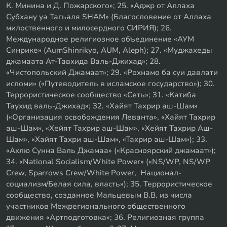
К. Минина и Д. Пожарского»; 25. «Аджр от Аллаха
Субхану уа Тагьаля SHAM» (Благословение от Аллаха
милоственного и милосердного СИРИЯ); 26.
Международное религиозное объединение «АУМ
Синрике» (AumShinrikyo, AUM, Aleph); 27. «Муджахеды
джамаата Ат-Тавхида Валь-Джихад»; 28.
«Чистопольский Джамаат»; 29. «Рохнамо ба суи давлати
исломи» («Путеводитель в исламское государство»); 30.
Террористическое сообщество «Сеть»; 31. «Катиба
Таухид валь-Джихад»; 32. «Хайят Тахрир аш-Шам»
(«Организация освобождения Леванта», «Хайят Тахрир
аш-Шам», «Хейят Тахрир аш-Шам», «Хейят Тахрир Аш-
Шам», «Хайят Тахри аш-Шам», «Тахрир аш-Шам»); 33.
«Ахлю Сунна Валь Джамаа» («Красноярский джамаат»);
34. «National Socialism/White Power» («NS/WP, NS/WP
Crew, Sparrows Crew/White Power, Национал-
социализм/Белая сила, власть»); 35. Террористическое
сообщество, созданное Мальцевым В.В. из числа
участников Межрегионального общественного
движения «Артподготовка»; 36. Религиозная группа