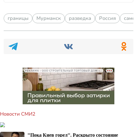
границы
Мурманск
разведка
Россия
само
РЕКЛАМА • ООО СТРОИТЕЛЬНЫЙ ТОРГОВЫЙ ДОМ «ПЕТРОВИЧ», ИНН 7802348846
Новости СМИ2
"Пока Киев горел". Раскрыто состояние