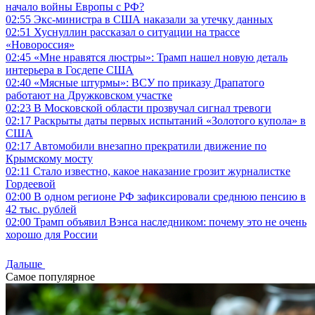
начало войны Европы с РФ?
02:55
Экс-министра в США наказали за утечку данных
02:51
Хуснуллин рассказал о ситуации на трассе
«Новороссия»
02:45
«Мне нравятся люстры»: Трамп нашел новую деталь
интерьера в Госдепе США
02:40
«Мясные штурмы»: ВСУ по приказу Драпатого
работают на Дружковском участке
02:23
В Московской области прозвучал сигнал тревоги
02:17
Раскрыты даты первых испытаний «Золотого купола» в
США
02:17
Автомобили внезапно прекратили движение по
Крымскому мосту
02:11
Стало известно, какое наказание грозит журналистке
Гордеевой
02:00
В одном регионе РФ зафиксировали среднюю пенсию в
42 тыс. рублей
02:00
Трамп объявил Вэнса наследником: почему это не очень
хорошо для России
Дальше
Самое популярное