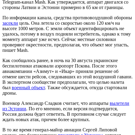
Telegram-канал Mash. Как утверждается, аппарат двигался со
стороны Латвии и Эстонии примерно в 65 км от границы.
По информации канала, средства противовоздушной обороны
засекли
цель. Она летела со скоростью около 120 км/ч на
высоте 1000 метров. С земли объект идентифицировать не
удалось, потому в воздух подняли истребитель, однако к тому
моменту аппарат уже исчез. Сейчас местные силовики
проверяют окрестности, предполагая, что объект мог упасть,
пишет Mash.
Как сообщалось ранее, в ночь на 30 августа украинские
беспилотники атаковали аэропорт Пскова. После этого
авиакомпании «Азимут» и «Икар» приняли решение об
отмене шести рейсов, следовавших из этой воздушной гавани.
В экспертном сообществе предполагали, что целью налета
был
военный объект
. Также обсуждается, откуда стартовали
дроны.
Военкор Александр Сладков считает, что аппараты
вылетели
из Эстонии
. По его мнению, если версия подтвердится,
Россия должна будет ответить. В противном случае следует
ждать новых атак, причем более крупных.
В то же время генерал-майор авиации Сергей Липовой