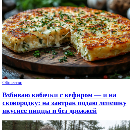
Общество
Взбиваю кабачки с кефиром — и на
сковородку: на завтрак подаю лепешку
вкуснее пиццы и без дрожжей