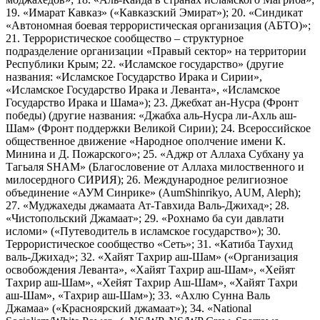
19. «Имарат Кавказ» («Кавказский Эмират»); 20. «Синдикат
«Автономная боевая террористическая организация (АБТО)»;
21. Террористическое сообщество – структурное
подразделение организации «Правый сектор» на территории
Республики Крым; 22. «Исламское государство» (другие
названия: «Исламское Государство Ирака и Сирии»,
«Исламское Государство Ирака и Леванта», «Исламское
Государство Ирака и Шама»); 23. Джебхат ан-Нусра (Фронт
победы) (другие названия: «Джабха аль-Нусра ли-Ахль аш-
Шам» (Фронт поддержки Великой Сирии); 24. Всероссийское
общественное движение «Народное ополчение имени К.
Минина и Д. Пожарского»; 25. «Аджр от Аллаха Субхану уа
Тагьаля SHAM» (Благословение от Аллаха милоственного и
милосердного СИРИЯ); 26. Международное религиозное
объединение «АУМ Синрике» (AumShinrikyo, AUM, Aleph);
27. «Муджахеды джамаата Ат-Тавхида Валь-Джихад»; 28.
«Чистопольский Джамаат»; 29. «Рохнамо ба суи давлати
исломи» («Путеводитель в исламское государство»); 30.
Террористическое сообщество «Сеть»; 31. «Катиба Таухид
валь-Джихад»; 32. «Хайят Тахрир аш-Шам» («Организация
освобождения Леванта», «Хайят Тахрир аш-Шам», «Хейят
Тахрир аш-Шам», «Хейят Тахрир Аш-Шам», «Хайят Тахри
аш-Шам», «Тахрир аш-Шам»); 33. «Ахлю Сунна Валь
Джамаа» («Красноярский джамаат»); 34. «National