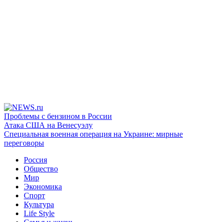
Проблемы с бензином в России
Атака США на Венесуэлу
Специальная военная операция на Украине: мирные
переговоры
Россия
Общество
Мир
Экономика
Спорт
Культура
Life Style