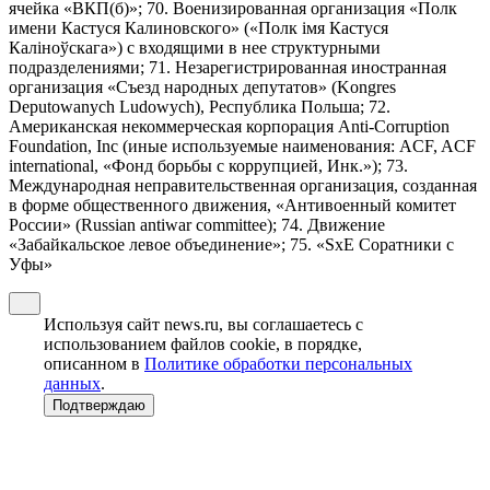
ячейка «ВКП(б)»; 70. Военизированная организация «Полк
имени Кастуся Калиновского» («Полк iмя Кастуся
Калiноўскага») с входящими в нее структурными
подразделениями; 71. Незарегистрированная иностранная
организация «Съезд народных депутатов» (Kongres
Deputowanych Ludowych), Республика Польша; 72.
Американская некоммерческая корпорация Anti-Corruption
Foundation, Inc (иные используемые наименования: ACF, ACF
international, «Фонд борьбы с коррупцией, Инк.»); 73.
Международная неправительственная организация, созданная
в форме общественного движения, «Антивоенный комитет
России» (Russian antiwar committee); 74. Движение
«Забайкальское левое объединение»; 75. «SxE Соратники с
Уфы»
Используя сайт news.ru, вы соглашаетесь с
использованием файлов cookie, в порядке,
описанном в
Политике обработки персональных
данных
.
Подтверждаю