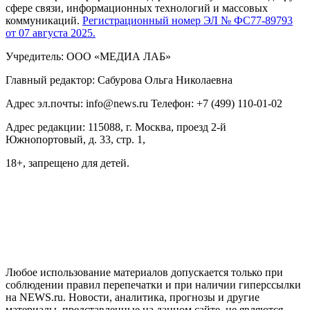
сфере связи, информационных технологий и массовых
коммуникаций.
Регистрационный номер ЭЛ № ФС77-89793
от 07 августа 2025.
Учредитель: ООО «МЕДИА ЛАБ»
Главный редактор: Сабурова Ольга Николаевна
Адрес эл.почты: info@news.ru Телефон: +7 (499) 110-01-02
Адрес редакции: 115088, г. Москва, проезд 2-й
Южнопортовый, д. 33, стр. 1,
18+, запрещено для детей.
На информационном ресурсе NEWS.RU применяются
рекомендательные технологии (информационные технологии
предоставления информации на основе сбора, систематизации
и анализа сведений, относящихся к предпочтениям
пользователей сети "Интернет", находящихся на территории
Российской Федерации)
Любое использование материалов допускается только при
соблюдении правил перепечатки и при наличии гиперссылки
на NEWS.ru. Новости, аналитика, прогнозы и другие
материалы, представленные на данном сайте, не являются