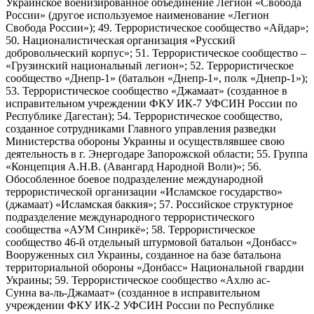
Украинское военизированное объединение Легион «Свобода
России» (другое используемое наименование «Легион
Свобода России»); 49. Террористическое сообщество «Айдар»;
50. Националистическая организация «Русский
добровольческий корпус»; 51. Террористическое сообщество –
«Грузинский национальный легион»; 52. Террористическое
сообщество «Днепр-1» (батальон «Днепр-1», полк «Днепр-1»);
53. Террористическое сообщество «Джамаат» (созданное в
исправительном учреждении ФКУ ИК-7 УФСИН России по
Республике Дагестан); 54. Террористическое сообщество,
созданное сотрудниками Главного управления разведки
Министерства обороны Украины и осуществлявшее свою
деятельность в г. Энергодаре Запорожской области; 55. Группа
«Концепция А.Н.В. (Авангард Народной Воли)»; 56.
Обособленное боевое подразделение международной
террористической организации «Исламское государство»
(джамаат) «Исламская баккия»; 57. Российское структурное
подразделение международного террористического
сообщества «АУМ Синрикё»; 58. Террористическое
сообщество 46-й отдельный штурмовой батальон «Донбасс»
Вооруженных сил Украины, созданное на базе батальона
территориальной обороны «Донбасс» Национальной гвардии
Украины; 59. Террористическое сообщество «Ахлю ас-
Сунна ва-ль-Джамаат» (созданное в исправительном
учреждении ФКУ ИК-2 УФСИН России по Республике