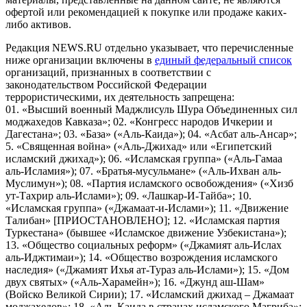
офертой или рекомендацией к покупке или продаже каких-
либо активов.
Редакция NEWS.RU отдельно указывает, что перечисленные
ниже организации включены в
единый федеральный список
организаций, признанных в соответствии с
законодательством Российской Федерации
террористическими, их деятельность запрещена:
01. «Высший военный Маджлисуль Шура Объединенных сил
моджахедов Кавказа»; 02. «Конгресс народов Ичкерии и
Дагестана»; 03. «База» («Аль-Каида»); 04. «Асбат аль-Ансар»;
5. «Священная война» («Аль-Джихад» или «Египетский
исламский джихад»); 06. «Исламская группа» («Аль-Гамаа
аль-Исламия»); 07. «Братья-мусульмане» («Аль-Ихван аль-
Муслимун»); 08. «Партия исламского освобождения» («Хизб
ут-Тахрир аль-Ислами»); 09. «Лашкар-И-Тайба»; 10.
«Исламская группа» («Джамаат-и-Ислами»); 11. «Движение
Талибан» [ПРИОСТАНОВЛЕНО]; 12. «Исламская партия
Туркестана» (бывшее «Исламское движение Узбекистана»);
13. «Общество социальных реформ» («Джамият аль-Ислах
аль-Иджтимаи»); 14. «Общество возрождения исламского
наследия» («Джамият Ихья ат-Тураз аль-Ислами»); 15. «Дом
двух святых» («Аль-Харамейн»); 16. «Джунд аш-Шам»
(Войско Великой Сирии); 17. «Исламский джихад – Джамаат
моджахедов»; 18. «Аль-Каида в странах исламского Магриба»;