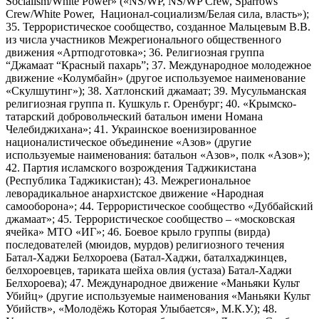
Socialism/White Power» («NS/WP, NS/WP Crew, Sparrows
Crew/White Power, Национал-социализм/Белая сила, власть»);
35. Террористическое сообщество, созданное Мальцевым В.В.
из числа участников Межрегионального общественного
движения «Артподготовка»; 36. Религиозная группа
“Джамаат “Красный пахарь”; 37. Международное молодежное
движение «Колумбайн» (другое используемое наименование
«Скулшутинг»); 38. Хатлонский джамаат; 39. Мусульманская
религиозная группа п. Кушкуль г. Оренбург; 40. «Крымско-
татарский добровольческий батальон имени Номана
Челебиджихана»; 41. Украинское военизированное
националистическое объединение «Азов» (другие
используемые наименования: батальон «Азов», полк «Азов»);
42. Партия исламского возрождения Таджикистана
(Республика Таджикистан); 43. Межрегиональное
леворадикальное анархистское движение «Народная
самооборона»; 44. Террористическое сообщество «Дуббайский
джамаат»; 45. Террористическое сообщество – «московская
ячейка» МТО «ИГ»; 46. Боевое крыло группы (вирда)
последователей (мюидов, мурдов) религиозного течения
Батал-Хаджи Белхороева (Батал-Хаджи, баталхаджинцев,
белхороевцев, тариката шейха овлия (устаза) Батал-Хаджи
Белхороева); 47. Международное движение «Маньяки Культ
Убийц» (другие используемые наименования «Маньяки Культ
Убийств», «Молодёжь Которая Улыбается», М.К.У.); 48.