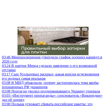
РЕКЛАМА • ООО СТРОИТЕЛЬНЫЙ ТОРГОВЫЙ ДОМ «ПЕТРОВИЧ», ИНН 7802348846
03:46
Минпросвещения утвердило график осенних каникул в
2026 году
03:24
В партии Мерца сделали заявление о его возможной
отставке
03:17
Сын Усольцевых раскрыл, какая версия исчезновения
его родных самая реальная
03:08
В МИД объяснили, почему застопорилась тема якобы
похищенных РФ украинцев
03:08
Пентагон уволил поддерживавшего Украину генерала
03:03
«Инструмент пропаганды»: сооснователь «Википедии»
дал ей оценку
03:00
Польша угрожает сбивать российские ракеты: это