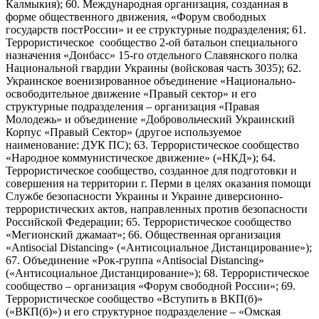
Калмыкия); 60. Международная организация, созданная в
форме общественного движения, «Форум свободных
государств постРоссии» и ее структурные подразделения; 61.
Террористическое сообщество 2-ой батальон специального
назначения «Донбасс» 15-го отдельного Славянского полка
Национальной гвардии Украины (войсковая часть 3035); 62.
Украинское военизированное объединение «Национально-
освободительное движение «Правый сектор» и его
структурные подразделения – организация «Правая
Молодежь» и объединение «Добровольческий Украинский
Корпус «Правый Сектор» (другое используемое
наименование: ДУК ПС); 63. Террористическое сообщество
«Народное коммунистическое движение» («НКД»); 64.
Террористическое сообщество, созданное для подготовки и
совершения на территории г. Перми в целях оказания помощи
Службе безопасности Украины и Украине диверсионно-
террористических актов, направленных против безопасности
Российской Федерации; 65. Террористическое сообщество
«Мегионский джамаат»; 66. Общественная организация
«Antisocial Distancing» («Антисоциальное Дистанцирование»);
67. Объединение «Рок-группа «Antisocial Distancing»
(«Антисоциальное Дистанцирование»); 68. Террористическое
сообщество – организация «Форум свободной России»; 69.
Террористическое сообщество «Вступить в ВКП(б)»
(«ВКП(б)») и его структурное подразделение – «Омская