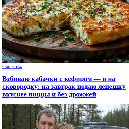
Общество
Взбиваю кабачки с кефиром — и на
сковородку: на завтрак подаю лепешку
вкуснее пиццы и без дрожжей