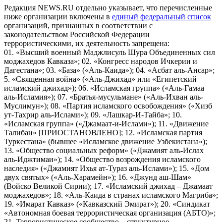
Редакция NEWS.RU отдельно указывает, что перечисленные
ниже организации включены в
единый федеральный список
организаций, признанных в соответствии с
законодательством Российской Федерации
террористическими, их деятельность запрещена:
01. «Высший военный Маджлисуль Шура Объединенных сил
моджахедов Кавказа»; 02. «Конгресс народов Ичкерии и
Дагестана»; 03. «База» («Аль-Каида»); 04. «Асбат аль-Ансар»;
5. «Священная война» («Аль-Джихад» или «Египетский
исламский джихад»); 06. «Исламская группа» («Аль-Гамаа
аль-Исламия»); 07. «Братья-мусульмане» («Аль-Ихван аль-
Муслимун»); 08. «Партия исламского освобождения» («Хизб
ут-Тахрир аль-Ислами»); 09. «Лашкар-И-Тайба»; 10.
«Исламская группа» («Джамаат-и-Ислами»); 11. «Движение
Талибан» [ПРИОСТАНОВЛЕНО]; 12. «Исламская партия
Туркестана» (бывшее «Исламское движение Узбекистана»);
13. «Общество социальных реформ» («Джамият аль-Ислах
аль-Иджтимаи»); 14. «Общество возрождения исламского
наследия» («Джамият Ихья ат-Тураз аль-Ислами»); 15. «Дом
двух святых» («Аль-Харамейн»); 16. «Джунд аш-Шам»
(Войско Великой Сирии); 17. «Исламский джихад – Джамаат
моджахедов»; 18. «Аль-Каида в странах исламского Магриба»;
19. «Имарат Кавказ» («Кавказский Эмират»); 20. «Синдикат
«Автономная боевая террористическая организация (АБТО)»;
21. Террористическое сообщество – структурное