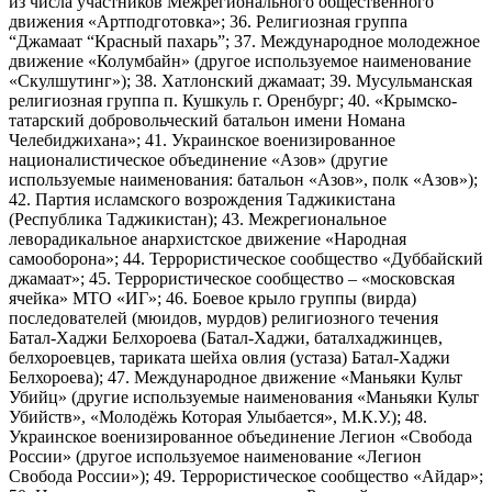
из числа участников Межрегионального общественного
движения «Артподготовка»; 36. Религиозная группа
“Джамаат “Красный пахарь”; 37. Международное молодежное
движение «Колумбайн» (другое используемое наименование
«Скулшутинг»); 38. Хатлонский джамаат; 39. Мусульманская
религиозная группа п. Кушкуль г. Оренбург; 40. «Крымско-
татарский добровольческий батальон имени Номана
Челебиджихана»; 41. Украинское военизированное
националистическое объединение «Азов» (другие
используемые наименования: батальон «Азов», полк «Азов»);
42. Партия исламского возрождения Таджикистана
(Республика Таджикистан); 43. Межрегиональное
леворадикальное анархистское движение «Народная
самооборона»; 44. Террористическое сообщество «Дуббайский
джамаат»; 45. Террористическое сообщество – «московская
ячейка» МТО «ИГ»; 46. Боевое крыло группы (вирда)
последователей (мюидов, мурдов) религиозного течения
Батал-Хаджи Белхороева (Батал-Хаджи, баталхаджинцев,
белхороевцев, тариката шейха овлия (устаза) Батал-Хаджи
Белхороева); 47. Международное движение «Маньяки Культ
Убийц» (другие используемые наименования «Маньяки Культ
Убийств», «Молодёжь Которая Улыбается», М.К.У.); 48.
Украинское военизированное объединение Легион «Свобода
России» (другое используемое наименование «Легион
Свобода России»); 49. Террористическое сообщество «Айдар»;