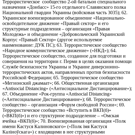
Террористическое сообщество 2-ой батальон специального
назначения «Донбасс» 15-го отдельного Славянского полка
Национальной гвардии Украины (войсковая часть 3035); 62.
Украинское военизированное объединение «Национально-
освободительное движение «Правый сектор» и его
структурные подразделения – организация «Правая
Молодежь» и объединение «Добровольческий Украинский
Корпус «Правый Сектор» (другое используемое
наименование: ДУК ПС); 63. Террористическое сообщество
«Народное коммунистическое движение» («НКД»); 64.
Террористическое сообщество, созданное для подготовки и
совершения на территории г. Перми в целях оказания помощи
Службе безопасности Украины и Украине диверсионно-
террористических актов, направленных против безопасности
Российской Федерации; 65. Террористическое сообщество
«Мегионский джамаат»; 66. Общественная организация
«Antisocial Distancing» («Антисоциальное Дистанцирование»);
67. Объединение «Рок-группа «Antisocial Distancing»
(«Антисоциальное Дистанцирование»); 68. Террористическое
сообщество – организация «Форум свободной России»; 69.
Террористическое сообщество «Вступить в ВКП(б)»
(«ВКП(б)») и его структурное подразделение – «Омская
ячейка «ВКП(б)»; 70. Военизированная организация «Полк
имени Кастуся Калиновского» («Полк iмя Кастуся
Калiноўскага») с входящими в нее структурными