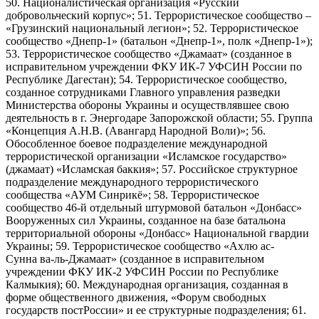
50. Националистическая организация «Русский
добровольческий корпус»; 51. Террористическое сообщество –
«Грузинский национальный легион»; 52. Террористическое
сообщество «Днепр-1» (батальон «Днепр-1», полк «Днепр-1»);
53. Террористическое сообщество «Джамаат» (созданное в
исправительном учреждении ФКУ ИК-7 УФСИН России по
Республике Дагестан); 54. Террористическое сообщество,
созданное сотрудниками Главного управления разведки
Министерства обороны Украины и осуществлявшее свою
деятельность в г. Энергодаре Запорожской области; 55. Группа
«Концепция А.Н.В. (Авангард Народной Воли)»; 56.
Обособленное боевое подразделение международной
террористической организации «Исламское государство»
(джамаат) «Исламская баккия»; 57. Российское структурное
подразделение международного террористического
сообщества «АУМ Синрикё»; 58. Террористическое
сообщество 46-й отдельный штурмовой батальон «Донбасс»
Вооруженных сил Украины, созданное на базе батальона
территориальной обороны «Донбасс» Национальной гвардии
Украины; 59. Террористическое сообщество «Ахлю ас-
Сунна ва-ль-Джамаат» (созданное в исправительном
учреждении ФКУ ИК-2 УФСИН России по Республике
Калмыкия); 60. Международная организация, созданная в
форме общественного движения, «Форум свободных
государств постРоссии» и ее структурные подразделения; 61.