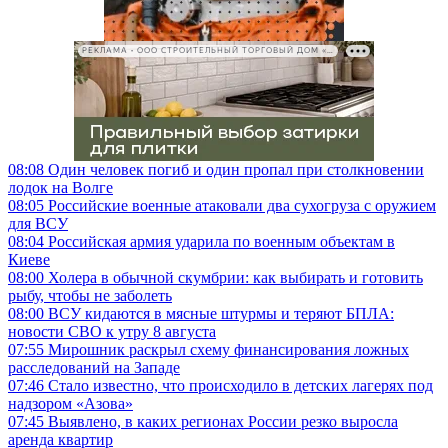
РЕКЛАМА • ООО СТРОИТЕЛЬНЫЙ ТОРГОВЫЙ ДОМ «ПЕТРОВИЧ», ИНН 7802348846
08:08
Один человек погиб и один пропал при столкновении
лодок на Волге
08:05
Российские военные атаковали два сухогруза с оружием
для ВСУ
08:04
Российская армия ударила по военным объектам в
Киеве
08:00
Холера в обычной скумбрии: как выбирать и готовить
рыбу, чтобы не заболеть
08:00
ВСУ кидаются в мясные штурмы и теряют БПЛА:
новости СВО к утру 8 августа
07:55
Мирошник раскрыл схему финансирования ложных
расследований на Западе
07:46
Стало известно, что происходило в детских лагерях под
надзором «Азова»
07:45
Выявлено, в каких регионах России резко выросла
аренда квартир