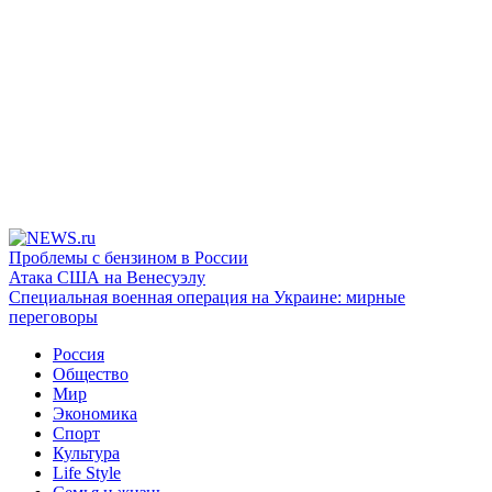
Проблемы с бензином в России
Атака США на Венесуэлу
Специальная военная операция на Украине: мирные
переговоры
Россия
Общество
Мир
Экономика
Спорт
Культура
Life Style