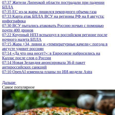
07:37
Жители Липецкой области пострадали при падении
БПЛА
07:35
ЕС из-за жары лишился рекордного объема газа
07:33
Карта атак БПЛА ВСУ на регионы РФ на 8 августа:
инфографика
07:30
ВСУ пытались атаковать Россию ночью с помощью
почти 400 дронов
07:22
Крупный НПЗ вспыхнул в российском регионе после
ночного налета БПЛА
07:15
Жара +34, ливни и «температурные качели»: погода в
августе удивит россиян
07:14
«Да что она несет?»: в Евросоюзе набросились на
Каллас после слов о России
07:14
Новая Зеландия анонсировала 36-й пакет
антироссийских санкций
07:10
OpenAI изменила планы по ИИ-модели Astra
Дальше
Самое популярное