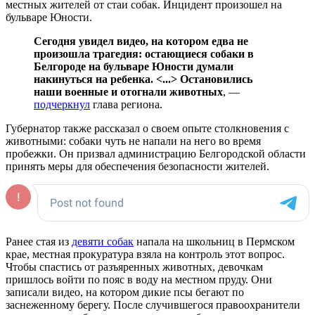
местных жителей от стаи собак. Инцидент произошел на
бульваре Юности.
Сегодня увидел видео, на котором едва не
произошла трагедия: остающиеся собаки в
Белгороде на бульваре Юности думали
накинуться на ребенка. <...> Остановились
наши военные и отогнали животных
, —
подчеркнул
глава региона.
Губернатор также рассказал о своем опыте столкновения с
животными: собаки чуть не напали на него во время
пробежки. Он призвал администрацию Белгородской области
принять меры для обеспечения безопасности жителей.
Ранее стая из
девяти собак
напала на школьниц в Пермском
крае, местная прокуратура взяла на контроль этот вопрос.
Чтобы спастись от разъяренных животных, девочкам
пришлось войти по пояс в воду на местном пруду. Они
записали видео, на котором дикие псы бегают по
заснеженному берегу. После случившегося правоохранители