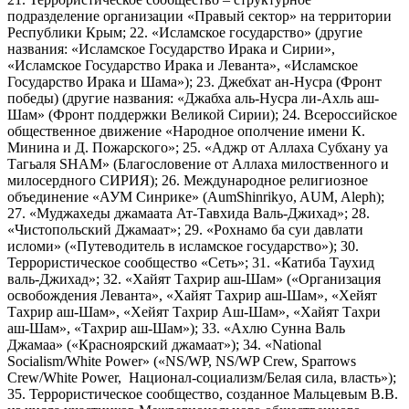
подразделение организации «Правый сектор» на территории
Республики Крым; 22. «Исламское государство» (другие
названия: «Исламское Государство Ирака и Сирии»,
«Исламское Государство Ирака и Леванта», «Исламское
Государство Ирака и Шама»); 23. Джебхат ан-Нусра (Фронт
победы) (другие названия: «Джабха аль-Нусра ли-Ахль аш-
Шам» (Фронт поддержки Великой Сирии); 24. Всероссийское
общественное движение «Народное ополчение имени К.
Минина и Д. Пожарского»; 25. «Аджр от Аллаха Субхану уа
Тагьаля SHAM» (Благословение от Аллаха милоственного и
милосердного СИРИЯ); 26. Международное религиозное
объединение «АУМ Синрике» (AumShinrikyo, AUM, Aleph);
27. «Муджахеды джамаата Ат-Тавхида Валь-Джихад»; 28.
«Чистопольский Джамаат»; 29. «Рохнамо ба суи давлати
исломи» («Путеводитель в исламское государство»); 30.
Террористическое сообщество «Сеть»; 31. «Катиба Таухид
валь-Джихад»; 32. «Хайят Тахрир аш-Шам» («Организация
освобождения Леванта», «Хайят Тахрир аш-Шам», «Хейят
Тахрир аш-Шам», «Хейят Тахрир Аш-Шам», «Хайят Тахри
аш-Шам», «Тахрир аш-Шам»); 33. «Ахлю Сунна Валь
Джамаа» («Красноярский джамаат»); 34. «National
Socialism/White Power» («NS/WP, NS/WP Crew, Sparrows
Crew/White Power, Национал-социализм/Белая сила, власть»);
35. Террористическое сообщество, созданное Мальцевым В.В.