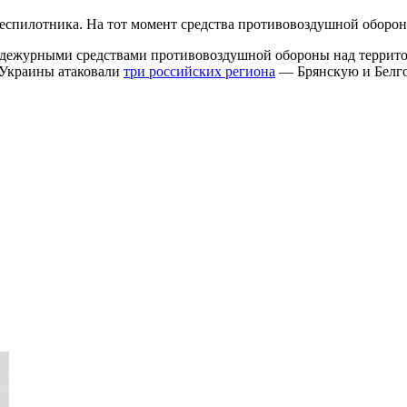
 беспилотника. На тот момент средства противовоздушной оборо
я дежурными средствами противовоздушной обороны над террит
 Украины атаковали
три российских региона
— Брянскую и Белго