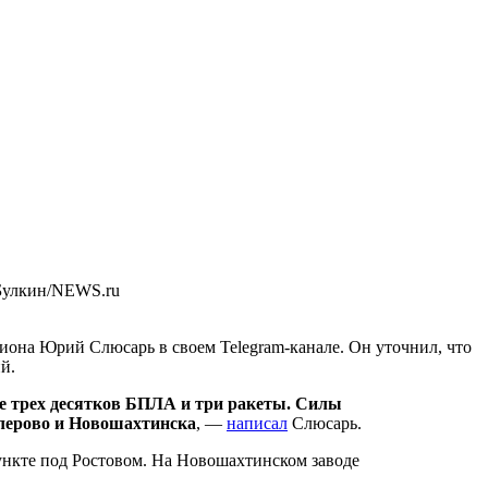
Булкин/NEWS.ru
гиона Юрий Слюсарь в своем Telegram-канале. Он уточнил, что
й.
ее трех десятков БПЛА и три ракеты. Силы
ллерово и Новошахтинска
, —
написал
Слюсарь.
ункте под Ростовом. На Новошахтинском заводе