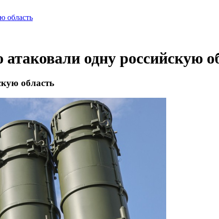
ю область
ю атаковали одну российскую о
скую область