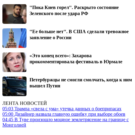
"Пока Киев горел". Раскрыто состояние
Зеленского после удара РФ
"Ее больше нет". В США сделали тревожное
заявление о России
«Это конец всего»: Захарова
прокомментировала фестиваль в Юрмале
Петербуржцы не смогли смолчать, когда к ним
вышел Путин
ЛЕНТА НОВОСТЕЙ
05:03
Трампа «свела с ума» утечка данных о боеприпасах
05:00
Дизайнер назвала главную ошибку при выборе обоев
04:45
В Туве произошло мощное землетрясение на границе с
Монголией