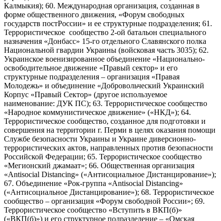
Калмыкия); 60. Международная организация, созданная в
форме общественного движения, «Форум свободных
государств постРоссии» и ее структурные подразделения; 61.
Террористическое сообщество 2-ой батальон специального
назначения «Донбасс» 15-го отдельного Славянского полка
Национальной гвардии Украины (войсковая часть 3035); 62.
Украинское военизированное объединение «Национально-
освободительное движение «Правый сектор» и его
структурные подразделения – организация «Правая
Молодежь» и объединение «Добровольческий Украинский
Корпус «Правый Сектор» (другое используемое
наименование: ДУК ПС); 63. Террористическое сообщество
«Народное коммунистическое движение» («НКД»); 64.
Террористическое сообщество, созданное для подготовки и
совершения на территории г. Перми в целях оказания помощи
Службе безопасности Украины и Украине диверсионно-
террористических актов, направленных против безопасности
Российской Федерации; 65. Террористическое сообщество
«Мегионский джамаат»; 66. Общественная организация
«Antisocial Distancing» («Антисоциальное Дистанцирование»);
67. Объединение «Рок-группа «Antisocial Distancing»
(«Антисоциальное Дистанцирование»); 68. Террористическое
сообщество – организация «Форум свободной России»; 69.
Террористическое сообщество «Вступить в ВКП(б)»
(«ВКП(б)») и его структурное подразделение – «Омская