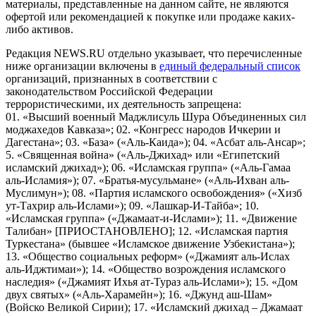
материалы, представленные на данном сайте, не являются
офертой или рекомендацией к покупке или продаже каких-
либо активов.
Редакция NEWS.RU отдельно указывает, что перечисленные
ниже организации включены в
единый федеральный список
организаций, признанных в соответствии с
законодательством Российской Федерации
террористическими, их деятельность запрещена:
01. «Высший военный Маджлисуль Шура Объединенных сил
моджахедов Кавказа»; 02. «Конгресс народов Ичкерии и
Дагестана»; 03. «База» («Аль-Каида»); 04. «Асбат аль-Ансар»;
5. «Священная война» («Аль-Джихад» или «Египетский
исламский джихад»); 06. «Исламская группа» («Аль-Гамаа
аль-Исламия»); 07. «Братья-мусульмане» («Аль-Ихван аль-
Муслимун»); 08. «Партия исламского освобождения» («Хизб
ут-Тахрир аль-Ислами»); 09. «Лашкар-И-Тайба»; 10.
«Исламская группа» («Джамаат-и-Ислами»); 11. «Движение
Талибан» [ПРИОСТАНОВЛЕНО]; 12. «Исламская партия
Туркестана» (бывшее «Исламское движение Узбекистана»);
13. «Общество социальных реформ» («Джамият аль-Ислах
аль-Иджтимаи»); 14. «Общество возрождения исламского
наследия» («Джамият Ихья ат-Тураз аль-Ислами»); 15. «Дом
двух святых» («Аль-Харамейн»); 16. «Джунд аш-Шам»
(Войско Великой Сирии); 17. «Исламский джихад – Джамаат