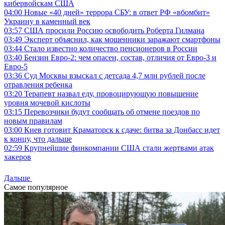
кибервойскам США
04:00
Новые «40 дней» террора СБУ: в ответ РФ «вбомбит»
Украину в каменный век
03:57
США просили Россию освободить Роберта Гилмана
03:49
Эксперт объяснил, как мошенники заражают смартфоны
03:44
Стало известно количество пенсионеров в России
03:40
Бензин Евро-2: чем опасен, состав, отличия от Евро-3 и
Евро-5
03:36
Суд Москвы взыскал с детсада 4,7 млн рублей после
отравления ребенка
03:20
Терапевт назвал еду, провоцирующую повышение
уровня мочевой кислоты
03:15
Перевозчики будут сообщать об отмене поездов по
новым правилам
03:00
Киев готовит Краматорск к сдаче: битва за Донбасс идет
к концу, что дальше
02:59
Крупнейшие финкомпании США стали жертвами атак
хакеров
Дальше
Самое популярное