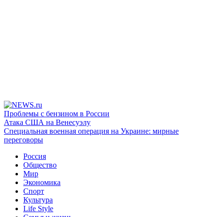
Проблемы с бензином в России
Атака США на Венесуэлу
Специальная военная операция на Украине: мирные
переговоры
Россия
Общество
Мир
Экономика
Спорт
Культура
Life Style