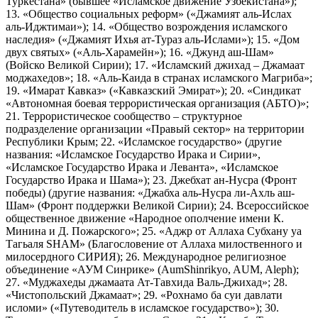
Туркестана» (бывшее «Исламское движение Узбекистана»);
13. «Общество социальных реформ» («Джамият аль-Ислах
аль-Иджтимаи»); 14. «Общество возрождения исламского
наследия» («Джамият Ихья ат-Тураз аль-Ислами»); 15. «Дом
двух святых» («Аль-Харамейн»); 16. «Джунд аш-Шам»
(Войско Великой Сирии); 17. «Исламский джихад – Джамаат
моджахедов»; 18. «Аль-Каида в странах исламского Магриба»;
19. «Имарат Кавказ» («Кавказский Эмират»); 20. «Синдикат
«Автономная боевая террористическая организация (АБТО)»;
21. Террористическое сообщество – структурное
подразделение организации «Правый сектор» на территории
Республики Крым; 22. «Исламское государство» (другие
названия: «Исламское Государство Ирака и Сирии»,
«Исламское Государство Ирака и Леванта», «Исламское
Государство Ирака и Шама»); 23. Джебхат ан-Нусра (Фронт
победы) (другие названия: «Джабха аль-Нусра ли-Ахль аш-
Шам» (Фронт поддержки Великой Сирии); 24. Всероссийское
общественное движение «Народное ополчение имени К.
Минина и Д. Пожарского»; 25. «Аджр от Аллаха Субхану уа
Тагьаля SHAM» (Благословение от Аллаха милоственного и
милосердного СИРИЯ); 26. Международное религиозное
объединение «АУМ Синрике» (AumShinrikyo, AUM, Aleph);
27. «Муджахеды джамаата Ат-Тавхида Валь-Джихад»; 28.
«Чистопольский Джамаат»; 29. «Рохнамо ба суи давлати
исломи» («Путеводитель в исламское государство»); 30.