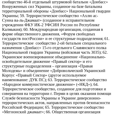
сообщество 46-й отдельный штурмовой батальон «Донбасс»
Вооруженных сил Украины, созданное на базе батальона
территориальной обороны «Донбасс» Национальной гвардии
Украины; 59. Террористическое сообщество «Ахлю ас-
Сунна ва-ль-Джамаат» (созданное в исправительном
учреждении ФКУ ИК-2 УФСИН России по Республике
Калмыкия); 60. Международная организация, созданная в
форме общественного движения, «Форум свободных
государств постРоссии» и ее структурные подразделения; 61.
Террористическое сообщество 2-ой батальон специального
назначения «Донбасс» 15-го отдельного Славянского полка
Национальной гвардии Украины (войсковая часть 3035); 62.
Украинское военизированное объединение «Национально-
освободительное движение «Правый сектор» и его
структурные подразделения – организация «Правая
Молодежь» и объединение «Добровольческий Украинский
Корпус «Правый Сектор» (другое используемое
наименование: ДУК ПС); 63. Террористическое сообщество
«Народное коммунистическое движение» («НКД»); 64.
Террористическое сообщество, созданное для подготовки и
совершения на территории г. Перми в целях оказания помощи
Службе безопасности Украины и Украине диверсионно-
террористических актов, направленных против безопасности
Российской Федерации; 65. Террористическое сообщество
«Мегионский джамаат»; 66. Общественная организация