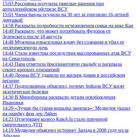
15:03
Россиянка получила тяжелые ранения при
артиллерийском обстреле ВСУ
15:01
Члена банды осудили на 30 лет за торговлю 16-летней
девушкой
14:58
Раскрыты подробности исчезновения семьи на реке Кан
14:49
Раскрыто, что может потребовать Федоров от
Зеленского после 18 августа
14:48
Мужчина изнасиловал вдову без сознания и убил ее
десятимесячную дочь
14:44
Стали известны последствия массированных атак ВСУ
на Севастополь
14:43
Пара отметила бриллиантовую свадьбу и раскрыла
секрет крепких отношений
14:40
Дроны ВСУ ударили по жилым домам в российском
регионе
14:37
Подполковник объяснил, почему бойцов ВСУ косят
экзотические болезни
14:30
В Минобороны раскрыли детали освобождения
Ивановки
14:29
«Лучше бы старая вешалка занялась»: Медведев указал
на ошибку фон дер Ляйен
14:23
Отлетевшее колесо КамАЗа стало причиной
смертельного ДТП
14:19
Медведев объяснил истерику Запада в 2008 году из-за
Абхазии