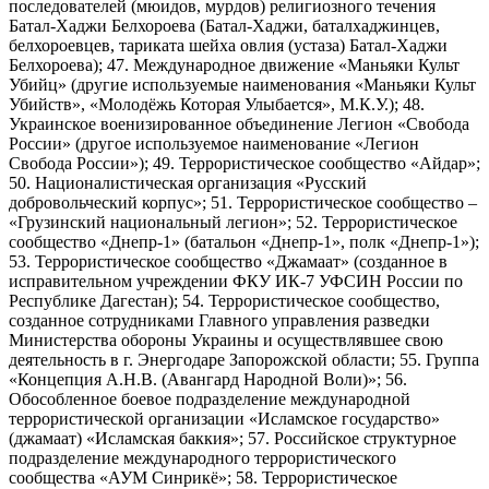
последователей (мюидов, мурдов) религиозного течения
Батал-Хаджи Белхороева (Батал-Хаджи, баталхаджинцев,
белхороевцев, тариката шейха овлия (устаза) Батал-Хаджи
Белхороева); 47. Международное движение «Маньяки Культ
Убийц» (другие используемые наименования «Маньяки Культ
Убийств», «Молодёжь Которая Улыбается», М.К.У.); 48.
Украинское военизированное объединение Легион «Свобода
России» (другое используемое наименование «Легион
Свобода России»); 49. Террористическое сообщество «Айдар»;
50. Националистическая организация «Русский
добровольческий корпус»; 51. Террористическое сообщество –
«Грузинский национальный легион»; 52. Террористическое
сообщество «Днепр-1» (батальон «Днепр-1», полк «Днепр-1»);
53. Террористическое сообщество «Джамаат» (созданное в
исправительном учреждении ФКУ ИК-7 УФСИН России по
Республике Дагестан); 54. Террористическое сообщество,
созданное сотрудниками Главного управления разведки
Министерства обороны Украины и осуществлявшее свою
деятельность в г. Энергодаре Запорожской области; 55. Группа
«Концепция А.Н.В. (Авангард Народной Воли)»; 56.
Обособленное боевое подразделение международной
террористической организации «Исламское государство»
(джамаат) «Исламская баккия»; 57. Российское структурное
подразделение международного террористического
сообщества «АУМ Синрикё»; 58. Террористическое