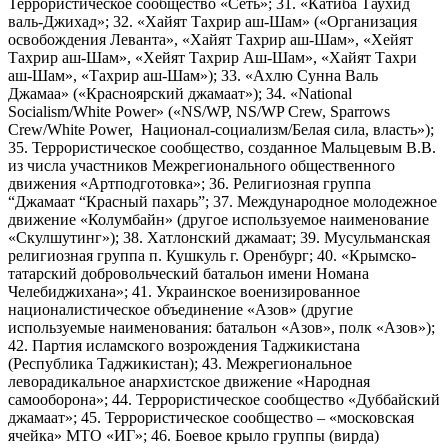
Террористическое сообщество «Сеть»; 31. «Катиба Таухид
валь-Джихад»; 32. «Хайят Тахрир аш-Шам» («Организация
освобождения Леванта», «Хайят Тахрир аш-Шам», «Хейят
Тахрир аш-Шам», «Хейят Тахрир Аш-Шам», «Хайят Тахри
аш-Шам», «Тахрир аш-Шам»); 33. «Ахлю Сунна Валь
Джамаа» («Красноярский джамаат»); 34. «National
Socialism/White Power» («NS/WP, NS/WP Crew, Sparrows
Crew/White Power, Национал-социализм/Белая сила, власть»);
35. Террористическое сообщество, созданное Мальцевым В.В.
из числа участников Межрегионального общественного
движения «Артподготовка»; 36. Религиозная группа
“Джамаат “Красный пахарь”; 37. Международное молодежное
движение «Колумбайн» (другое используемое наименование
«Скулшутинг»); 38. Хатлонский джамаат; 39. Мусульманская
религиозная группа п. Кушкуль г. Оренбург; 40. «Крымско-
татарский добровольческий батальон имени Номана
Челебиджихана»; 41. Украинское военизированное
националистическое объединение «Азов» (другие
используемые наименования: батальон «Азов», полк «Азов»);
42. Партия исламского возрождения Таджикистана
(Республика Таджикистан); 43. Межрегиональное
леворадикальное анархистское движение «Народная
самооборона»; 44. Террористическое сообщество «Дуббайский
джамаат»; 45. Террористическое сообщество – «московская
ячейка» МТО «ИГ»; 46. Боевое крыло группы (вирда)