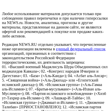
пользователей сети "Интернет", находящихся на территории
Российской Федерации)
Любое использование материалов допускается только при
соблюдении правил перепечатки и при наличии гиперссылки
на NEWS.ru. Новости, аналитика, прогнозы и другие
материалы, представленные на данном сайте, не являются
офертой или рекомендацией к покупке или продаже каких-
либо активов.
Редакция NEWS.RU отдельно указывает, что перечисленные
ниже организации включены в
единый федеральный список
организаций, признанных в соответствии с
законодательством Российской Федерации
террористическими, их деятельность запрещена:
01. «Высший военный Маджлисуль Шура Объединенных сил
моджахедов Кавказа»; 02. «Конгресс народов Ичкерии и
Дагестана»; 03. «База» («Аль-Каида»); 04. «Асбат аль-Ансар»;
5. «Священная война» («Аль-Джихад» или «Египетский
исламский джихад»); 06. «Исламская группа» («Аль-Гамаа
аль-Исламия»); 07. «Братья-мусульмане» («Аль-Ихван аль-
Муслимун»); 08. «Партия исламского освобождения» («Хизб
ут-Тахрир аль-Ислами»); 09. «Лашкар-И-Тайба»; 10.
«Исламская группа» («Джамаат-и-Ислами»); 11. «Движение
Талибан» [ПРИОСТАНОВЛЕНО]; 12. «Исламская партия