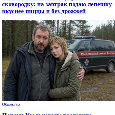
сковородку: на завтрак подаю лепешку
вкуснее пиццы и без дрожжей
Общество