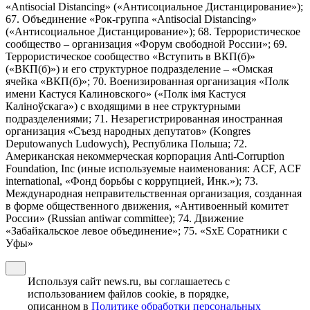
«Antisocial Distancing» («Антисоциальное Дистанцирование»);
67. Объединение «Рок-группа «Antisocial Distancing»
(«Антисоциальное Дистанцирование»); 68. Террористическое
сообщество – организация «Форум свободной России»; 69.
Террористическое сообщество «Вступить в ВКП(б)»
(«ВКП(б)») и его структурное подразделение – «Омская
ячейка «ВКП(б)»; 70. Военизированная организация «Полк
имени Кастуся Калиновского» («Полк iмя Кастуся
Калiноўскага») с входящими в нее структурными
подразделениями; 71. Незарегистрированная иностранная
организация «Съезд народных депутатов» (Kongres
Deputowanych Ludowych), Республика Польша; 72.
Американская некоммерческая корпорация Anti-Corruption
Foundation, Inc (иные используемые наименования: ACF, ACF
international, «Фонд борьбы с коррупцией, Инк.»); 73.
Международная неправительственная организация, созданная
в форме общественного движения, «Антивоенный комитет
России» (Russian antiwar committee); 74. Движение
«Забайкальское левое объединение»; 75. «SxE Соратники с
Уфы»
Используя сайт news.ru, вы соглашаетесь с
использованием файлов cookie, в порядке,
описанном в
Политике обработки персональных