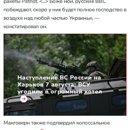
ракеты Patriot. <...> Боже мой, русские ВВС
побеждают, скоро у них будет полное господство в
воздухе над любой частью Украины», —
констатировал он.
Наступление ВС России на
Харьков 7 августа: ВСУ
угодили в огромный котел
Макговерн также подтвердил колоссальное