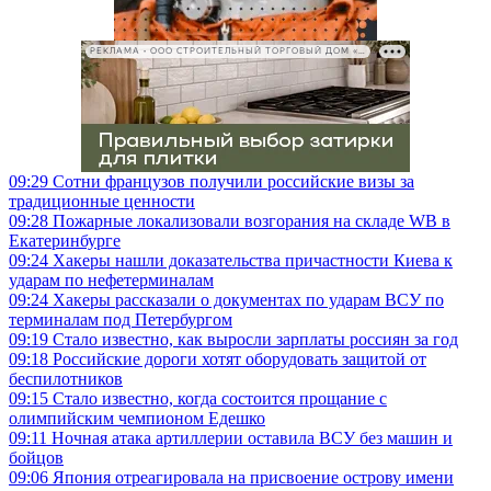
РЕКЛАМА • ООО СТРОИТЕЛЬНЫЙ ТОРГОВЫЙ ДОМ «ПЕТРОВИЧ», ИНН 7802348846
09:29
Сотни французов получили российские визы за
традиционные ценности
09:28
Пожарные локализовали возгорания на складе WB в
Екатеринбурге
09:24
Хакеры нашли доказательства причастности Киева к
ударам по нефетерминалам
09:24
Хакеры рассказали о документах по ударам ВСУ по
терминалам под Петербургом
09:19
Стало известно, как выросли зарплаты россиян за год
09:18
Российские дороги хотят оборудовать защитой от
беспилотников
09:15
Стало известно, когда состоится прощание с
олимпийским чемпионом Едешко
09:11
Ночная атака артиллерии оставила ВСУ без машин и
бойцов
09:06
Япония отреагировала на присвоение острову имени