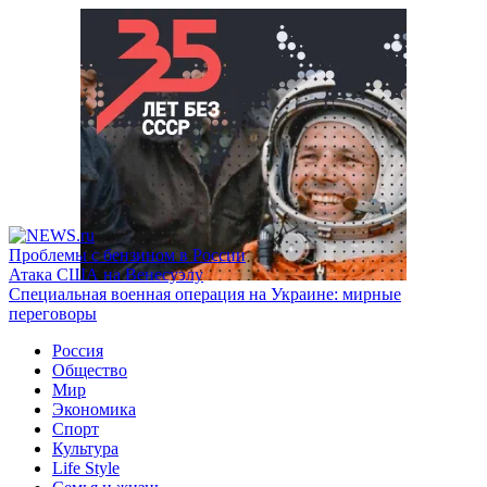
Проблемы с бензином в России
Атака США на Венесуэлу
Специальная военная операция на Украине: мирные
переговоры
Россия
Общество
Мир
Экономика
Спорт
Культура
Life Style