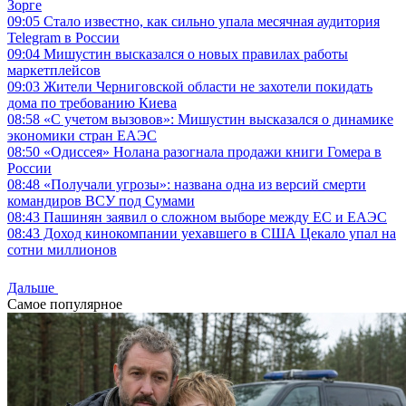
Зорге
09:05
Стало известно, как сильно упала месячная аудитория
Telegram в России
09:04
Мишустин высказался о новых правилах работы
маркетплейсов
09:03
Жители Черниговской области не захотели покидать
дома по требованию Киева
08:58
«С учетом вызовов»: Мишустин высказался о динамике
экономики стран ЕАЭС
08:50
«Одиссея» Нолана разогнала продажи книги Гомера в
России
08:48
«Получали угрозы»: названа одна из версий смерти
командиров ВСУ под Сумами
08:43
Пашинян заявил о сложном выборе между ЕС и ЕАЭС
08:43
Доход кинокомпании уехавшего в США Цекало упал на
сотни миллионов
Дальше
Самое популярное