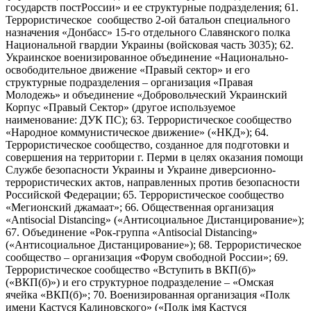
государств постРоссии» и ее структурные подразделения; 61.
Террористическое сообщество 2-ой батальон специального
назначения «Донбасс» 15-го отдельного Славянского полка
Национальной гвардии Украины (войсковая часть 3035); 62.
Украинское военизированное объединение «Национально-
освободительное движение «Правый сектор» и его
структурные подразделения – организация «Правая
Молодежь» и объединение «Добровольческий Украинский
Корпус «Правый Сектор» (другое используемое
наименование: ДУК ПС); 63. Террористическое сообщество
«Народное коммунистическое движение» («НКД»); 64.
Террористическое сообщество, созданное для подготовки и
совершения на территории г. Перми в целях оказания помощи
Службе безопасности Украины и Украине диверсионно-
террористических актов, направленных против безопасности
Российской Федерации; 65. Террористическое сообщество
«Мегионский джамаат»; 66. Общественная организация
«Antisocial Distancing» («Антисоциальное Дистанцирование»);
67. Объединение «Рок-группа «Antisocial Distancing»
(«Антисоциальное Дистанцирование»); 68. Террористическое
сообщество – организация «Форум свободной России»; 69.
Террористическое сообщество «Вступить в ВКП(б)»
(«ВКП(б)») и его структурное подразделение – «Омская
ячейка «ВКП(б)»; 70. Военизированная организация «Полк
имени Кастуся Калиновского» («Полк iмя Кастуся