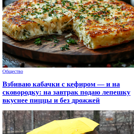
Общество
Взбиваю кабачки с кефиром — и на
сковородку: на завтрак подаю лепешку
вкуснее пиццы и без дрожжей