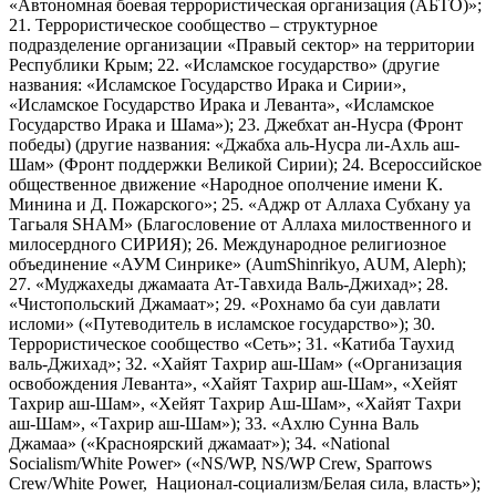
«Автономная боевая террористическая организация (АБТО)»;
21. Террористическое сообщество – структурное
подразделение организации «Правый сектор» на территории
Республики Крым; 22. «Исламское государство» (другие
названия: «Исламское Государство Ирака и Сирии»,
«Исламское Государство Ирака и Леванта», «Исламское
Государство Ирака и Шама»); 23. Джебхат ан-Нусра (Фронт
победы) (другие названия: «Джабха аль-Нусра ли-Ахль аш-
Шам» (Фронт поддержки Великой Сирии); 24. Всероссийское
общественное движение «Народное ополчение имени К.
Минина и Д. Пожарского»; 25. «Аджр от Аллаха Субхану уа
Тагьаля SHAM» (Благословение от Аллаха милоственного и
милосердного СИРИЯ); 26. Международное религиозное
объединение «АУМ Синрике» (AumShinrikyo, AUM, Aleph);
27. «Муджахеды джамаата Ат-Тавхида Валь-Джихад»; 28.
«Чистопольский Джамаат»; 29. «Рохнамо ба суи давлати
исломи» («Путеводитель в исламское государство»); 30.
Террористическое сообщество «Сеть»; 31. «Катиба Таухид
валь-Джихад»; 32. «Хайят Тахрир аш-Шам» («Организация
освобождения Леванта», «Хайят Тахрир аш-Шам», «Хейят
Тахрир аш-Шам», «Хейят Тахрир Аш-Шам», «Хайят Тахри
аш-Шам», «Тахрир аш-Шам»); 33. «Ахлю Сунна Валь
Джамаа» («Красноярский джамаат»); 34. «National
Socialism/White Power» («NS/WP, NS/WP Crew, Sparrows
Crew/White Power, Национал-социализм/Белая сила, власть»);