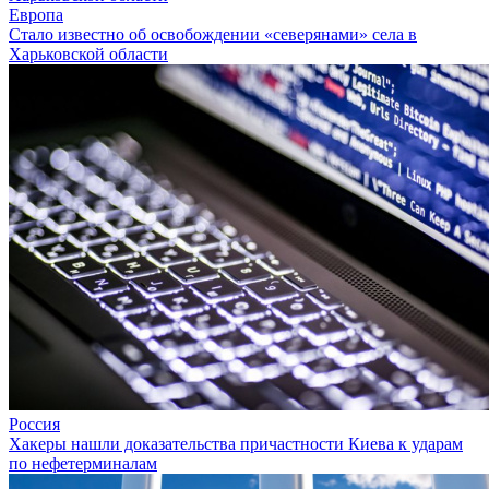
Европа
Стало известно об освобождении «северянами» села в
Харьковской области
Россия
Хакеры нашли доказательства причастности Киева к ударам
по нефетерминалам