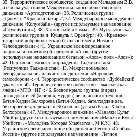
35. Террористическое сообщество, созданное Мальцевым В.В.
из числа участников Межрегионального общественного
движения «Артподготовка»; 36. Религиозная группа
“Джамаат “Красный пахарь”; 37. Международное молодежное
движение «Колумбайн» (другое используемое наименование
«Скулшутинг»); 38. Хатлонский джамаат; 39. Мусульманская
религиозная группа п. Кушкуль г. Оренбург; 40. «Крымско-
татарский добровольческий батальон имени Номана
Челебиджихана»; 41. Украинское военизированное
националистическое объединение «Азов» (другие
используемые наименования: батальон «Азов», полк «Азов»);
42. Партия исламского возрождения Таджикистана
(Республика Таджикистан); 43. Межрегиональное
леворадикальное анархистское движение «Народная
самооборона»; 44. Террористическое сообщество «Дуббайский
джамаат»; 45. Террористическое сообщество – «московская
ячейка» МТО «ИГ»; 46. Боевое крыло группы (вирда)
последователей (мюидов, мурдов) религиозного течения
Батал-Хаджи Белхороева (Батал-Хаджи, баталхаджинцев,
белхороевцев, тариката шейха овлия (устаза) Батал-Хаджи
Белхороева); 47. Международное движение «Маньяки Культ
Убийц» (другие используемые наименования «Маньяки Культ
Убийств», «Молодёжь Которая Улыбается», М.К.У.); 48.
Украинское военизированное объединение Легион «Свобода
России» (другое используемое наименование «Легион