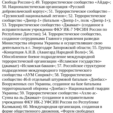
Свобода России»); 49. Террористическое сообщество «Айдар»;
50. Националистическая организация «Русский
добровольческий корпус»; 51. Террористическое сообщество –
«Грузинский национальный легион»; 52. Террористическое
сообщество «Днепр-1» (батальон «Днепр-1», полк «Днепр-1»);
53. Террористическое сообщество «Джамаат» (созданное в
исправительном учреждении ФКУ ИК-7 УФСИН России по
Республике Дагестан); 54. Террористическое сообщество,
созданное сотрудниками Главного управления разведки
Министерства обороны Украины и осуществлявшее свою
деятельность в г. Энергодаре Запорожской области; 55. Группа
«Концепция А.Н.В. (Авангард Народной Воли)»; 56.
Обособленное боевое подразделение международной
террористической организации «Исламское государство»
(джамаат) «Исламская баккия»; 57. Российское структурное
подразделение международного террористического
сообщества «АУМ Синрикё»; 58. Террористическое
сообщество 46-й отдельный штурмовой батальон «Донбасс»
Вооруженных сил Украины, созданное на базе батальона
территориальной обороны «Донбасс» Национальной гвардии
Украины; 59. Террористическое сообщество «Ахлю ас-
Сунна ва-ль-Джамаат» (созданное в исправительном
учреждении ФКУ ИК-2 УФСИН России по Республике
Калмыкия); 60. Международная организация, созданная в
форме общественного движения, «Форум свободных