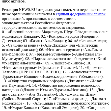
либо активов.
Редакция NEWS.RU отдельно указывает, что перечисленные
ниже организации включены в
единый федеральный список
организаций, признанных в соответствии с
законодательством Российской Федерации
террористическими, их деятельность запрещена:
01. «Высший военный Маджлисуль Шура Объединенных сил
моджахедов Кавказа»; 02. «Конгресс народов Ичкерии и
Дагестана»; 03. «База» («Аль-Каида»); 04. «Асбат аль-Ансар»;
5. «Священная война» («Аль-Джихад» или «Египетский
исламский джихад»); 06. «Исламская группа» («Аль-Гамаа
аль-Исламия»); 07. «Братья-мусульмане» («Аль-Ихван аль-
Муслимун»); 08. «Партия исламского освобождения» («Хизб
ут-Тахрир аль-Ислами»); 09. «Лашкар-И-Тайба»; 10.
«Исламская группа» («Джамаат-и-Ислами»); 11. «Движение
Талибан» [ПРИОСТАНОВЛЕНО]; 12. «Исламская партия
Туркестана» (бывшее «Исламское движение Узбекистана»);
13. «Общество социальных реформ» («Джамият аль-Ислах
аль-Иджтимаи»); 14. «Общество возрождения исламского
наследия» («Джамият Ихья ат-Тураз аль-Ислами»); 15. «Дом
двух святых» («Аль-Харамейн»); 16. «Джунд аш-Шам»
(Войско Великой Сирии); 17. «Исламский джихад – Джамаат
моджахедов»; 18. «Аль-Каида в странах исламского Магриба»;
19. «Имарат Кавказ» («Кавказский Эмират»); 20. «Синдикат