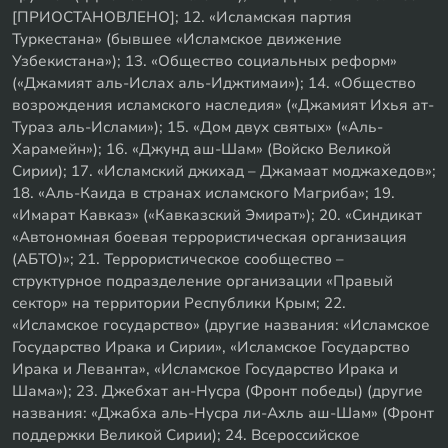
[ПРИОСТАНОВЛЕНО]; 12. «Исламская партия
Туркестана» (бывшее «Исламское движение
Узбекистана»); 13. «Общество социальных реформ»
(«Джамият аль-Ислах аль-Иджтимаи»); 14. «Общество
возрождения исламского наследия» («Джамият Ихья ат-
Тураз аль-Ислами»); 15. «Дом двух святых» («Аль-
Харамейн»); 16. «Джунд аш-Шам» (Войско Великой
Сирии); 17. «Исламский джихад – Джамаат моджахедов»;
18. «Аль-Каида в странах исламского Магриба»; 19.
«Имарат Кавказ» («Кавказский Эмират»); 20. «Синдикат
«Автономная боевая террористическая организация
(АБТО)»; 21. Террористическое сообщество –
структурное подразделение организации «Правый
сектор» на территории Республики Крым; 22.
«Исламское государство» (другие названия: «Исламское
Государство Ирака и Сирии», «Исламское Государство
Ирака и Леванта», «Исламское Государство Ирака и
Шама»); 23. Джебхат ан-Нусра (Фронт победы) (другие
названия: «Джабха аль-Нусра ли-Ахль аш-Шам» (Фронт
поддержки Великой Сирии); 24. Всероссийское