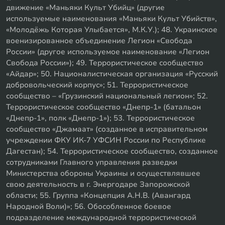
движение «Маньяки Культ Убийц» (другие
используемые наименования «Маньяки Культ Убийств»,
«Молодёжь Которая Улыбается», М.К.У.); 48. Украинское
военизированное объединение Легион «Свобода
России» (другое используемое наименование «Легион
Свобода России»); 49. Террористическое сообщество
«Айдар»; 50. Националистическая организация «Русский
добровольческий корпус»; 51. Террористическое
сообщество – «Грузинский национальный легион»; 52.
Террористическое сообщество «Днепр-1» (батальон
«Днепр-1», полк «Днепр-1»); 53. Террористическое
сообщество «Джамаат» (созданное в исправительном
учреждении ФКУ ИК-7 УФСИН России по Республике
Дагестан); 54. Террористическое сообщество, созданное
сотрудниками Главного управления разведки
Министерства обороны Украины и осуществлявшее
свою деятельность в г. Энергодаре Запорожской
области; 55. Группа «Концепция А.Н.В. (Авангард
Народной Воли)»; 56. Обособленное боевое
подразделение международной террористической