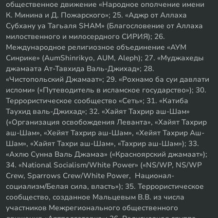
общественное движение «Народное ополчение имени
К. Минина и Д. Пожарского»; 25. «Аджр от Аллаха
Субхану уа Тагьаля SHAM» (Благословение от Аллаха
милоственного и милосердного СИРИЯ); 26.
Международное религиозное объединение «АУМ
Синрике» (AumShinrikyo, AUM, Aleph); 27. «Муджахеды
джамаата Ат-Тавхида Валь-Джихад»; 28.
«Чистопольский Джамаат»; 29. «Рохнамо ба суи давлати
исломи» («Путеводитель в исламское государство»); 30.
Террористическое сообщество «Сеть»; 31. «Катиба
Таухид валь-Джихад»; 32. «Хайят Тахрир аш-Шам»
(«Организация освобождения Леванта», «Хайят Тахрир
аш-Шам», «Хейят Тахрир аш-Шам», «Хейят Тахрир Аш-
Шам», «Хайят Тахри аш-Шам», «Тахрир аш-Шам»); 33.
«Ахлю Сунна Валь Джамаа» («Красноярский джамаат»);
34. «National Socialism/White Power» («NS/WP, NS/WP
Crew, Sparrows Crew/White Power, Национал-
социализм/Белая сила, власть»); 35. Террористическое
сообщество, созданное Мальцевым В.В. из числа
участников Межрегионального общественного