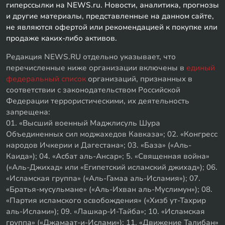
гиперссылки на NEWS.ru. Новости, аналитика, прогнозы
и другие материалы, представленные на данном сайте,
не являются офертой или рекомендацией к покупке или
продаже каких-либо активов.
Редакция NEWS.RU отдельно указывает, что
перечисленные ниже организации включены в
единый
федеральный список
организаций, признанных в
соответствии с законодательством Российской
Федерации террористическими, их деятельность
запрещена:
01. «Высший военный Маджлисуль Шура
Объединенных сил моджахедов Кавказа»; 02. «Конгресс
народов Ичкерии и Дагестана»; 03. «База» («Аль-
Каида»); 04. «Асбат аль-Ансар»; 5. «Священная война»
(«Аль-Джихад» или «Египетский исламский джихад»); 06.
«Исламская группа» («Аль-Гамаа аль-Исламия»); 07.
«Братья-мусульмане» («Аль-Ихван аль-Муслимун»); 08.
«Партия исламского освобождения» («Хизб ут-Тахрир
аль-Ислами»); 09. «Лашкар-И-Тайба»; 10. «Исламская
группа» («Джамаат-и-Ислами»); 11. «Движение Талибан»