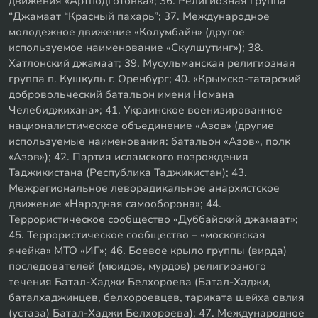
движения «Артподготовка»; 36. Религиозная группа
“Джамаат “Красный пахарь”; 37. Международное
молодежное движение «Колумбайн» (другое
используемое наименование «Скулшутинг»); 38.
Хатлонский джамаат; 39. Мусульманская религиозная
группа п. Кушкуль г. Оренбург; 40. «Крымско-татарский
добровольческий батальон имени Номана
Челебиджихана»; 41. Украинское военизированное
националистическое объединение «Азов» (другие
используемые наименования: батальон «Азов», полк
«Азов»); 42. Партия исламского возрождения
Таджикистана (Республика Таджикистан); 43.
Межрегиональное леворадикальное анархистское
движение «Народная самооборона»; 44.
Террористическое сообщество «Дуббайский джамаат»;
45. Террористическое сообщество – «московская
ячейка» МТО «ИГ»; 46. Боевое крыло группы (вирда)
последователей (мюидов, мурдов) религиозного
течения Батал-Хаджи Белхороева (Батал-Хаджи,
баталхаджинцев, белхороевцев, тариката шейха овлия
(устаза) Батал-Хаджи Белхороева); 47. Международное