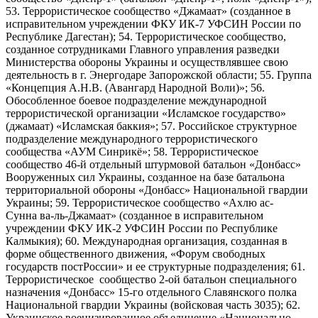
53. Террористическое сообщество «Джамаат» (созданное в
исправительном учреждении ФКУ ИК-7 УФСИН России по
Республике Дагестан); 54. Террористическое сообщество,
созданное сотрудниками Главного управления разведки
Министерства обороны Украины и осуществлявшее свою
деятельность в г. Энергодаре Запорожской области; 55. Группа
«Концепция А.Н.В. (Авангард Народной Воли)»; 56.
Обособленное боевое подразделение международной
террористической организации «Исламское государство»
(джамаат) «Исламская баккия»; 57. Российское структурное
подразделение международного террористического
сообщества «АУМ Синрикё»; 58. Террористическое
сообщество 46-й отдельный штурмовой батальон «Донбасс»
Вооруженных сил Украины, созданное на базе батальона
территориальной обороны «Донбасс» Национальной гвардии
Украины; 59. Террористическое сообщество «Ахлю ас-
Сунна ва-ль-Джамаат» (созданное в исправительном
учреждении ФКУ ИК-2 УФСИН России по Республике
Калмыкия); 60. Международная организация, созданная в
форме общественного движения, «Форум свободных
государств постРоссии» и ее структурные подразделения; 61.
Террористическое сообщество 2-ой батальон специального
назначения «Донбасс» 15-го отдельного Славянского полка
Национальной гвардии Украины (войсковая часть 3035); 62.
Украинское военизированное объединение «Национально-