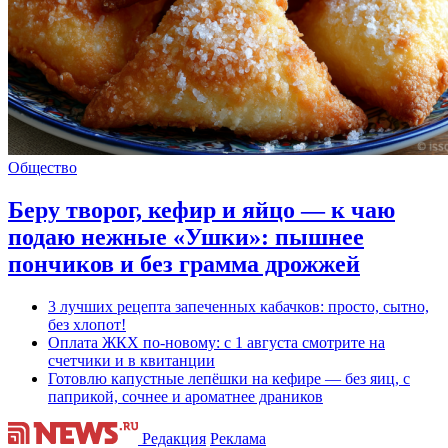
Общество
Беру творог, кефир и яйцо — к чаю
подаю нежные «Ушки»: пышнее
пончиков и без грамма дрожжей
3 лучших рецепта запеченных кабачков: просто, сытно,
без хлопот!
Оплата ЖКХ по-новому: с 1 августа смотрите на
счетчики и в квитанции
Готовлю капустные лепёшки на кефире — без яиц, с
паприкой, сочнее и ароматнее драников
Редакция
Реклама