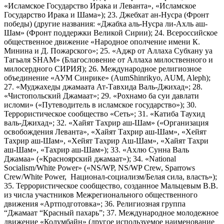
«Исламское Государство Ирака и Леванта», «Исламское
Государство Ирака и Шама»); 23. Джебхат ан-Нусра (Фронт
победы) (другие названия: «Джабха аль-Нусра ли-Ахль аш-
Шам» (Фронт поддержки Великой Сирии); 24. Всероссийское
общественное движение «Народное ополчение имени К.
Минина и Д. Пожарского»; 25. «Аджр от Аллаха Субхану уа
Тагьаля SHAM» (Благословение от Аллаха милоственного и
милосердного СИРИЯ); 26. Международное религиозное
объединение «АУМ Синрике» (AumShinrikyo, AUM, Aleph);
27. «Муджахеды джамаата Ат-Тавхида Валь-Джихад»; 28.
«Чистопольский Джамаат»; 29. «Рохнамо ба суи давлати
исломи» («Путеводитель в исламское государство»); 30.
Террористическое сообщество «Сеть»; 31. «Катиба Таухид
валь-Джихад»; 32. «Хайят Тахрир аш-Шам» («Организация
освобождения Леванта», «Хайят Тахрир аш-Шам», «Хейят
Тахрир аш-Шам», «Хейят Тахрир Аш-Шам», «Хайят Тахри
аш-Шам», «Тахрир аш-Шам»); 33. «Ахлю Сунна Валь
Джамаа» («Красноярский джамаат»); 34. «National
Socialism/White Power» («NS/WP, NS/WP Crew, Sparrows
Crew/White Power, Национал-социализм/Белая сила, власть»);
35. Террористическое сообщество, созданное Мальцевым В.В.
из числа участников Межрегионального общественного
движения «Артподготовка»; 36. Религиозная группа
“Джамаат “Красный пахарь”; 37. Международное молодежное
движение «Колумбайн» (другое используемое наименование