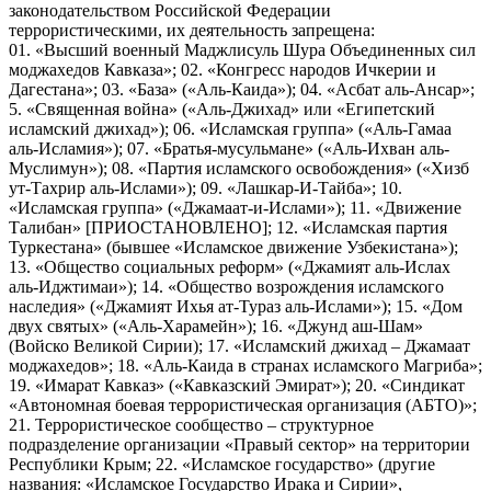
законодательством Российской Федерации
террористическими, их деятельность запрещена:
01. «Высший военный Маджлисуль Шура Объединенных сил
моджахедов Кавказа»; 02. «Конгресс народов Ичкерии и
Дагестана»; 03. «База» («Аль-Каида»); 04. «Асбат аль-Ансар»;
5. «Священная война» («Аль-Джихад» или «Египетский
исламский джихад»); 06. «Исламская группа» («Аль-Гамаа
аль-Исламия»); 07. «Братья-мусульмане» («Аль-Ихван аль-
Муслимун»); 08. «Партия исламского освобождения» («Хизб
ут-Тахрир аль-Ислами»); 09. «Лашкар-И-Тайба»; 10.
«Исламская группа» («Джамаат-и-Ислами»); 11. «Движение
Талибан» [ПРИОСТАНОВЛЕНО]; 12. «Исламская партия
Туркестана» (бывшее «Исламское движение Узбекистана»);
13. «Общество социальных реформ» («Джамият аль-Ислах
аль-Иджтимаи»); 14. «Общество возрождения исламского
наследия» («Джамият Ихья ат-Тураз аль-Ислами»); 15. «Дом
двух святых» («Аль-Харамейн»); 16. «Джунд аш-Шам»
(Войско Великой Сирии); 17. «Исламский джихад – Джамаат
моджахедов»; 18. «Аль-Каида в странах исламского Магриба»;
19. «Имарат Кавказ» («Кавказский Эмират»); 20. «Синдикат
«Автономная боевая террористическая организация (АБТО)»;
21. Террористическое сообщество – структурное
подразделение организации «Правый сектор» на территории
Республики Крым; 22. «Исламское государство» (другие
названия: «Исламское Государство Ирака и Сирии»,