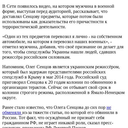
В Сети появилось видео, на котором мужчина в военной
форме, выступая перед аудиторией, рассказывает, что
доставлял Сенцову предметы, которые потом были
использованы как доказательства его причастности к
террористической деятельности.
«Один из тех предметов перевозил я лично - на собственном
автомобиле, на котором я перевозил наших военных», -
отметил мужчина, добавив, что своё признание он делает для
того, чтобы спецслужбы Украины нашли людей, сдавших
режиссёра российским силовикам.
Напомним, Олег Сенцов является украинским режиссёром,
который был задержан представителями российских
спецслужб в Крыму в мае 2014 года. Российский суд
приговорил Сенцова к 20 годам колонии по обвинению в
организации терактов. Сейчас он отбывает свой срок в
колонии строгого режима, расположенной в Ямало-Ненецком
округе.
Ранее стало известно, что Олега Сенцова до сих пор
не
обменяли
из-за тяжести статьи, по которой его обвинили в
России. Тот факт, что осуждённый не признаёт себя
гражданином РФ, не играет никакой роли, сказал пресс-
секретарь президента РФ Дмитрий Песков.