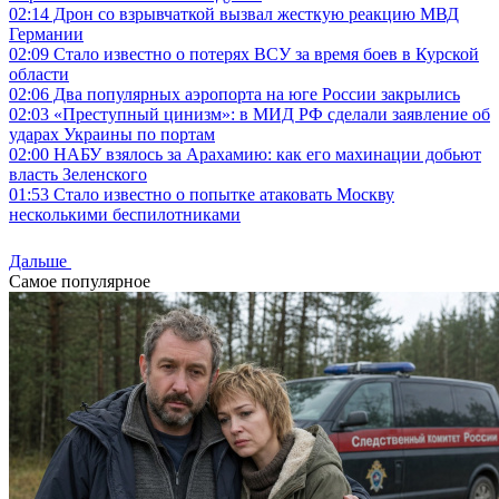
02:14
Дрон со взрывчаткой вызвал жесткую реакцию МВД
Германии
02:09
Стало известно о потерях ВСУ за время боев в Курской
области
02:06
Два популярных аэропорта на юге России закрылись
02:03
«Преступный цинизм»: в МИД РФ сделали заявление об
ударах Украины по портам
02:00
НАБУ взялось за Арахамию: как его махинации добьют
власть Зеленского
01:53
Стало известно о попытке атаковать Москву
несколькими беспилотниками
Дальше
Самое популярное