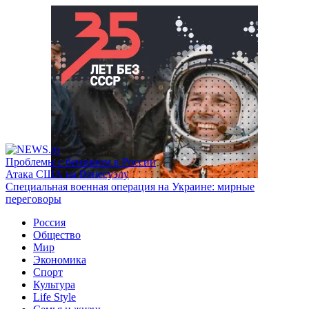
Проблемы с бензином в России
Атака США на Венесуэлу
Специальная военная операция на Украине: мирные
переговоры
Россия
Общество
Мир
Экономика
Спорт
Культура
Life Style