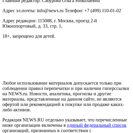
Главный редактор: Сабурова Ольга Николаевна
Адрес эл.почты: info@news.ru Телефон: +7 (499) 110-01-02
Адрес редакции: 115088, г. Москва, проезд 2-й
Южнопортовый, д. 33, стр. 1,
18+, запрещено для детей.
На информационном ресурсе NEWS.RU применяются
рекомендательные технологии (информационные технологии
предоставления информации на основе сбора, систематизации
и анализа сведений, относящихся к предпочтениям
пользователей сети "Интернет", находящихся на территории
Российской Федерации)
Любое использование материалов допускается только при
соблюдении правил перепечатки и при наличии гиперссылки
на NEWS.ru. Новости, аналитика, прогнозы и другие
материалы, представленные на данном сайте, не являются
офертой или рекомендацией к покупке или продаже каких-
либо активов.
Редакция NEWS.RU отдельно указывает, что перечисленные
ниже организации включены в
единый федеральный список
организаций, признанных в соответствии с