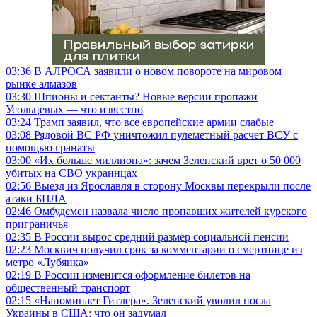
03:36
В АЛРОСА заявили о новом повороте на мировом
рынке алмазов
03:30
Шпионы и сектанты? Новые версии пропажи
Усольцевых — что известно
03:24
Трамп заявил, что все европейские армии слабые
03:08
Рядовой ВС РФ уничтожил пулеметный расчет ВСУ с
помощью гранаты
03:00
«Их больше миллиона»: зачем Зеленский врет о 50 000
убитых на СВО украинцах
02:56
Выезд из Ярославля в сторону Москвы перекрыли после
атаки БПЛА
02:46
Омбудсмен назвала число пропавших жителей курского
приграничья
02:35
В России вырос средний размер социальной пенсии
02:23
Москвич получил срок за комментарии о смертнице из
метро «Лубянка»
02:19
В России изменится оформление билетов на
общественный транспорт
02:15
«Напоминает Гитлера». Зеленский уволил посла
Украины в США: что он задумал