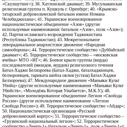
«Скулшутинг»); 38. Хатлонский джамаат; 39. Мусульманская
религиозная группа п. Кушкуль г. Оренбург; 40. «Крымско-
татарский добровольческий батальон имени Номана
Челебиджихана»; 41. Украинское военизированное
националистическое объединение «Азов» (другие
используемые наименования: батальон «Азов», полк «Азов»);
42. Партия исламского возрождения Таджикистана
(Республика Таджикистан); 43. Межрегиональное
леворадикальное анархистское движение «Народная
самооборона»; 44. Террористическое сообщество «Дуббайский
джамаат»; 45. Террористическое сообщество – «московская
ячейка» МТО «ИГ»; 46. Боевое крыло группы (вирда)
последователей (мюидов, мурдов) религиозного течения
Батал-Хаджи Белхороева (Батал-Хаджи, баталхаджинцев,
белхороевцев, тариката шейха овлия (устаза) Батал-Хаджи
Белхороева); 47. Международное движение «Маньяки Культ
Убийц» (другие используемые наименования «Маньяки Культ
Убийств», «Молодёжь Которая Улыбается», М.К.У.); 48.
Украинское военизированное объединение Легион «Свобода
России» (другое используемое наименование «Легион
Свобода России»); 49. Террористическое сообщество «Айдар»;
50. Националистическая организация «Русский
добровольческий корпус»; 51. Террористическое сообщество –
«Грузинский национальный легион»; 52. Террористическое
сообщество «Днепр-1» (батальон «Днепр-1», полк «Днепр-1»);