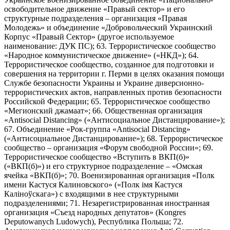
освободительное движение «Правый сектор» и его
структурные подразделения – организация «Правая
Молодежь» и объединение «Добровольческий Украинский
Корпус «Правый Сектор» (другое используемое
наименование: ДУК ПС); 63. Террористическое сообщество
«Народное коммунистическое движение» («НКД»); 64.
Террористическое сообщество, созданное для подготовки и
совершения на территории г. Перми в целях оказания помощи
Службе безопасности Украины и Украине диверсионно-
террористических актов, направленных против безопасности
Российской Федерации; 65. Террористическое сообщество
«Мегионский джамаат»; 66. Общественная организация
«Antisocial Distancing» («Антисоциальное Дистанцирование»);
67. Объединение «Рок-группа «Antisocial Distancing»
(«Антисоциальное Дистанцирование»); 68. Террористическое
сообщество – организация «Форум свободной России»; 69.
Террористическое сообщество «Вступить в ВКП(б)»
(«ВКП(б)») и его структурное подразделение – «Омская
ячейка «ВКП(б)»; 70. Военизированная организация «Полк
имени Кастуся Калиновского» («Полк iмя Кастуся
Калiноўскага») с входящими в нее структурными
подразделениями; 71. Незарегистрированная иностранная
организация «Съезд народных депутатов» (Kongres
Deputowanych Ludowych), Республика Польша; 72.