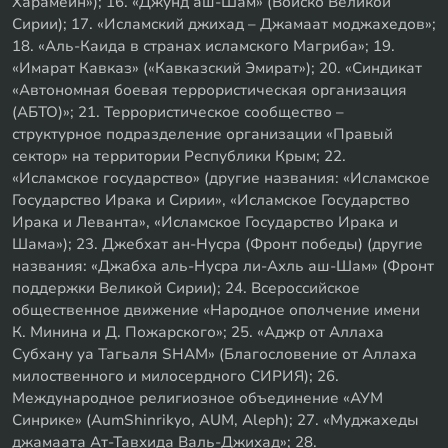
Харамейн»); 16. «Джунд аш-Шам» (Войско Великой
Сирии); 17. «Исламский джихад – Джамаат моджахедов»;
18. «Аль-Каида в странах исламского Магриба»; 19.
«Имарат Кавказ» («Кавказский Эмират»); 20. «Синдикат
«Автономная боевая террористическая организация
(АБТО)»; 21. Террористическое сообщество –
структурное подразделение организации «Правый
сектор» на территории Республики Крым; 22.
«Исламское государство» (другие названия: «Исламское
Государство Ирака и Сирии», «Исламское Государство
Ирака и Леванта», «Исламское Государство Ирака и
Шама»); 23. Джебхат ан-Нусра (Фронт победы) (другие
названия: «Джабха аль-Нусра ли-Ахль аш-Шам» (Фронт
поддержки Великой Сирии); 24. Всероссийское
общественное движение «Народное ополчение имени
К. Минина и Д. Пожарского»; 25. «Аджр от Аллаха
Субхану уа Тагьаля SHAM» (Благословение от Аллаха
милоственного и милосердного СИРИЯ); 26.
Международное религиозное объединение «АУМ
Синрике» (AumShinrikyo, AUM, Aleph); 27. «Муджахеды
джамаата Ат-Тавхида Валь-Джихад»; 28.