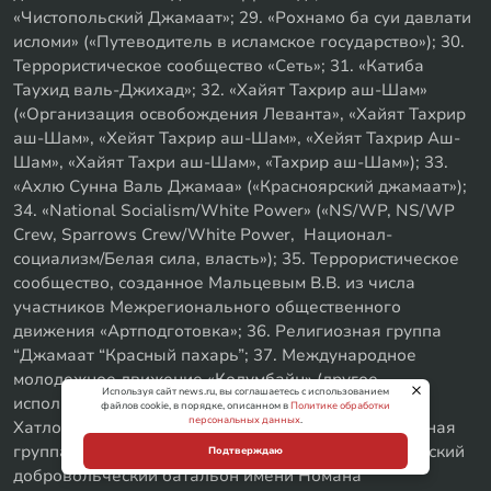
«Чистопольский Джамаат»; 29. «Рохнамо ба суи давлати
исломи» («Путеводитель в исламское государство»); 30.
Террористическое сообщество «Сеть»; 31. «Катиба
Таухид валь-Джихад»; 32. «Хайят Тахрир аш-Шам»
(«Организация освобождения Леванта», «Хайят Тахрир
аш-Шам», «Хейят Тахрир аш-Шам», «Хейят Тахрир Аш-
Шам», «Хайят Тахри аш-Шам», «Тахрир аш-Шам»); 33.
«Ахлю Сунна Валь Джамаа» («Красноярский джамаат»);
34. «National Socialism/White Power» («NS/WP, NS/WP
Crew, Sparrows Crew/White Power, Национал-
социализм/Белая сила, власть»); 35. Террористическое
сообщество, созданное Мальцевым В.В. из числа
участников Межрегионального общественного
движения «Артподготовка»; 36. Религиозная группа
“Джамаат “Красный пахарь”; 37. Международное
молодежное движение «Колумбайн» (другое
Используя сайт news.ru, вы соглашаетесь с использованием
используемое наименование «Скулшутинг»); 38.
файлов cookie, в порядке, описанном в
Политике обработки
персональных данных
.
Хатлонский джамаат; 39. Мусульманская религиозная
группа п. Кушкуль г. Оренбург; 40. «Крымско-татарский
Подтверждаю
добровольческий батальон имени Номана