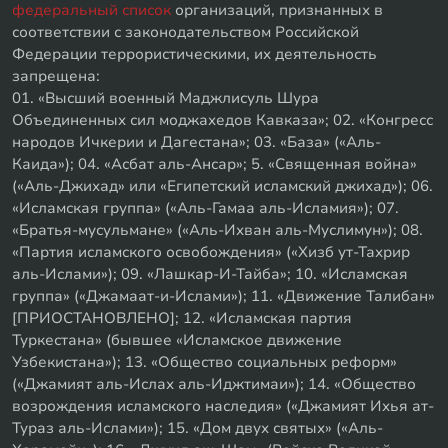
федеральный список
организаций, признанных в
соответствии с законодательством Российской
Федерации террористическими, их деятельность
запрещена:
01. «Высший военный Маджлисуль Шура
Объединенных сил моджахедов Кавказа»; 02. «Конгресс
народов Ичкерии и Дагестана»; 03. «База» («Аль-
Каида»); 04. «Асбат аль-Ансар»; 5. «Священная война»
(«Аль-Джихад» или «Египетский исламский джихад»); 06.
«Исламская группа» («Аль-Гамаа аль-Исламия»); 07.
«Братья-мусульмане» («Аль-Ихван аль-Муслимун»); 08.
«Партия исламского освобождения» («Хизб ут-Тахрир
аль-Ислами»); 09. «Лашкар-И-Тайба»; 10. «Исламская
группа» («Джамаат-и-Ислами»); 11. «Движение Талибан»
[ПРИОСТАНОВЛЕНО]; 12. «Исламская партия
Туркестана» (бывшее «Исламское движение
Узбекистана»); 13. «Общество социальных реформ»
(«Джамият аль-Ислах аль-Иджтимаи»); 14. «Общество
возрождения исламского наследия» («Джамият Ихья ат-
Тураз аль-Ислами»); 15. «Дом двух святых» («Аль-