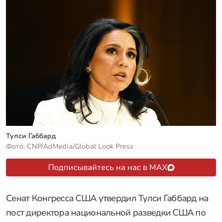
Тулси Габбард
Фото: CNP/AdMedia/Global Look Press
Подписывайтесь на нас в MAX
Сенат Конгресса США утвердил Тулси Габбард на
пост директора национальной разведки США по