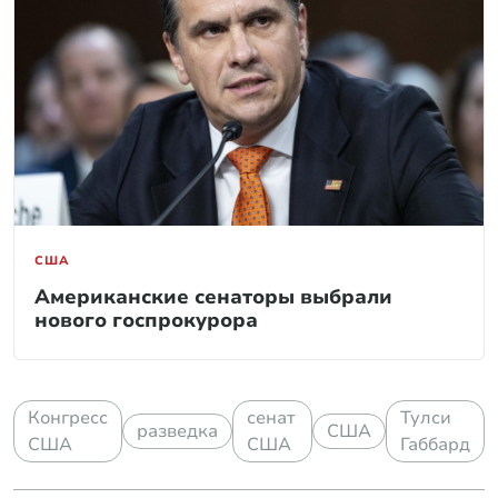
США
Американские сенаторы выбрали
нового госпрокурора
Конгресс
сенат
Тулси
разведка
США
США
США
Габбард