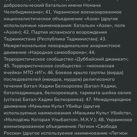
добровольческий батальон имени Номана
Челебиджихана»; 41. Украинское военизированное
националистическое объединение «Азов» (другие
используемые наименования: батальон «Азов», полк
«Азов»); 42. Партия исламского возрождения
Таджикистана (Республика Таджикистан); 43.
Межрегиональное леворадикальное анархистское
движение «Народная самооборона»; 44.
Террористическое сообщество «Дуббайский джамаат»;
45. Террористическое сообщество – «московская
ячейка» МТО «ИГ»; 46. Боевое крыло группы (вирда)
последователей (мюидов, мурдов) религиозного
течения Батал-Хаджи Белхороева (Батал-Хаджи,
баталхаджинцев, белхороевцев, тариката шейха овлия
(устаза) Батал-Хаджи Белхороева); 47. Международное
движение «Маньяки Культ Убийц» (другие
используемые наименования «Маньяки Культ Убийств»,
«Молодёжь Которая Улыбается», М.К.У.); 48. Украинское
военизированное объединение Легион «Свобода
России» (другое используемое наименование «Легион