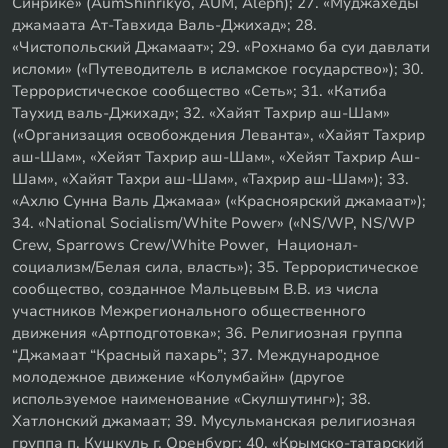
Синрике» (AumShinrikyo, AUM, Aleph); 27. «Муджахеды
джамаата Ат-Тавхида Валь-Джихад»; 28.
«Чистопольский Джамаат»; 29. «Рохнамо ба суи давлати
исломи» («Путеводитель в исламское государство»); 30.
Террористическое сообщество «Сеть»; 31. «Катиба
Таухид валь-Джихад»; 32. «Хайят Тахрир аш-Шам»
(«Организация освобождения Леванта», «Хайят Тахрир
аш-Шам», «Хейят Тахрир аш-Шам», «Хейят Тахрир Аш-
Шам», «Хайят Тахри аш-Шам», «Тахрир аш-Шам»); 33.
«Ахлю Сунна Валь Джамаа» («Красноярский джамаат»);
34. «National Socialism/White Power» («NS/WP, NS/WP
Crew, Sparrows Crew/White Power, Национал-
социализм/Белая сила, власть»); 35. Террористическое
сообщество, созданное Мальцевым В.В. из числа
участников Межрегионального общественного
движения «Артподготовка»; 36. Религиозная группа
“Джамаат “Красный пахарь”; 37. Международное
молодежное движение «Колумбайн» (другое
используемое наименование «Скулшутинг»); 38.
Хатлонский джамаат; 39. Мусульманская религиозная
группа п. Кушкуль г. Оренбург; 40. «Крымско-татарский