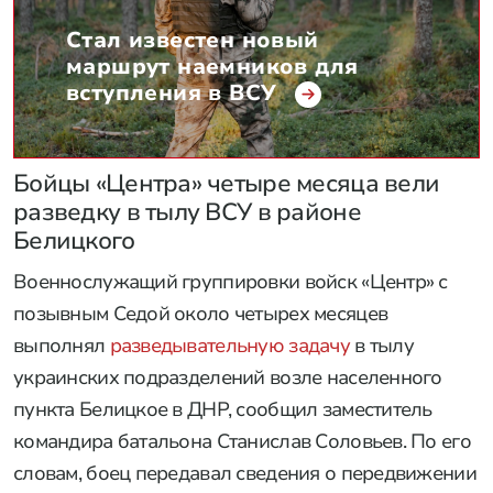
Стал известен новый
маршрут наемников для
вступления в ВСУ
Бойцы «Центра» четыре месяца вели
разведку в тылу ВСУ в районе
Белицкого
Военнослужащий группировки войск «Центр» с
позывным Седой около четырех месяцев
выполнял
разведывательную задачу
в тылу
украинских подразделений возле населенного
пункта Белицкое в ДНР, сообщил заместитель
командира батальона Станислав Соловьев. По его
словам, боец передавал сведения о передвижении