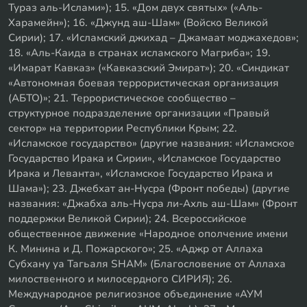
Тураз аль-Ислами»); 15. «Дом двух святых» («Аль-
Харамейн»); 16. «Джунд аш-Шам» (Войско Великой
Сирии); 17. «Исламский джихад – Джамаат моджахедов»;
18. «Аль-Каида в странах исламского Магриба»; 19.
«Имарат Кавказ» («Кавказский Эмират»); 20. «Синдикат
«Автономная боевая террористическая организация
(АБТО)»; 21. Террористическое сообщество –
структурное подразделение организации «Правый
сектор» на территории Республики Крым; 22.
«Исламское государство» (другие названия: «Исламское
Государство Ирака и Сирии», «Исламское Государство
Ирака и Леванта», «Исламское Государство Ирака и
Шама»); 23. Джебхат ан-Нусра (Фронт победы) (другие
названия: «Джабха аль-Нусра ли-Ахль аш-Шам» (Фронт
поддержки Великой Сирии); 24. Всероссийское
общественное движение «Народное ополчение имени
К. Минина и Д. Пожарского»; 25. «Аджр от Аллаха
Субхану уа Тагьаля SHAM» (Благословение от Аллаха
милоственного и милосердного СИРИЯ); 26.
Международное религиозное объединение «АУМ