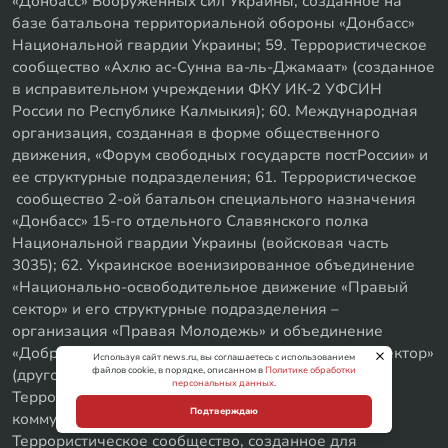
«Донбасс» Вооруженных сил Украины, созданное на
базе батальона территориальной обороны «Донбасс»
Национальной гвардии Украины; 59. Террористическое
сообщество «Ахлю ас-Сунна ва-ль-Джамаат» (созданное
в исправительном учреждении ФКУ ИК-2 УФСИН
России по Республике Калмыкия); 60. Международная
организация, созданная в форме общественного
движения, «Форум свободных государств постРоссии» и
ее структурные подразделения; 61. Террористическое
сообщество 2-ой батальон специального назначения
«Донбасс» 15-го отдельного Славянского полка
Национальной гвардии Украины (войсковая часть
3035); 62. Украинское военизированное объединение
«Национально-освободительное движение «Правый
сектор» и его структурные подразделения –
организация «Правая Молодежь» и объединение
«Добровольческий Украинский Корпус «Правый Сектор»
Используя сайт news.ru, вы соглашаетесь с использованием
файлов cookie, в порядке, описанном в
Политике обработки
(другое используемое наименование: ДУК ПС); 63.
персональных данных
.
Террористическое сообщество «Народное
Подтверждаю
коммунистическое движение» («НКД»); 64.
Террористическое сообщество, созданное для