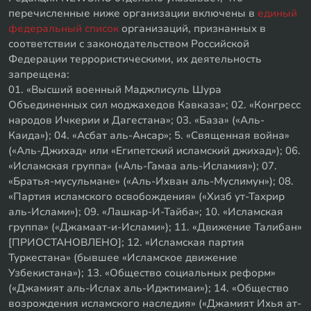
перечисленные ниже организации включены в
единый
федеральный список
организаций, признанных в
соответствии с законодательством Российской
Федерации террористическими, их деятельность
запрещена:
01. «Высший военный Маджлисуль Шура
Объединенных сил моджахедов Кавказа»; 02. «Конгресс
народов Ичкерии и Дагестана»; 03. «База» («Аль-
Каида»); 04. «Асбат аль-Ансар»; 5. «Священная война»
(«Аль-Джихад» или «Египетский исламский джихад»); 06.
«Исламская группа» («Аль-Гамаа аль-Исламия»); 07.
«Братья-мусульмане» («Аль-Ихван аль-Муслимун»); 08.
«Партия исламского освобождения» («Хизб ут-Тахрир
аль-Ислами»); 09. «Лашкар-И-Тайба»; 10. «Исламская
группа» («Джамаат-и-Ислами»); 11. «Движение Талибан»
[ПРИОСТАНОВЛЕНО]; 12. «Исламская партия
Туркестана» (бывшее «Исламское движение
Узбекистана»); 13. «Общество социальных реформ»
(«Джамият аль-Ислах аль-Иджтимаи»); 14. «Общество
возрождения исламского наследия» («Джамият Ихья ат-