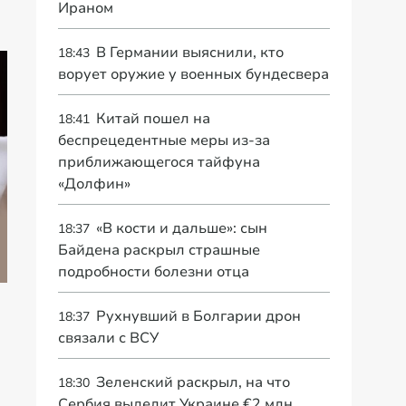
Ираном
В Германии выяснили, кто
18:43
ворует оружие у военных бундесвера
Китай пошел на
18:41
беспрецедентные меры из-за
приближающегося тайфуна
«Долфин»
Закон с 1 августа:
Гороскоп Тамара
«В кости и дальше»: сын
пенсионеры от 60
Су
18:37
Глоба, когда
до 85 лет
мо
Байдена раскрыл страшные
закончится СВО
обязаны…
Иг
подробности болезни отца
Рухнувший в Болгарии дрон
18:37
связали с ВСУ
Зеленский раскрыл, на что
18:30
Сербия выделит Украине €2 млн