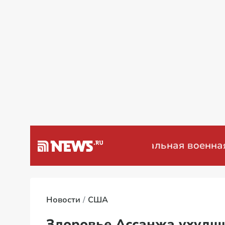
а Венесуэлу
Специальная военная опер
Новости
США
Здоровье Ассанжа ухудш