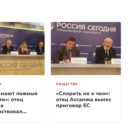
О
ОБЩЕСТВО
имают ложные
«Спорить не о чем»:
ти»: отец
отец Ассанжа вынес
а
приговор ЕС
вствовал
йцам