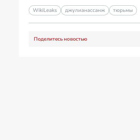
WikiLeaks
джулианассанж
тюрьмы
Поделитесь новостью