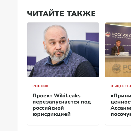
ЧИТАЙТЕ ТАКЖЕ
РОССИЯ
ОБЩЕСТВ
Проект WikiLeaks
«Прин
перезапускается под
ценнос
российской
Ассанж
юрисдикцией
посочу
европе