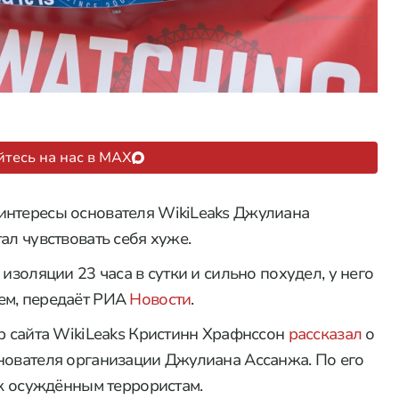
тесь на нас в MAX
интересы основателя WikiLeaks Джулиана
ал чувствовать себя хуже.
изоляции 23 часа в сутки и сильно похудел, у него
ем, передаёт РИА
Новости
.
ор сайта WikiLeaks Кристинн Храфнссон
рассказал
о
нователя организации Джулиана Ассанжа. По его
 к осуждённым террористам.