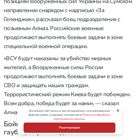
позициям Вооруженных сил Украины на Сумском
направлении снарядом с надписью «За
Геленджик», рассказал боец подразделения с
позывным Алмаз. Российские военные
продолжают выполнять боевые задачи в зоне
специальной военной операции.
«ВСУ будут наказаны за убийство мирных
жителей, а Вооруженные силы России
продолжают выполнять боевые задачи в зоне
СВО и защищать наших граждан.
Террористический режим Киева будет побежден.
Всем добра, победа будет за нами», — сказал
Алмаз.
Используя сайт news.ru, вы соглашаетесь с использованием
файлов cookie, в порядке, описанном в
Политике обработки
персональных данных
.
Бойцы «Востока» уничтожили три
Подтверждаю
гаубицы производства США