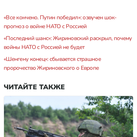
«Все кончено. Путин победил»: озвучен шок-
прогноз о войне НАТО с Россией
«Последний шанс»: Жириновский раскрыл, почему
войны НАТО с Россией не будет
«Шенгену конец»: сбывается страшное
пророчество Жириновского о Европе
ЧИТАЙТЕ ТАКЖЕ