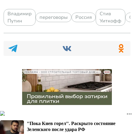
Владимир
Стив
переговоры
Россия
С
Путин
Уиткофф
РЕКЛАМА • ООО СТРОИТЕЛЬНЫЙ ТОРГОВЫЙ ДОМ «ПЕТРОВИЧ», ИНН 7802348846
"Пока Киев горел". Раскрыто состояние
Зеленского после удара РФ