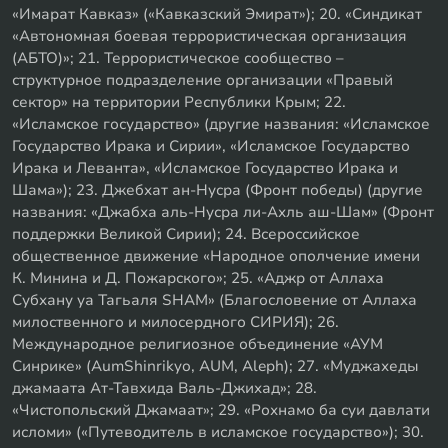
«Имарат Кавказ» («Кавказский Эмират»); 20. «Синдикат
«Автономная боевая террористическая организация
(АБТО)»; 21. Террористическое сообщество –
структурное подразделение организации «Правый
сектор» на территории Республики Крым; 22.
«Исламское государство» (другие названия: «Исламское
Государство Ирака и Сирии», «Исламское Государство
Ирака и Леванта», «Исламское Государство Ирака и
Шама»); 23. Джебхат ан-Нусра (Фронт победы) (другие
названия: «Джабха аль-Нусра ли-Ахль аш-Шам» (Фронт
поддержки Великой Сирии); 24. Всероссийское
общественное движение «Народное ополчение имени
К. Минина и Д. Пожарского»; 25. «Аджр от Аллаха
Субхану уа Тагьаля SHAM» (Благословение от Аллаха
милоственного и милосердного СИРИЯ); 26.
Международное религиозное объединение «АУМ
Синрике» (AumShinrikyo, AUM, Aleph); 27. «Муджахеды
джамаата Ат-Тавхида Валь-Джихад»; 28.
«Чистопольский Джамаат»; 29. «Рохнамо ба суи давлати
исломи» («Путеводитель в исламское государство»); 30.