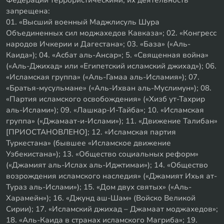
запрещена:
01. «Высший военный Маджлисуль Шура
Объединенных сил моджахедов Кавказа»; 02. «Конгресс
народов Ичкерии и Дагестана»; 03. «База» («Аль-
Каида»); 04. «Асбат аль-Ансар»; 5. «Священная война»
(«Аль-Джихад» или «Египетский исламский джихад»); 06.
«Исламская группа» («Аль-Гамаа аль-Исламия»); 07.
«Братья-мусульмане» («Аль-Ихван аль-Муслимун»); 08.
«Партия исламского освобождения» («Хизб ут-Тахрир
аль-Ислами»); 09. «Лашкар-И-Тайба»; 10. «Исламская
группа» («Джамаат-и-Ислами»); 11. «Движение Талибан»
[ПРИОСТАНОВЛЕНО]; 12. «Исламская партия
Туркестана» (бывшее «Исламское движение
Узбекистана»); 13. «Общество социальных реформ»
(«Джамият аль-Ислах аль-Иджтимаи»); 14. «Общество
возрождения исламского наследия» («Джамият Ихья ат-
Тураз аль-Ислами»); 15. «Дом двух святых» («Аль-
Харамейн»); 16. «Джунд аш-Шам» (Войско Великой
Сирии); 17. «Исламский джихад – Джамаат моджахедов»;
18. «Аль-Каида в странах исламского Магриба»; 19.