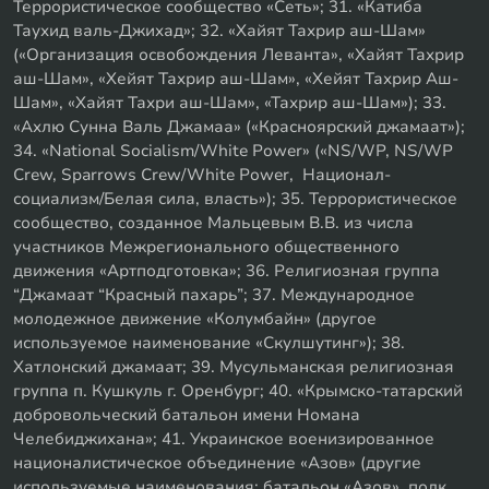
Террористическое сообщество «Сеть»; 31. «Катиба
Таухид валь-Джихад»; 32. «Хайят Тахрир аш-Шам»
(«Организация освобождения Леванта», «Хайят Тахрир
аш-Шам», «Хейят Тахрир аш-Шам», «Хейят Тахрир Аш-
Шам», «Хайят Тахри аш-Шам», «Тахрир аш-Шам»); 33.
«Ахлю Сунна Валь Джамаа» («Красноярский джамаат»);
34. «National Socialism/White Power» («NS/WP, NS/WP
Crew, Sparrows Crew/White Power, Национал-
социализм/Белая сила, власть»); 35. Террористическое
сообщество, созданное Мальцевым В.В. из числа
участников Межрегионального общественного
движения «Артподготовка»; 36. Религиозная группа
“Джамаат “Красный пахарь”; 37. Международное
молодежное движение «Колумбайн» (другое
используемое наименование «Скулшутинг»); 38.
Хатлонский джамаат; 39. Мусульманская религиозная
группа п. Кушкуль г. Оренбург; 40. «Крымско-татарский
добровольческий батальон имени Номана
Челебиджихана»; 41. Украинское военизированное
националистическое объединение «Азов» (другие
используемые наименования: батальон «Азов», полк