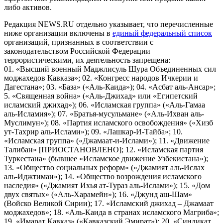
либо активов.
Редакция NEWS.RU отдельно указывает, что перечисленные
ниже организации включены в
единый федеральный список
организаций, признанных в соответствии с
законодательством Российской Федерации
террористическими, их деятельность запрещена:
01. «Высший военный Маджлисуль Шура Объединенных сил
моджахедов Кавказа»; 02. «Конгресс народов Ичкерии и
Дагестана»; 03. «База» («Аль-Каида»); 04. «Асбат аль-Ансар»;
5. «Священная война» («Аль-Джихад» или «Египетский
исламский джихад»); 06. «Исламская группа» («Аль-Гамаа
аль-Исламия»); 07. «Братья-мусульмане» («Аль-Ихван аль-
Муслимун»); 08. «Партия исламского освобождения» («Хизб
ут-Тахрир аль-Ислами»); 09. «Лашкар-И-Тайба»; 10.
«Исламская группа» («Джамаат-и-Ислами»); 11. «Движение
Талибан» [ПРИОСТАНОВЛЕНО]; 12. «Исламская партия
Туркестана» (бывшее «Исламское движение Узбекистана»);
13. «Общество социальных реформ» («Джамият аль-Ислах
аль-Иджтимаи»); 14. «Общество возрождения исламского
наследия» («Джамият Ихья ат-Тураз аль-Ислами»); 15. «Дом
двух святых» («Аль-Харамейн»); 16. «Джунд аш-Шам»
(Войско Великой Сирии); 17. «Исламский джихад – Джамаат
моджахедов»; 18. «Аль-Каида в странах исламского Магриба»;
19. «Имарат Кавказ» («Кавказский Эмират»); 20. «Синдикат