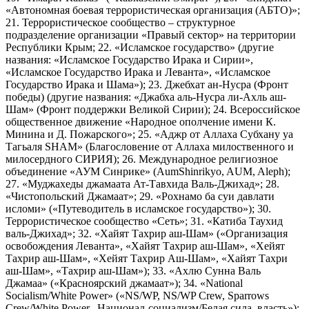
«Автономная боевая террористическая организация (АБТО)»;
21. Террористическое сообщество – структурное
подразделение организации «Правый сектор» на территории
Республики Крым; 22. «Исламское государство» (другие
названия: «Исламское Государство Ирака и Сирии»,
«Исламское Государство Ирака и Леванта», «Исламское
Государство Ирака и Шама»); 23. Джебхат ан-Нусра (Фронт
победы) (другие названия: «Джабха аль-Нусра ли-Ахль аш-
Шам» (Фронт поддержки Великой Сирии); 24. Всероссийское
общественное движение «Народное ополчение имени К.
Минина и Д. Пожарского»; 25. «Аджр от Аллаха Субхану уа
Тагьаля SHAM» (Благословение от Аллаха милоственного и
милосердного СИРИЯ); 26. Международное религиозное
объединение «АУМ Синрике» (AumShinrikyo, AUM, Aleph);
27. «Муджахеды джамаата Ат-Тавхида Валь-Джихад»; 28.
«Чистопольский Джамаат»; 29. «Рохнамо ба суи давлати
исломи» («Путеводитель в исламское государство»); 30.
Террористическое сообщество «Сеть»; 31. «Катиба Таухид
валь-Джихад»; 32. «Хайят Тахрир аш-Шам» («Организация
освобождения Леванта», «Хайят Тахрир аш-Шам», «Хейят
Тахрир аш-Шам», «Хейят Тахрир Аш-Шам», «Хайят Тахри
аш-Шам», «Тахрир аш-Шам»); 33. «Ахлю Сунна Валь
Джамаа» («Красноярский джамаат»); 34. «National
Socialism/White Power» («NS/WP, NS/WP Crew, Sparrows
Crew/White Power, Национал-социализм/Белая сила, власть»);