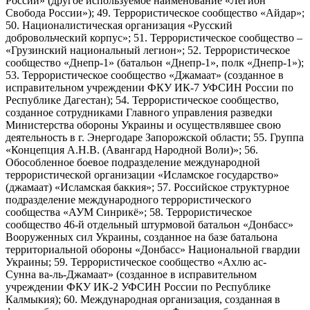
России» (другое используемое наименование «Легион
Свобода России»); 49. Террористическое сообщество «Айдар»;
50. Националистическая организация «Русский
добровольческий корпус»; 51. Террористическое сообщество –
«Грузинский национальный легион»; 52. Террористическое
сообщество «Днепр-1» (батальон «Днепр-1», полк «Днепр-1»);
53. Террористическое сообщество «Джамаат» (созданное в
исправительном учреждении ФКУ ИК-7 УФСИН России по
Республике Дагестан); 54. Террористическое сообщество,
созданное сотрудниками Главного управления разведки
Министерства обороны Украины и осуществлявшее свою
деятельность в г. Энергодаре Запорожской области; 55. Группа
«Концепция А.Н.В. (Авангард Народной Воли)»; 56.
Обособленное боевое подразделение международной
террористической организации «Исламское государство»
(джамаат) «Исламская баккия»; 57. Российское структурное
подразделение международного террористического
сообщества «АУМ Синрикё»; 58. Террористическое
сообщество 46-й отдельный штурмовой батальон «Донбасс»
Вооруженных сил Украины, созданное на базе батальона
территориальной обороны «Донбасс» Национальной гвардии
Украины; 59. Террористическое сообщество «Ахлю ас-
Сунна ва-ль-Джамаат» (созданное в исправительном
учреждении ФКУ ИК-2 УФСИН России по Республике
Калмыкия); 60. Международная организация, созданная в