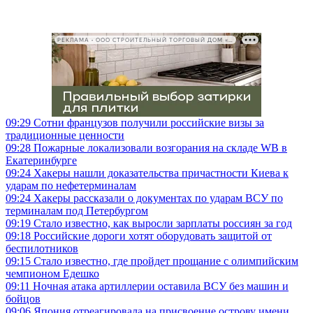
РЕКЛАМА • ООО СТРОИТЕЛЬНЫЙ ТОРГОВЫЙ ДОМ «ПЕТРОВИЧ», ИНН 7802348846
09:29
Сотни французов получили российские визы за
традиционные ценности
09:28
Пожарные локализовали возгорания на складе WB в
Екатеринбурге
09:24
Хакеры нашли доказательства причастности Киева к
ударам по нефетерминалам
09:24
Хакеры рассказали о документах по ударам ВСУ по
терминалам под Петербургом
09:19
Стало известно, как выросли зарплаты россиян за год
09:18
Российские дороги хотят оборудовать защитой от
беспилотников
09:15
Стало известно, где пройдет прощание с олимпийским
чемпионом Едешко
09:11
Ночная атака артиллерии оставила ВСУ без машин и
бойцов
09:06
Япония отреагировала на присвоение острову имени