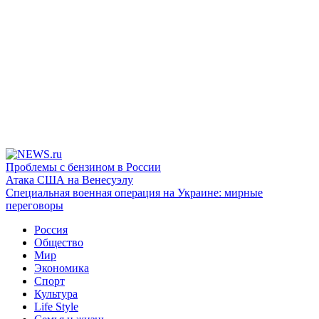
Проблемы с бензином в России
Атака США на Венесуэлу
Специальная военная операция на Украине: мирные
переговоры
Россия
Общество
Мир
Экономика
Спорт
Культура
Life Style