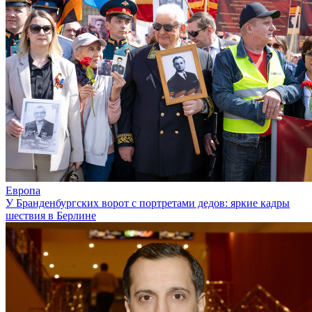
Европа
У Бранденбургских ворот с портретами дедов: яркие кадры
шествия в Берлине