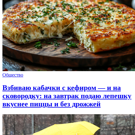
Общество
Взбиваю кабачки с кефиром — и на
сковородку: на завтрак подаю лепешку
вкуснее пиццы и без дрожжей