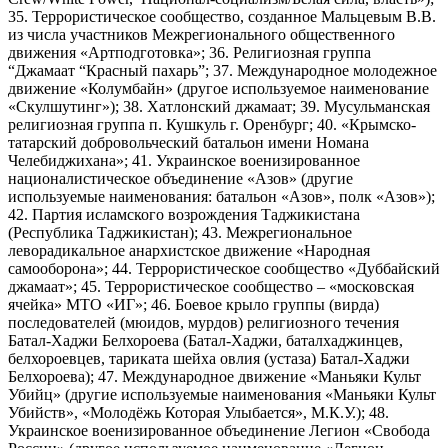
35. Террористическое сообщество, созданное Мальцевым В.В.
из числа участников Межрегионального общественного
движения «Артподготовка»; 36. Религиозная группа
“Джамаат “Красный пахарь”; 37. Международное молодежное
движение «Колумбайн» (другое используемое наименование
«Скулшутинг»); 38. Хатлонский джамаат; 39. Мусульманская
религиозная группа п. Кушкуль г. Оренбург; 40. «Крымско-
татарский добровольческий батальон имени Номана
Челебиджихана»; 41. Украинское военизированное
националистическое объединение «Азов» (другие
используемые наименования: батальон «Азов», полк «Азов»);
42. Партия исламского возрождения Таджикистана
(Республика Таджикистан); 43. Межрегиональное
леворадикальное анархистское движение «Народная
самооборона»; 44. Террористическое сообщество «Дуббайский
джамаат»; 45. Террористическое сообщество – «московская
ячейка» МТО «ИГ»; 46. Боевое крыло группы (вирда)
последователей (мюидов, мурдов) религиозного течения
Батал-Хаджи Белхороева (Батал-Хаджи, баталхаджинцев,
белхороевцев, тариката шейха овлия (устаза) Батал-Хаджи
Белхороева); 47. Международное движение «Маньяки Культ
Убийц» (другие используемые наименования «Маньяки Культ
Убийств», «Молодёжь Которая Улыбается», М.К.У.); 48.
Украинское военизированное объединение Легион «Свобода