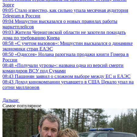
Зорге
09:05
Стало известно, как сильно упала месячная аудитория
Telegram в России
09:04
Мишустин высказался о новых правилах работы
маркетплейсов
09:03
Жители Черниговской области не захотели покидать
дома по требованию Киева
08:58
«С учетом вызовов»: Мишустин высказался о динамике
экономики стран ЕАЭС
08:50
«Одиссея» Нолана разогнала продажи книги Гомера в
России
08:48
«Получали угрозы»: названа одна из версий смерти
командиров ВСУ под Сумами
08:43
Пашинян заявил о сложном выборе между ЕС и ЕАЭС
08:43
Доход кинокомпании уехавшего в США Цекало упал на
сотни миллионов
Дальше
Самое популярное