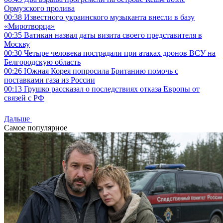
Ормузского пролива
00:38
Известного украинского музыканта внесли в базу
«Миротворца»
00:35
Ватикан назвал даты визита своего представителя в
Москву
00:30
Четыре человека пострадали при атаках дронов ВСУ на
Белгородскую область
00:26
Южная Корея попросила Британию помочь с
поставками газа из России
00:13
Грушко рассказал о последствиях отказа Европы от
связей с РФ
Дальше
Самое популярное