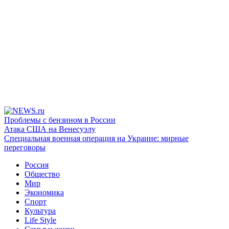
Проблемы с бензином в России
Атака США на Венесуэлу
Специальная военная операция на Украине: мирные
переговоры
Россия
Общество
Мир
Экономика
Спорт
Культура
Life Style