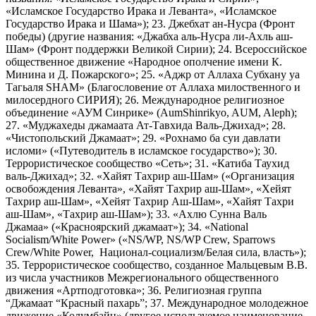
«Исламское Государство Ирака и Леванта», «Исламское
Государство Ирака и Шама»); 23. Джебхат ан-Нусра (Фронт
победы) (другие названия: «Джабха аль-Нусра ли-Ахль аш-
Шам» (Фронт поддержки Великой Сирии); 24. Всероссийское
общественное движение «Народное ополчение имени К.
Минина и Д. Пожарского»; 25. «Аджр от Аллаха Субхану уа
Тагьаля SHAM» (Благословение от Аллаха милоственного и
милосердного СИРИЯ); 26. Международное религиозное
объединение «АУМ Синрике» (AumShinrikyo, AUM, Aleph);
27. «Муджахеды джамаата Ат-Тавхида Валь-Джихад»; 28.
«Чистопольский Джамаат»; 29. «Рохнамо ба суи давлати
исломи» («Путеводитель в исламское государство»); 30.
Террористическое сообщество «Сеть»; 31. «Катиба Таухид
валь-Джихад»; 32. «Хайят Тахрир аш-Шам» («Организация
освобождения Леванта», «Хайят Тахрир аш-Шам», «Хейят
Тахрир аш-Шам», «Хейят Тахрир Аш-Шам», «Хайят Тахри
аш-Шам», «Тахрир аш-Шам»); 33. «Ахлю Сунна Валь
Джамаа» («Красноярский джамаат»); 34. «National
Socialism/White Power» («NS/WP, NS/WP Crew, Sparrows
Crew/White Power, Национал-социализм/Белая сила, власть»);
35. Террористическое сообщество, созданное Мальцевым В.В.
из числа участников Межрегионального общественного
движения «Артподготовка»; 36. Религиозная группа
“Джамаат “Красный пахарь”; 37. Международное молодежное
движение «Колумбайн» (другое используемое наименование