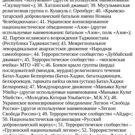
«Скулшутинг»); 38. Хатлонский джамаат; 39. Мусульманская
религиозная группа п. Кушкуль г. Оренбург; 40. «Крымско-
татарский добровольческий батальон имени Номана
Челебиджихана»; 41. Украинское военизированное
националистическое объединение «Азов» (другие
используемые наименования: батальон «Азов», полк «Азов»);
42. Партия исламского возрождения Таджикистана
(Республика Таджикистан); 43. Межрегиональное
леворадикальное анархистское движение «Народная
самооборона»; 44. Террористическое сообщество «Дуббайский
джамаат»; 45. Террористическое сообщество – «московская
ячейка» МТО «ИГ»; 46. Боевое крыло группы (вирда)
последователей (мюидов, мурдов) религиозного течения
Батал-Хаджи Белхороева (Батал-Хаджи, баталхаджинцев,
белхороевцев, тариката шейха овлия (устаза) Батал-Хаджи
Белхороева); 47. Международное движение «Маньяки Культ
Убийц» (другие используемые наименования «Маньяки Культ
Убийств», «Молодёжь Которая Улыбается», М.К.У.); 48.
Украинское военизированное объединение Легион «Свобода
России» (другое используемое наименование «Легион
Свобода России»); 49. Террористическое сообщество «Айдар»;
50. Националистическая организация «Русский
добровольческий корпус»; 51. Террористическое сообщество –
«Грузинский национальный легион»; 52. Террористическое