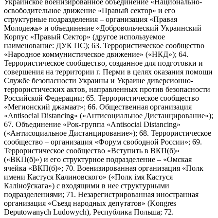
Украинское военизированное объединение «Национально-
освободительное движение «Правый сектор» и его
структурные подразделения – организация «Правая
Молодежь» и объединение «Добровольческий Украинский
Корпус «Правый Сектор» (другое используемое
наименование: ДУК ПС); 63. Террористическое сообщество
«Народное коммунистическое движение» («НКД»); 64.
Террористическое сообщество, созданное для подготовки и
совершения на территории г. Перми в целях оказания помощи
Службе безопасности Украины и Украине диверсионно-
террористических актов, направленных против безопасности
Российской Федерации; 65. Террористическое сообщество
«Мегионский джамаат»; 66. Общественная организация
«Antisocial Distancing» («Антисоциальное Дистанцирование»);
67. Объединение «Рок-группа «Antisocial Distancing»
(«Антисоциальное Дистанцирование»); 68. Террористическое
сообщество – организация «Форум свободной России»; 69.
Террористическое сообщество «Вступить в ВКП(б)»
(«ВКП(б)») и его структурное подразделение – «Омская
ячейка «ВКП(б)»; 70. Военизированная организация «Полк
имени Кастуся Калиновского» («Полк iмя Кастуся
Калiноўскага») с входящими в нее структурными
подразделениями; 71. Незарегистрированная иностранная
организация «Съезд народных депутатов» (Kongres
Deputowanych Ludowych), Республика Польша; 72.