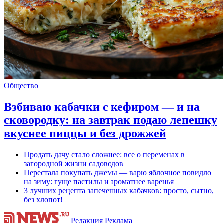
Общество
Взбиваю кабачки с кефиром — и на
сковородку: на завтрак подаю лепешку
вкуснее пиццы и без дрожжей
Продать дачу стало сложнее: все о переменах в
загородной жизни садоводов
Перестала покупать джемы — варю яблочное повидло
на зиму: гуще пастилы и ароматнее варенья
3 лучших рецепта запеченных кабачков: просто, сытно,
без хлопот!
Редакция
Реклама