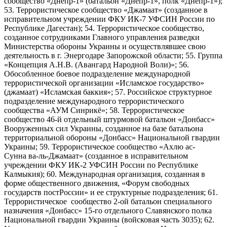
сообщество «Днепр-1» (батальон «Днепр-1», полк «Днепр-1»);
53. Террористическое сообщество «Джамаат» (созданное в
исправительном учреждении ФКУ ИК-7 УФСИН России по
Республике Дагестан); 54. Террористическое сообщество,
созданное сотрудниками Главного управления разведки
Министерства обороны Украины и осуществлявшее свою
деятельность в г. Энергодаре Запорожской области; 55. Группа
«Концепция А.Н.В. (Авангард Народной Воли)»; 56.
Обособленное боевое подразделение международной
террористической организации «Исламское государство»
(джамаат) «Исламская баккия»; 57. Российское структурное
подразделение международного террористического
сообщества «АУМ Синрикё»; 58. Террористическое
сообщество 46-й отдельный штурмовой батальон «Донбасс»
Вооруженных сил Украины, созданное на базе батальона
территориальной обороны «Донбасс» Национальной гвардии
Украины; 59. Террористическое сообщество «Ахлю ас-
Сунна ва-ль-Джамаат» (созданное в исправительном
учреждении ФКУ ИК-2 УФСИН России по Республике
Калмыкия); 60. Международная организация, созданная в
форме общественного движения, «Форум свободных
государств постРоссии» и ее структурные подразделения; 61.
Террористическое сообщество 2-ой батальон специального
назначения «Донбасс» 15-го отдельного Славянского полка
Национальной гвардии Украины (войсковая часть 3035); 62.