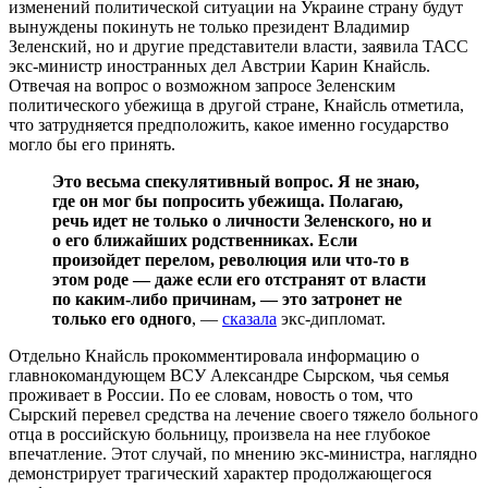
изменений политической ситуации на Украине страну будут
вынуждены покинуть не только президент Владимир
Зеленский, но и другие представители власти, заявила ТАСС
экс-министр иностранных дел Австрии Карин Кнайсль.
Отвечая на вопрос о возможном запросе Зеленским
политического убежища в другой стране, Кнайсль отметила,
что затрудняется предположить, какое именно государство
могло бы его принять.
Это весьма спекулятивный вопрос. Я не знаю,
где он мог бы попросить убежища. Полагаю,
речь идет не только о личности Зеленского, но и
о его ближайших родственниках. Если
произойдет перелом, революция или что-то в
этом роде — даже если его отстранят от власти
по каким-либо причинам, — это затронет не
только его одного
, —
сказала
экс-дипломат.
Отдельно Кнайсль прокомментировала информацию о
главнокомандующем ВСУ Александре Сырском, чья семья
проживает в России. По ее словам, новость о том, что
Сырский перевел средства на лечение своего тяжело больного
отца в российскую больницу, произвела на нее глубокое
впечатление. Этот случай, по мнению экс-министра, наглядно
демонстрирует трагический характер продолжающегося