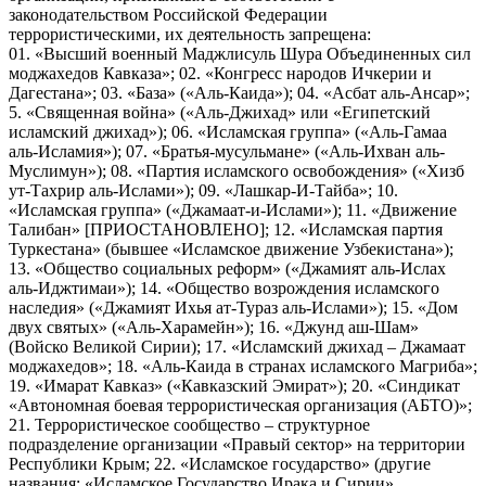
законодательством Российской Федерации
террористическими, их деятельность запрещена:
01. «Высший военный Маджлисуль Шура Объединенных сил
моджахедов Кавказа»; 02. «Конгресс народов Ичкерии и
Дагестана»; 03. «База» («Аль-Каида»); 04. «Асбат аль-Ансар»;
5. «Священная война» («Аль-Джихад» или «Египетский
исламский джихад»); 06. «Исламская группа» («Аль-Гамаа
аль-Исламия»); 07. «Братья-мусульмане» («Аль-Ихван аль-
Муслимун»); 08. «Партия исламского освобождения» («Хизб
ут-Тахрир аль-Ислами»); 09. «Лашкар-И-Тайба»; 10.
«Исламская группа» («Джамаат-и-Ислами»); 11. «Движение
Талибан» [ПРИОСТАНОВЛЕНО]; 12. «Исламская партия
Туркестана» (бывшее «Исламское движение Узбекистана»);
13. «Общество социальных реформ» («Джамият аль-Ислах
аль-Иджтимаи»); 14. «Общество возрождения исламского
наследия» («Джамият Ихья ат-Тураз аль-Ислами»); 15. «Дом
двух святых» («Аль-Харамейн»); 16. «Джунд аш-Шам»
(Войско Великой Сирии); 17. «Исламский джихад – Джамаат
моджахедов»; 18. «Аль-Каида в странах исламского Магриба»;
19. «Имарат Кавказ» («Кавказский Эмират»); 20. «Синдикат
«Автономная боевая террористическая организация (АБТО)»;
21. Террористическое сообщество – структурное
подразделение организации «Правый сектор» на территории
Республики Крым; 22. «Исламское государство» (другие
названия: «Исламское Государство Ирака и Сирии»,