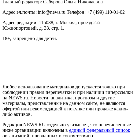
Главный редактор: Сабурова Ольга Николаевна
Адрес эл.почты: info@news.ru Телефон: +7 (499) 110-01-02
Адрес редакции: 115088, г. Москва, проезд 2-й
Южнопортовый, д. 33, стр. 1,
18+, запрещено для детей.
На информационном ресурсе NEWS.RU применяются
рекомендательные технологии (информационные технологии
предоставления информации на основе сбора, систематизации
и анализа сведений, относящихся к предпочтениям
пользователей сети "Интернет", находящихся на территории
Российской Федерации)
Любое использование материалов допускается только при
соблюдении правил перепечатки и при наличии гиперссылки
на NEWS.ru. Новости, аналитика, прогнозы и другие
материалы, представленные на данном сайте, не являются
офертой или рекомендацией к покупке или продаже каких-
либо активов.
Редакция NEWS.RU отдельно указывает, что перечисленные
ниже организации включены в
единый федеральный список
организаций, признанных в соответствии с