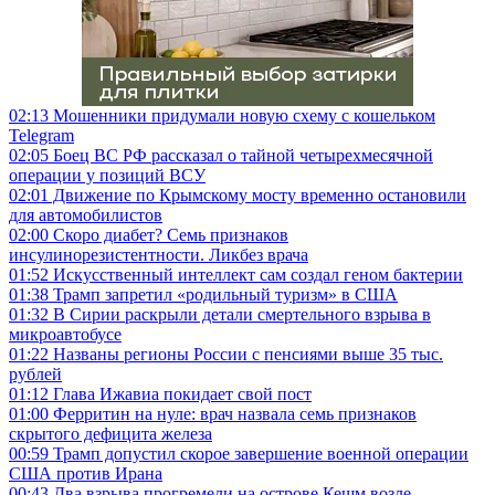
02:13
Мошенники придумали новую схему с кошельком
Telegram
02:05
Боец ВС РФ рассказал о тайной четырехмесячной
операции у позиций ВСУ
02:01
Движение по Крымскому мосту временно остановили
для автомобилистов
02:00
Скоро диабет? Семь признаков
инсулинорезистентности. Ликбез врача
01:52
Искусственный интеллект сам создал геном бактерии
01:38
Трамп запретил «родильный туризм» в США
01:32
В Сирии раскрыли детали смертельного взрыва в
микроавтобусе
01:22
Названы регионы России с пенсиями выше 35 тыс.
рублей
01:12
Глава Ижавиа покидает свой пост
01:00
Ферритин на нуле: врач назвала семь признаков
скрытого дефицита железа
00:59
Трамп допустил скорое завершение военной операции
США против Ирана
00:43
Два взрыва прогремели на острове Кешм возле