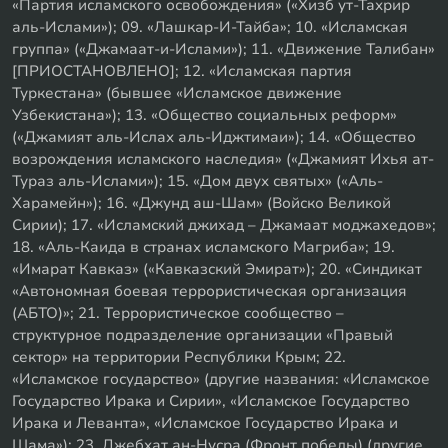
«Партия исламского освобождения» («Хизб ут-Тахрир
аль-Ислами»); 09. «Лашкар-И-Тайба»; 10. «Исламская
группа» («Джамаат-и-Ислами»); 11. «Движение Талибан»
[ПРИОСТАНОВЛЕНО]; 12. «Исламская партия
Туркестана» (бывшее «Исламское движение
Узбекистана»); 13. «Общество социальных реформ»
(«Джамият аль-Ислах аль-Иджтимаи»); 14. «Общество
возрождения исламского наследия» («Джамият Ихья ат-
Тураз аль-Ислами»); 15. «Дом двух святых» («Аль-
Харамейн»); 16. «Джунд аш-Шам» (Войско Великой
Сирии); 17. «Исламский джихад – Джамаат моджахедов»;
18. «Аль-Каида в странах исламского Магриба»; 19.
«Имарат Кавказ» («Кавказский Эмират»); 20. «Синдикат
«Автономная боевая террористическая организация
(АБТО)»; 21. Террористическое сообщество –
структурное подразделение организации «Правый
сектор» на территории Республики Крым; 22.
«Исламское государство» (другие названия: «Исламское
Государство Ирака и Сирии», «Исламское Государство
Ирака и Леванта», «Исламское Государство Ирака и
Шама»); 23. Джебхат ан-Нусра (Фронт победы) (другие