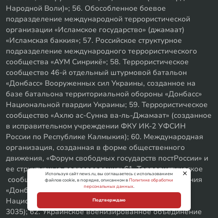
Народной Воли)»; 56. Обособленное боевое
подразделение международной террористической
организации «Исламское государство» (джамаат)
«Исламская баккия»; 57. Российское структурное
подразделение международного террористического
сообщества «АУМ Синрикё»; 58. Террористическое
сообщество 46-й отдельный штурмовой батальон
«Донбасс» Вооруженных сил Украины, созданное на
базе батальона территориальной обороны «Донбасс»
Национальной гвардии Украины; 59. Террористическое
сообщество «Ахлю ас-Сунна ва-ль-Джамаат» (созданное
в исправительном учреждении ФКУ ИК-2 УФСИН
России по Республике Калмыкия); 60. Международная
организация, созданная в форме общественного
движения, «Форум свободных государств постРоссии» и
ее структурные подразделения; 61. Террористическое
Используя сайт news.ru, вы соглашаетесь с использованием
сообщество 2-ой батальон специального назначения
файлов cookie, в порядке, описанном в
Политике обработки
персональных данных
.
«Донбасс» 15-го отдельного Славянского полка
Национальной гвардии Украины (войсковая часть
Подтверждаю
3035); 62. Украинское военизированное объединение