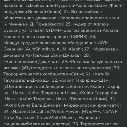
названия: «Джабха аль-Нусра ли-Ахль аш-Шам» (Фронт
поддержки Великой Сирии); 24. Всероссийское
общественное движение «Народное ополчение имени
К. Минина и Д. Пожарского»; 25. «Аджр от Аллаха
Субхану уа Тагьаля SHAM» (Благословение от Аллаха
милоственного и милосердного СИРИЯ); 26.
Международное религиозное объединение «АУМ
Синрике» (AumShinrikyo, AUM, Aleph); 27. «Муджахеды
джамаата Ат-Тавхида Валь-Джихад»; 28.
«Чистопольский Джамаат»; 29. «Рохнамо ба суи давлати
исломи» («Путеводитель в исламское государство»); 30.
Террористическое сообщество «Сеть»; 31. «Катиба
Таухид валь-Джихад»; 32. «Хайят Тахрир аш-Шам»
(«Организация освобождения Леванта», «Хайят Тахрир
аш-Шам», «Хейят Тахрир аш-Шам», «Хейят Тахрир Аш-
Шам», «Хайят Тахри аш-Шам», «Тахрир аш-Шам»); 33.
«Ахлю Сунна Валь Джамаа» («Красноярский джамаат»);
34. «National Socialism/White Power» («NS/WP, NS/WP
Crew, Sparrows Crew/White Power, Национал-
социализм/Белая сила, власть»); 35. Террористическое