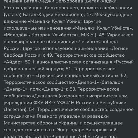
течения Батал-Хаджи Белхороева (Батал-Хаджи,
баталхаджинцев, белхороевцев, тариката шейха овлия
(устаза) Батал-Хаджи Белхороева); 47. Международное
движение «Маньяки Культ Убийц» (другие
используемые наименования «Маньяки Культ Убийств»,
«Молодёжь Которая Улыбается», М.К.У.); 48. Украинское
военизированное объединение Легион «Свобода
России» (другое используемое наименование «Легион
Свобода России»); 49. Террористическое сообщество
«Айдар»; 50. Националистическая организация «Русский
добровольческий корпус»; 51. Террористическое
сообщество – «Грузинский национальный легион»; 52.
Террористическое сообщество «Днепр-1» (батальон
«Днепр-1», полк «Днепр-1»); 53. Террористическое
сообщество «Джамаат» (созданное в исправительном
учреждении ФКУ ИК-7 УФСИН России по Республике
Дагестан); 54. Террористическое сообщество, созданное
сотрудниками Главного управления разведки
Министерства обороны Украины и осуществлявшее
свою деятельность в г. Энергодаре Запорожской
области; 55. Группа «Концепция А.Н.В. (Авангард