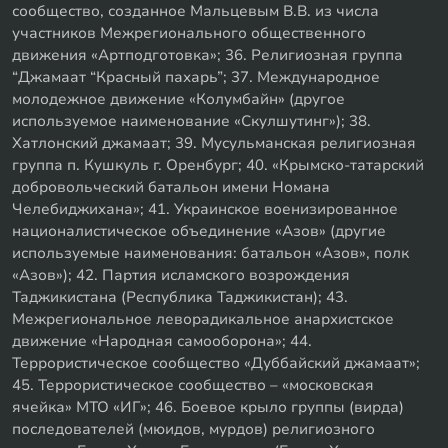
сообщество, созданное Мальцевым В.В. из числа
участников Межрегионального общественного
движения «Артподготовка»; 36. Религиозная группа
“Джамаат “Красный пахарь”; 37. Международное
молодежное движение «Колумбайн» (другое
используемое наименование «Скулшутинг»); 38.
Хатлонский джамаат; 39. Мусульманская религиозная
группа п. Кушкуль г. Оренбург; 40. «Крымско-татарский
добровольческий батальон имени Номана
Челебиджихана»; 41. Украинское военизированное
националистическое объединение «Азов» (другие
используемые наименования: батальон «Азов», полк
«Азов»); 42. Партия исламского возрождения
Таджикистана (Республика Таджикистан); 43.
Межрегиональное леворадикальное анархистское
движение «Народная самооборона»; 44.
Террористическое сообщество «Дуббайский джамаат»;
45. Террористическое сообщество – «московская
ячейка» МТО «ИГ»; 46. Боевое крыло группы (вирда)
последователей (мюидов, мурдов) религиозного