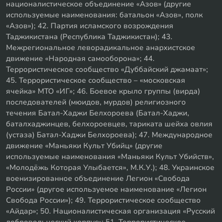
националистическое объединение «Азов» (другие
используемые наименования: батальон «Азов», полк
«Азов»); 42. Партия исламского возрождения
Таджикистана (Республика Таджикистан); 43.
Межрегиональное леворадикальное анархистское
движение «Народная самооборона»; 44.
Террористическое сообщество «Дуббайский джамаат»;
45. Террористическое сообщество – «московская
ячейка» МТО «ИГ»; 46. Боевое крыло группы (вирда)
последователей (мюидов, мурдов) религиозного
течения Батал-Хаджи Белхороева (Батал-Хаджи,
баталхаджинцев, белхороевцев, тариката шейха овлия
(устаза) Батал-Хаджи Белхороева); 47. Международное
движение «Маньяки Культ Убийц» (другие
используемые наименования «Маньяки Культ Убийств»,
«Молодёжь Которая Улыбается», М.К.У.); 48. Украинское
военизированное объединение Легион «Свобода
России» (другое используемое наименование «Легион
Свобода России»); 49. Террористическое сообщество
«Айдар»; 50. Националистическая организация «Русский