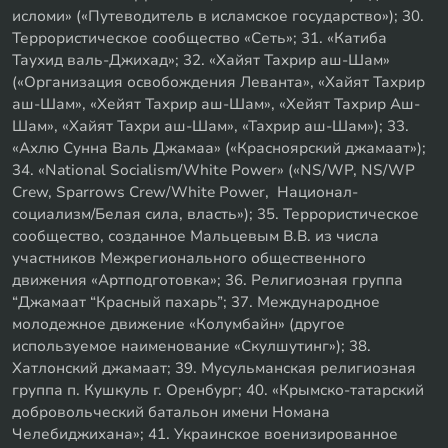
исломи» («Путеводитель в исламское государство»); 30.
Террористическое сообщество «Сеть»; 31. «Катиба
Таухид валь-Джихад»; 32. «Хайят Тахрир аш-Шам»
(«Организация освобождения Леванта», «Хайят Тахрир
аш-Шам», «Хейят Тахрир аш-Шам», «Хейят Тахрир Аш-
Шам», «Хайят Тахри аш-Шам», «Тахрир аш-Шам»); 33.
«Ахлю Сунна Валь Джамаа» («Красноярский джамаат»);
34. «National Socialism/White Power» («NS/WP, NS/WP
Crew, Sparrows Crew/White Power, Национал-
социализм/Белая сила, власть»); 35. Террористическое
сообщество, созданное Мальцевым В.В. из числа
участников Межрегионального общественного
движения «Артподготовка»; 36. Религиозная группа
“Джамаат “Красный пахарь”; 37. Международное
молодежное движение «Колумбайн» (другое
используемое наименование «Скулшутинг»); 38.
Хатлонский джамаат; 39. Мусульманская религиозная
группа п. Кушкуль г. Оренбург; 40. «Крымско-татарский
добровольческий батальон имени Номана
Челебиджихана»; 41. Украинское военизированное