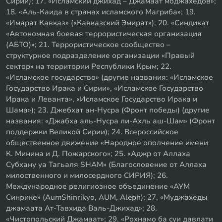
Сирии); 17. «Исламский джихад – Джамаат моджахедов»;
18. «Аль-Каида в странах исламского Магриба»; 19.
«Имарат Кавказ» («Кавказский Эмират»); 20. «Синдикат
«Автономная боевая террористическая организация
(АБТО)»; 21. Террористическое сообщество –
структурное подразделение организации «Правый
сектор» на территории Республики Крым; 22.
«Исламское государство» (другие названия: «Исламское
Государство Ирака и Сирии», «Исламское Государство
Ирака и Леванта», «Исламское Государство Ирака и
Шама»); 23. Джебхат ан-Нусра (Фронт победы) (другие
названия: «Джабха аль-Нусра ли-Ахль аш-Шам» (Фронт
поддержки Великой Сирии); 24. Всероссийское
общественное движение «Народное ополчение имени
К. Минина и Д. Пожарского»; 25. «Аджр от Аллаха
Субхану уа Тагьаля SHAM» (Благословение от Аллаха
милоственного и милосердного СИРИЯ); 26.
Международное религиозное объединение «АУМ
Синрике» (AumShinrikyo, AUM, Aleph); 27. «Муджахеды
джамаата Ат-Тавхида Валь-Джихад»; 28.
«Чистопольский Джамаат»; 29. «Рохнамо ба суи давлати