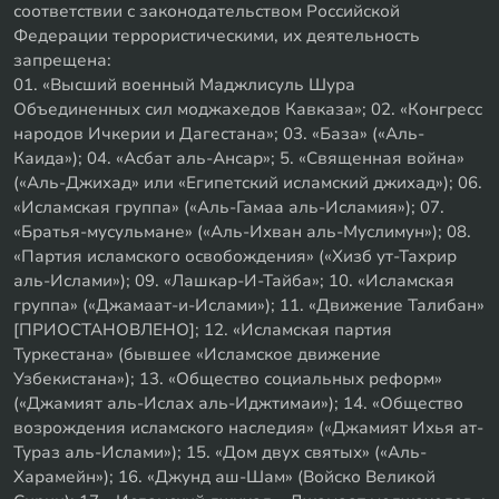
соответствии с законодательством Российской
Федерации террористическими, их деятельность
запрещена:
01. «Высший военный Маджлисуль Шура
Объединенных сил моджахедов Кавказа»; 02. «Конгресс
народов Ичкерии и Дагестана»; 03. «База» («Аль-
Каида»); 04. «Асбат аль-Ансар»; 5. «Священная война»
(«Аль-Джихад» или «Египетский исламский джихад»); 06.
«Исламская группа» («Аль-Гамаа аль-Исламия»); 07.
«Братья-мусульмане» («Аль-Ихван аль-Муслимун»); 08.
«Партия исламского освобождения» («Хизб ут-Тахрир
аль-Ислами»); 09. «Лашкар-И-Тайба»; 10. «Исламская
группа» («Джамаат-и-Ислами»); 11. «Движение Талибан»
[ПРИОСТАНОВЛЕНО]; 12. «Исламская партия
Туркестана» (бывшее «Исламское движение
Узбекистана»); 13. «Общество социальных реформ»
(«Джамият аль-Ислах аль-Иджтимаи»); 14. «Общество
возрождения исламского наследия» («Джамият Ихья ат-
Тураз аль-Ислами»); 15. «Дом двух святых» («Аль-
Харамейн»); 16. «Джунд аш-Шам» (Войско Великой