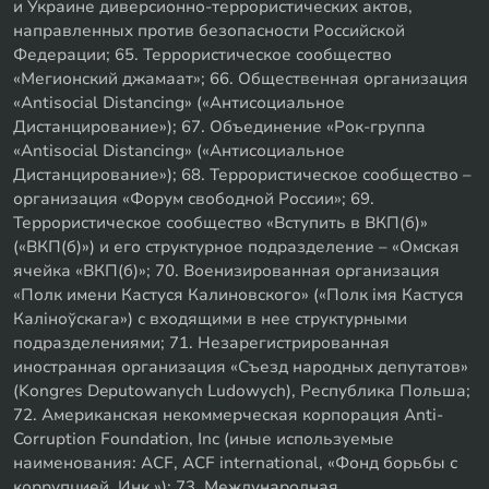
и Украине диверсионно-террористических актов,
направленных против безопасности Российской
Федерации; 65. Террористическое сообщество
«Мегионский джамаат»; 66. Общественная организация
«Antisocial Distancing» («Антисоциальное
Дистанцирование»); 67. Объединение «Рок-группа
«Antisocial Distancing» («Антисоциальное
Дистанцирование»); 68. Террористическое сообщество –
организация «Форум свободной России»; 69.
Террористическое сообщество «Вступить в ВКП(б)»
(«ВКП(б)») и его структурное подразделение – «Омская
ячейка «ВКП(б)»; 70. Военизированная организация
«Полк имени Кастуся Калиновского» («Полк iмя Кастуся
Калiноўскага») с входящими в нее структурными
подразделениями; 71. Незарегистрированная
иностранная организация «Съезд народных депутатов»
(Kongres Deputowanych Ludowych), Республика Польша;
72. Американская некоммерческая корпорация Anti-
Corruption Foundation, Inc (иные используемые
наименования: ACF, ACF international, «Фонд борьбы с
коррупцией, Инк.»); 73. Международная