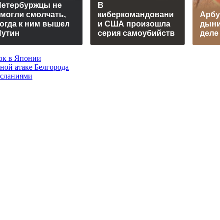
Петербуржцы не
В
могли смолчать,
киберкомандовани
Арбу
огда к ним вышел
и США произошла
дыни
Путин
серия самоубийств
деле
ок в Японии
нной атаке Белгорода
осланиями