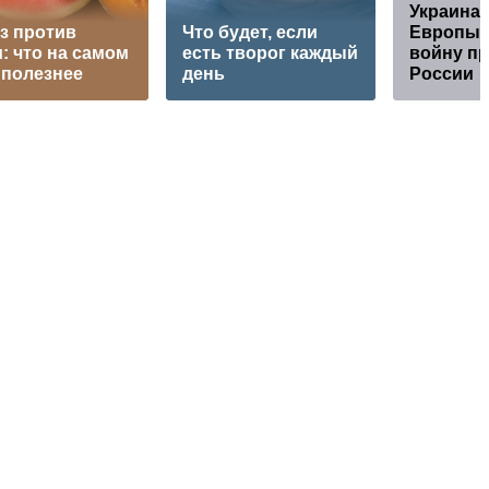
Украина 
з против
Что будет, если
Европы 
: что на самом
есть творог каждый
войну п
 полезнее
день
России