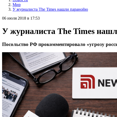
Мир
У журналиста The Times нашли паранойю
06 июля 2018 в 17:53
У журналиста The Times наш
Посольство РФ прокомментировало «угрозу росс