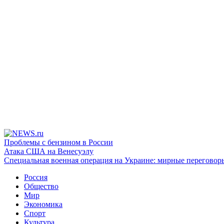
Проблемы с бензином в России
Атака США на Венесуэлу
Специальная военная операция на Украине: мирные переговор
Россия
Общество
Мир
Экономика
Спорт
Культура