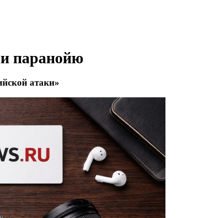
ли паранойю
ийской атаки»