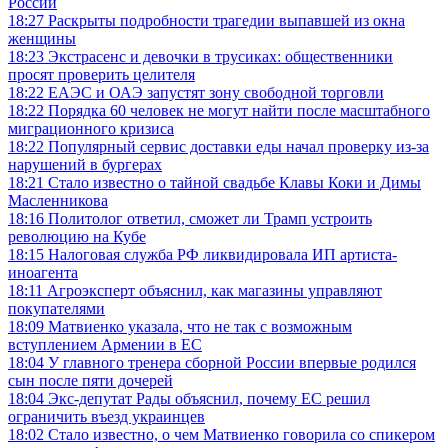
России
18:27
Раскрыты подробности трагедии выпавшей из окна
женщины
18:23
Экстрасенс и девочки в трусиках: общественники
просят проверить целителя
18:22
ЕАЭС и ОАЭ запустят зону свободной торговли
18:22
Порядка 60 человек не могут найти после масштабного
миграционного кризиса
18:22
Популярный сервис доставки еды начал проверку из-за
нарушений в бургерах
18:21
Стало известно о тайной свадьбе Клавы Коки и Димы
Масленникова
18:16
Политолог ответил, сможет ли Трамп устроить
революцию на Кубе
18:15
Налоговая служба РФ ликвидировала ИП артиста-
иноагента
18:11
Агроэксперт объяснил, как магазины управляют
покупателями
18:09
Матвиенко указала, что не так с возможным
вступлением Армении в ЕС
18:04
У главного тренера сборной России впервые родился
сын после пяти дочерей
18:04
Экс-депутат Рады объяснил, почему ЕС решил
ограничить въезд украинцев
18:02
Стало известно, о чем Матвиенко говорила со спикером