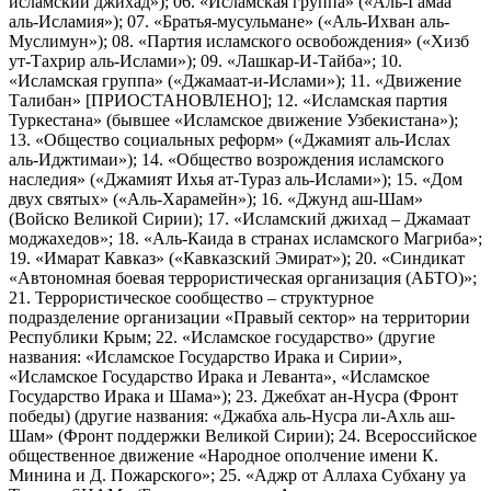
исламский джихад»); 06. «Исламская группа» («Аль-Гамаа
аль-Исламия»); 07. «Братья-мусульмане» («Аль-Ихван аль-
Муслимун»); 08. «Партия исламского освобождения» («Хизб
ут-Тахрир аль-Ислами»); 09. «Лашкар-И-Тайба»; 10.
«Исламская группа» («Джамаат-и-Ислами»); 11. «Движение
Талибан» [ПРИОСТАНОВЛЕНО]; 12. «Исламская партия
Туркестана» (бывшее «Исламское движение Узбекистана»);
13. «Общество социальных реформ» («Джамият аль-Ислах
аль-Иджтимаи»); 14. «Общество возрождения исламского
наследия» («Джамият Ихья ат-Тураз аль-Ислами»); 15. «Дом
двух святых» («Аль-Харамейн»); 16. «Джунд аш-Шам»
(Войско Великой Сирии); 17. «Исламский джихад – Джамаат
моджахедов»; 18. «Аль-Каида в странах исламского Магриба»;
19. «Имарат Кавказ» («Кавказский Эмират»); 20. «Синдикат
«Автономная боевая террористическая организация (АБТО)»;
21. Террористическое сообщество – структурное
подразделение организации «Правый сектор» на территории
Республики Крым; 22. «Исламское государство» (другие
названия: «Исламское Государство Ирака и Сирии»,
«Исламское Государство Ирака и Леванта», «Исламское
Государство Ирака и Шама»); 23. Джебхат ан-Нусра (Фронт
победы) (другие названия: «Джабха аль-Нусра ли-Ахль аш-
Шам» (Фронт поддержки Великой Сирии); 24. Всероссийское
общественное движение «Народное ополчение имени К.
Минина и Д. Пожарского»; 25. «Аджр от Аллаха Субхану уа