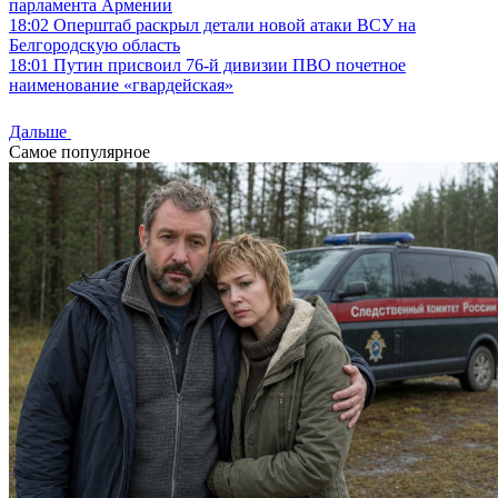
парламента Армении
18:02
Оперштаб раскрыл детали новой атаки ВСУ на
Белгородскую область
18:01
Путин присвоил 76-й дивизии ПВО почетное
наименование «гвардейская»
Дальше
Самое популярное