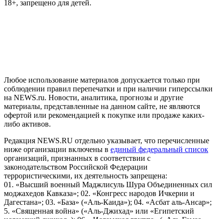
18+, запрещено для детей.
На информационном ресурсе NEWS.RU применяются
рекомендательные технологии (информационные технологии
предоставления информации на основе сбора, систематизации
и анализа сведений, относящихся к предпочтениям
пользователей сети "Интернет", находящихся на территории
Российской Федерации)
Любое использование материалов допускается только при
соблюдении правил перепечатки и при наличии гиперссылки
на NEWS.ru. Новости, аналитика, прогнозы и другие
материалы, представленные на данном сайте, не являются
офертой или рекомендацией к покупке или продаже каких-
либо активов.
Редакция NEWS.RU отдельно указывает, что перечисленные
ниже организации включены в
единый федеральный список
организаций, признанных в соответствии с
законодательством Российской Федерации
террористическими, их деятельность запрещена:
01. «Высший военный Маджлисуль Шура Объединенных сил
моджахедов Кавказа»; 02. «Конгресс народов Ичкерии и
Дагестана»; 03. «База» («Аль-Каида»); 04. «Асбат аль-Ансар»;
5. «Священная война» («Аль-Джихад» или «Египетский