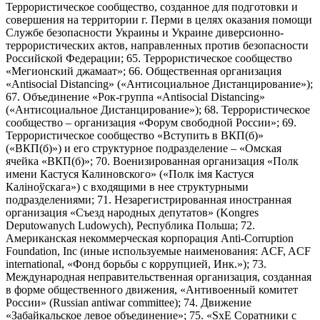
Террористическое сообщество, созданное для подготовки и
совершения на территории г. Перми в целях оказания помощи
Службе безопасности Украины и Украине диверсионно-
террористических актов, направленных против безопасности
Российской Федерации; 65. Террористическое сообщество
«Мегионский джамаат»; 66. Общественная организация
«Antisocial Distancing» («Антисоциальное Дистанцирование»);
67. Объединение «Рок-группа «Antisocial Distancing»
(«Антисоциальное Дистанцирование»); 68. Террористическое
сообщество – организация «Форум свободной России»; 69.
Террористическое сообщество «Вступить в ВКП(б)»
(«ВКП(б)») и его структурное подразделение – «Омская
ячейка «ВКП(б)»; 70. Военизированная организация «Полк
имени Кастуся Калиновского» («Полк iмя Кастуся
Калiноўскага») с входящими в нее структурными
подразделениями; 71. Незарегистрированная иностранная
организация «Съезд народных депутатов» (Kongres
Deputowanych Ludowych), Республика Польша; 72.
Американская некоммерческая корпорация Anti-Corruption
Foundation, Inc (иные используемые наименования: ACF, ACF
international, «Фонд борьбы с коррупцией, Инк.»); 73.
Международная неправительственная организация, созданная
в форме общественного движения, «Антивоенный комитет
России» (Russian antiwar committee); 74. Движение
«Забайкальское левое объединение»; 75. «SxE Соратники с