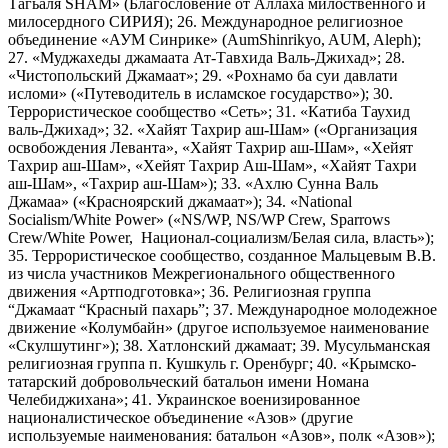
Тагьаля SHAM» (Благословение от Аллаха милоственного и
милосердного СИРИЯ); 26. Международное религиозное
объединение «АУМ Синрике» (AumShinrikyo, AUM, Aleph);
27. «Муджахеды джамаата Ат-Тавхида Валь-Джихад»; 28.
«Чистопольский Джамаат»; 29. «Рохнамо ба суи давлати
исломи» («Путеводитель в исламское государство»); 30.
Террористическое сообщество «Сеть»; 31. «Катиба Таухид
валь-Джихад»; 32. «Хайят Тахрир аш-Шам» («Организация
освобождения Леванта», «Хайят Тахрир аш-Шам», «Хейят
Тахрир аш-Шам», «Хейят Тахрир Аш-Шам», «Хайят Тахри
аш-Шам», «Тахрир аш-Шам»); 33. «Ахлю Сунна Валь
Джамаа» («Красноярский джамаат»); 34. «National
Socialism/White Power» («NS/WP, NS/WP Crew, Sparrows
Crew/White Power, Национал-социализм/Белая сила, власть»);
35. Террористическое сообщество, созданное Мальцевым В.В.
из числа участников Межрегионального общественного
движения «Артподготовка»; 36. Религиозная группа
“Джамаат “Красный пахарь”; 37. Международное молодежное
движение «Колумбайн» (другое используемое наименование
«Скулшутинг»); 38. Хатлонский джамаат; 39. Мусульманская
религиозная группа п. Кушкуль г. Оренбург; 40. «Крымско-
татарский добровольческий батальон имени Номана
Челебиджихана»; 41. Украинское военизированное
националистическое объединение «Азов» (другие
используемые наименования: батальон «Азов», полк «Азов»);