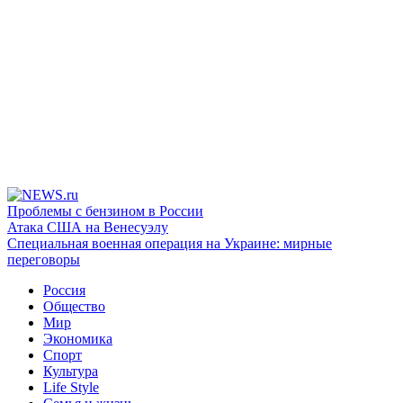
Проблемы с бензином в России
Атака США на Венесуэлу
Специальная военная операция на Украине: мирные
переговоры
Россия
Общество
Мир
Экономика
Спорт
Культура
Life Style