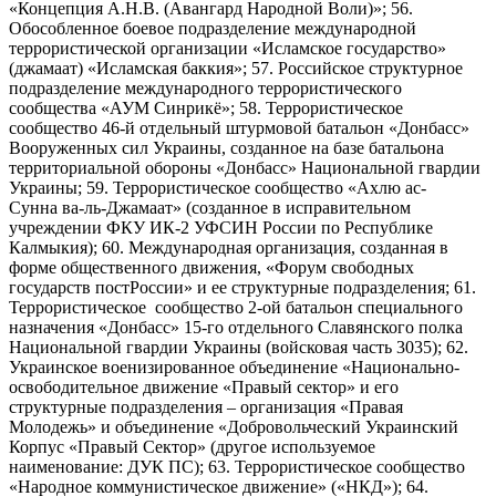
«Концепция А.Н.В. (Авангард Народной Воли)»; 56.
Обособленное боевое подразделение международной
террористической организации «Исламское государство»
(джамаат) «Исламская баккия»; 57. Российское структурное
подразделение международного террористического
сообщества «АУМ Синрикё»; 58. Террористическое
сообщество 46-й отдельный штурмовой батальон «Донбасс»
Вооруженных сил Украины, созданное на базе батальона
территориальной обороны «Донбасс» Национальной гвардии
Украины; 59. Террористическое сообщество «Ахлю ас-
Сунна ва-ль-Джамаат» (созданное в исправительном
учреждении ФКУ ИК-2 УФСИН России по Республике
Калмыкия); 60. Международная организация, созданная в
форме общественного движения, «Форум свободных
государств постРоссии» и ее структурные подразделения; 61.
Террористическое сообщество 2-ой батальон специального
назначения «Донбасс» 15-го отдельного Славянского полка
Национальной гвардии Украины (войсковая часть 3035); 62.
Украинское военизированное объединение «Национально-
освободительное движение «Правый сектор» и его
структурные подразделения – организация «Правая
Молодежь» и объединение «Добровольческий Украинский
Корпус «Правый Сектор» (другое используемое
наименование: ДУК ПС); 63. Террористическое сообщество
«Народное коммунистическое движение» («НКД»); 64.