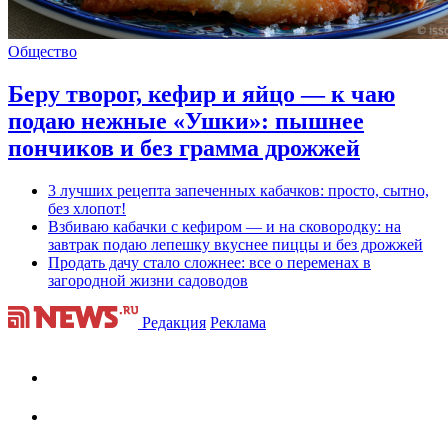
Общество
Беру творог, кефир и яйцо — к чаю
подаю нежные «Ушки»: пышнее
пончиков и без грамма дрожжей
3 лучших рецепта запеченных кабачков: просто, сытно,
без хлопот!
Взбиваю кабачки с кефиром — и на сковородку: на
завтрак подаю лепешку вкуснее пиццы и без дрожжей
Продать дачу стало сложнее: все о переменах в
загородной жизни садоводов
Редакция
Реклама