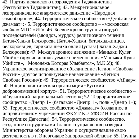
42. Партия исламского возрождения Таджикистана
(Республика Таджикистан); 43. Межрегиональное
леворадикальное анархистское движение «Народная
самооборона»; 44. Террористическое сообщество «Дуббайский
джамаат»; 45. Террористическое сообщество – «московская
ячейка» МТО «ИГ»; 46. Боевое крыло группы (вирда)
последователей (мюидов, мурдов) религиозного течения
Батал-Хаджи Белхороева (Батал-Хаджи, баталхаджинцев,
белхороевцев, тариката шейха овлия (устаза) Батал-Хаджи
Белхороева); 47. Международное движение «Маньяки Культ
Убийц» (другие используемые наименования «Маньяки Культ
Убийств», «Молодёжь Которая Улыбается», М.К.У.); 48.
Украинское военизированное объединение Легион «Свобода
России» (другое используемое наименование «Легион
Свобода России»); 49. Террористическое сообщество «Айдар»;
50. Националистическая организация «Русский
добровольческий корпус»; 51. Террористическое сообщество –
«Грузинский национальный легион»; 52. Террористическое
сообщество «Днепр-1» (батальон «Днепр-1», полк «Днепр-1»);
53. Террористическое сообщество «Джамаат» (созданное в
исправительном учреждении ФКУ ИК-7 УФСИН России по
Республике Дагестан); 54. Террористическое сообщество,
созданное сотрудниками Главного управления разведки
Министерства обороны Украины и осуществлявшее свою
деятельность в г. Энергодаре Запорожской области; 55. Группа