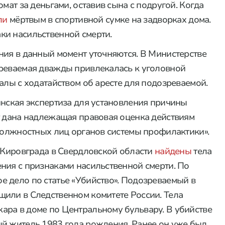
мат за деньгами, оставив сына с подругой. Когда
ли
мёртвым в спортивной сумке на задворках дома.
ки насильственной смерти.
ния в данный момент уточняются. В Министерстве
зреваемая дважды привлекалась к уголовной
алы с ходатайством об аресте для подозреваемой.
инская экспертиза для установления причины
т дана надлежащая правовая оценка действиям
 должностных лиц органов системы профилактики».
р Кировграда в Свердловской области
найдены
тела
ния с признаками насильственной смерти. По
 дело по статье «Убийство». Подозреваемый в
или в Следственном комитете России. Тела
ара в доме по Центральному бульвару. В убийстве
й житель 1983 года рождения. Ранее он уже был