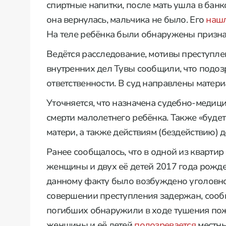
спиртные напитки, после мать ушла в банко
она вернулась, мальчика не было. Его
наш
На теле ребёнка были обнаружены призна
Ведётся расследование, мотивы преступле
внутренних дел Тувы сообщили, что подо
ответственности. В суд направлены матери
Уточняется, что назначена судебно-медиц
смерти малолетнего ребёнка. Также «буде
матери, а также действиям (бездействию)
Ранее сообщалось, что в одной из кварти
женщины и двух её детей 2017 года рожде
данному факту было возбуждено уголовное
совершении преступления задержан, сообщ
погибших обнаружили в ходе тушения пож
женщины и её детей
подозревается
местны