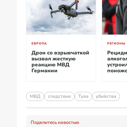
ЕВРОПА
РЕГИОНЫ
Дрон со взрывчаткой
Рециди
вызвал жесткую
алкого
реакцию МВД
устрои
Германии
поножо
соседо
МВД
следствие
Тува
убийства
Поделитесь новостью