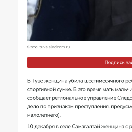
Фото: tuva.sledcom.ru
Подписывай
В Туве женщина убила шестимесячного ребё
спортивной сумке. В это время мать мальчи
сообщает региональное управление Следс
дело по признакам преступления, предусмот
малолетнего).
10 декабря в селе Самагалтай женщина с р