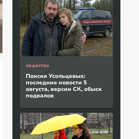
Русское имя стало
супер популярным
По
Киев обречён:
среди
Ро
особые войска
новорожденных в
на
зашли в Чернигов
США
уд
ОБЩЕСТВО
Поиски Усольцевых:
последние новости 5
августа, версии СК, обыск
подвалов