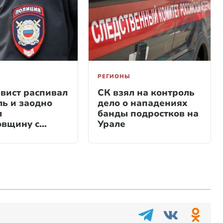
РЕГИОНЫ
вист распивал
СК взял на контроль
ль и заодно
дело о нападениях
л
банды подростков на
вщину с
Урале
м