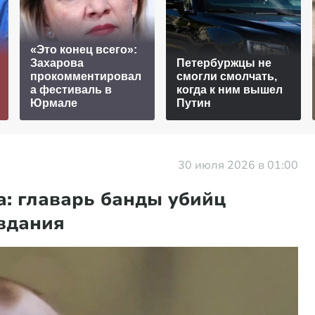
«Это конец всего»:
Захарова
Петербуржцы не
прокомментировал
смогли смолчать,
а фестиваль в
когда к ним вышел
Юрмале
Путин
30 июля 2026 в 01:00
а: главарь банды убийц
вдания