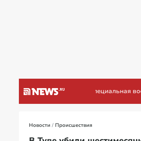
а Венесуэлу
Специальная военная 
Новости
Происшествия
В Туве убили шестимесяч