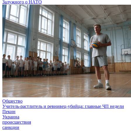
Залужного о НАТО
Общество
Учитель-растлитель и ревнивец-убийца: главные ЧП недели
Пекин
Украина
происшествия
санкции