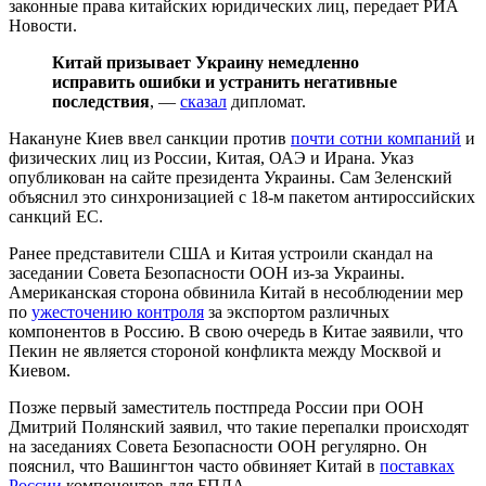
законные права китайских юридических лиц, передает РИА
Новости.
Китай призывает Украину немедленно
исправить ошибки и устранить негативные
последствия
, —
сказал
дипломат.
Накануне Киев ввел санкции против
почти сотни компаний
и
физических лиц из России, Китая, ОАЭ и Ирана. Указ
опубликован на сайте президента Украины. Сам Зеленский
объяснил это синхронизацией с 18-м пакетом антироссийских
санкций ЕС.
Ранее представители США и Китая устроили скандал на
заседании Совета Безопасности ООН из-за Украины.
Американская сторона обвинила Китай в несоблюдении мер
по
ужесточению контроля
за экспортом различных
компонентов в Россию. В свою очередь в Китае заявили, что
Пекин не является стороной конфликта между Москвой и
Киевом.
Позже первый заместитель постпреда России при ООН
Дмитрий Полянский заявил, что такие перепалки происходят
на заседаниях Совета Безопасности ООН регулярно. Он
пояснил, что Вашингтон часто обвиняет Китай в
поставках
России
компонентов для БПЛА.