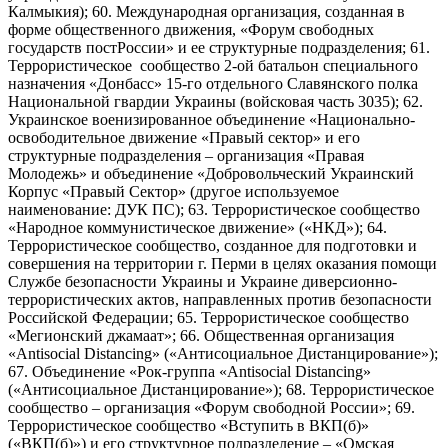
Калмыкия); 60. Международная организация, созданная в
форме общественного движения, «Форум свободных
государств постРоссии» и ее структурные подразделения; 61.
Террористическое сообщество 2-ой батальон специального
назначения «Донбасс» 15-го отдельного Славянского полка
Национальной гвардии Украины (войсковая часть 3035); 62.
Украинское военизированное объединение «Национально-
освободительное движение «Правый сектор» и его
структурные подразделения – организация «Правая
Молодежь» и объединение «Добровольческий Украинский
Корпус «Правый Сектор» (другое используемое
наименование: ДУК ПС); 63. Террористическое сообщество
«Народное коммунистическое движение» («НКД»); 64.
Террористическое сообщество, созданное для подготовки и
совершения на территории г. Перми в целях оказания помощи
Службе безопасности Украины и Украине диверсионно-
террористических актов, направленных против безопасности
Российской Федерации; 65. Террористическое сообщество
«Мегионский джамаат»; 66. Общественная организация
«Antisocial Distancing» («Антисоциальное Дистанцирование»);
67. Объединение «Рок-группа «Antisocial Distancing»
(«Антисоциальное Дистанцирование»); 68. Террористическое
сообщество – организация «Форум свободной России»; 69.
Террористическое сообщество «Вступить в ВКП(б)»
(«ВКП(б)») и его структурное подразделение – «Омская