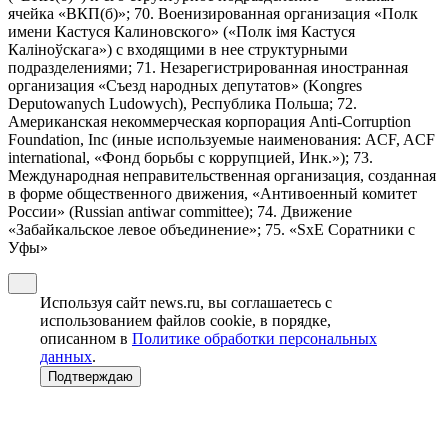
ячейка «ВКП(б)»; 70. Военизированная организация «Полк
имени Кастуся Калиновского» («Полк iмя Кастуся
Калiноўскага») с входящими в нее структурными
подразделениями; 71. Незарегистрированная иностранная
организация «Съезд народных депутатов» (Kongres
Deputowanych Ludowych), Республика Польша; 72.
Американская некоммерческая корпорация Anti-Corruption
Foundation, Inc (иные используемые наименования: ACF, ACF
international, «Фонд борьбы с коррупцией, Инк.»); 73.
Международная неправительственная организация, созданная
в форме общественного движения, «Антивоенный комитет
России» (Russian antiwar committee); 74. Движение
«Забайкальское левое объединение»; 75. «SxE Соратники с
Уфы»
Используя сайт news.ru, вы соглашаетесь с
использованием файлов cookie, в порядке,
описанном в
Политике обработки персональных
данных
.
Подтверждаю