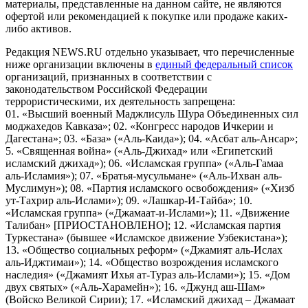
материалы, представленные на данном сайте, не являются
офертой или рекомендацией к покупке или продаже каких-
либо активов.
Редакция NEWS.RU отдельно указывает, что перечисленные
ниже организации включены в
единый федеральный список
организаций, признанных в соответствии с
законодательством Российской Федерации
террористическими, их деятельность запрещена:
01. «Высший военный Маджлисуль Шура Объединенных сил
моджахедов Кавказа»; 02. «Конгресс народов Ичкерии и
Дагестана»; 03. «База» («Аль-Каида»); 04. «Асбат аль-Ансар»;
5. «Священная война» («Аль-Джихад» или «Египетский
исламский джихад»); 06. «Исламская группа» («Аль-Гамаа
аль-Исламия»); 07. «Братья-мусульмане» («Аль-Ихван аль-
Муслимун»); 08. «Партия исламского освобождения» («Хизб
ут-Тахрир аль-Ислами»); 09. «Лашкар-И-Тайба»; 10.
«Исламская группа» («Джамаат-и-Ислами»); 11. «Движение
Талибан» [ПРИОСТАНОВЛЕНО]; 12. «Исламская партия
Туркестана» (бывшее «Исламское движение Узбекистана»);
13. «Общество социальных реформ» («Джамият аль-Ислах
аль-Иджтимаи»); 14. «Общество возрождения исламского
наследия» («Джамият Ихья ат-Тураз аль-Ислами»); 15. «Дом
двух святых» («Аль-Харамейн»); 16. «Джунд аш-Шам»
(Войско Великой Сирии); 17. «Исламский джихад – Джамаат