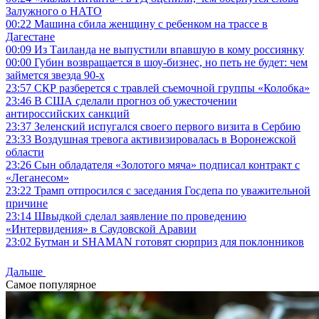
Залужного о НАТО
00:22
Машина сбила женщину с ребенком на трассе в
Дагестане
00:09
Из Таиланда не выпустили впавшую в кому россиянку
00:00
Губин возвращается в шоу-бизнес, но петь не будет: чем
займется звезда 90-х
23:57
СКР разберется с травлей съемочной группы «Колобка»
23:46
В США сделали прогноз об ужесточении
антироссийских санкций
23:37
Зеленский испугался своего первого визита в Сербию
23:33
Воздушная тревога активизировалась в Воронежской
области
23:26
Сын обладателя «Золотого мяча» подписал контракт с
«Леганесом»
23:22
Трамп отпросился с заседания Госдепа по уважительной
причине
23:14
Швыдкой сделал заявление по проведению
«Интервидения» в Саудовской Аравии
23:02
Бутман и SHAMAN готовят сюрприз для поклонников
Дальше
Самое популярное