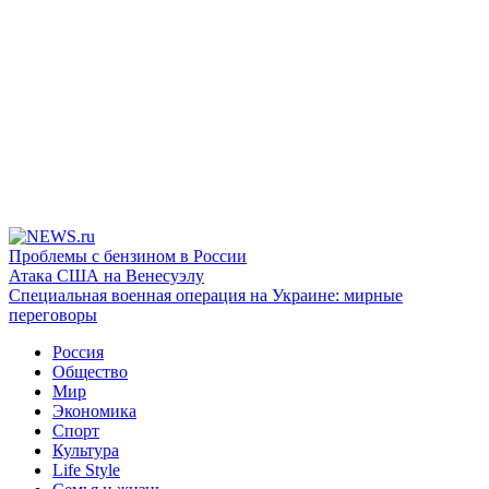
Проблемы с бензином в России
Атака США на Венесуэлу
Специальная военная операция на Украине: мирные
переговоры
Россия
Общество
Мир
Экономика
Спорт
Культура
Life Style