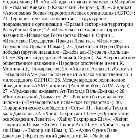
моджахедов»; 18. «Аль-Каида в странах исламского Магриба»;
19. «Имарат Кавказ» («Кавказский Эмират»); 20. «Синдикат
«Автономная боевая террористическая организация (АБТО)»;
21. Террористическое сообщество – структурное
подразделение организации «Правый сектор» на территории
Республики Крым; 22. «Исламское государство» (другие
названия: «Исламское Государство Ирака и Сирии»,
«Исламское Государство Ирака и Леванта», «Исламское
Государство Ирака и Шама»); 23. Джебхат ан-Нусра (Фронт
победы) (другие названия: «Джабха аль-Нусра ли-Ахль аш-
Шам» (Фронт поддержки Великой Сирии); 24. Всероссийское
общественное движение «Народное ополчение имени К.
Минина и Д. Пожарского»; 25. «Аджр от Аллаха Субхану уа
Тагьаля SHAM» (Благословение от Аллаха милоственного и
милосердного СИРИЯ); 26. Международное религиозное
объединение «АУМ Синрике» (AumShinrikyo, AUM, Aleph);
27. «Муджахеды джамаата Ат-Тавхида Валь-Джихад»; 28.
«Чистопольский Джамаат»; 29. «Рохнамо ба суи давлати
исломи» («Путеводитель в исламское государство»); 30.
Террористическое сообщество «Сеть»; 31. «Катиба Таухид
валь-Джихад»; 32. «Хайят Тахрир аш-Шам» («Организация
освобождения Леванта», «Хайят Тахрир аш-Шам», «Хейят
Тахрир аш-Шам», «Хейят Тахрир Аш-Шам», «Хайят Тахри
аш-Шам», «Тахрир аш-Шам»); 33. «Ахлю Сунна Валь
Джамаа» («Красноярский джамаат»); 34. «National