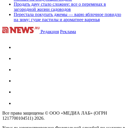
Продать дачу стало сложнее: все о переменах в
загородной жизни садоводов
Перестала покупать джемы — варю яблочное повидло
на зиму: гуще пастилы и ароматнее варенья
Редакция
Реклама
Все права защищены © ООО «МЕДИА ЛАБ» (ОГРН
1217700104511) 2026.
News.ru зарегистрировано Федеральной службой по надзору в