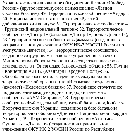
Украинское военизированное объединение Легион «Свобода
России» (другое используемое наименование «Легион
Свобода России»); 49. Террористическое сообщество «Айдар»;
50. Националистическая организация «Русский
добровольческий корпус»; 51. Террористическое сообщество –
«Грузинский национальный легион»; 52. Террористическое
сообщество «Днепр-1» (батальон «Днепр-1», полк «Днепр-1»);
53. Террористическое сообщество «Джамаат» (созданное в
исправительном учреждении ФКУ ИК-7 УФСИН России по
Республике Дагестан); 54. Террористическое сообщество,
созданное сотрудниками Главного управления разведки
Министерства обороны Украины и осуществлявшее свою
деятельность в г. Энергодаре Запорожской области; 55. Группа
«Концепция А.Н.В. (Авангард Народной Воли)»; 56.
Обособленное боевое подразделение международной
террористической организации «Исламское государство»
(джамаат) «Исламская баккия»; 57. Российское структурное
подразделение международного террористического
сообщества «АУМ Синрикё»; 58. Террористическое
сообщество 46-й отдельный штурмовой батальон «Донбасс»
Вооруженных сил Украины, созданное на базе батальона
территориальной обороны «Донбасс» Национальной гвардии
Украины; 59. Террористическое сообщество «Ахлю ас-
Сунна ва-ль-Джамаат» (созданное в исправительном
учреждении ФКУ ИК-2 УФСИН России по Республике