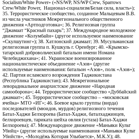
Socialism/White Power» («NS/WP, NS/WP Crew, Sparrows
Crew/White Power, Национал-социализм/Белая сила, власть»);
35. Террористическое сообщество, созданное Мальцевым В.В.
из числа участников Межрегионального общественного
движения «Артподготовка»; 36. Религиозная группа
“Джамаат “Красный пахарь”; 37. Международное молодежное
движение «Колумбайн» (другое используемое наименование
«Скулшутинг»); 38. Хатлонский джамаат; 39. Мусульманская
религиозная группа п. Кушкуль г. Оренбург; 40. «Крымско-
татарский добровольческий батальон имени Номана
Челебиджихана»; 41. Украинское военизированное
националистическое объединение «Азов» (другие
используемые наименования: батальон «Азов», полк «Азов»);
42. Партия исламского возрождения Таджикистана
(Республика Таджикистан); 43. Межрегиональное
леворадикальное анархистское движение «Народная
самооборона»; 44. Террористическое сообщество «Дуббайский
джамаат»; 45. Террористическое сообщество – «московская
ячейка» МТО «ИГ»; 46. Боевое крыло группы (вирда)
последователей (мюидов, мурдов) религиозного течения
Батал-Хаджи Белхороева (Батал-Хаджи, баталхаджинцев,
белхороевцев, тариката шейха овлия (устаза) Батал-Хаджи
Белхороева); 47. Международное движение «Маньяки Культ
Убийц» (другие используемые наименования «Маньяки Культ
Убийств», «Молодёжь Которая Улыбается», М.К.У.); 48.