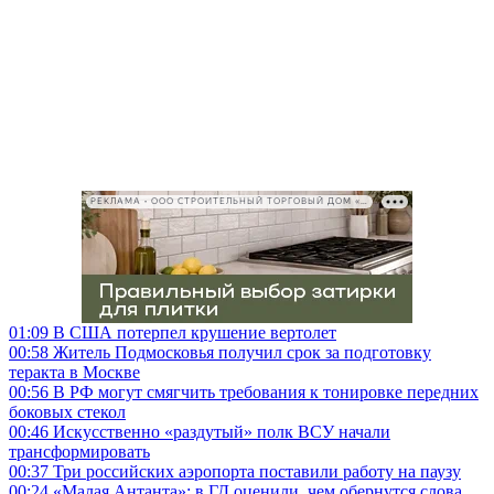
РЕКЛАМА • ООО СТРОИТЕЛЬНЫЙ ТОРГОВЫЙ ДОМ «ПЕТРОВИЧ», ИНН 7802348846
01:09
В США потерпел крушение вертолет
00:58
Житель Подмосковья получил срок за подготовку
теракта в Москве
00:56
В РФ могут смягчить требования к тонировке передних
боковых стекол
00:46
Искусственно «раздутый» полк ВСУ начали
трансформировать
00:37
Три российских аэропорта поставили работу на паузу
00:24
«Малая Антанта»: в ГД оценили, чем обернутся слова