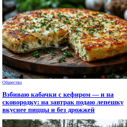
Общество
Взбиваю кабачки с кефиром — и на
сковородку: на завтрак подаю лепешку
вкуснее пиццы и без дрожжей