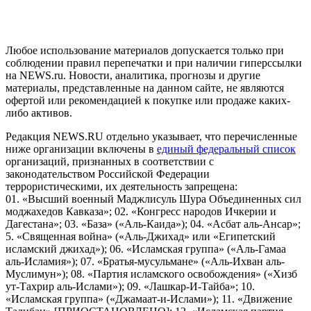
и анализа сведений, относящихся к предпочтениям
пользователей сети "Интернет", находящихся на территории
Российской Федерации)
Любое использование материалов допускается только при
соблюдении правил перепечатки и при наличии гиперссылки
на NEWS.ru. Новости, аналитика, прогнозы и другие
материалы, представленные на данном сайте, не являются
офертой или рекомендацией к покупке или продаже каких-
либо активов.
Редакция NEWS.RU отдельно указывает, что перечисленные
ниже организации включены в
единый федеральный список
организаций, признанных в соответствии с
законодательством Российской Федерации
террористическими, их деятельность запрещена:
01. «Высший военный Маджлисуль Шура Объединенных сил
моджахедов Кавказа»; 02. «Конгресс народов Ичкерии и
Дагестана»; 03. «База» («Аль-Каида»); 04. «Асбат аль-Ансар»;
5. «Священная война» («Аль-Джихад» или «Египетский
исламский джихад»); 06. «Исламская группа» («Аль-Гамаа
аль-Исламия»); 07. «Братья-мусульмане» («Аль-Ихван аль-
Муслимун»); 08. «Партия исламского освобождения» («Хизб
ут-Тахрир аль-Ислами»); 09. «Лашкар-И-Тайба»; 10.
«Исламская группа» («Джамаат-и-Ислами»); 11. «Движение