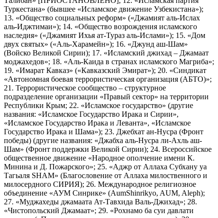
Талибан» [ПРИОСТАНОВЛЕНО]; 12. «Исламская партия
Туркестана» (бывшее «Исламское движение Узбекистана»);
13. «Общество социальных реформ» («Джамият аль-Ислах
аль-Иджтимаи»); 14. «Общество возрождения исламского
наследия» («Джамият Ихья ат-Тураз аль-Ислами»); 15. «Дом
двух святых» («Аль-Харамейн»); 16. «Джунд аш-Шам»
(Войско Великой Сирии); 17. «Исламский джихад – Джамаат
моджахедов»; 18. «Аль-Каида в странах исламского Магриба»;
19. «Имарат Кавказ» («Кавказский Эмират»); 20. «Синдикат
«Автономная боевая террористическая организация (АБТО)»;
21. Террористическое сообщество – структурное
подразделение организации «Правый сектор» на территории
Республики Крым; 22. «Исламское государство» (другие
названия: «Исламское Государство Ирака и Сирии»,
«Исламское Государство Ирака и Леванта», «Исламское
Государство Ирака и Шама»); 23. Джебхат ан-Нусра (Фронт
победы) (другие названия: «Джабха аль-Нусра ли-Ахль аш-
Шам» (Фронт поддержки Великой Сирии); 24. Всероссийское
общественное движение «Народное ополчение имени К.
Минина и Д. Пожарского»; 25. «Аджр от Аллаха Субхану уа
Тагьаля SHAM» (Благословение от Аллаха милоственного и
милосердного СИРИЯ); 26. Международное религиозное
объединение «АУМ Синрике» (AumShinrikyo, AUM, Aleph);
27. «Муджахеды джамаата Ат-Тавхида Валь-Джихад»; 28.
«Чистопольский Джамаат»; 29. «Рохнамо ба суи давлати