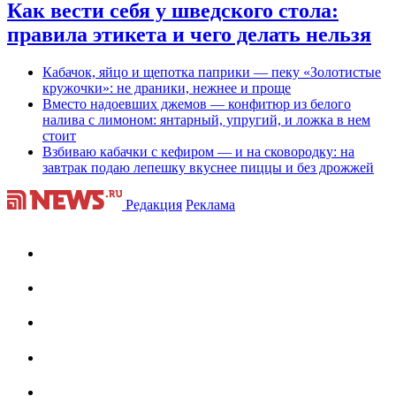
Как вести себя у шведского стола:
правила этикета и чего делать нельзя
Кабачок, яйцо и щепотка паприки — пеку «Золотистые
кружочки»: не драники, нежнее и проще
Вместо надоевших джемов — конфитюр из белого
налива с лимоном: янтарный, упругий, и ложка в нем
стоит
Взбиваю кабачки с кефиром — и на сковородку: на
завтрак подаю лепешку вкуснее пиццы и без дрожжей
Редакция
Реклама