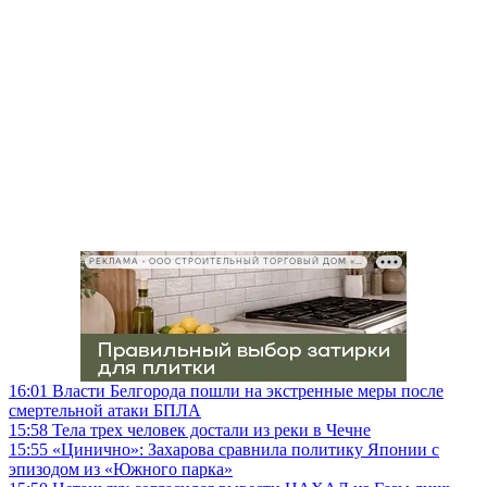
РЕКЛАМА • ООО СТРОИТЕЛЬНЫЙ ТОРГОВЫЙ ДОМ «ПЕТРОВИЧ», ИНН 7802348846
16:01
Власти Белгорода пошли на экстренные меры после
смертельной атаки БПЛА
15:58
Тела трех человек достали из реки в Чечне
15:55
«Цинично»: Захарова сравнила политику Японии с
эпизодом из «Южного парка»