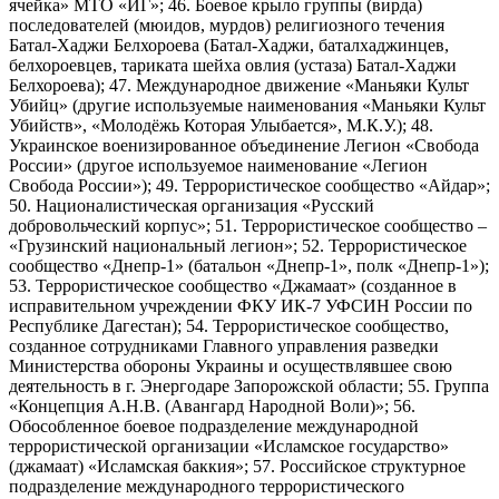
ячейка» МТО «ИГ»; 46. Боевое крыло группы (вирда)
последователей (мюидов, мурдов) религиозного течения
Батал-Хаджи Белхороева (Батал-Хаджи, баталхаджинцев,
белхороевцев, тариката шейха овлия (устаза) Батал-Хаджи
Белхороева); 47. Международное движение «Маньяки Культ
Убийц» (другие используемые наименования «Маньяки Культ
Убийств», «Молодёжь Которая Улыбается», М.К.У.); 48.
Украинское военизированное объединение Легион «Свобода
России» (другое используемое наименование «Легион
Свобода России»); 49. Террористическое сообщество «Айдар»;
50. Националистическая организация «Русский
добровольческий корпус»; 51. Террористическое сообщество –
«Грузинский национальный легион»; 52. Террористическое
сообщество «Днепр-1» (батальон «Днепр-1», полк «Днепр-1»);
53. Террористическое сообщество «Джамаат» (созданное в
исправительном учреждении ФКУ ИК-7 УФСИН России по
Республике Дагестан); 54. Террористическое сообщество,
созданное сотрудниками Главного управления разведки
Министерства обороны Украины и осуществлявшее свою
деятельность в г. Энергодаре Запорожской области; 55. Группа
«Концепция А.Н.В. (Авангард Народной Воли)»; 56.
Обособленное боевое подразделение международной
террористической организации «Исламское государство»
(джамаат) «Исламская баккия»; 57. Российское структурное
подразделение международного террористического