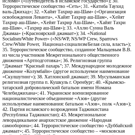
исломи» («Путеводитель в исламское государство»); 30.
Террористическое сообщество «Сеть»; 31. «Катиба Таухид
валь-Джихад»; 32. «Хайят Тахрир аш-Шам» («Организация
освобождения Леванта», «Хайят Тахрир аш-Шам», «Хейят
Тахрир аш-Шам», «Хейят Тахрир Аш-Шам», «Хайят Тахри
аш-Шам», «Тахрир аш-Шам»); 33. «Ахлю Сунна Валь
Джамаа» («Красноярский джамаат»); 34. «National
Socialism/White Power» («NS/WP, NS/WP Crew, Sparrows
Crew/White Power, Национал-социализм/Белая сила, власть»);
35. Террористическое сообщество, созданное Мальцевым В.В.
из числа участников Межрегионального общественного
движения «Артподготовка»; 36. Религиозная группа
“Джамаат “Красный пахарь”; 37. Международное молодежное
движение «Колумбайн» (другое используемое наименование
«Скулшутинг»); 38. Хатлонский джамаат; 39. Мусульманская
религиозная группа п. Кушкуль г. Оренбург; 40. «Крымско-
татарский добровольческий батальон имени Номана
Челебиджихана»; 41. Украинское военизированное
националистическое объединение «Азов» (другие
используемые наименования: батальон «Азов», полк «Азов»);
42. Партия исламского возрождения Таджикистана
(Республика Таджикистан); 43. Межрегиональное
леворадикальное анархистское движение «Народная
самооборона»; 44. Террористическое сообщество «Дуббайский
джамаат»; 45. Террористическое сообщество – «московская