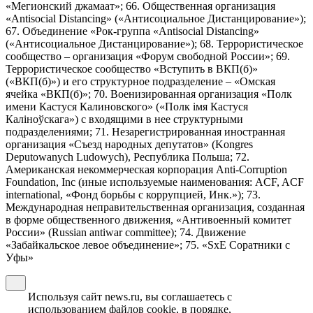
«Мегионский джамаат»; 66. Общественная организация
«Antisocial Distancing» («Антисоциальное Дистанцирование»);
67. Объединение «Рок-группа «Antisocial Distancing»
(«Антисоциальное Дистанцирование»); 68. Террористическое
сообщество – организация «Форум свободной России»; 69.
Террористическое сообщество «Вступить в ВКП(б)»
(«ВКП(б)») и его структурное подразделение – «Омская
ячейка «ВКП(б)»; 70. Военизированная организация «Полк
имени Кастуся Калиновского» («Полк iмя Кастуся
Калiноўскага») с входящими в нее структурными
подразделениями; 71. Незарегистрированная иностранная
организация «Съезд народных депутатов» (Kongres
Deputowanych Ludowych), Республика Польша; 72.
Американская некоммерческая корпорация Anti-Corruption
Foundation, Inc (иные используемые наименования: ACF, ACF
international, «Фонд борьбы с коррупцией, Инк.»); 73.
Международная неправительственная организация, созданная
в форме общественного движения, «Антивоенный комитет
России» (Russian antiwar committee); 74. Движение
«Забайкальское левое объединение»; 75. «SxE Соратники с
Уфы»
Используя сайт news.ru, вы соглашаетесь с
использованием файлов cookie, в порядке,