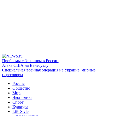
Проблемы с бензином в России
Атака США на Венесуэлу
Специальная военная операция на Украине: мирные
переговоры
Россия
Общество
Мир
Экономика
Спорт
Культура
Life Style