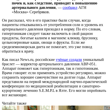
почек и, как следствие, приводит к повышению
артериального давления
, —
сообщил
АГН
«Москва» Серебряков.
Он рассказал, что в его практике были случаи, когда
пациенты отказывались от употребления соли и уровень их
артериального давления приходил в норму. По его словам,
гипертоникам следует также включить в свой рацион
продукты, богатые калием и магнием: клюкву, бруснику,
цельнозерновые каши, овощи и фрукты. Если же
средиземноморская диета не помогает, это уже повод
обратиться к врачу.
Как писал News.ru, российские
учёные создали
уникальный
браслет — корректор артериального давления ABP-051.
Аппарат поможет как гипертоникам, так и гипотоникам.
Врачи говорят: если применять устройство регулярно, можно
сохранить хорошее самочувствие на долгие годы. Аппарат
представили на первой международной научно-практический
конференции по медицинской реабилитации и санаторно-
курортному лечению S.E.M.P.L в Ялте. Его могли опробовать
все желающие.
Читайте также