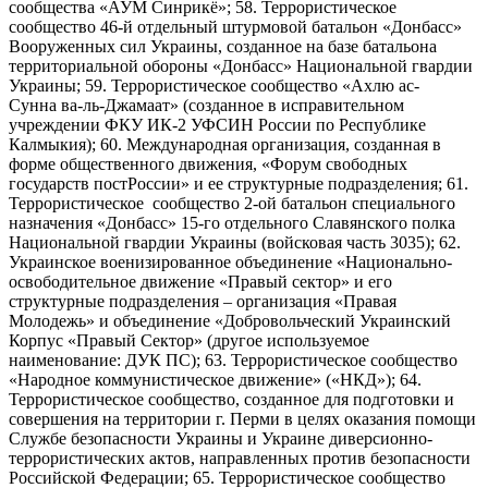
сообщества «АУМ Синрикё»; 58. Террористическое
сообщество 46-й отдельный штурмовой батальон «Донбасс»
Вооруженных сил Украины, созданное на базе батальона
территориальной обороны «Донбасс» Национальной гвардии
Украины; 59. Террористическое сообщество «Ахлю ас-
Сунна ва-ль-Джамаат» (созданное в исправительном
учреждении ФКУ ИК-2 УФСИН России по Республике
Калмыкия); 60. Международная организация, созданная в
форме общественного движения, «Форум свободных
государств постРоссии» и ее структурные подразделения; 61.
Террористическое сообщество 2-ой батальон специального
назначения «Донбасс» 15-го отдельного Славянского полка
Национальной гвардии Украины (войсковая часть 3035); 62.
Украинское военизированное объединение «Национально-
освободительное движение «Правый сектор» и его
структурные подразделения – организация «Правая
Молодежь» и объединение «Добровольческий Украинский
Корпус «Правый Сектор» (другое используемое
наименование: ДУК ПС); 63. Террористическое сообщество
«Народное коммунистическое движение» («НКД»); 64.
Террористическое сообщество, созданное для подготовки и
совершения на территории г. Перми в целях оказания помощи
Службе безопасности Украины и Украине диверсионно-
террористических актов, направленных против безопасности
Российской Федерации; 65. Террористическое сообщество