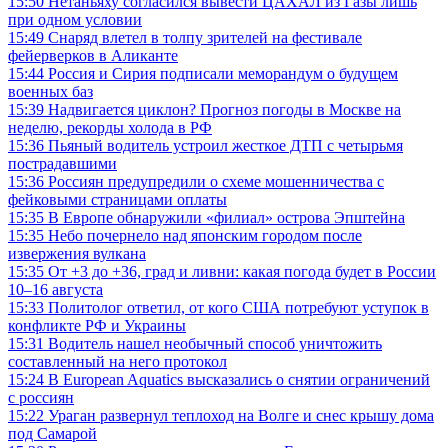
15:50
Нетаньяху согласился вывести ЦАХАЛ из Газы лишь
при одном условии
15:49
Снаряд влетел в толпу зрителей на фестивале
фейерверков в Аликанте
15:44
Россия и Сирия подписали меморандум о будущем
военных баз
15:39
Надвигается циклон? Прогноз погоды в Москве на
неделю, рекорды холода в РФ
15:36
Пьяный водитель устроил жесткое ДТП с четырьмя
пострадавшими
15:36
Россиян предупредили о схеме мошенничества с
фейковыми страницами оплаты
15:35
В Европе обнаружили «филиал» острова Эпштейна
15:35
Небо почернело над японским городом после
извержения вулкана
15:35
От +3 до +36, град и ливни: какая погода будет в России
10–16 августа
15:33
Политолог ответил, от кого США потребуют уступок в
конфликте РФ и Украины
15:31
Водитель нашел необычный способ уничтожить
составленный на него протокол
15:24
В European Aquatics высказались о снятии ограничений
с россиян
15:22
Ураган развернул теплоход на Волге и снес крышу дома
под Самарой